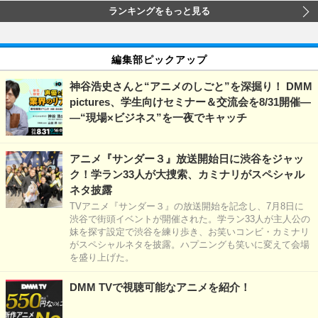
ランキングをもっと見る
編集部ピックアップ
神谷浩史さんと“アニメのしごと”を深掘り！ DMM
pictures、学生向けセミナー＆交流会を8/31開催―
―“現場×ビジネス”を一夜でキャッチ
アニメ『サンダー３』放送開始日に渋谷をジャッ
ク！学ラン33人が大捜索、カミナリがスペシャル
ネタ披露
TVアニメ『サンダー３』の放送開始を記念し、7月8日に
渋谷で街頭イベントが開催された。学ラン33人が主人公の
妹を探す設定で渋谷を練り歩き、お笑いコンビ・カミナリ
がスペシャルネタを披露。ハプニングも笑いに変えて会場
を盛り上げた。
DMM TVで視聴可能なアニメを紹介！