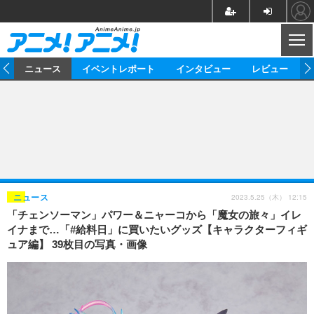
CL
ム
ニュース
イベントレポート
インタビュー
レビュー
ニュース
アニメ
映画/ドラマ
イベントレポート
マンガ
ノベル
アニメ
映画
インタビュー
音楽
声優
ライブ
舞台
スタッフ
声優
レビュー
2023.5.25（木） 12:15
ニュース
「チェンソーマン」パワー＆ニャーコから「魔女の旅々」イレ
ゲーム
グッズ
海外イベント
ビジネス
俳優・タレント
アーティスト
アニメ
実写
動画
イナまで…「#給料日」に買いたいグッズ【キャラクターフィギ
イベント
海外
ュア編】 39枚目の写真・画像
ビジネス
書評
イベント
アニメ
映画/ドラマ
連載・コラム
ゲーム
座談会
アニメ！アニメ！TV
ABEMA Cafe