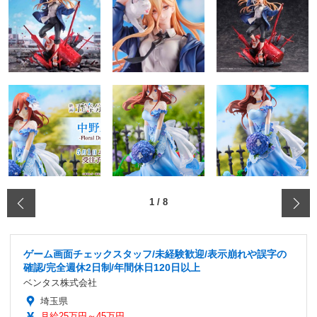
‹
1
/
8
ゲーム画面チェックスタッフ/未経験歓迎/表示崩れや誤字の
確認/完全週休2日制/年間休日120日以上
ベンタス株式会社
埼玉県
月給25万円～45万円