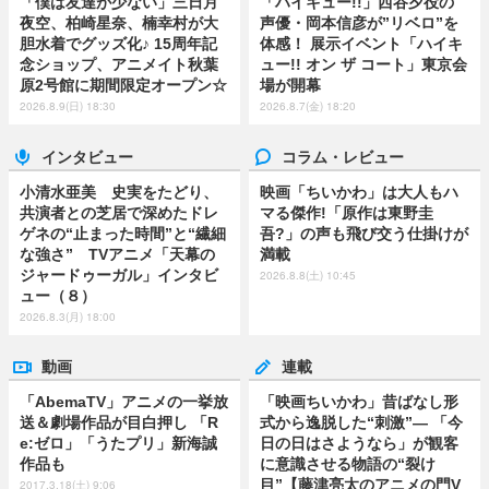
「僕は友達が少ない」三日月
「ハイキュー!!」西谷夕役の
夜空、柏崎星奈、楠幸村が大
声優・岡本信彦が”リベロ”を
胆水着でグッズ化♪ 15周年記
体感！ 展示イベント「ハイキ
念ショップ、アニメイト秋葉
ュー!! オン ザ コート」東京会
原2号館に期間限定オープン☆
場が開幕
2026.8.9(日) 18:30
2026.8.7(金) 18:20
インタビュー
コラム・レビュー
小清水亜美 史実をたどり、
映画「ちいかわ」は大人もハ
共演者との芝居で深めたドレ
マる傑作!「原作は東野圭
ゲネの“止まった時間”と“繊細
吾?」の声も飛び交う仕掛けが
な強さ” TVアニメ「天幕の
満載
ジャードゥーガル」インタビ
2026.8.8(土) 10:45
ュー（８）
2026.8.3(月) 18:00
動画
連載
「AbemaTV」アニメの一挙放
「映画ちいかわ」昔ばなし形
送＆劇場作品が目白押し 「R
式から逸脱した“刺激”― 「今
e:ゼロ」「うたプリ」新海誠
日の日はさようなら」が観客
作品も
に意識させる物語の“裂け
目”【藤津亮太のアニメの門V
2017.3.18(土) 9:06