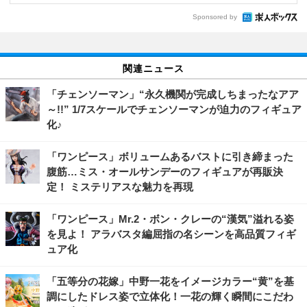
Sponsored by
関連ニュース
「チェンソーマン」“永久機関が完成しちまったなアア
～!!” 1/7スケールでチェンソーマンが迫力のフィギュア
化♪
「ワンピース」ボリュームあるバストに引き締まった
腹筋…ミス・オールサンデーのフィギュアが再販決
定！ ミステリアスな魅力を再現
「ワンピース」Mr.2・ボン・クレーの“漢気”溢れる姿
を見よ！ アラバスタ編屈指の名シーンを高品質フィギ
ュア化
「五等分の花嫁」中野一花をイメージカラー“黄”を基
調にしたドレス姿で立体化！一花の輝く瞬間にこだわ