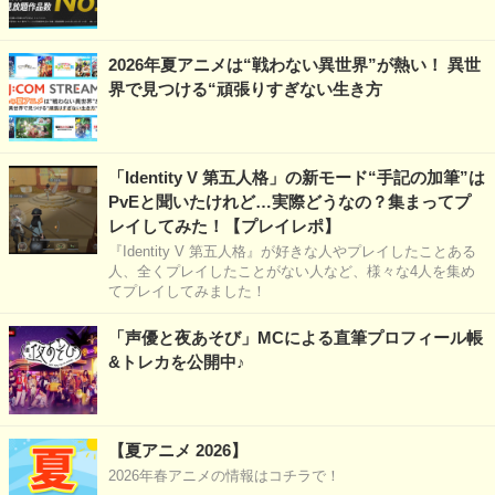
2026年夏アニメは“戦わない異世界”が熱い！ 異世
界で見つける“頑張りすぎない生き方
「Identity V 第五人格」の新モード“手記の加筆”は
PvEと聞いたけれど…実際どうなの？集まってプ
レイしてみた！【プレイレポ】
『Identity V 第五人格』が好きな人やプレイしたことある
人、全くプレイしたことがない人など、様々な4人を集め
てプレイしてみました！
「声優と夜あそび」MCによる直筆プロフィール帳
&トレカを公開中♪
【夏アニメ 2026】
2026年春アニメの情報はコチラで！