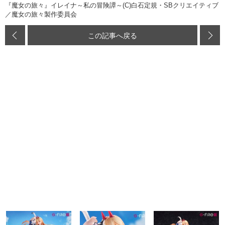
『魔女の旅々』イレイナ～私の冒険譚～(C)白石定規・SBクリエイティブ
／魔女の旅々製作委員会
この記事へ戻る