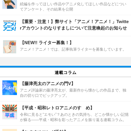
続編を作ってほしい作品やアニメ化してほしい作品などについ
てアンケート、その結果を公開
【重要・注意！】弊サイト「アニメ！アニメ！」Twitte
rアカウントのなりすましについて注意喚起のお知らせ
【NEW!! ライター募集！】
アニメ！アニメ！では、記事執筆ライターを募集しています。
連載コラム
【藤津亮太のアニメの門V】
アニメ評論家の藤津亮太が、最新作から懐かしの作品まで、独
自の切り口でピックアップ。
【平成・昭和レトロアニメのすゝめ】
令和に見ると“エモい”？あのときの気持ち、どこか懐かしい記憶
が蘇る――平成・昭和を彩ったアニメを振り返る連載コラム。