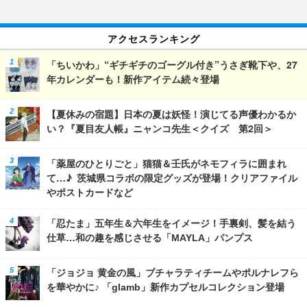
アクセスランキング
「ちいかわ」“ギチギチのゴーグル付き”うさぎ靴下や、27
年カレンダーも！新作アイテム続々登場
【夏休みの宿題】日本の夏は妖怪！演じてる声優わかるか
い？『夏目友人帳』ニャンコ先生＜クイズ 第2回＞
「薬屋のひとりごと」猫猫＆壬氏がネモフィラに囲まれ
て…♪ 茨城県コラボの限定グッズが登場！クリアファイル
やポストカードなど
「忍たま」五年生＆六年生をイメージ！手裏剣、髪を結う
仕草…和の趣を感じさせる「MAYLA」パンプス
「ジョジョ 黄金の風」ブチャラティチームやポルナレフら
を華やかに♪ 「glamb」新作カプセルコレクション登場