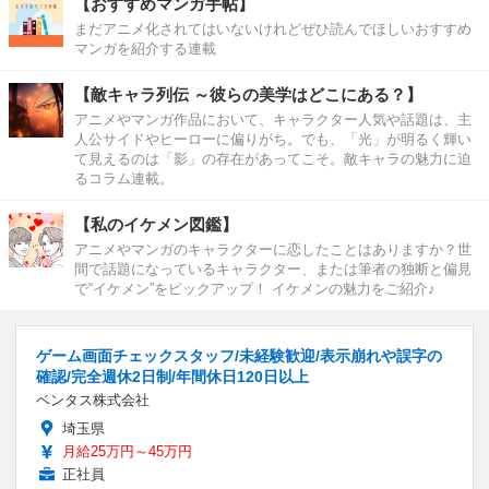
【おすすめマンガ手帖】
まだアニメ化されてはいないけれどぜひ読んでほしいおすすめ
マンガを紹介する連載
【敵キャラ列伝 ～彼らの美学はどこにある？】
アニメやマンガ作品において、キャラクター人気や話題は、主
人公サイドやヒーローに偏りがち。でも、「光」が明るく輝い
て見えるのは「影」の存在があってこそ。敵キャラの魅力に迫
るコラム連載。
【私のイケメン図鑑】
アニメやマンガのキャラクターに恋したことはありますか？世
間で話題になっているキャラクター、または筆者の独断と偏見
で“イケメン”をピックアップ！ イケメンの魅力をご紹介♪
ゲーム画面チェックスタッフ/未経験歓迎/表示崩れや誤字の
確認/完全週休2日制/年間休日120日以上
ベンタス株式会社
埼玉県
月給25万円～45万円
正社員