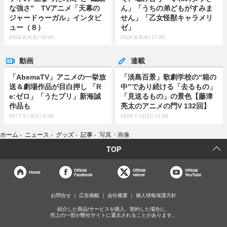
な強さ” TVアニメ「天幕の
ん」「うちの弟どもがすみま
ジャードゥーガル」インタビ
せん」「乙女怪獣キャラメリ
ュー（８）
ゼ」
2026.8.3(月) 18:00
2026.8.6(木) 17:50
動画
連載
「AbemaTV」アニメの一挙放
「淡島百景」歌劇学校の“箱の
送＆劇場作品が目白押し 「R
中”であり続ける「去るもの」
e:ゼロ」「うたプリ」新海誠
「見送るもの」の景色【藤津
作品も
亮太のアニメの門V 132回】
2017.3.18(土) 9:06
2026.7.12(日) 12:20
ホーム
›
ニュース
›
グッズ
›
記事
›
写真・画像
TOP
Official
Official
Official
Home
Facebook
twitter
YouTube
お問合せ
広告掲載
会社概要
個人情報保護方針
紹介した商品/サービスを購入、契約した場合に、
売上の一部が弊社サイトに還元されることがあります。