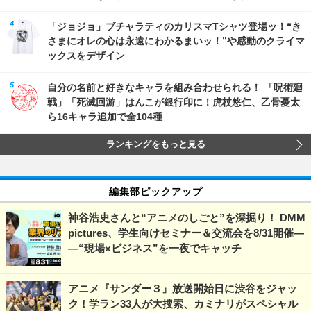
「ジョジョ」ブチャラティのカリスマTシャツ登場ッ！“き
さまにオレの心は永遠にわかるまいッ！”や感動のクライマ
ックスをデザイン
自分の名前と好きなキャラを組み合わせられる！ 「呪術廻
戦」「死滅回游」はんこが銀行印に！虎杖悠仁、乙骨憂太
ら16キャラ追加で全104種
ランキングをもっと見る
編集部ピックアップ
神谷浩史さんと“アニメのしごと”を深掘り！ DMM
pictures、学生向けセミナー＆交流会を8/31開催―
―“現場×ビジネス”を一夜でキャッチ
アニメ『サンダー３』放送開始日に渋谷をジャッ
ク！学ラン33人が大捜索、カミナリがスペシャル