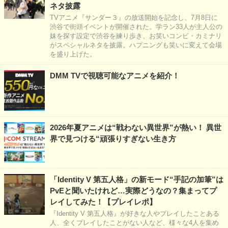
ネタ披露
TVアニメ『サンダー３』の放送開始を記念し、7月8日に
渋谷で街頭イベントが開催された。学ラン33人が主人公の
妹を探す設定で渋谷を練り歩き、お笑いコンビ・カミナリ
がスペシャルネタを披露。ハプニングも笑いに変えて会場
を盛り上げた。
DMM TVで視聴可能なアニメを紹介！
2026年夏アニメは“戦わない異世界”が熱い！ 異世
界で見つける“頑張りすぎない生き方
「Identity V 第五人格」の新モード“手記の加筆”は
PvEと聞いたけれど…実際どうなの？集まってプ
レイしてみた！【プレイレポ】
『Identity V 第五人格』が好きな人やプレイしたことある
人、全くプレイしたことがない人など、様々な4人を集め