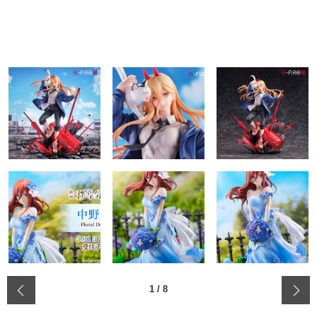
‹
1
/
8