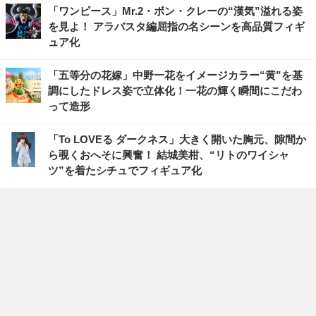
「ワンピース」Mr.2・ボン・クレーの“漢気”溢れる姿
を見よ！ アラバスタ編屈指の名シーンを高品質フィギ
ュア化
「五等分の花嫁」中野一花をイメージカラー“黄”を基
調にしたドレス姿で立体化！一花の輝く瞬間にこだわ
って造形
「To LOVEる ダークネス」大きく開いた胸元、隙間か
ら覗くおへそに興奮！ 結城美柑、“リトのワイシャ
ツ”を着たシチュでフィギュア化