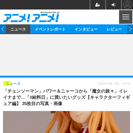
CL
ム
ニュース
イベントレポート
インタビュー
レビュー
ニュース
アニメ
映画/ドラマ
イベントレポート
マンガ
ノベル
アニメ
映画
インタビュー
音楽
声優
ライブ
舞台
スタッフ
声優
レビュー
2023.5.25（木） 12:15
ニュース
「チェンソーマン」パワー＆ニャーコから「魔女の旅々」イレ
ゲーム
グッズ
海外イベント
ビジネス
俳優・タレント
アーティスト
アニメ
実写
動画
イナまで…「#給料日」に買いたいグッズ【キャラクターフィギ
イベント
海外
ュア編】 35枚目の写真・画像
ビジネス
書評
イベント
アニメ
映画/ドラマ
連載・コラム
ゲーム
座談会
アニメ！アニメ！TV
ABEMA Cafe