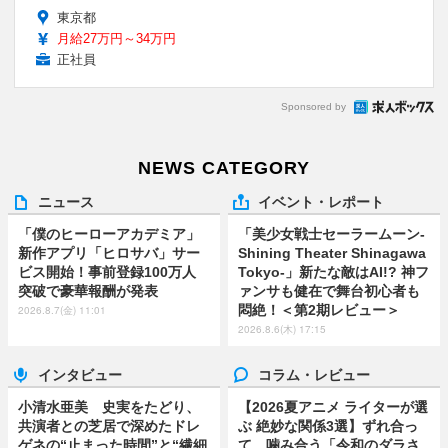
東京都
月給27万円～34万円
正社員
Sponsored by
NEWS CATEGORY
ニュース
イベント・レポート
「僕のヒーローアカデミア」
「美少女戦士セーラームーン-
新作アプリ「ヒロサバ」サー
Shining Theater Shinagawa
ビス開始！事前登録100万人
Tokyo-」新たな敵はAI!? 神フ
突破で豪華報酬が発表
ァンサも健在で舞台初心者も
悶絶！＜第2期レビュー＞
2026.8.7(金) 11:01
2026.8.6(木) 17:15
インタビュー
コラム・レビュー
小清水亜美 史実をたどり、
【2026夏アニメ ライターが選
共演者との芝居で深めたドレ
ぶ 絶妙な関係3選】ずれ合っ
ゲネの“止まった時間”と“繊細
て、噛み合う「令和のダラさ