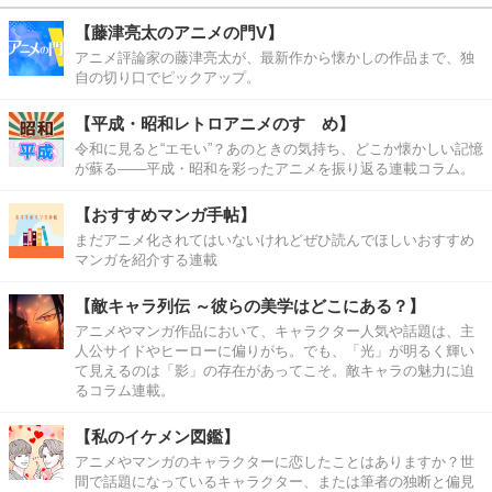
【藤津亮太のアニメの門V】
アニメ評論家の藤津亮太が、最新作から懐かしの作品まで、独
自の切り口でピックアップ。
【平成・昭和レトロアニメのすゝめ】
令和に見ると“エモい”？あのときの気持ち、どこか懐かしい記憶
が蘇る――平成・昭和を彩ったアニメを振り返る連載コラム。
【おすすめマンガ手帖】
まだアニメ化されてはいないけれどぜひ読んでほしいおすすめ
マンガを紹介する連載
【敵キャラ列伝 ～彼らの美学はどこにある？】
アニメやマンガ作品において、キャラクター人気や話題は、主
人公サイドやヒーローに偏りがち。でも、「光」が明るく輝い
て見えるのは「影」の存在があってこそ。敵キャラの魅力に迫
るコラム連載。
【私のイケメン図鑑】
アニメやマンガのキャラクターに恋したことはありますか？世
間で話題になっているキャラクター、または筆者の独断と偏見