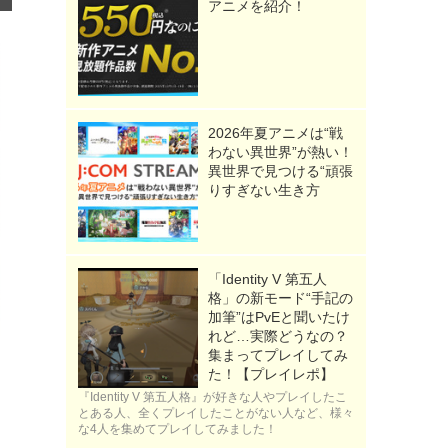
アニメを紹介！
2026年夏アニメは“戦
わない異世界”が熱い！
異世界で見つける“頑張
りすぎない生き方
「Identity V 第五人
格」の新モード“手記の
加筆”はPvEと聞いたけ
れど…実際どうなの？
集まってプレイしてみ
た！【プレイレポ】
『Identity V 第五人格』が好きな人やプレイしたこ
とある人、全くプレイしたことがない人など、様々
な4人を集めてプレイしてみました！