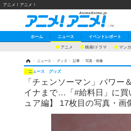
アニメ！アニメ！
ホーム
ニュース
イベントレポート
アニメ
映画/ドラマ
マン
ホーム
›
ニュース
›
グッズ
›
記事
›
写真・画像
ニュース
グッズ
「チェンソーマン」パワー
イナまで…「#給料日」に
ュア編】 17枚目の写真・画