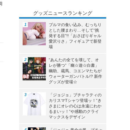
調
グッズニュースランキング
ブルマの食い込み、むっちり
とした腰まわり…そして“挑
発する目”!!「おさぼりギャル
愛沢りさ」フィギュアで新登
場
“あんたの全てを壊して、オ
レが勝つ”「幽☆遊☆白書」
幽助、蔵馬、コエンマたちが
ウォーターガンバトル!? 新作
グッズが登場☆
「ジョジョ」ブチャラティの
カリスマTシャツ登場ッ！“き
さまにオレの心は永遠にわか
るまいッ！”や感動のクライ
マックスをデザイン