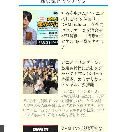
編集部ピックアップ
神谷浩史さんと“アニメ
のしごと”を深掘り！
DMM pictures、学生向
けセミナー＆交流会を
8/31開催――“現場×ビ
ジネス”を一夜でキャッ
チ
アニメ『サンダー３』
放送開始日に渋谷をジ
ャック！学ラン33人が
大捜索、カミナリがス
ペシャルネタ披露
TVアニメ『サンダー３』
の放送開始を記念し、7月8
日に渋谷で街頭イベントが開催された。学ラン33
人が主人公の妹を探す設定で渋谷を練り歩き、お笑
いコンビ・カミナリがスペシャルネタを披露。ハプ
ニングも笑いに変えて会場を盛り上げた。
DMM TVで視聴可能な