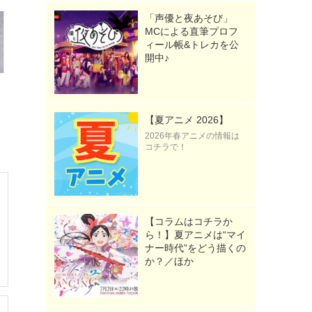
「声優と夜あそび」
MCによる直筆プロフ
ィール帳&トレカを公
開中♪
【夏アニメ 2026】
2026年春アニメの情報は
コチラで！
【コラムはコチラか
ら！】夏アニメは“マイ
ナー時代”をどう描くの
か？／ほか