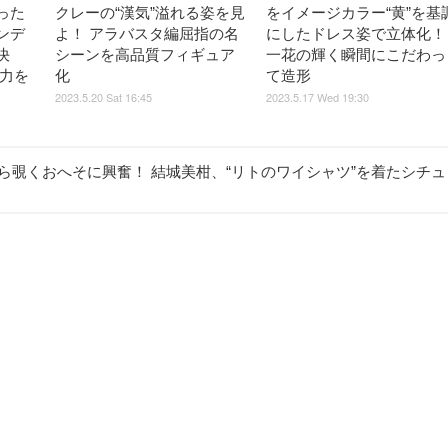
った
クレーの“漢気”溢れる姿を見
をイメージカラー“黄”を基
ンデ
よ！ アラバスタ編屈指の名
にしたドレス姿で立体化！
決
シーンを高品質フィギュア
一花の輝く瞬間にこだわっ
魅力を
化
て造形
2023.5.20 Sat 16:45
2023.5.17 Wed 19:30
から覗くおへそに興奮！ 結城美柑、“リトのワイシャツ”を着たシチュ