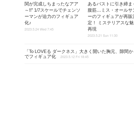
関が完成しちまったなアア
あるバストに引き締ま
～!!” 1/7スケールでチェンソ
腹筋…ミス・オールサ
ーマンが迫力のフィギュア
ーのフィギュアが再販
化♪
定！ ミステリアスな
再現
2023.5.24 Wed 7:45
2023.5.21 Sun 11:30
「To LOVEる ダークネス」大きく開いた胸元、隙間
でフィギュア化
2023.5.12 Fri 18:45