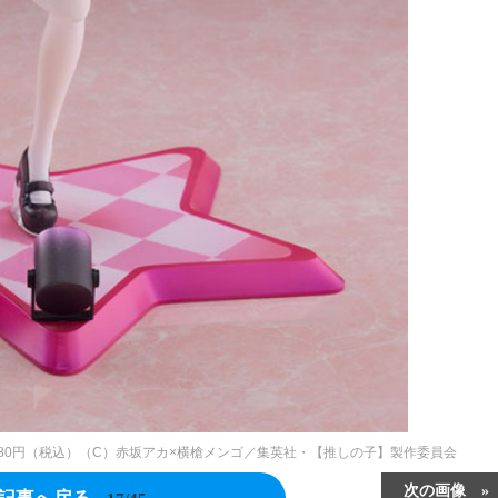
9,580円（税込）（C）赤坂アカ×横槍メンゴ／集英社・【推しの子】製作委員会
次の画像
記事へ戻る
17/45