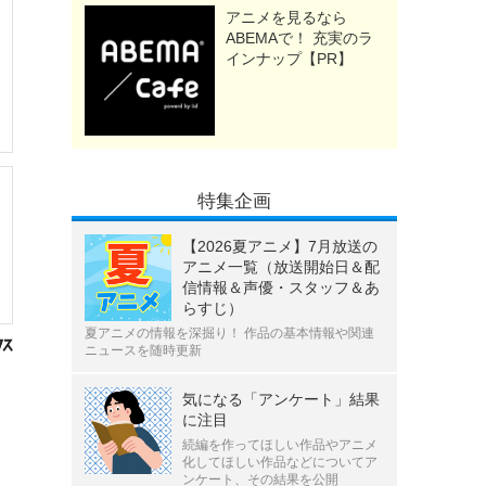
アニメを見るなら
ABEMAで！ 充実のラ
インナップ【PR】
特集企画
【2026夏アニメ】7月放送の
アニメ一覧（放送開始日＆配
信情報＆声優・スタッフ＆あ
らすじ）
夏アニメの情報を深掘り！ 作品の基本情報や関連
ニュースを随時更新
気になる「アンケート」結果
に注目
続編を作ってほしい作品やアニメ
化してほしい作品などについてア
ンケート、その結果を公開