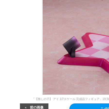
「【推しの子】 アイ 1/7スケール 完成品フィギュア」1
前の画像
この