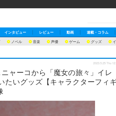
インタビュー
レビュー
動画
連載・コラム
ガ
ノベル
音楽
声優
ゲーム
グッズ
2023.5.25 Thu 12
＆ニャーコから「魔女の旅々」イレ
買いたいグッズ【キャラクターフィ
像