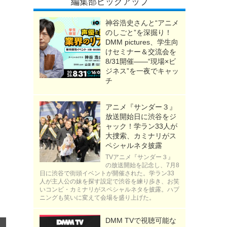
編集部ピックアップ
神谷浩史さんと“アニメ
のしごと”を深掘り！
DMM pictures、学生向
けセミナー＆交流会を
8/31開催――“現場×ビ
ジネス”を一夜でキャッ
チ
アニメ『サンダー３』
放送開始日に渋谷をジ
ャック！学ラン33人が
大捜索、カミナリがス
ペシャルネタ披露
TVアニメ『サンダー３』
の放送開始を記念し、7月8
日に渋谷で街頭イベントが開催された。学ラン33
人が主人公の妹を探す設定で渋谷を練り歩き、お笑
いコンビ・カミナリがスペシャルネタを披露。ハプ
ニングも笑いに変えて会場を盛り上げた。
DMM TVで視聴可能な