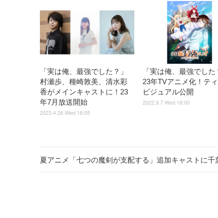
「実は俺、最強でした？」
「実は俺、最強でした
村瀬歩、種崎敦美、清水彩
23年TVアニメ化！テ
香がメインキャストに！23
ビジュアル公開
年7月放送開始
2022.9.7 Wed 18:00
2023.4.26 Wed 18:05
夏アニメ「七つの魔剣が支配する」追加キャストに千