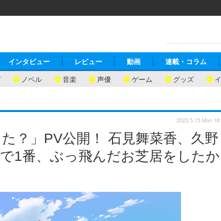
インタビュー
レビュー
動画
連載・コラム
ガ
ノベル
音楽
声優
ゲーム
グッズ
2023.5.15 Mon 18
た？」PV公開！ 石見舞菜香、久野
で1番、ぶっ飛んだお芝居をしたか