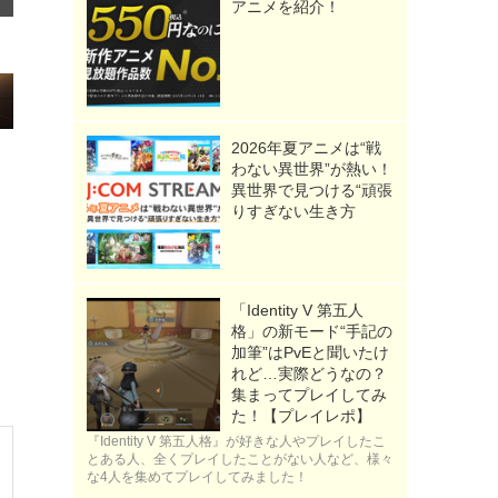
アニメを紹介！
2026年夏アニメは“戦
わない異世界”が熱い！
異世界で見つける“頑張
りすぎない生き方
「Identity V 第五人
格」の新モード“手記の
加筆”はPvEと聞いたけ
れど…実際どうなの？
集まってプレイしてみ
た！【プレイレポ】
『Identity V 第五人格』が好きな人やプレイしたこ
とある人、全くプレイしたことがない人など、様々
な4人を集めてプレイしてみました！