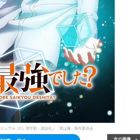
ジュアル（C）澄守彩・講談社／「実は俺」製作委員会
次の画像