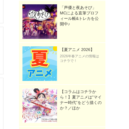
「声優と夜あそび」
MCによる直筆プロフ
ィール帳&トレカを公
開中♪
【夏アニメ 2026】
2026年春アニメの情報は
コチラで！
【コラムはコチラか
ら！】夏アニメは“マイ
ナー時代”をどう描くの
か？／ほか