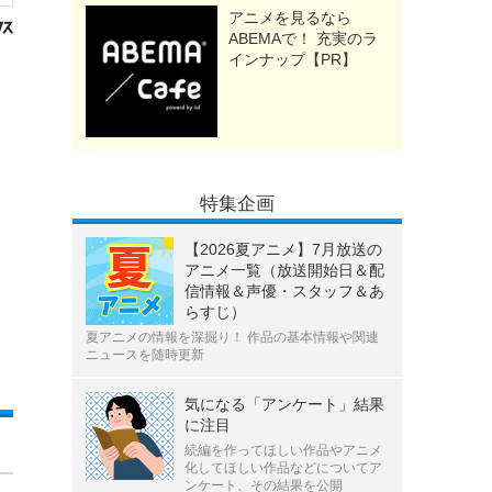
アニメを見るなら
ABEMAで！ 充実のラ
インナップ【PR】
特集企画
【2026夏アニメ】7月放送の
アニメ一覧（放送開始日＆配
信情報＆声優・スタッフ＆あ
らすじ）
夏アニメの情報を深掘り！ 作品の基本情報や関連
ニュースを随時更新
気になる「アンケート」結果
に注目
続編を作ってほしい作品やアニメ
化してほしい作品などについてア
ンケート、その結果を公開