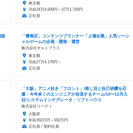
東京都
月給24万4,600円～37万1,700円
正社員
用販
「豊島区」コンテンツプランナー「上場企業」人気ソーシ
ャルゲームの企画・開発・運営
株式会社オルトプラス
東京都
月給27万4,178円～
正社員
「大阪」アニメ好き「フロント」/推し活と自己研鑽を応
援・今年多くのエンジニアが合流するチーム/10〜12月入
社/システムインテグレータ・ソフトハウス
株式会社リーディ
大阪府
年収350万円～550万円
正社員 / 契約社員