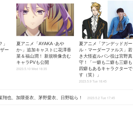
？」
夏アニメ「AYAKA ‐あや
夏アニメ「アンデッドガー
ィザー
か‐」追加キャストに花澤香
ル・マーダーファルス」若
菜＆福山潤！ 新規映像含む
き大怪盗ルパン役は宮野真
キャラPVも公開
守！「一癖も二癖も三癖も
四癖もあるキャラクターで
2023.5.10 Wed 18:35
す（笑）」
2023.5.9 Tue 18:45
葉翔也、加隈亜衣、茅野愛衣、日野聡ら！
2023.5.2 Tue 17:45