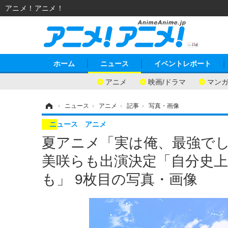
アニメ！アニメ！
ホーム
ニュース
イベントレポート
アニメ
映画/ドラマ
マン
ホーム
›
ニュース
›
アニメ
›
記事
›
写真・画像
ニュース
アニメ
夏アニメ「実は俺、最強でし
美咲らも出演決定「自分史上
も」 9枚目の写真・画像