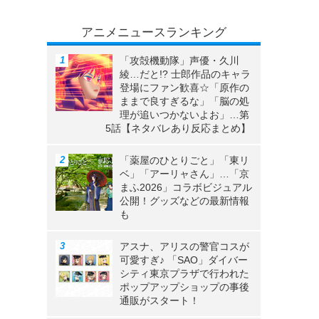
アニメニュースランキング
「攻殻機動隊」声優・久川
綾…だと!? 士郎作品のキャラ
登場にファン歓喜☆「原作の
ままで良すぎるな」「脳の処
理が追いつかないよお」…第
5話【ネタバレあり反応まとめ】
「薬屋のひとりごと」「東リ
ベ」「アーリャさん」…「京
まふ2026」コラボビジュアル
公開！グッズなどの最新情報
も
アスナ、アリスの警官コスが
可愛すぎ♪ 「SAO」ダイバー
シティ東京プラザで行われた
ポップアップショップの事後
通販がスタート！