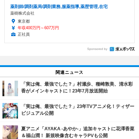
薬剤師/調剤薬局/調剤業務,服薬指導,薬歴管理,在宅
薬樹株式会社
東京都
年収400万円～607万円
正社員
Sponsored by
関連ニュース
「実は俺、最強でした？」村瀬歩、種崎敦美、清水彩
香がメインキャストに！23年7月放送開始
「実は俺、最強でした？」23年TVアニメ化！ティザー
ビジュアル公開
夏アニメ「AYAKA ‐あやか‐」追加キャストに花澤香菜
＆福山潤！ 新規映像含むキャラPVも公開