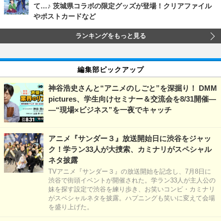
て…♪ 茨城県コラボの限定グッズが登場！クリアファイル
やポストカードなど
ランキングをもっと見る
編集部ピックアップ
神谷浩史さんと“アニメのしごと”を深掘り！ DMM
pictures、学生向けセミナー＆交流会を8/31開催―
―“現場×ビジネス”を一夜でキャッチ
アニメ『サンダー３』放送開始日に渋谷をジャッ
ク！学ラン33人が大捜索、カミナリがスペシャル
ネタ披露
TVアニメ『サンダー３』の放送開始を記念し、7月8日に
渋谷で街頭イベントが開催された。学ラン33人が主人公の
妹を探す設定で渋谷を練り歩き、お笑いコンビ・カミナリ
がスペシャルネタを披露。ハプニングも笑いに変えて会場
を盛り上げた。