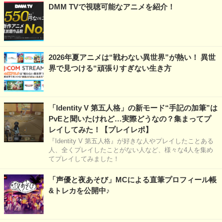
DMM TVで視聴可能なアニメを紹介！
2026年夏アニメは“戦わない異世界”が熱い！ 異世
界で見つける“頑張りすぎない生き方
「Identity V 第五人格」の新モード“手記の加筆”は
PvEと聞いたけれど…実際どうなの？集まってプ
レイしてみた！【プレイレポ】
『Identity V 第五人格』が好きな人やプレイしたことある
人、全くプレイしたことがない人など、様々な4人を集め
てプレイしてみました！
「声優と夜あそび」MCによる直筆プロフィール帳
&トレカを公開中♪