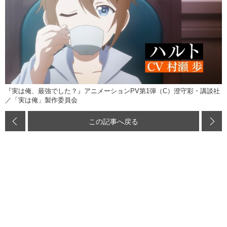
『実は俺、最強でした？』アニメーションPV第1弾（C）澄守彩・講談社
／「実は俺」製作委員会
この記事へ戻る