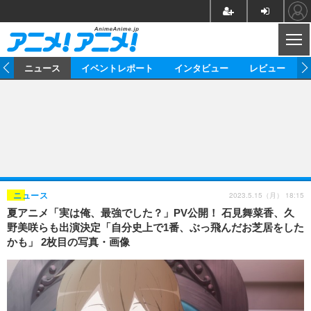
CL
ム
ニュース
イベントレポート
インタビュー
レビュー
ニュース
アニメ
映画/ドラマ
イベントレポート
マンガ
ノベル
アニメ
映画
インタビュー
音楽
声優
ライブ
舞台
スタッフ
声優
レビュー
2023.5.15（月） 18:15
ニュース
夏アニメ「実は俺、最強でした？」PV公開！ 石見舞菜香、久
ゲーム
グッズ
海外イベント
ビジネス
俳優・タレント
アーティスト
アニメ
実写
動画
野美咲らも出演決定「自分史上で1番、ぶっ飛んだお芝居をした
イベント
海外
かも」 2枚目の写真・画像
ビジネス
書評
イベント
アニメ
映画/ドラマ
連載・コラム
ゲーム
座談会
アニメ！アニメ！TV
ABEMA Cafe