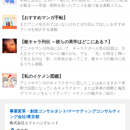
令和に見ると“エモい”？あのときの気持ち、どこか懐かしい記憶
が蘇る――平成・昭和を彩ったアニメを振り返る連載コラム。
【おすすめマンガ手帖】
まだアニメ化されてはいないけれどぜひ読んでほしいおすすめ
マンガを紹介する連載
【敵キャラ列伝 ～彼らの美学はどこにある？】
アニメやマンガ作品において、キャラクター人気や話題は、主
人公サイドやヒーローに偏りがち。でも、「光」が明るく輝い
て見えるのは「影」の存在があってこそ。敵キャラの魅力に迫
るコラム連載。
【私のイケメン図鑑】
アニメやマンガのキャラクターに恋したことはありますか？世
間で話題になっているキャラクター、または筆者の独断と偏見
で“イケメン”をピックアップ！ イケメンの魅力をご紹介♪
事業変革・創造コンサルタント/マーケティングコンサルティ
ング会社/東京都
株式会社エイトハンドレッド