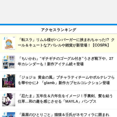
アクセスランキング
「転スラ」リムル様がハンバーガーに挟まれちゃった!? ク
ール＆キュートなアパレルや雑貨が新登場！【COSPA】
「ちいかわ」“ギチギチのゴーグル付き”うさぎ靴下や、27
年カレンダーも！新作アイテム続々登場
「ジョジョ 黄金の風」ブチャラティチームやポルナレフら
を華やかに♪ 「glamb」新作カプセルコレクション登場
「忍たま」五年生＆六年生をイメージ！手裏剣、髪を結う
仕草…和の趣を感じさせる「MAYLA」パンプス
「薬屋のひとりごと」猫猫＆壬氏がネモフィラに囲まれ