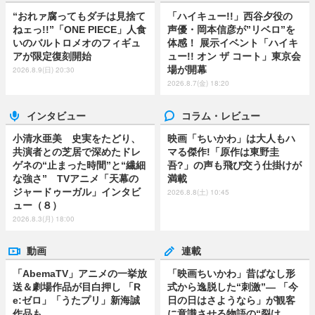
“おれァ腐ってもダチは見捨て
「ハイキュー!!」西谷夕役の
ねェっ!!”「ONE PIECE」人食
声優・岡本信彦が”リベロ”を
いのバルトロメオのフィギュ
体感！ 展示イベント「ハイキ
アが限定復刻開始
ュー!! オン ザ コート」東京会
場が開幕
2026.8.9(日) 20:30
2026.8.7(金) 18:20
インタビュー
コラム・レビュー
小清水亜美 史実をたどり、
映画「ちいかわ」は大人もハ
共演者との芝居で深めたドレ
マる傑作!「原作は東野圭
ゲネの“止まった時間”と“繊細
吾?」の声も飛び交う仕掛けが
な強さ” TVアニメ「天幕の
満載
ジャードゥーガル」インタビ
2026.8.8(土) 10:45
ュー（８）
2026.8.3(月) 18:00
動画
連載
「AbemaTV」アニメの一挙放
「映画ちいかわ」昔ばなし形
送＆劇場作品が目白押し 「R
式から逸脱した“刺激”― 「今
e:ゼロ」「うたプリ」新海誠
日の日はさようなら」が観客
作品も
に意識させる物語の“裂け