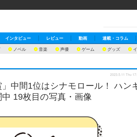
インタビュー
レビュー
動画
連載・コラム
ガ
ノベル
音楽
声優
ゲーム
グッズ
2023.5.11 Thu 17
」中間1位はシナモロール！ ハン
中 19枚目の写真・画像