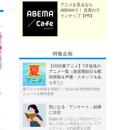
アニメを見るなら
ABEMAで！ 充実のラ
インナップ【PR】
特集企画
【2026夏アニメ】7月放送の
アニメ一覧（放送開始日＆配
信情報＆声優・スタッフ＆あ
らすじ）
夏アニメの情報を深掘り！ 作品の基本情報や関連
結
ニュースを随時更新
気になる「アンケート」結果
に注目
続編を作ってほしい作品やアニメ
化してほしい作品などについてア
ンケート、その結果を公開