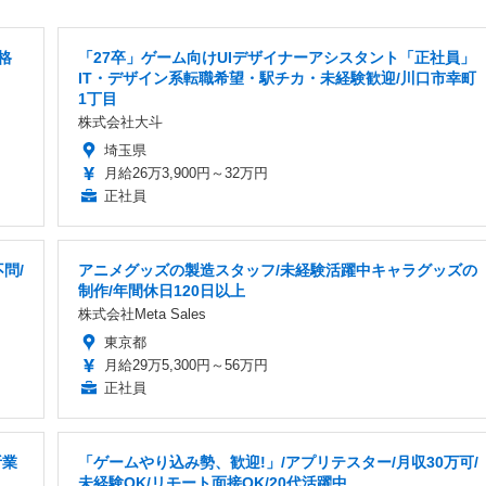
格
「27卒」ゲーム向けUIデザイナーアシスタント「正社員」
IT・デザイン系転職希望・駅チカ・未経験歓迎/川口市幸町
1丁目
株式会社大斗
埼玉県
月給26万3,900円～32万円
正社員
問/
アニメグッズの製造スタッフ/未経験活躍中キャラグッズの
制作/年間休日120日以上
株式会社Meta Sales
東京都
月給29万5,300円～56万円
正社員
析業
「ゲームやり込み勢、歓迎!」/アプリテスター/月収30万可/
未経験OK/リモート面接OK/20代活躍中