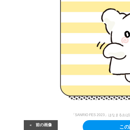
「SANRIO FES 2023」はなまるおば
前の画像
この