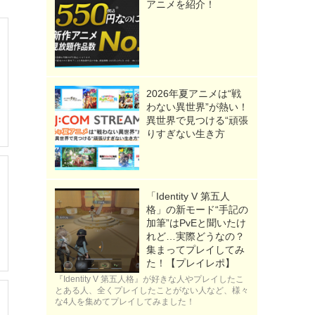
アニメを紹介！
2026年夏アニメは“戦
わない異世界”が熱い！
異世界で見つける“頑張
りすぎない生き方
「Identity V 第五人
格」の新モード“手記の
加筆”はPvEと聞いたけ
れど…実際どうなの？
集まってプレイしてみ
た！【プレイレポ】
『Identity V 第五人格』が好きな人やプレイしたこ
とある人、全くプレイしたことがない人など、様々
な4人を集めてプレイしてみました！