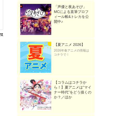
「声優と夜あそび」
MCによる直筆プロフ
ィール帳&トレカを公
開中♪
【夏アニメ 2026】
2026年春アニメの情報は
コチラで！
【コラムはコチラか
ら！】夏アニメは“マイ
ナー時代”をどう描くの
か？／ほか