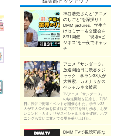
編集部ピックアップ
神谷浩史さんと“アニメ
のしごと”を深掘り！
DMM pictures、学生向
けセミナー＆交流会を
8/31開催――“現場×ビ
ジネス”を一夜でキャッ
チ
アニメ『サンダー３』
放送開始日に渋谷をジ
ャック！学ラン33人が
大捜索、カミナリがス
ペシャルネタ披露
TVアニメ『サンダー３』
の放送開始を記念し、7月8
日に渋谷で街頭イベントが開催された。学ラン33
人が主人公の妹を探す設定で渋谷を練り歩き、お笑
いコンビ・カミナリがスペシャルネタを披露。ハプ
ニングも笑いに変えて会場を盛り上げた。
DMM TVで視聴可能な