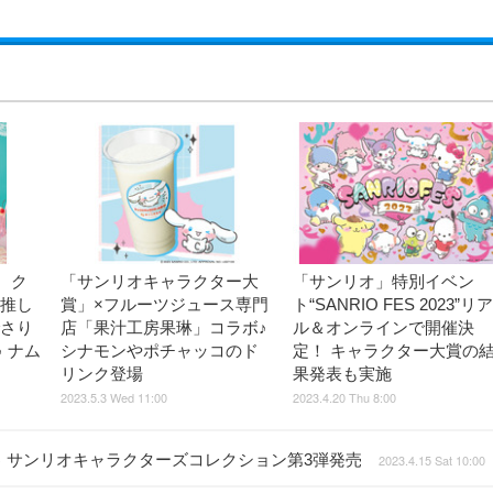
、ク
「サンリオキャラクター大
「サンリオ」特別イベン
“推し
賞」×フルーツジュース専門
ト“SANRIO FES 2023”リア
でさり
店「果汁工房果琳」コラボ♪
ル＆オンラインで開催決
 ナム
シナモンやポチャッコのド
定！ キャラクター大賞の
リンク登場
果発表も実施
2023.5.3 Wed 11:00
2023.4.20 Thu 8:00
 サンリオキャラクターズコレクション第3弾発売
2023.4.15 Sat 10:00