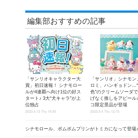
編集部おすすめの記事
「サンリオキャラクター大
「サンリオ」シナモン
賞」初日速報！ シナモロー
ロミ、ハンギョドン…
ルが4連覇へ向け1位の好ス
色”のクリームソーダ
タート♪ 3大“犬キャラ”が上
げなく推しをアピール♪
位独占
コ限定景品が登場
2023.4.13 Thu 19:30
2023.5.4 Thu 12:15
シナモロール、ポムポムプリンがトミカになって登場♪