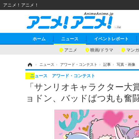
アニメ！アニメ！
ホーム
ニュース
イベントレポート
アニメ
映画/ドラマ
マン
ホーム
›
ニュース
›
アワード・コンテスト
›
記事
›
写真・画像
ニュース
アワード・コンテスト
「サンリオキャラクター大賞
ョドン、バッドばつ丸も奮闘