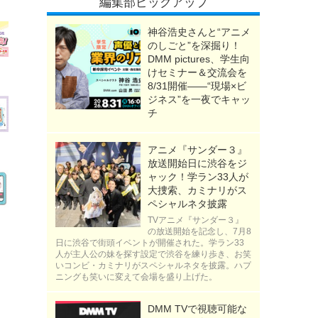
編集部ピックアップ
神谷浩史さんと“アニメ
のしごと”を深掘り！
DMM pictures、学生向
けセミナー＆交流会を
8/31開催――“現場×ビ
ジネス”を一夜でキャッ
チ
アニメ『サンダー３』
放送開始日に渋谷をジ
ャック！学ラン33人が
大捜索、カミナリがス
ペシャルネタ披露
TVアニメ『サンダー３』
の放送開始を記念し、7月8
日に渋谷で街頭イベントが開催された。学ラン33
人が主人公の妹を探す設定で渋谷を練り歩き、お笑
いコンビ・カミナリがスペシャルネタを披露。ハプ
ニングも笑いに変えて会場を盛り上げた。
DMM TVで視聴可能な