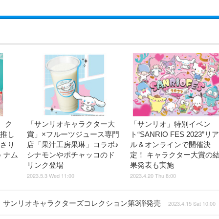
、ク
「サンリオキャラクター大
「サンリオ」特別イベン
“推し
賞」×フルーツジュース専門
ト“SANRIO FES 2023”リア
でさり
店「果汁工房果琳」コラボ♪
ル＆オンラインで開催決
 ナム
シナモンやポチャッコのド
定！ キャラクター大賞の
リンク登場
果発表も実施
2023.5.3 Wed 11:00
2023.4.20 Thu 8:00
 サンリオキャラクターズコレクション第3弾発売
2023.4.15 Sat 10:00