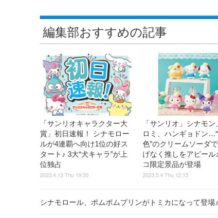
編集部おすすめの記事
「サンリオキャラクター大
「サンリオ」シナモン
賞」初日速報！ シナモロー
ロミ、ハンギョドン…
ルが4連覇へ向け1位の好ス
色”のクリームソーダ
タート♪ 3大“犬キャラ”が上
げなく推しをアピール♪
位独占
コ限定景品が登場
2023.4.13 Thu 19:30
2023.5.4 Thu 12:15
シナモロール、ポムポムプリンがトミカになって登場♪