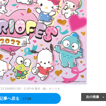
）’23 SANRIO S/D・G SP-M 著作（株）サンリオ
次の画像
記事へ戻る
17/29