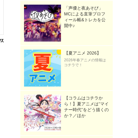
「声優と夜あそび」
MCによる直筆プロフ
ィール帳&トレカを公
開中♪
【夏アニメ 2026】
2026年春アニメの情報は
コチラで！
【コラムはコチラか
ら！】夏アニメは“マイ
ナー時代”をどう描くの
か？／ほか