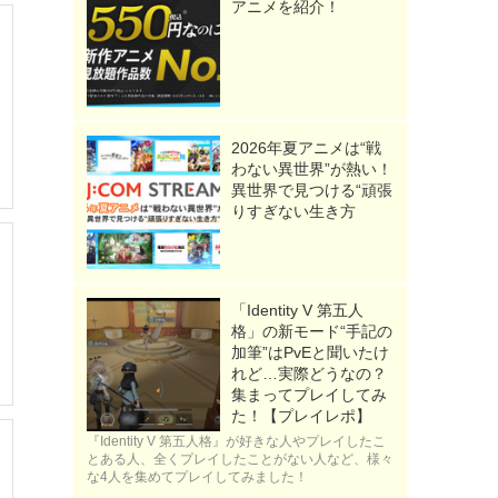
アニメを紹介！
2026年夏アニメは“戦
わない異世界”が熱い！
異世界で見つける“頑張
りすぎない生き方
「Identity V 第五人
格」の新モード“手記の
加筆”はPvEと聞いたけ
れど…実際どうなの？
集まってプレイしてみ
た！【プレイレポ】
『Identity V 第五人格』が好きな人やプレイしたこ
とある人、全くプレイしたことがない人など、様々
な4人を集めてプレイしてみました！