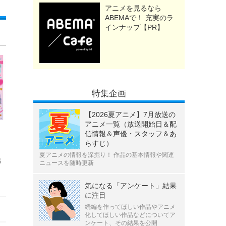
アニメを見るなら
ABEMAで！ 充実のラ
インナップ【PR】
特集企画
【2026夏アニメ】7月放送の
アニメ一覧（放送開始日＆配
信情報＆声優・スタッフ＆あ
らすじ）
夏アニメの情報を深掘り！ 作品の基本情報や関連
結
ニュースを随時更新
気になる「アンケート」結果
に注目
続編を作ってほしい作品やアニメ
化してほしい作品などについてア
ンケート、その結果を公開