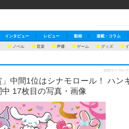
インタビュー
レビュー
動画
連載・コラム
ガ
ノベル
音楽
声優
ゲーム
グッズ
2023.5.11 Thu 17
」中間1位はシナモロール！ ハン
中 17枚目の写真・画像