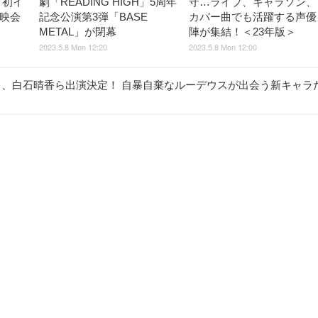
て初イ
劇「READING HIGH」5周年
守…ライブ、キャラソン、
上映会
記念公演第3弾「BASE
カバー曲でも活躍する声優
METAL」が閉幕
陣が集結！＜23年版＞
2023.5.8 Mon 12:20
2023.5.8 Mon 12:00
う、白石晴香ら出演決定！ 自暴自棄なルーデウスが出会う新キャラ