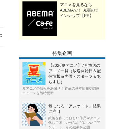
アニメを見るなら
ABEMAで！ 充実のラ
インナップ【PR】
た
特集企画
【2026夏アニメ】7月放送の
アニメ一覧（放送開始日＆配
信情報＆声優・スタッフ＆あ
らすじ）
夏アニメの情報を深掘り！ 作品の基本情報や関連
ニュースを随時更新
気になる「アンケート」結果
に注目
続編を作ってほしい作品やアニメ
化してほしい作品などについてア
ンケート、その結果を公開