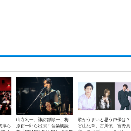
山寺宏一、諏訪部順一、梅
歌がうまいと思う声優は？
間淳ら
原裕一郎ら出演！音楽朗読
谷山紀章、古川慎、宮野真