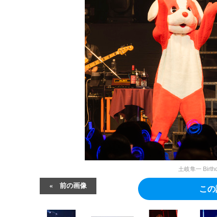
土岐隼一 Birthd
前の画像
この