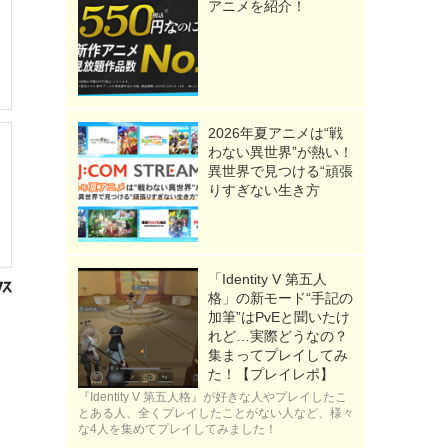
アニメを紹介！
2026年夏アニメは“戦
わない異世界”が熱い！
異世界で見つける“頑張
りすぎない生き方
「Identity V 第五人
格」の新モード“手記の
加筆”はPvEと聞いたけ
れど…実際どうなの？
集まってプレイしてみ
た！【プレイレポ】
『Identity V 第五人格』が好きな人やプレイしたこ
とある人、全くプレイしたことがない人など、様々
な4人を集めてプレイしてみました！