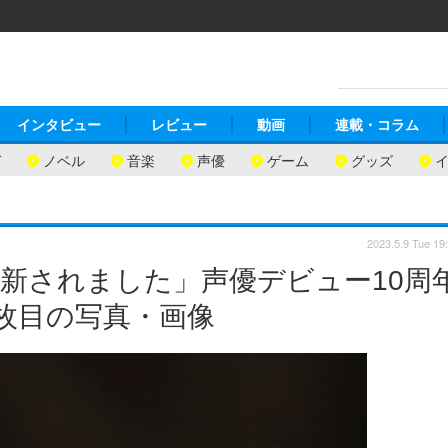
インタビュー
レビュー
動画
連載・コラム
ガ
ノベル
音楽
声優
ゲーム
グッズ
2023.5.9 Tue 19
新されました」声優デビュー10周
2枚目の写真・画像