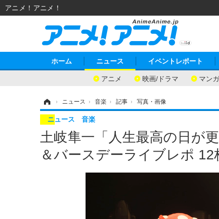
アニメ！アニメ！
ホーム
ニュース
イベントレポート
アニメ
映画/ドラマ
マン
ホーム
›
ニュース
›
音楽
›
記事
›
写真・画像
ニュース
音楽
土岐隼一「人生最高の日が更
＆バースデーライブレポ 1