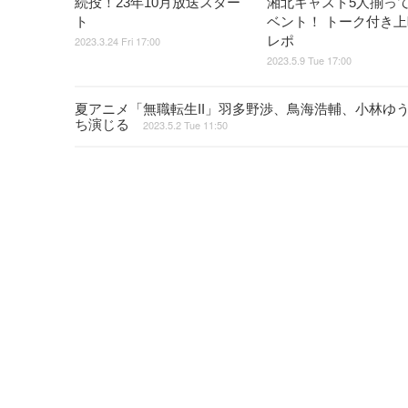
続投！23年10月放送スター
湘北キャスト5人揃っ
ト
ベント！ トーク付き
レポ
2023.3.24 Fri 17:00
2023.5.9 Tue 17:00
夏アニメ「無職転生II」羽多野渉、鳥海浩輔、小林ゆ
ち演じる
2023.5.2 Tue 11:50