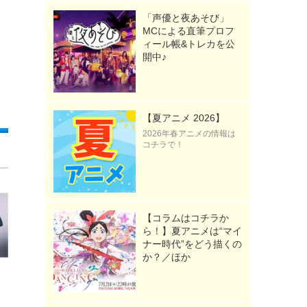
「声優と夜あそび」
MCによる直筆プロフ
ィール帳&トレカを公
開中♪
【夏アニメ 2026】
2026年春アニメの情報は
コチラで！
【コラムはコチラか
ら！】夏アニメは“マイ
ナー時代”をどう描くの
か？／ほか