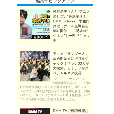
編集部ピックアップ
神谷浩史さんと“アニメ
のしごと”を深掘り！
DMM pictures、学生向
けセミナー＆交流会を
8/31開催――“現場×ビ
ジネス”を一夜でキャッ
チ
アニメ『サンダー３』
放送開始日に渋谷をジ
ャック！学ラン33人が
大捜索、カミナリがス
ペシャルネタ披露
TVアニメ『サンダー３』
の放送開始を記念し、7月8
日に渋谷で街頭イベントが開催された。学ラン33
人が主人公の妹を探す設定で渋谷を練り歩き、お笑
いコンビ・カミナリがスペシャルネタを披露。ハプ
ニングも笑いに変えて会場を盛り上げた。
DMM TVで視聴可能な