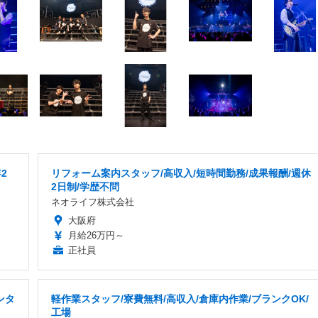
2
リフォーム案内スタッフ/高収入/短時間勤務/成果報酬/週休
2日制/学歴不問
ネオライフ株式会社
大阪府
月給26万円～
正社員
ンタ
軽作業スタッフ/寮費無料/高収入/倉庫内作業/ブランクOK/
工場