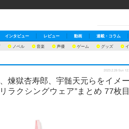
インタビュー
レビュー
動画
連載・コラム
ガ
ノベル
音楽
声優
ゲーム
グッズ
2023.2.26 Sun 12
子、煉獄杏寿郎、宇髄天元らをイメ
リラクシングウェア”まとめ 77枚