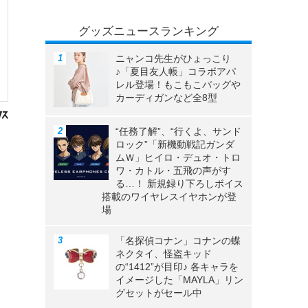
グッズニュースランキング
ニャンコ先生がひょっこり
♪「夏目友人帳」コラボアパ
レル登場！もこもこバッグや
カーディガンなど全8型
“任務了解”、“行くよ、サンド
ロック”「新機動戦記ガンダ
ムＷ」ヒイロ・デュオ・トロ
ワ・カトル・五飛の声がす
る…！ 新規録り下ろしボイス
搭載のワイヤレスイヤホンが登
場
「名探偵コナン」コナンの蝶
ネクタイ、怪盗キッド
の“1412”が目印♪ 各キャラを
イメージした「MAYLA」リン
グセットがセール中