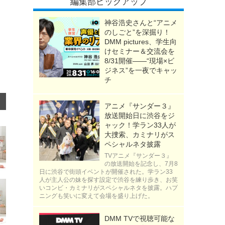
編集部ピックアップ
神谷浩史さんと“アニメ
のしごと”を深掘り！
DMM pictures、学生向
けセミナー＆交流会を
8/31開催――“現場×ビ
ジネス”を一夜でキャッ
チ
アニメ『サンダー３』
放送開始日に渋谷をジ
ャック！学ラン33人が
大捜索、カミナリがス
ペシャルネタ披露
TVアニメ『サンダー３』
の放送開始を記念し、7月8
日に渋谷で街頭イベントが開催された。学ラン33
人が主人公の妹を探す設定で渋谷を練り歩き、お笑
いコンビ・カミナリがスペシャルネタを披露。ハプ
ニングも笑いに変えて会場を盛り上げた。
DMM TVで視聴可能な