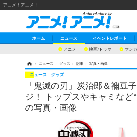
アニメ！アニメ！
ホーム
ニュース
イベントレポート
アニメ
映画/ドラマ
マン
ホーム
›
ニュース
›
グッズ
›
記事
›
写真・画像
ニュース
グッズ
「鬼滅の刃」炭治郎＆禰豆
ジ！ トップスやキャミなど“
の写真・画像