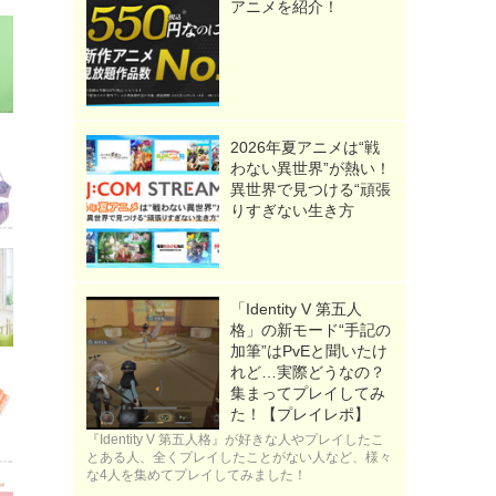
アニメを紹介！
2026年夏アニメは“戦
わない異世界”が熱い！
異世界で見つける“頑張
りすぎない生き方
「Identity V 第五人
格」の新モード“手記の
加筆”はPvEと聞いたけ
れど…実際どうなの？
集まってプレイしてみ
た！【プレイレポ】
『Identity V 第五人格』が好きな人やプレイしたこ
とある人、全くプレイしたことがない人など、様々
な4人を集めてプレイしてみました！