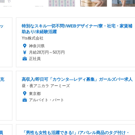
ッ
特別なスキル一切不問!/WEBデザイナー/寮・社宅・家賃補
助あり/未経験活躍
Yts株式会社
神奈川県
月給28万円～50万円
正社員
生充
高収入/即日可「カウンタ―レディ募集」ガールズバー求人
昼・夜アニカラ アーミーズ
東京都
アルバイト・パート
員
「男性も女性も活躍できる!」/アパレル商品のタグ付け・