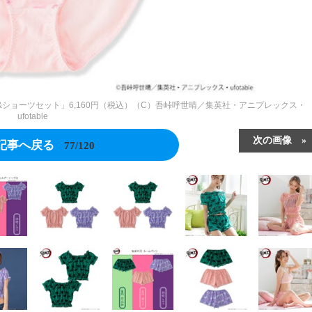
&ショーツセット」6,160円（税込）（C）吾峠呼世晴／集英社・アニプレックス・
ufotable
次の画像
記事へ戻る
77/120