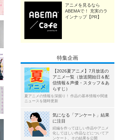
アニメを見るなら
ABEMAで！ 充実のラ
インナップ【PR】
特集企画
【2026夏アニメ】7月放送の
アニメ一覧（放送開始日＆配
信情報＆声優・スタッフ＆あ
らすじ）
夏アニメの情報を深掘り！ 作品の基本情報や関連
ニュースを随時更新
気になる「アンケート」結果
に注目
続編を作ってほしい作品やアニメ
化してほしい作品などについてア
ンケート、その結果を公開