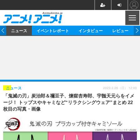
CL
ム
ニュース
イベントレポート
インタビュー
レビュー
ニュース
アニメ
映画/ドラマ
イベントレポート
マンガ
ノベル
アニメ
映画
インタビュー
音楽
声優
ライブ
舞台
スタッフ
声優
レビュー
2023.2.26（日） 12:00
ニュース
「鬼滅の刃」炭治郎＆禰豆子、煉獄杏寿郎、宇髄天元らをイメ
ゲーム
グッズ
海外イベント
ビジネス
俳優・タレント
アーティスト
アニメ
実写
動画
ージ！ トップスやキャミなど“リラクシングウェア”まとめ 22
イベント
海外
枚目の写真・画像
ビジネス
書評
イベント
アニメ
映画/ドラマ
連載・コラム
ゲーム
座談会
アニメ！アニメ！TV
ABEMA Cafe