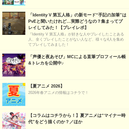
「Identity V 第五人格」の新モード“手記の加筆”は
PvEと聞いたけれど…実際どうなの？集まってプ
レイしてみた！【プレイレポ】
『Identity V 第五人格』が好きな人やプレイしたことある
人、全くプレイしたことがない人など、様々な4人を集め
てプレイしてみました！
「声優と夜あそび」MCによる直筆プロフィール帳
&トレカを公開中♪
【夏アニメ 2026】
2026年春アニメの情報はコチラで！
【コラムはコチラから！】夏アニメは“マイナー時
代”をどう描くのか？／ほか