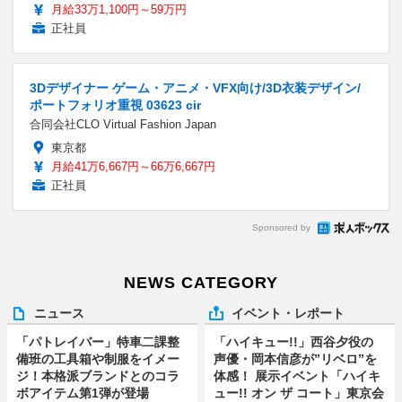
月給33万1,100円～59万円
正社員
3Dデザイナー ゲーム・アニメ・VFX向け/3D衣装デザイン/
ポートフォリオ重視 03623 cir
合同会社CLO Virtual Fashion Japan
東京都
月給41万6,667円～66万6,667円
正社員
Sponsored by
NEWS CATEGORY
ニュース
イベント・レポート
「パトレイバー」特車二課整
「ハイキュー!!」西谷夕役の
備班の工具箱や制服をイメー
声優・岡本信彦が”リベロ”を
ジ！本格派ブランドとのコラ
体感！ 展示イベント「ハイキ
ボアイテム第1弾が登場
ュー!! オン ザ コート」東京会