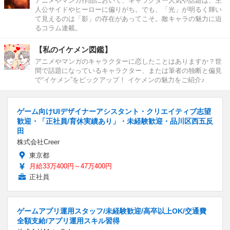
アニメやマンガ作品において、キャラクター人気や話題は、主
人公サイドやヒーローに偏りがち。でも、「光」が明るく輝い
て見えるのは「影」の存在があってこそ。敵キャラの魅力に迫
るコラム連載。
【私のイケメン図鑑】
アニメやマンガのキャラクターに恋したことはありますか？世
間で話題になっているキャラクター、または筆者の独断と偏見
で“イケメン”をピックアップ！ イケメンの魅力をご紹介♪
ゲーム向けUIデザイナーアシスタント・クリエイティブ志望
歓迎・「正社員/育休実績あり」・未経験歓迎・品川区西五反
田
株式会社Creer
東京都
月給33万400円～47万400円
正社員
ゲームアプリ運用スタッフ/未経験歓迎/高卒以上OK/交通費
全額支給/アプリ運用スキル習得