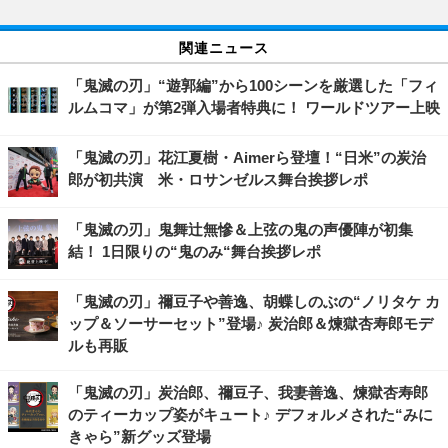
関連ニュース
「鬼滅の刃」“遊郭編”から100シーンを厳選した「フィ
ルムコマ」が第2弾入場者特典に！ ワールドツアー上映
「鬼滅の刃」花江夏樹・Aimerら登壇！“日米”の炭治
郎が初共演 米・ロサンゼルス舞台挨拶レポ
「鬼滅の刃」鬼舞辻無慘＆上弦の鬼の声優陣が初集
結！ 1日限りの“鬼のみ“舞台挨拶レポ
「鬼滅の刃」禰豆子や善逸、胡蝶しのぶの“ノリタケ カ
ップ＆ソーサーセット”登場♪ 炭治郎＆煉獄杏寿郎モデ
ルも再販
「鬼滅の刃」炭治郎、禰豆子、我妻善逸、煉獄杏寿郎
のティーカップ姿がキュート♪ デフォルメされた“みに
きゃら”新グッズ登場