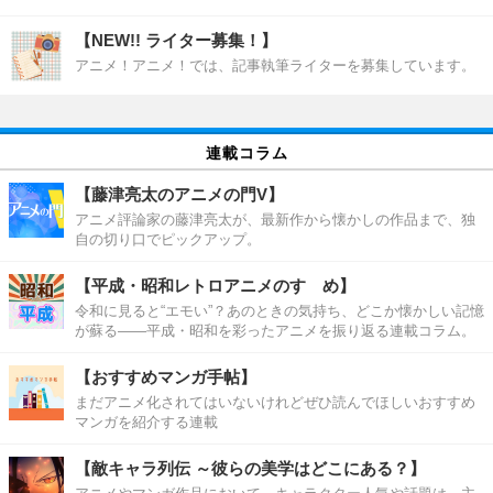
【NEW!! ライター募集！】
アニメ！アニメ！では、記事執筆ライターを募集しています。
連載コラム
【藤津亮太のアニメの門V】
アニメ評論家の藤津亮太が、最新作から懐かしの作品まで、独
自の切り口でピックアップ。
【平成・昭和レトロアニメのすゝめ】
令和に見ると“エモい”？あのときの気持ち、どこか懐かしい記憶
が蘇る――平成・昭和を彩ったアニメを振り返る連載コラム。
【おすすめマンガ手帖】
まだアニメ化されてはいないけれどぜひ読んでほしいおすすめ
マンガを紹介する連載
【敵キャラ列伝 ～彼らの美学はどこにある？】