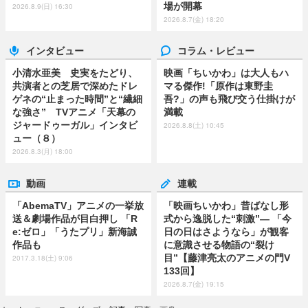
場が開幕
2026.8.9(日) 16:30
2026.8.7(金) 18:20
インタビュー
コラム・レビュー
小清水亜美 史実をたどり、
映画「ちいかわ」は大人もハ
共演者との芝居で深めたドレ
マる傑作!「原作は東野圭
ゲネの“止まった時間”と“繊細
吾?」の声も飛び交う仕掛けが
な強さ” TVアニメ「天幕の
満載
ジャードゥーガル」インタビ
2026.8.8(土) 10:45
ュー（８）
2026.8.3(月) 18:00
動画
連載
「AbemaTV」アニメの一挙放
「映画ちいかわ」昔ばなし形
送＆劇場作品が目白押し 「R
式から逸脱した“刺激”― 「今
e:ゼロ」「うたプリ」新海誠
日の日はさようなら」が観客
作品も
に意識させる物語の“裂け
目”【藤津亮太のアニメの門V
2017.3.18(土) 9:06
133回】
2026.8.7(金) 19:15