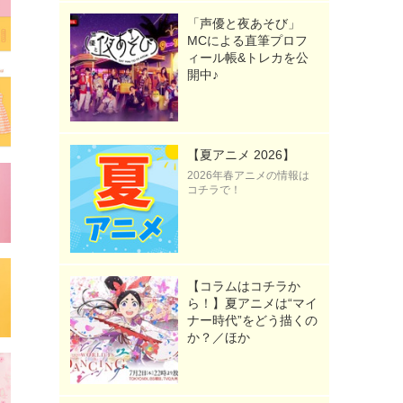
「声優と夜あそび」
MCによる直筆プロフ
ィール帳&トレカを公
開中♪
【夏アニメ 2026】
2026年春アニメの情報は
コチラで！
【コラムはコチラか
ら！】夏アニメは“マイ
ナー時代”をどう描くの
か？／ほか