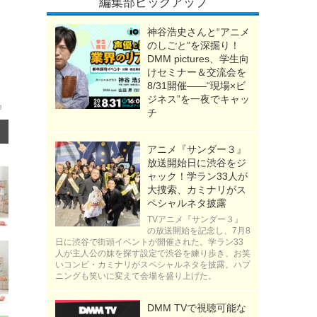
編集部ピックアップ
神谷浩史さんと“アニメ
のしごと”を深掘り！
DMM pictures、学生向
けセミナー＆交流会を
8/31開催――“現場×ビ
ジネス”を一夜でキャッ
e
チ
アニメ『サンダー３』
放送開始日に渋谷をジ
ャック！学ラン33人が
大捜索、カミナリがス
ペシャルネタ披露
TVアニメ『サンダー３』
の放送開始を記念し、7月8
日に渋谷で街頭イベントが開催された。学ラン33
人が主人公の妹を探す設定で渋谷を練り歩き、お笑
いコンビ・カミナリがスペシャルネタを披露。ハプ
ニングも笑いに変えて会場を盛り上げた。
DMM TVで視聴可能な