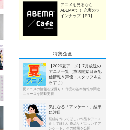
アニメを見るなら
ABEMAで！ 充実のラ
インナップ【PR】
特集企画
【2026夏アニメ】7月放送の
アニメ一覧（放送開始日＆配
信情報＆声優・スタッフ＆あ
らすじ）
夏アニメの情報を深掘り！ 作品の基本情報や関連
ニュースを随時更新
気になる「アンケート」結果
に注目
続編を作ってほしい作品やアニメ
化してほしい作品などについてア
ンケート、その結果を公開