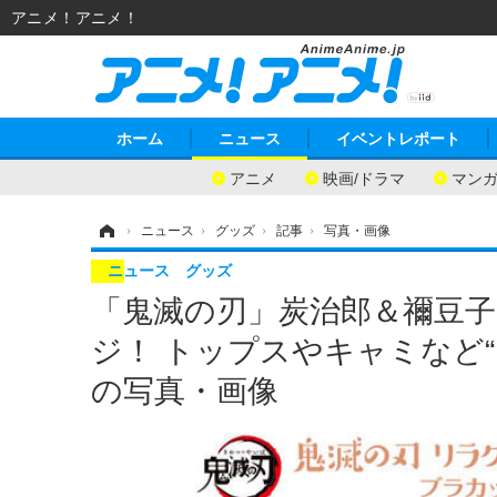
アニメ！アニメ！
ホーム
ニュース
イベントレポート
アニメ
映画/ドラマ
マン
ホーム
›
ニュース
›
グッズ
›
記事
›
写真・画像
ニュース
グッズ
「鬼滅の刃」炭治郎＆禰豆
ジ！ トップスやキャミなど“
の写真・画像