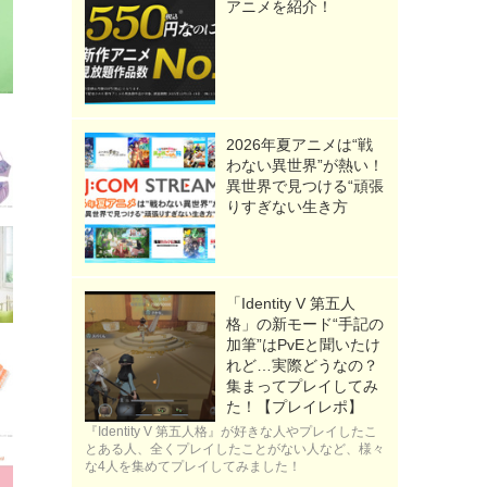
アニメを紹介！
2026年夏アニメは“戦
わない異世界”が熱い！
異世界で見つける“頑張
りすぎない生き方
「Identity V 第五人
格」の新モード“手記の
加筆”はPvEと聞いたけ
れど…実際どうなの？
集まってプレイしてみ
た！【プレイレポ】
『Identity V 第五人格』が好きな人やプレイしたこ
とある人、全くプレイしたことがない人など、様々
な4人を集めてプレイしてみました！