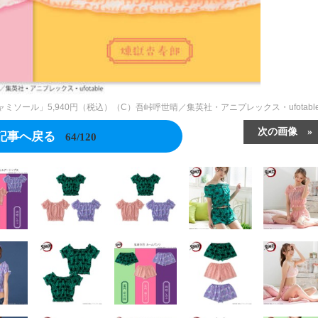
ソール」5,940円（税込）（C）吾峠呼世晴／集英社・アニプレックス・ufotabl
次の画像
記事へ戻る
64/120