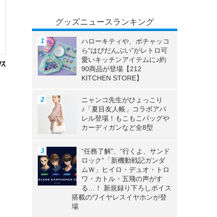
グッズニュースランキング
ハローキティや、ポチャッコ
ら“はぴだんぶい”がレトロ可
愛いキッチンアイテムに♪約
90商品が登場【212
KITCHEN STORE】
ニャンコ先生がひょっこり
♪「夏目友人帳」コラボアパ
レル登場！もこもこバッグや
カーディガンなど全8型
“任務了解”、“行くよ、サンド
ロック”「新機動戦記ガンダ
ムＷ」ヒイロ・デュオ・トロ
ワ・カトル・五飛の声がす
る…！ 新規録り下ろしボイス
搭載のワイヤレスイヤホンが登
場