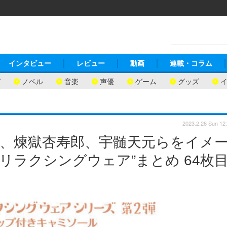
インタビュー
レビュー
動画
連載・コラム
ガ
ノベル
音楽
声優
ゲーム
グッズ
2023.2.26 Sun 12
子、煉獄杏寿郎、宇髄天元らをイメ
リラクシングウェア”まとめ 64枚