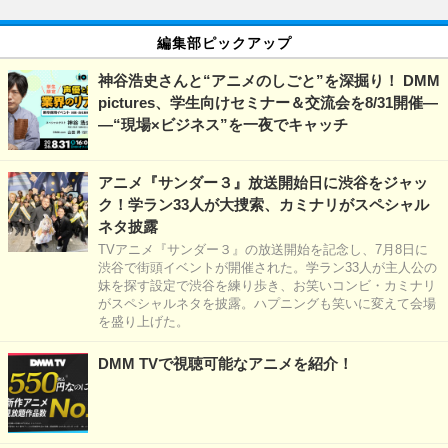
編集部ピックアップ
神谷浩史さんと“アニメのしごと”を深掘り！ DMM
pictures、学生向けセミナー＆交流会を8/31開催―
―“現場×ビジネス”を一夜でキャッチ
アニメ『サンダー３』放送開始日に渋谷をジャッ
ク！学ラン33人が大捜索、カミナリがスペシャル
ネタ披露
TVアニメ『サンダー３』の放送開始を記念し、7月8日に
渋谷で街頭イベントが開催された。学ラン33人が主人公の
妹を探す設定で渋谷を練り歩き、お笑いコンビ・カミナリ
がスペシャルネタを披露。ハプニングも笑いに変えて会場
を盛り上げた。
DMM TVで視聴可能なアニメを紹介！