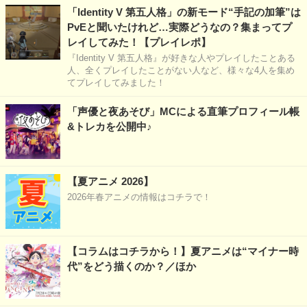
「Identity V 第五人格」の新モード“手記の加筆”は
PvEと聞いたけれど…実際どうなの？集まってプ
レイしてみた！【プレイレポ】
『Identity V 第五人格』が好きな人やプレイしたことある
人、全くプレイしたことがない人など、様々な4人を集め
てプレイしてみました！
「声優と夜あそび」MCによる直筆プロフィール帳
&トレカを公開中♪
【夏アニメ 2026】
2026年春アニメの情報はコチラで！
【コラムはコチラから！】夏アニメは“マイナー時
代”をどう描くのか？／ほか