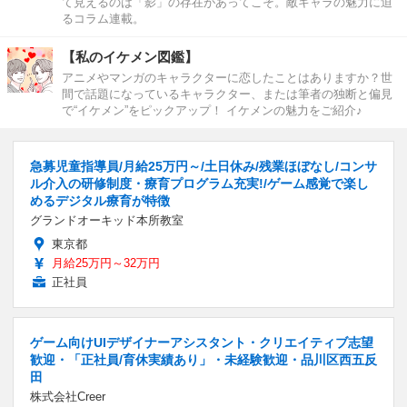
て見えるのは「影」の存在があってこそ。敵キャラの魅力に迫
るコラム連載。
【私のイケメン図鑑】
アニメやマンガのキャラクターに恋したことはありますか？世
間で話題になっているキャラクター、または筆者の独断と偏見
で“イケメン”をピックアップ！ イケメンの魅力をご紹介♪
急募児童指導員/月給25万円～/土日休み/残業ほぼなし/コンサ
ル介入の研修制度・療育プログラム充実!/ゲーム感覚で楽し
めるデジタル療育が特徴
グランドオーキッド本所教室
東京都
月給25万円～32万円
正社員
ゲーム向けUIデザイナーアシスタント・クリエイティブ志望
歓迎・「正社員/育休実績あり」・未経験歓迎・品川区西五反
田
株式会社Creer