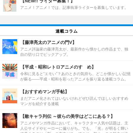
【NEW!! ライター募集！】
アニメ！アニメ！では、記事執筆ライターを募集しています。
連載コラム
【藤津亮太のアニメの門V】
アニメ評論家の藤津亮太が、最新作から懐かしの作品まで、独
自の切り口でピックアップ。
【平成・昭和レトロアニメのすゝめ】
令和に見ると“エモい”？あのときの気持ち、どこか懐かしい記憶
が蘇る――平成・昭和を彩ったアニメを振り返る連載コラム。
【おすすめマンガ手帖】
まだアニメ化されてはいないけれどぜひ読んでほしいおすすめ
マンガを紹介する連載
【敵キャラ列伝 ～彼らの美学はどこにある？】
アニメやマンガ作品において、キャラクター人気や話題は、主
人公サイドやヒーローに偏りがち。でも、「光」が明るく輝い