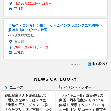
月給26万2,100円～32万円
正社員
「新卒・自分らしく働く」ゲームインフラエンジニア/髪型・
服装自由/U・Iターン歓迎
ベンタス株式会社
東京都
月給25万6,400円～32万円
正社員
Sponsored by
NEWS CATEGORY
ニュース
イベント・レポート
谷山紀章さんお誕生日記念！
「ハイキュー!!」西谷夕役の
一番好きなキャラは？ 3位
声優・岡本信彦が”リベロ”を
「進撃の巨人」ジャン、2位
体感！ 展示イベント「ハイキ
「うたプリ」四ノ宮那月、1位
ュー!! オン ザ コート」東京会