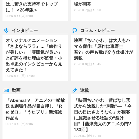
は…驚きの支持率でトップ
場が開幕
に！ ＜26年版＞
2026.8.7(金) 18:20
2026.8.11(火) 0:00
インタビュー
コラム・レビュー
オリジナルアニメーション
映画「ちいかわ」は大人もハ
『さよならララ』…「絵作り
マる傑作!「原作は東野圭
が美しい」「雰囲気が良い」
吾?」の声も飛び交う仕掛けが
と好評を得た理由が監督・小
満載
出卓史のインタビューから見
2026.8.8(土) 10:45
えてきた！
2026.8.10(月) 17:00
動画
連載
「AbemaTV」アニメの一挙放
「映画ちいかわ」昔ばなし形
送＆劇場作品が目白押し 「R
式から逸脱した“刺激”― 「今
e:ゼロ」「うたプリ」新海誠
日の日はさようなら」が観客
作品も
に意識させる物語の“裂け
目”【藤津亮太のアニメの門V
2017.3.18(土) 9:06
133回】
2026.8.7(金) 19:15