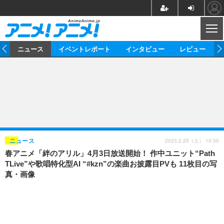
CL
ム
ニュース
イベントレポート
インタビュー
レビュー
ニュース
アニメ
映画/ドラマ
イベントレポート
マンガ
ノベル
アニメ
映画
インタビュー
音楽
声優
ライブ
舞台
スタッフ
声優
レビュー
2023.2.25（土） 10:30
ニュース
春アニメ「絆のアリル」4月3日放送開始！ 作中ユニット“Path
ゲーム
グッズ
海外イベント
ビジネス
俳優・タレント
アーティスト
アニメ
実写
動画
TLive”や歌唱特化型AI “#kzn”の楽曲お披露目PVも 11枚目の写
イベント
海外
真・画像
ビジネス
書評
イベント
アニメ
映画/ドラマ
連載・コラム
ゲーム
座談会
アニメ！アニメ！TV
ABEMA Cafe