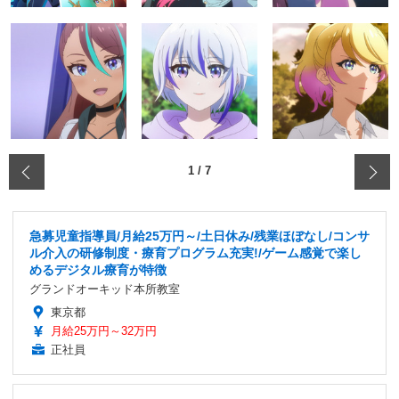
‹
1
/
7
急募児童指導員/月給25万円～/土日休み/残業ほぼなし/コンサ
ル介入の研修制度・療育プログラム充実!/ゲーム感覚で楽し
めるデジタル療育が特徴
グランドオーキッド本所教室
東京都
月給25万円～32万円
正社員