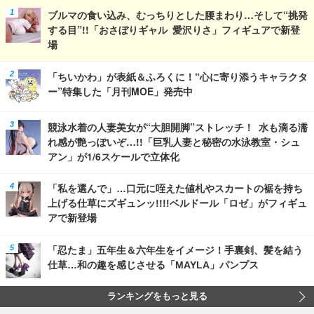
ブルマの食い込み、むっちりとした腰まわり…そして“挑発
する目”!!「おさぼりギャル 愛沢りさ」フィギュアで新登
場
「ちいかわ」が表紙＆ふろくに！“心に寄り添うキャラクタ
ー”特集した「月刊MOE」発売中
競泳水着の人妻美女が“大胆開脚”ストレッチ！ 水も滴る濡
れ感が艶っぽいぞ…!!「巨乳人妻と秘密の水泳教室・シュ
アン」が1/6スケールで立体化
「私を選んで」…口元に咥えた値札やスカートの裾を持ち
上げる仕草にズギュンッ!!!!ベルドール「ロゼ」がフィギュ
アで新登場
「忍たま」五年生＆六年生をイメージ！手裏剣、髪を結う
仕草…和の趣を感じさせる「MAYLA」パンプス
ランキングをもっと見る