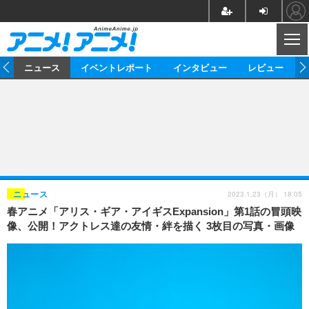
CL
ム
ニュース
イベントレポート
インタビュー
レビュー
ニュース
アニメ
映画/ドラマ
イベントレポート
マンガ
ノベル
アニメ
映画
インタビュー
音楽
声優
ライブ
舞台
スタッフ
声優
レビュー
2023.1.23（月） 18:05
ニュース
春アニメ「アリス・ギア・アイギスExpansion」第1話の冒頭映
ゲーム
グッズ
海外イベント
ビジネス
俳優・タレント
アーティスト
アニメ
実写
動画
像、公開！アクトレス達の友情・絆を描く 3枚目の写真・画像
イベント
海外
ビジネス
書評
イベント
アニメ
映画/ドラマ
連載・コラム
ゲーム
座談会
アニメ！アニメ！TV
ABEMA Cafe