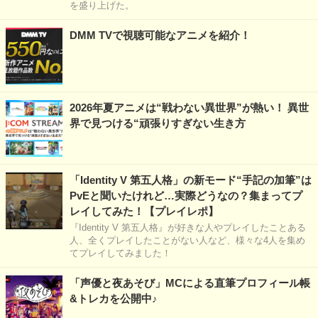
を盛り上げた。
DMM TVで視聴可能なアニメを紹介！
2026年夏アニメは“戦わない異世界”が熱い！ 異世
界で見つける“頑張りすぎない生き方
「Identity V 第五人格」の新モード“手記の加筆”は
PvEと聞いたけれど…実際どうなの？集まってプ
レイしてみた！【プレイレポ】
『Identity V 第五人格』が好きな人やプレイしたことある
人、全くプレイしたことがない人など、様々な4人を集め
てプレイしてみました！
「声優と夜あそび」MCによる直筆プロフィール帳
&トレカを公開中♪