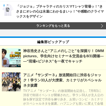
「ジョジョ」ブチャラティのカリスマTシャツ登場ッ！“き
さまにオレの心は永遠にわかるまいッ！”や感動のクライマ
ックスをデザイン
ランキングをもっと見る
編集部ピックアップ
神谷浩史さんと“アニメのしごと”を深掘り！ DMM
pictures、学生向けセミナー＆交流会を8/31開催―
―“現場×ビジネス”を一夜でキャッチ
アニメ『サンダー３』放送開始日に渋谷をジャッ
ク！学ラン33人が大捜索、カミナリがスペシャル
ネタ披露
TVアニメ『サンダー３』の放送開始を記念し、7月8日に
渋谷で街頭イベントが開催された。学ラン33人が主人公の
妹を探す設定で渋谷を練り歩き、お笑いコンビ・カミナリ
がスペシャルネタを披露。ハプニングも笑いに変えて会場