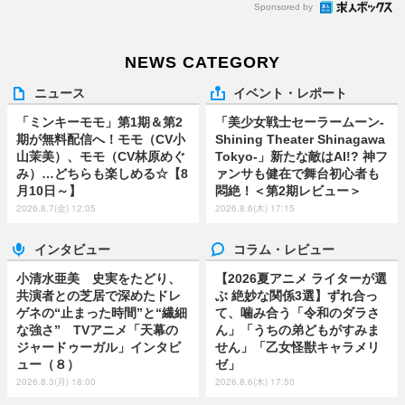
Sponsored by
NEWS CATEGORY
ニュース
イベント・レポート
「ミンキーモモ」第1期＆第2
「美少女戦士セーラームーン-
期が無料配信へ！モモ（CV小
Shining Theater Shinagawa
山茉美）、モモ（CV林原めぐ
Tokyo-」新たな敵はAI!? 神フ
み）…どちらも楽しめる☆【8
ァンサも健在で舞台初心者も
月10日～】
悶絶！＜第2期レビュー＞
2026.8.7(金) 12:05
2026.8.6(木) 17:15
インタビュー
コラム・レビュー
小清水亜美 史実をたどり、
【2026夏アニメ ライターが選
共演者との芝居で深めたドレ
ぶ 絶妙な関係3選】ずれ合っ
ゲネの“止まった時間”と“繊細
て、噛み合う「令和のダラさ
な強さ” TVアニメ「天幕の
ん」「うちの弟どもがすみま
ジャードゥーガル」インタビ
せん」「乙女怪獣キャラメリ
ュー（８）
ゼ」
2026.8.3(月) 18:00
2026.8.6(木) 17:50