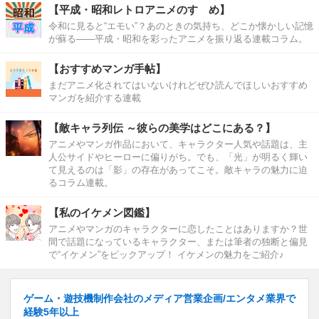
【平成・昭和レトロアニメのすゝめ】
令和に見ると“エモい”？あのときの気持ち、どこか懐かしい記憶
が蘇る――平成・昭和を彩ったアニメを振り返る連載コラム。
【おすすめマンガ手帖】
まだアニメ化されてはいないけれどぜひ読んでほしいおすすめ
マンガを紹介する連載
【敵キャラ列伝 ～彼らの美学はどこにある？】
アニメやマンガ作品において、キャラクター人気や話題は、主
人公サイドやヒーローに偏りがち。でも、「光」が明るく輝い
て見えるのは「影」の存在があってこそ。敵キャラの魅力に迫
るコラム連載。
【私のイケメン図鑑】
アニメやマンガのキャラクターに恋したことはありますか？世
間で話題になっているキャラクター、または筆者の独断と偏見
で“イケメン”をピックアップ！ イケメンの魅力をご紹介♪
ゲーム・遊技機制作会社のメディア営業企画/エンタメ業界で
経験5年以上