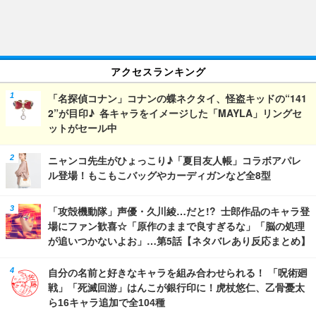
アクセスランキング
「名探偵コナン」コナンの蝶ネクタイ、怪盗キッドの“141
2”が目印♪ 各キャラをイメージした「MAYLA」リングセ
ットがセール中
ニャンコ先生がひょっこり♪「夏目友人帳」コラボアパレ
ル登場！もこもこバッグやカーディガンなど全8型
「攻殻機動隊」声優・久川綾…だと!? 士郎作品のキャラ登
場にファン歓喜☆「原作のままで良すぎるな」「脳の処理
が追いつかないよお」…第5話【ネタバレあり反応まとめ】
自分の名前と好きなキャラを組み合わせられる！ 「呪術廻
戦」「死滅回游」はんこが銀行印に！虎杖悠仁、乙骨憂太
ら16キャラ追加で全104種