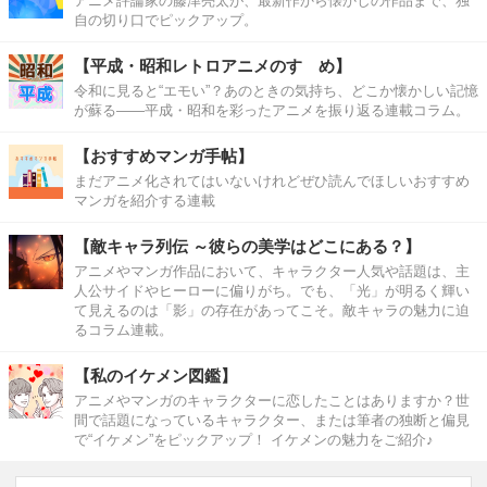
アニメ評論家の藤津亮太が、最新作から懐かしの作品まで、独
自の切り口でピックアップ。
【平成・昭和レトロアニメのすゝめ】
令和に見ると“エモい”？あのときの気持ち、どこか懐かしい記憶
が蘇る――平成・昭和を彩ったアニメを振り返る連載コラム。
【おすすめマンガ手帖】
まだアニメ化されてはいないけれどぜひ読んでほしいおすすめ
マンガを紹介する連載
【敵キャラ列伝 ～彼らの美学はどこにある？】
アニメやマンガ作品において、キャラクター人気や話題は、主
人公サイドやヒーローに偏りがち。でも、「光」が明るく輝い
て見えるのは「影」の存在があってこそ。敵キャラの魅力に迫
るコラム連載。
【私のイケメン図鑑】
アニメやマンガのキャラクターに恋したことはありますか？世
間で話題になっているキャラクター、または筆者の独断と偏見
で“イケメン”をピックアップ！ イケメンの魅力をご紹介♪