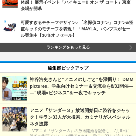
体感！ 展示イベント「ハイキュー!! オン ザ コート」東京
会場が開幕
可愛すぎるモチーフデザイン♪ 「名探偵コナン」コナン&怪
盗キッドのモチーフを表現！ 「MAYLA」パンプスがセー
ル実施中【30％オフセール】
ランキングをもっと見る
編集部ピックアップ
神谷浩史さんと“アニメのしごと”を深掘り！ DMM
pictures、学生向けセミナー＆交流会を8/31開催―
―“現場×ビジネス”を一夜でキャッチ
アニメ『サンダー３』放送開始日に渋谷をジャッ
ク！学ラン33人が大捜索、カミナリがスペシャル
ネタ披露
TVアニメ『サンダー３』の放送開始を記念し、7月8日に