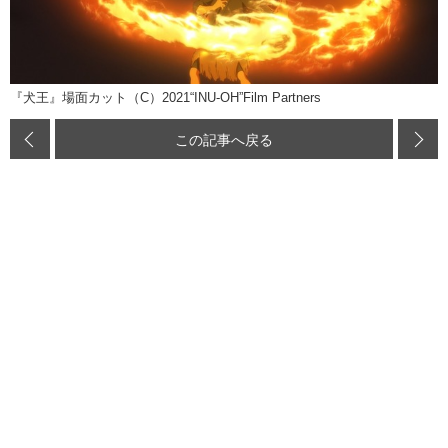
『犬王』場面カット（C）2021“INU-OH”Film Partners
この記事へ戻る