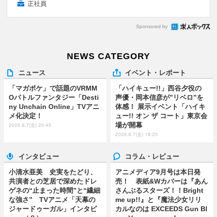
正社員
Sponsored by
NEWS CATEGORY
ニュース
イベント・レポート
「マガポケ」で話題のVRMM
「ハイキュー!!」西谷夕役の
Oバトルファンタジー「Desti
声優・岡本信彦が”リベロ”を
ny Unchain Online」TVアニ
体感！ 展示イベント「ハイキ
メ化決定！
ュー!! オン ザ コート」東京会
場が開幕
2026.8.7(金) 20:45
2026.8.7(金) 18:20
インタビュー
コラム・レビュー
小清水亜美 史実をたどり、
アニメディア9月号は本日発
共演者との芝居で深めたドレ
売！ 表紙&Wカバーは『あん
ゲネの“止まった時間”と“繊細
さんぶるスターズ！！Bright
な強さ” TVアニメ「天幕の
me up!!』と『魔法少女リリ
ジャードゥーガル」インタビ
カルなのは EXCEEDS Gun Bl