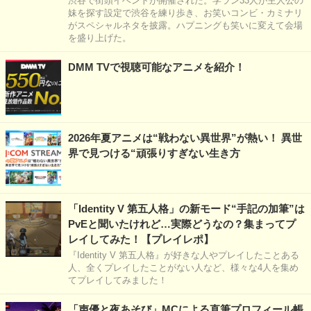
渋谷で街頭イベントが開催された。学ラン33人が主人公の
妹を探す設定で渋谷を練り歩き、お笑いコンビ・カミナリ
がスペシャルネタを披露。ハプニングも笑いに変えて会場
を盛り上げた。
DMM TVで視聴可能なアニメを紹介！
2026年夏アニメは“戦わない異世界”が熱い！ 異世
界で見つける“頑張りすぎない生き方
「Identity V 第五人格」の新モード“手記の加筆”は
PvEと聞いたけれど…実際どうなの？集まってプ
レイしてみた！【プレイレポ】
『Identity V 第五人格』が好きな人やプレイしたことある
人、全くプレイしたことがない人など、様々な4人を集め
てプレイしてみました！
「声優と夜あそび」MCによる直筆プロフィール帳