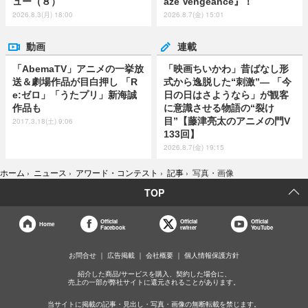
ュー（８）
aze Vengeance』！
2026.8.3(月) 18:00
2026.8.7(金) 15:01
動画
連載
「AbemaTV」アニメの一挙放
「映画ちいかわ」昔ばなし形
送＆劇場作品が目白押し 「R
式から逸脱した“刺激”― 「今
e:ゼロ」「うたプリ」新海誠
日の日はさようなら」が観客
作品も
に意識させる物語の“裂け
目”【藤津亮太のアニメの門V
2017.3.18(土) 9:06
133回】
2026.8.7(金) 19:15
ホーム
›
ニュース
›
アワード・コンテスト
›
記事
›
写真・画像
TOP
Official
Official
Official
Home
Facebook
twitter
YouTube
お問合せ
広告掲載
会社概要
個人情報保護方針
紹介した商品/サービスを購入、契約した場合に、
売上の一部が弊社サイトに還元されることがあります。
当サイトに掲載の記事・見出し・写真・画像の無断転載を禁じます。