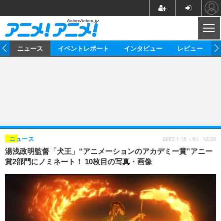
CL
ム
ニュース
イベントレポート
インタビュー
レビュー
ニュース
アニメ
映画/ドラマ
イベントレポート
マンガ
ノベル
アニメ
映画
インタビュー
音楽
声優
ライブ
舞台
スタッフ
声優
レビュー
2023.1.18（水） 12:33
ニュース
湯浅政明監督「犬王」“アニメーションのアカデミー賞”アニー
ゲーム
グッズ
海外イベント
ビジネス
俳優・タレント
アーティスト
アニメ
実写
動画
賞2部門にノミネート！ 10枚目の写真・画像
イベント
海外
ビジネス
書評
イベント
アニメ
映画/ドラマ
連載・コラム
ゲーム
座談会
アニメ！アニメ！TV
ABEMA Cafe