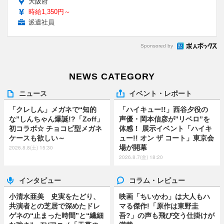
大阪府
時給1,350円～
派遣社員
Sponsored by
NEWS CATEGORY
ニュース
イベント・レポート
「クレしん」メガネで“知的
「ハイキュー!!」西谷夕役の
な”しんちゃん爆誕!?「Zoff」
声優・岡本信彦が”リベロ”を
初コラボ☆ チョコビ型メガネ
体感！ 展示イベント「ハイキ
ケースも欲しい～
ュー!! オン ザ コート」東京会
場が開幕
2026.8.8(土) 15:30
2026.8.7(金) 18:20
インタビュー
コラム・レビュー
小清水亜美 史実をたどり、
映画「ちいかわ」は大人もハ
共演者との芝居で深めたドレ
マる傑作!「原作は東野圭
ゲネの“止まった時間”と“繊細
吾?」の声も飛び交う仕掛けが