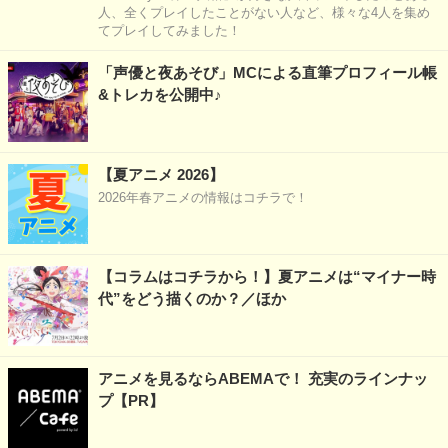
人、全くプレイしたことがない人など、様々な4人を集め
てプレイしてみました！
「声優と夜あそび」MCによる直筆プロフィール帳
&トレカを公開中♪
【夏アニメ 2026】
2026年春アニメの情報はコチラで！
【コラムはコチラから！】夏アニメは“マイナー時
代”をどう描くのか？／ほか
アニメを見るならABEMAで！ 充実のラインナッ
プ【PR】