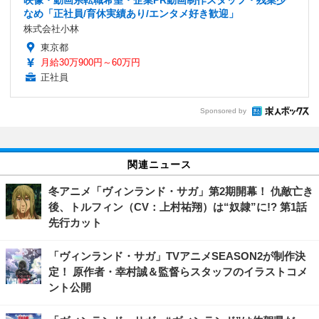
なめ「正社員/育休実績あり/エンタメ好き歓迎」
株式会社小林
東京都
月給30万900円～60万円
正社員
Sponsored by
関連ニュース
冬アニメ「ヴィンランド・サガ」第2期開幕！ 仇敵亡き
後、トルフィン（CV：上村祐翔）は“奴隷”に!? 第1話
先行カット
「ヴィンランド・サガ」TVアニメSEASON2が制作決
定！ 原作者・幸村誠＆監督らスタッフのイラストコメ
ント公開