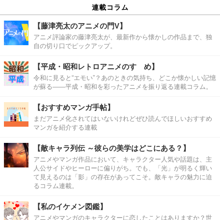
連載コラム
【藤津亮太のアニメの門V】
アニメ評論家の藤津亮太が、最新作から懐かしの作品まで、独
自の切り口でピックアップ。
【平成・昭和レトロアニメのすゝめ】
令和に見ると“エモい”？あのときの気持ち、どこか懐かしい記憶
が蘇る――平成・昭和を彩ったアニメを振り返る連載コラム。
【おすすめマンガ手帖】
まだアニメ化されてはいないけれどぜひ読んでほしいおすすめ
マンガを紹介する連載
【敵キャラ列伝 ～彼らの美学はどこにある？】
アニメやマンガ作品において、キャラクター人気や話題は、主
人公サイドやヒーローに偏りがち。でも、「光」が明るく輝い
て見えるのは「影」の存在があってこそ。敵キャラの魅力に迫
るコラム連載。
【私のイケメン図鑑】
アニメやマンガのキャラクターに恋したことはありますか？世