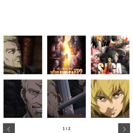
‹
1
/
2