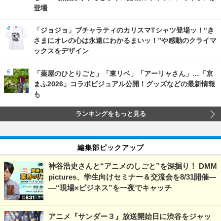
登場
「ジョジョ」ブチャラティのカリスマTシャツ登場ッ！“き
さまにオレの心は永遠にわかるまいッ！”や感動のクライマ
ックスをデザイン
「薬屋のひとりごと」「東リベ」「アーリャさん」…「京
まふ2026」コラボビジュアル公開！グッズなどの最新情報
も
ランキングをもっと見る
編集部ピックアップ
神谷浩史さんと“アニメのしごと”を深掘り！ DMM
pictures、学生向けセミナー＆交流会を8/31開催―
―“現場×ビジネス”を一夜でキャッチ
アニメ『サンダー３』放送開始日に渋谷をジャッ