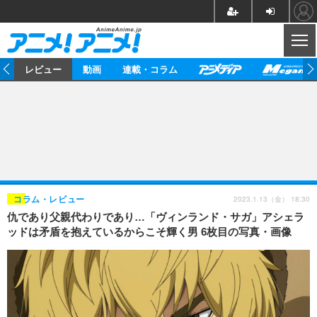
CL
ー
レビュー
動画
連載・コラム
ニュース
アニメ
映画/ドラマ
イベントレポート
マンガ
ノベル
アニメ
映画
インタビュー
音楽
声優
ライブ
舞台
スタッフ
声優
レビュー
2023.1.13（金） 18:30
コラム・レビュー
仇であり父親代わりであり…「ヴィンランド・サガ」アシェラ
ゲーム
グッズ
海外イベント
ビジネス
俳優・タレント
アーティスト
アニメ
実写
動画
ッドは矛盾を抱えているからこそ輝く男 6枚目の写真・画像
イベント
海外
ビジネス
書評
イベント
アニメ
映画/ドラマ
連載・コラム
ゲーム
座談会
アニメ！アニメ！TV
ABEMA Cafe