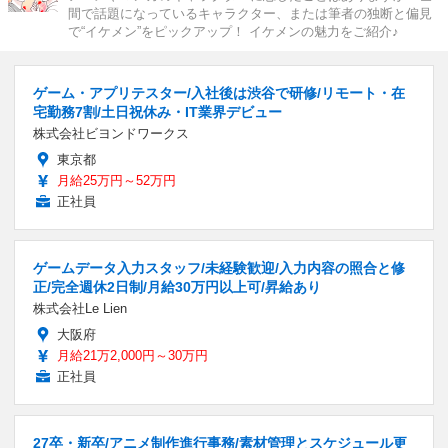
間で話題になっているキャラクター、または筆者の独断と偏見
で“イケメン”をピックアップ！ イケメンの魅力をご紹介♪
ゲーム・アプリテスター/入社後は渋谷で研修/リモート・在
宅勤務7割/土日祝休み・IT業界デビュー
株式会社ビヨンドワークス
東京都
月給25万円～52万円
正社員
ゲームデータ入力スタッフ/未経験歓迎/入力内容の照合と修
正/完全週休2日制/月給30万円以上可/昇給あり
株式会社Le Lien
大阪府
月給21万2,000円～30万円
正社員
27卒・新卒/アニメ制作進行事務/素材管理とスケジュール更