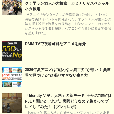
ク！学ラン33人が大捜索、カミナリがスペシャル
ネタ披露
TVアニメ『サンダー３』の放送開始を記念し、7月8日に
渋谷で街頭イベントが開催された。学ラン33人が主人公の
妹を探す設定で渋谷を練り歩き、お笑いコンビ・カミナリ
がスペシャルネタを披露。ハプニングも笑いに変えて会場
を盛り上げた。
DMM TVで視聴可能なアニメを紹介！
2026年夏アニメは“戦わない異世界”が熱い！ 異世
界で見つける“頑張りすぎない生き方
「Identity V 第五人格」の新モード“手記の加筆”は
PvEと聞いたけれど…実際どうなの？集まってプ
レイしてみた！【プレイレポ】
『Identity V 第五人格』が好きな人やプレイしたことある