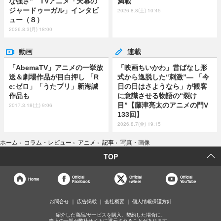
な強さ” TVアニメ「天幕の
満載
ジャードゥーガル」インタビ
2026.8.8(土) 10:45
ュー（８）
2026.8.3(月) 18:00
動画
連載
「AbemaTV」アニメの一挙放
「映画ちいかわ」昔ばなし形
送＆劇場作品が目白押し 「R
式から逸脱した“刺激”― 「今
e:ゼロ」「うたプリ」新海誠
日の日はさようなら」が観客
作品も
に意識させる物語の“裂け
目”【藤津亮太のアニメの門V
2017.3.18(土) 9:06
133回】
2026.8.7(金) 19:15
ホーム
›
コラム・レビュー
›
アニメ
›
記事
›
写真・画像
TOP
Official
Official
Official
Home
Facebook
twitter
YouTube
お問合せ
広告掲載
会社概要
個人情報保護方針
紹介した商品/サービスを購入、契約した場合に、
売上の一部が弊社サイトに還元されることがあります。