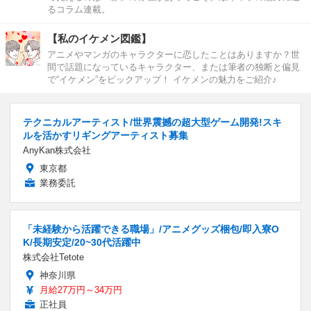
るコラム連載。
【私のイケメン図鑑】
アニメやマンガのキャラクターに恋したことはありますか？世
間で話題になっているキャラクター、または筆者の独断と偏見
で“イケメン”をピックアップ！ イケメンの魅力をご紹介♪
テクニカルアーティスト/世界震撼の超大型ゲーム開発!スキ
ルを活かすリギングアーティスト募集
AnyKan株式会社
東京都
業務委託
「未経験から活躍できる職場」/アニメグッズ梱包/即入寮O
K/長期安定/20~30代活躍中
株式会社Tetote
神奈川県
月給27万円～34万円
正社員