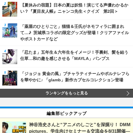
【夏休みの宿題】日本の夏は妖怪！演じてる声優わかるか
い？『夏目友人帳』ニャンコ先生＜クイズ 第2回＞
「薬屋のひとりごと」猫猫＆壬氏がネモフィラに囲まれ
て…♪ 茨城県コラボの限定グッズが登場！クリアファイル
やポストカードなど
「忍たま」五年生＆六年生をイメージ！手裏剣、髪を結う
仕草…和の趣を感じさせる「MAYLA」パンプス
「ジョジョ 黄金の風」ブチャラティチームやポルナレフら
を華やかに♪ 「glamb」新作カプセルコレクション登場
ランキングをもっと見る
編集部ピックアップ
神谷浩史さんと“アニメのしごと”を深掘り！ DMM
pictures、学生向けセミナー＆交流会を8/31開催―