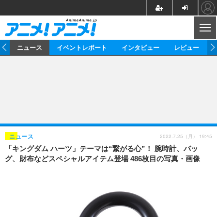
CL
ム
ニュース
イベントレポート
インタビュー
レビュー
ニュース
アニメ
映画/ドラマ
イベントレポート
マンガ
ノベル
アニメ
映画
インタビュー
音楽
声優
ライブ
舞台
スタッフ
声優
レビュー
2022.7.25（月） 19:45
ニュース
「キングダム ハーツ」テーマは“繋がる心”！ 腕時計、バッ
ゲーム
グッズ
海外イベント
ビジネス
俳優・タレント
アーティスト
アニメ
実写
動画
グ、財布などスペシャルアイテム登場 486枚目の写真・画像
イベント
海外
ビジネス
書評
イベント
アニメ
映画/ドラマ
連載・コラム
ゲーム
座談会
アニメ！アニメ！TV
ABEMA Cafe