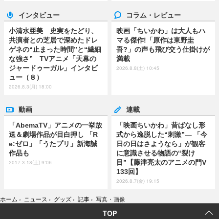
インタビュー
コラム・レビュー
小清水亜美 史実をたどり、
映画「ちいかわ」は大人もハ
共演者との芝居で深めたドレ
マる傑作!「原作は東野圭
ゲネの“止まった時間”と“繊細
吾?」の声も飛び交う仕掛けが
な強さ” TVアニメ「天幕の
満載
ジャードゥーガル」インタビ
2026.8.8(土) 10:45
ュー（８）
2026.8.3(月) 18:00
動画
連載
「AbemaTV」アニメの一挙放
「映画ちいかわ」昔ばなし形
送＆劇場作品が目白押し 「R
式から逸脱した“刺激”― 「今
e:ゼロ」「うたプリ」新海誠
日の日はさようなら」が観客
作品も
に意識させる物語の“裂け
目”【藤津亮太のアニメの門V
2017.3.18(土) 9:06
133回】
2026.8.7(金) 19:15
ホーム
›
ニュース
›
グッズ
›
記事
›
写真・画像
TOP