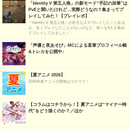
「Identity V 第五人格」の新モード“手記の加筆”は
PvEと聞いたけれど…実際どうなの？集まってプ
レイしてみた！【プレイレポ】
『Identity V 第五人格』が好きな人やプレイしたことある
人、全くプレイしたことがない人など、様々な4人を集め
てプレイしてみました！
「声優と夜あそび」MCによる直筆プロフィール帳
&トレカを公開中♪
【夏アニメ 2026】
2026年春アニメの情報はコチラで！
【コラムはコチラから！】夏アニメは“マイナー時
代”をどう描くのか？／ほか