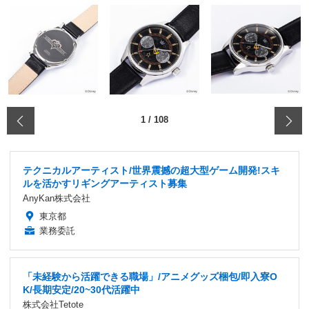
‹
1
/
108
テクニカルアーティスト/世界震撼の超大型ゲーム開発!スキ
ルを活かすリギングアーティスト募集
AnyKan株式会社
東京都
業務委託
「未経験から活躍できる職場」/アニメグッズ梱包/即入寮O
K/長期安定/20~30代活躍中
株式会社Tetote