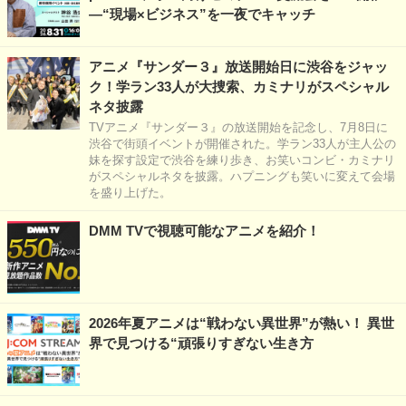
―“現場×ビジネス”を一夜でキャッチ
アニメ『サンダー３』放送開始日に渋谷をジャッ
ク！学ラン33人が大捜索、カミナリがスペシャル
ネタ披露
TVアニメ『サンダー３』の放送開始を記念し、7月8日に
渋谷で街頭イベントが開催された。学ラン33人が主人公の
妹を探す設定で渋谷を練り歩き、お笑いコンビ・カミナリ
がスペシャルネタを披露。ハプニングも笑いに変えて会場
を盛り上げた。
DMM TVで視聴可能なアニメを紹介！
2026年夏アニメは“戦わない異世界”が熱い！ 異世
界で見つける“頑張りすぎない生き方