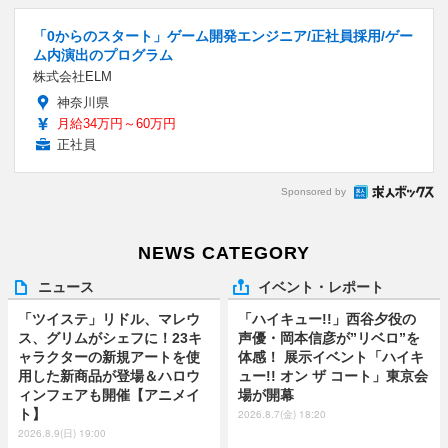
「0からのスタート」ゲーム開発エンジニア/正社員採用/ゲー
ム内演出のプログラム
株式会社ELM
神奈川県
月給34万円～60万円
正社員
Sponsored by
NEWS CATEGORY
ニュース
イベント・レポート
「ツイステ」リドル、マレウ
「ハイキュー!!」西谷夕役の
ス、グリムがシェフに！23キ
声優・岡本信彦が”リベロ”を
ャラクターの新規アートを使
体感！ 展示イベント「ハイキ
用した新商品が登場＆ハロウ
ュー!! オン ザ コート」東京会
ィンフェアも開催【アニメイ
場が開幕
ト】
2026.8.7(金) 18:20
2026.8.9(日) 19:00