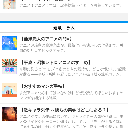
アニメ！アニメ！では、記事執筆ライターを募集しています。
連載コラム
【藤津亮太のアニメの門V】
アニメ評論家の藤津亮太が、最新作から懐かしの作品まで、独
自の切り口でピックアップ。
【平成・昭和レトロアニメのすゝめ】
令和に見ると“エモい”？あのときの気持ち、どこか懐かしい記憶
が蘇る――平成・昭和を彩ったアニメを振り返る連載コラム。
【おすすめマンガ手帖】
まだアニメ化されてはいないけれどぜひ読んでほしいおすすめ
マンガを紹介する連載
【敵キャラ列伝 ～彼らの美学はどこにある？】
アニメやマンガ作品において、キャラクター人気や話題は、主
人公サイドやヒーローに偏りがち。でも、「光」が明るく輝い
て見えるのは「影」の存在があってこそ。敵キャラの魅力に迫