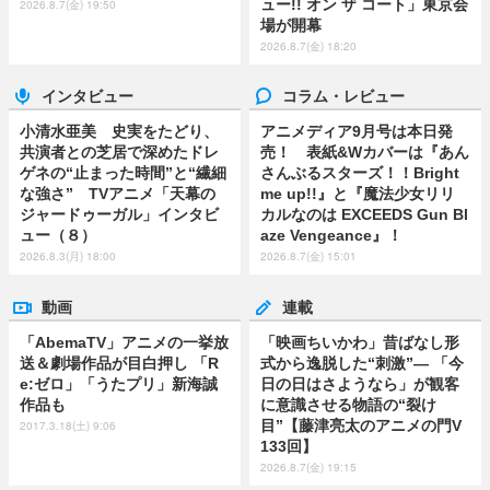
ュー!! オン ザ コート」東京会
2026.8.7(金) 19:50
場が開幕
2026.8.7(金) 18:20
インタビュー
コラム・レビュー
小清水亜美 史実をたどり、
アニメディア9月号は本日発
共演者との芝居で深めたドレ
売！ 表紙&Wカバーは『あん
ゲネの“止まった時間”と“繊細
さんぶるスターズ！！Bright
な強さ” TVアニメ「天幕の
me up!!』と『魔法少女リリ
ジャードゥーガル」インタビ
カルなのは EXCEEDS Gun Bl
ュー（８）
aze Vengeance』！
2026.8.3(月) 18:00
2026.8.7(金) 15:01
動画
連載
「AbemaTV」アニメの一挙放
「映画ちいかわ」昔ばなし形
送＆劇場作品が目白押し 「R
式から逸脱した“刺激”― 「今
e:ゼロ」「うたプリ」新海誠
日の日はさようなら」が観客
作品も
に意識させる物語の“裂け
目”【藤津亮太のアニメの門V
2017.3.18(土) 9:06
133回】
2026.8.7(金) 19:15