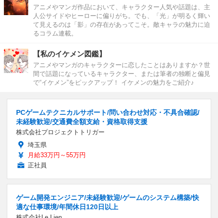
アニメやマンガ作品において、キャラクター人気や話題は、主
人公サイドやヒーローに偏りがち。でも、「光」が明るく輝い
て見えるのは「影」の存在があってこそ。敵キャラの魅力に迫
るコラム連載。
【私のイケメン図鑑】
アニメやマンガのキャラクターに恋したことはありますか？世
間で話題になっているキャラクター、または筆者の独断と偏見
で“イケメン”をピックアップ！ イケメンの魅力をご紹介♪
PCゲームテクニカルサポート/問い合わせ対応・不具合確認/
未経験歓迎/交通費全額支給・資格取得支援
株式会社プロジェクトトリガー
埼玉県
月給33万円～55万円
正社員
ゲーム開発エンジニア/未経験歓迎/ゲームのシステム構築/快
適な仕事環境/年間休日120日以上
株式会社Le Lien