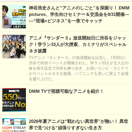
神谷浩史さんと“アニメのしごと”を深掘り！ DMM
pictures、学生向けセミナー＆交流会を8/31開催―
―“現場×ビジネス”を一夜でキャッチ
アニメ『サンダー３』放送開始日に渋谷をジャッ
ク！学ラン33人が大捜索、カミナリがスペシャル
ネタ披露
TVアニメ『サンダー３』の放送開始を記念し、7月8日に
渋谷で街頭イベントが開催された。学ラン33人が主人公の
妹を探す設定で渋谷を練り歩き、お笑いコンビ・カミナリ
がスペシャルネタを披露。ハプニングも笑いに変えて会場
を盛り上げた。
DMM TVで視聴可能なアニメを紹介！
2026年夏アニメは“戦わない異世界”が熱い！ 異世
界で見つける“頑張りすぎない生き方