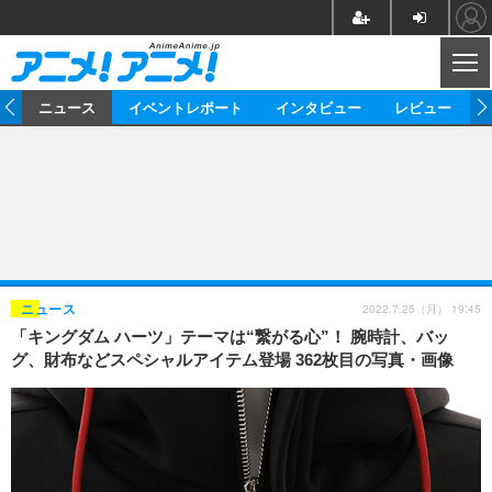
CL
ム
ニュース
イベントレポート
インタビュー
レビュー
ニュース
アニメ
映画/ドラマ
イベントレポート
マンガ
ノベル
アニメ
映画
インタビュー
音楽
声優
ライブ
舞台
スタッフ
声優
レビュー
2022.7.25（月） 19:45
ニュース
「キングダム ハーツ」テーマは“繋がる心”！ 腕時計、バッ
ゲーム
グッズ
海外イベント
ビジネス
俳優・タレント
アーティスト
アニメ
実写
動画
グ、財布などスペシャルアイテム登場 362枚目の写真・画像
イベント
海外
ビジネス
書評
イベント
アニメ
映画/ドラマ
連載・コラム
ゲーム
座談会
アニメ！アニメ！TV
ABEMA Cafe