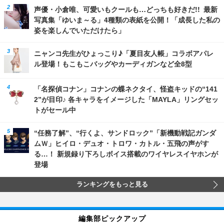
声優・小倉唯、可愛いもクールも…どっちも好きだ!! 最新
写真集「ゆいま～る」4種類の表紙を公開！「成長した私の
姿を楽しんでいただけたら」
ニャンコ先生がひょっこり♪「夏目友人帳」コラボアパレ
ル登場！もこもこバッグやカーディガンなど全8型
「名探偵コナン」コナンの蝶ネクタイ、怪盗キッドの“141
2”が目印♪ 各キャラをイメージした「MAYLA」リングセッ
トがセール中
“任務了解”、“行くよ、サンドロック”「新機動戦記ガンダ
ムＷ」ヒイロ・デュオ・トロワ・カトル・五飛の声がす
る…！ 新規録り下ろしボイス搭載のワイヤレスイヤホンが
登場
ランキングをもっと見る
編集部ピックアップ