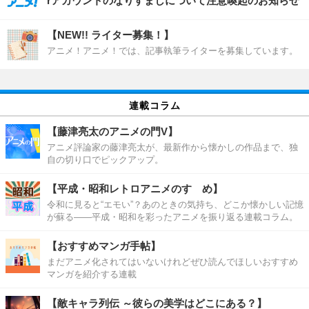
rアカウントのなりすましについて注意喚起のお知らせ
【NEW!! ライター募集！】
アニメ！アニメ！では、記事執筆ライターを募集しています。
連載コラム
【藤津亮太のアニメの門V】
アニメ評論家の藤津亮太が、最新作から懐かしの作品まで、独
自の切り口でピックアップ。
【平成・昭和レトロアニメのすゝめ】
令和に見ると“エモい”？あのときの気持ち、どこか懐かしい記憶
が蘇る――平成・昭和を彩ったアニメを振り返る連載コラム。
【おすすめマンガ手帖】
まだアニメ化されてはいないけれどぜひ読んでほしいおすすめ
マンガを紹介する連載
【敵キャラ列伝 ～彼らの美学はどこにある？】