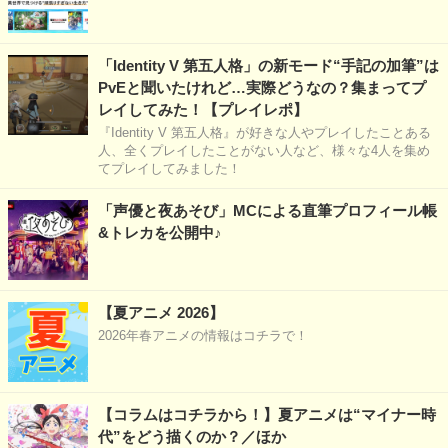
「Identity V 第五人格」の新モード“手記の加筆”は
PvEと聞いたけれど…実際どうなの？集まってプ
レイしてみた！【プレイレポ】
『Identity V 第五人格』が好きな人やプレイしたことある
人、全くプレイしたことがない人など、様々な4人を集め
てプレイしてみました！
「声優と夜あそび」MCによる直筆プロフィール帳
&トレカを公開中♪
【夏アニメ 2026】
2026年春アニメの情報はコチラで！
【コラムはコチラから！】夏アニメは“マイナー時
代”をどう描くのか？／ほか