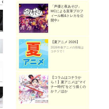
「声優と夜あそび」
MCによる直筆プロフ
ィール帳&トレカを公
開中♪
【夏アニメ 2026】
2026年春アニメの情報は
コチラで！
【コラムはコチラか
ら！】夏アニメは“マイ
ナー時代”をどう描くの
か？／ほか