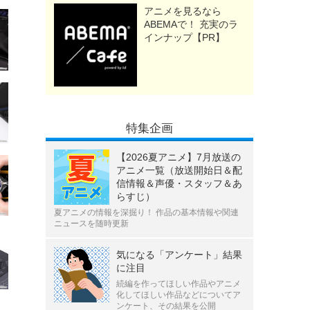
アニメを見るなら
ABEMAで！ 充実のラ
インナップ【PR】
特集企画
【2026夏アニメ】7月放送の
アニメ一覧（放送開始日＆配
信情報＆声優・スタッフ＆あ
らすじ）
夏アニメの情報を深掘り！ 作品の基本情報や関連
ニュースを随時更新
気になる「アンケート」結果
に注目
続編を作ってほしい作品やアニメ
化してほしい作品などについてア
ンケート、その結果を公開