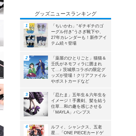
グッズニュースランキング
「ちいかわ」“ギチギチのゴ
ーグル付き”うさぎ靴下や、
27年カレンダーも！新作アイ
テム続々登場
「薬屋のひとりごと」猫猫＆
壬氏がネモフィラに囲まれ
て…♪ 茨城県コラボの限定グ
ッズが登場！クリアファイル
やポストカードなど
「忍たま」五年生＆六年生を
イメージ！手裏剣、髪を結う
仕草…和の趣を感じさせる
「MAYLA」パンプス
ルフィ、シャンクス、五老
星…「ONE PIECEカードゲ