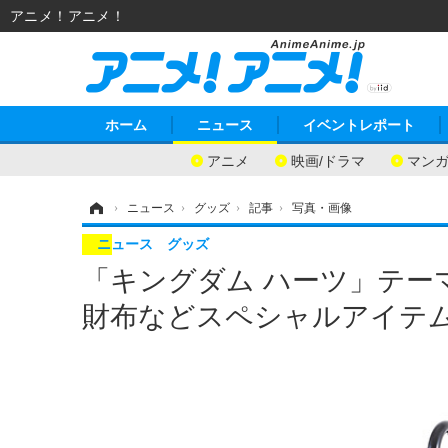
アニメ！アニメ！
ホーム
ニュース
イベントレポート
アニメ
映画/ドラマ
マン
ホーム
›
ニュース
›
グッズ
›
記事
›
写真・画像
ニュース
グッズ
「キングダム ハーツ」テーマ
財布などスペシャルアイテム