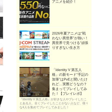
アニメを紹介！
2026年夏アニメは“戦
わない異世界”が熱い！
異世界で見つける“頑張
りすぎない生き方
「Identity V 第五人
格」の新モード“手記の
加筆”はPvEと聞いたけ
れど…実際どうなの？
集まってプレイしてみ
た！【プレイレポ】
『Identity V 第五人格』が好きな人やプレイしたこ
とある人、全くプレイしたことがない人など、様々
な4人を集めてプレイしてみました！