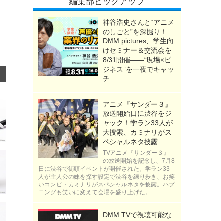
編集部ピックアップ
神谷浩史さんと“アニメ
のしごと”を深掘り！
DMM pictures、学生向
けセミナー＆交流会を
8/31開催――“現場×ビ
ジネス”を一夜でキャッ
チ
アニメ『サンダー３』
放送開始日に渋谷をジ
ャック！学ラン33人が
大捜索、カミナリがス
ペシャルネタ披露
TVアニメ『サンダー３』
の放送開始を記念し、7月8
日に渋谷で街頭イベントが開催された。学ラン33
人が主人公の妹を探す設定で渋谷を練り歩き、お笑
いコンビ・カミナリがスペシャルネタを披露。ハプ
ニングも笑いに変えて会場を盛り上げた。
DMM TVで視聴可能な