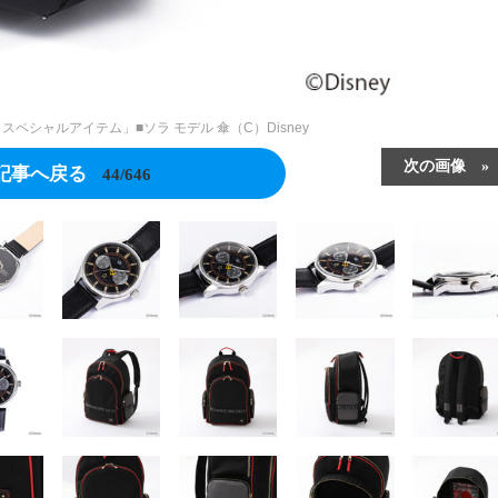
スペシャルアイテム」■ソラ モデル 傘（C）Disney
次の画像
記事へ戻る
44/646