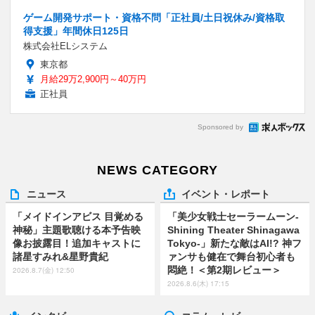
ゲーム開発サポート・資格不問「正社員/土日祝休み/資格取
得支援」年間休日125日
株式会社ELシステム
東京都
月給29万2,900円～40万円
正社員
Sponsored by
NEWS CATEGORY
ニュース
イベント・レポート
「メイドインアビス 目覚める
「美少女戦士セーラームーン-
神秘」主題歌聴ける本予告映
Shining Theater Shinagawa
像お披露目！追加キャストに
Tokyo-」新たな敵はAI!? 神フ
諸星すみれ&星野貴紀
ァンサも健在で舞台初心者も
悶絶！＜第2期レビュー＞
2026.8.7(金) 12:50
2026.8.6(木) 17:15