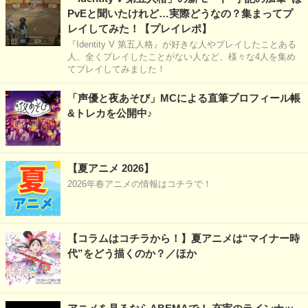
PvEと聞いたけれど…実際どうなの？集まってプ
レイしてみた！【プレイレポ】
『Identity V 第五人格』が好きな人やプレイしたことある
人、全くプレイしたことがない人など、様々な4人を集め
てプレイしてみました！
「声優と夜あそび」MCによる直筆プロフィール帳
&トレカを公開中♪
【夏アニメ 2026】
2026年春アニメの情報はコチラで！
【コラムはコチラから！】夏アニメは“マイナー時
代”をどう描くのか？／ほか