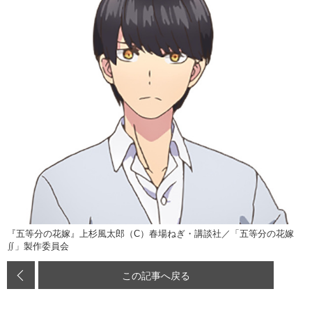
『五等分の花嫁』上杉風太郎（C）春場ねぎ・講談社／「五等分の花嫁
∬」製作委員会
この記事へ戻る