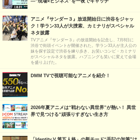
―“現場×ビジネス”を一夜でキャッチ
アニメ『サンダー３』放送開始日に渋谷をジャッ
ク！学ラン33人が大捜索、カミナリがスペシャル
ネタ披露
TVアニメ『サンダー３』の放送開始を記念し、7月8日に
渋谷で街頭イベントが開催された。学ラン33人が主人公の
妹を探す設定で渋谷を練り歩き、お笑いコンビ・カミナリ
がスペシャルネタを披露。ハプニングも笑いに変えて会場
を盛り上げた。
DMM TVで視聴可能なアニメを紹介！
2026年夏アニメは“戦わない異世界”が熱い！ 異世
界で見つける“頑張りすぎない生き方
「Identity V 第五人格」の新モード“手記の加筆”は