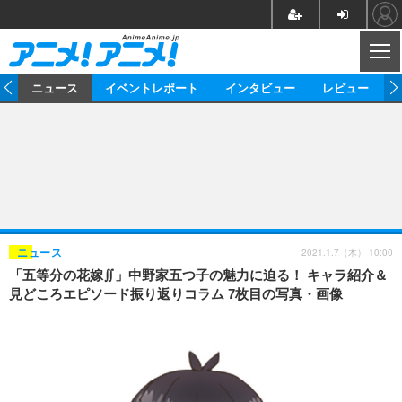
CL
ム
ニュース
イベントレポート
インタビュー
レビュー
ニュース
アニメ
映画/ドラマ
イベントレポート
マンガ
ノベル
アニメ
映画
インタビュー
音楽
声優
ライブ
舞台
スタッフ
声優
レビュー
2021.1.7（木） 10:00
ニュース
「五等分の花嫁∬」中野家五つ子の魅力に迫る！ キャラ紹介＆
ゲーム
グッズ
海外イベント
ビジネス
俳優・タレント
アーティスト
アニメ
実写
動画
見どころエピソード振り返りコラム 7枚目の写真・画像
イベント
海外
ビジネス
書評
イベント
アニメ
映画/ドラマ
連載・コラム
ゲーム
座談会
アニメ！アニメ！TV
ABEMA Cafe