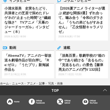
インタビュー
コラム・レビュー
小清水亜美 史実をたどり、
【2026夏アニメ ライターが選
共演者との芝居で深めたドレ
ぶ 絶妙な関係3選】ずれ合っ
ゲネの“止まった時間”と“繊細
て、噛み合う「令和のダラさ
な強さ” TVアニメ「天幕の
ん」「うちの弟どもがすみま
ジャードゥーガル」インタビ
せん」「乙女怪獣キャラメリ
ュー（８）
ゼ」
2026.8.3(月) 18:00
2026.8.6(木) 17:50
動画
連載
「AbemaTV」アニメの一挙放
「淡島百景」歌劇学校の“箱の
送＆劇場作品が目白押し 「R
中”であり続ける「去るもの」
e:ゼロ」「うたプリ」新海誠
「見送るもの」の景色【藤津
作品も
亮太のアニメの門V 132回】
2017.3.18(土) 9:06
2026.7.12(日) 12:20
ホーム
›
ニュース
›
アニメ
›
記事
›
写真・画像
TOP
Official
Official
Official
Home
Facebook
twitter
YouTube