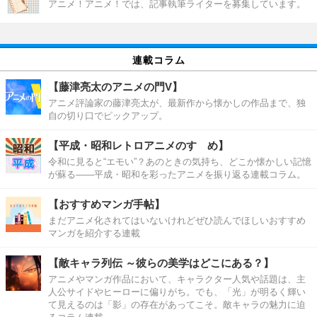
アニメ！アニメ！では、記事執筆ライターを募集しています。
連載コラム
【藤津亮太のアニメの門V】
アニメ評論家の藤津亮太が、最新作から懐かしの作品まで、独
自の切り口でピックアップ。
【平成・昭和レトロアニメのすゝめ】
令和に見ると“エモい”？あのときの気持ち、どこか懐かしい記憶
が蘇る――平成・昭和を彩ったアニメを振り返る連載コラム。
【おすすめマンガ手帖】
まだアニメ化されてはいないけれどぜひ読んでほしいおすすめ
マンガを紹介する連載
【敵キャラ列伝 ～彼らの美学はどこにある？】
アニメやマンガ作品において、キャラクター人気や話題は、主
人公サイドやヒーローに偏りがち。でも、「光」が明るく輝い
て見えるのは「影」の存在があってこそ。敵キャラの魅力に迫