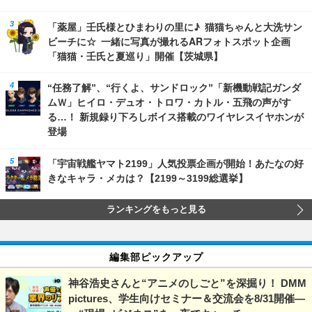
「薬屋」壬氏様とひまわりの里に♪ 猫猫ちゃんと大洗サン
ビーチに☆ 一緒に写真が撮れるARフォトスポット企画
「猫猫・壬氏と夏巡り」開催【茨城県】
“任務了解”、“行くよ、サンドロック”「新機動戦記ガンダ
ムＷ」ヒイロ・デュオ・トロワ・カトル・五飛の声がす
る…！ 新規録り下ろしボイス搭載のワイヤレスイヤホンが
登場
「宇宙戦艦ヤマト2199」人気投票企画が開始！あたなの好
きなキャラ・メカは？【2199～3199総選挙】
ランキングをもっと見る
編集部ピックアップ
神谷浩史さんと“アニメのしごと”を深掘り！ DMM
pictures、学生向けセミナー＆交流会を8/31開催―