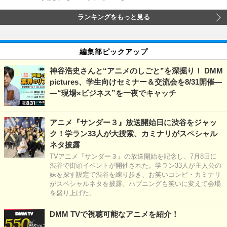
ランキングをもっと見る
編集部ピックアップ
神谷浩史さんと“アニメのしごと”を深掘り！ DMM
pictures、学生向けセミナー＆交流会を8/31開催―
―“現場×ビジネス”を一夜でキャッチ
アニメ『サンダー３』放送開始日に渋谷をジャッ
ク！学ラン33人が大捜索、カミナリがスペシャル
ネタ披露
TVアニメ『サンダー３』の放送開始を記念し、7月8日に
渋谷で街頭イベントが開催された。学ラン33人が主人公の
妹を探す設定で渋谷を練り歩き、お笑いコンビ・カミナリ
がスペシャルネタを披露。ハプニングも笑いに変えて会場
を盛り上げた。
DMM TVで視聴可能なアニメを紹介！