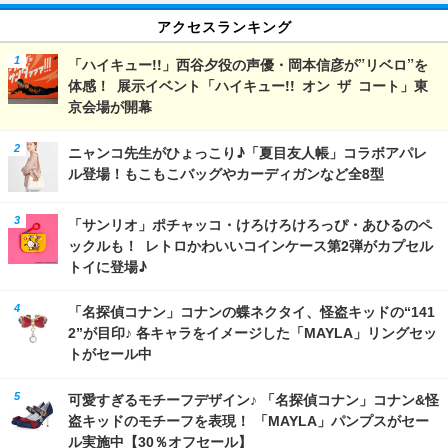
アクセスランキング
「ハイキュー!!」西谷夕役の声優・岡本信彦が”リベロ”を
体感！ 展示イベント「ハイキュー!! オン ザ コート」東
京会場が開幕
ニャンコ先生がひょっこり♪「夏目友人帳」コラボアパレ
ル登場！もこもこバッグやカーディガンなど全8型
「サンリオ」ポチャッコ・けろけろけろっぴ・あひるのペ
ックルも！ レトロかわいいコインケース第2弾がカプセル
トイに登場♪
「名探偵コナン」コナンの蝶ネクタイ、怪盗キッドの“141
2”が目印♪ 各キャラをイメージした「MAYLA」リングセッ
トがセール中
可愛すぎるモチーフデザイン♪ 「名探偵コナン」コナン&怪
盗キッドのモチーフを表現！ 「MAYLA」パンプスがセー
ル実施中【30％オフセール】