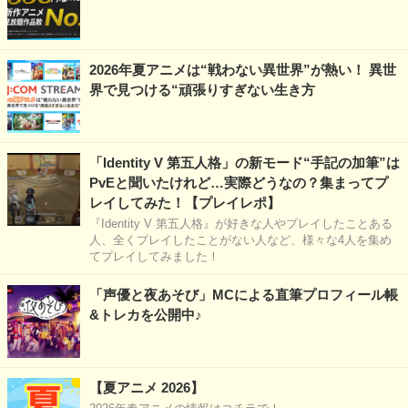
2026年夏アニメは“戦わない異世界”が熱い！ 異世
界で見つける“頑張りすぎない生き方
「Identity V 第五人格」の新モード“手記の加筆”は
PvEと聞いたけれど…実際どうなの？集まってプ
レイしてみた！【プレイレポ】
『Identity V 第五人格』が好きな人やプレイしたことある
人、全くプレイしたことがない人など、様々な4人を集め
てプレイしてみました！
「声優と夜あそび」MCによる直筆プロフィール帳
&トレカを公開中♪
【夏アニメ 2026】