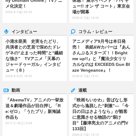
ny Unchain Online」TVアニ
体感！ 展示イベント「ハイキ
メ化決定！
ュー!! オン ザ コート」東京会
場が開幕
2026.8.7(金) 20:45
2026.8.7(金) 18:20
インタビュー
コラム・レビュー
小清水亜美 史実をたどり、
アニメディア9月号は本日発
共演者との芝居で深めたドレ
売！ 表紙&Wカバーは『あん
ゲネの“止まった時間”と“繊細
さんぶるスターズ！！Bright
な強さ” TVアニメ「天幕の
me up!!』と『魔法少女リリ
ジャードゥーガル」インタビ
カルなのは EXCEEDS Gun Bl
ュー（８）
aze Vengeance』！
2026.8.3(月) 18:00
2026.8.7(金) 15:01
動画
連載
「AbemaTV」アニメの一挙放
「映画ちいかわ」昔ばなし形
送＆劇場作品が目白押し 「R
式から逸脱した“刺激”― 「今
e:ゼロ」「うたプリ」新海誠
日の日はさようなら」が観客
作品も
に意識させる物語の“裂け
目”【藤津亮太のアニメの門V
2017.3.18(土) 9:06
133回】
2026.8.7(金) 19:15