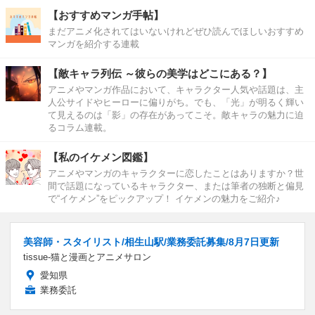
【おすすめマンガ手帖】
まだアニメ化されてはいないけれどぜひ読んでほしいおすすめ
マンガを紹介する連載
【敵キャラ列伝 ～彼らの美学はどこにある？】
アニメやマンガ作品において、キャラクター人気や話題は、主
人公サイドやヒーローに偏りがち。でも、「光」が明るく輝い
て見えるのは「影」の存在があってこそ。敵キャラの魅力に迫
るコラム連載。
【私のイケメン図鑑】
アニメやマンガのキャラクターに恋したことはありますか？世
間で話題になっているキャラクター、または筆者の独断と偏見
で“イケメン”をピックアップ！ イケメンの魅力をご紹介♪
美容師・スタイリスト/相生山駅/業務委託募集/8月7日更新
tissue-猫と漫画とアニメサロン
愛知県
業務委託