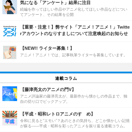
気になる「アンケート」結果に注目
続編を作ってほしい作品やアニメ化してほしい作品などについ
てアンケート、その結果を公開
【重要・注意！】弊サイト「アニメ！アニメ！」Twitte
rアカウントのなりすましについて注意喚起のお知らせ
【NEW!! ライター募集！】
アニメ！アニメ！では、記事執筆ライターを募集しています。
連載コラム
【藤津亮太のアニメの門V】
アニメ評論家の藤津亮太が、最新作から懐かしの作品まで、独
自の切り口でピックアップ。
【平成・昭和レトロアニメのすゝめ】
令和に見ると“エモい”？あのときの気持ち、どこか懐かしい記憶
が蘇る――平成・昭和を彩ったアニメを振り返る連載コラム。