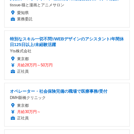
tissue-猫と漫画とアニメサロン
愛知県
業務委託
特別なスキル一切不問!/WEBデザインのアシスタント/年間休
日125日以上/未経験活躍
Yts株式会社
東京都
月給28万円～50万円
正社員
オペレーター・社会保険完備の職場で医療事務/受付
DMH新橋クリニック
東京都
月給30万円～
正社員