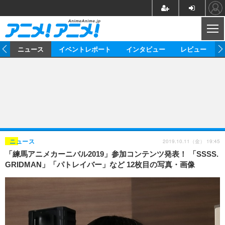
CL
ム
ニュース
イベントレポート
インタビュー
レビュー
ニュース
アニメ
映画/ドラマ
イベントレポート
マンガ
ノベル
アニメ
映画
インタビュー
音楽
声優
ライブ
舞台
スタッフ
声優
レビュー
2019.10.11（金） 19:45
ニュース
「練馬アニメカーニバル2019」参加コンテンツ発表！ 「SSSS.
ゲーム
グッズ
海外イベント
ビジネス
俳優・タレント
アーティスト
アニメ
実写
動画
GRIDMAN」「パトレイバー」など 12枚目の写真・画像
イベント
海外
ビジネス
書評
イベント
アニメ
映画/ドラマ
連載・コラム
ゲーム
座談会
アニメ！アニメ！TV
ABEMA Cafe