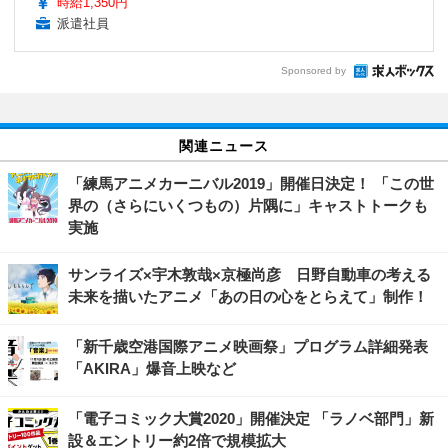
時給1,350円
派遣社員
Sponsored by
関連ニュース
「練馬アニメカーニバル2019」開催日決定！ 「この世
界の（さらにいくつもの）片隅に」キャストトークも
実施
サンライズ×宇木敦哉×京極尚彦 日野自動車の考える
未来を描いたアニメ「あの日の心をとらえて」制作！
「新千歳空港国際アニメ映画祭」プログラム詳細発表
「AKIRA」爆音上映など
「電子コミック大賞2020」開催決定 「ラノベ部門」新
設＆エントリー約2倍で規模拡大