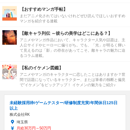
【おすすめマンガ手帖】
まだアニメ化されてはいないけれどぜひ読んでほしいおすすめ
マンガを紹介する連載
【敵キャラ列伝 ～彼らの美学はどこにある？】
アニメやマンガ作品において、キャラクター人気や話題は、主
人公サイドやヒーローに偏りがち。でも、「光」が明るく輝い
て見えるのは「影」の存在があってこそ。敵キャラの魅力に迫
るコラム連載。
【私のイケメン図鑑】
アニメやマンガのキャラクターに恋したことはありますか？世
間で話題になっているキャラクター、または筆者の独断と偏見
で“イケメン”をピックアップ！ イケメンの魅力をご紹介♪
未経験採用枠/ゲームテスター/研修制度充実/年間休日125日
以上
株式会社RK
埼玉県
月給30万円～50万円