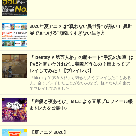
2026年夏アニメは“戦わない異世界”が熱い！ 異世
界で見つける“頑張りすぎない生き方
「Identity V 第五人格」の新モード“手記の加筆”は
PvEと聞いたけれど…実際どうなの？集まってプ
レイしてみた！【プレイレポ】
『Identity V 第五人格』が好きな人やプレイしたことある
人、全くプレイしたことがない人など、様々な4人を集め
てプレイしてみました！
「声優と夜あそび」MCによる直筆プロフィール帳
&トレカを公開中♪
【夏アニメ 2026】