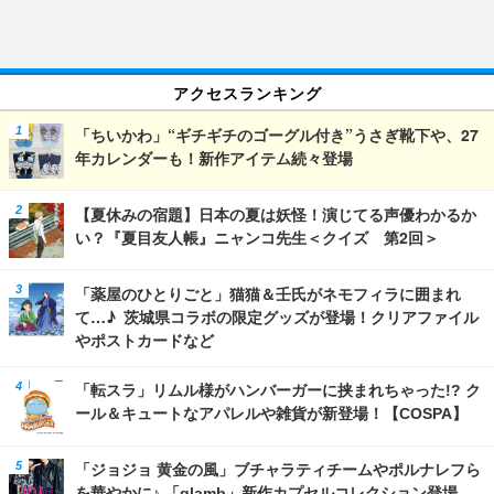
アクセスランキング
「ちいかわ」“ギチギチのゴーグル付き”うさぎ靴下や、27
年カレンダーも！新作アイテム続々登場
【夏休みの宿題】日本の夏は妖怪！演じてる声優わかるか
い？『夏目友人帳』ニャンコ先生＜クイズ 第2回＞
「薬屋のひとりごと」猫猫＆壬氏がネモフィラに囲まれ
て…♪ 茨城県コラボの限定グッズが登場！クリアファイル
やポストカードなど
「転スラ」リムル様がハンバーガーに挟まれちゃった!? ク
ール＆キュートなアパレルや雑貨が新登場！【COSPA】
「ジョジョ 黄金の風」ブチャラティチームやポルナレフら
を華やかに♪ 「glamb」新作カプセルコレクション登場