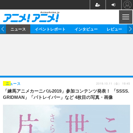
CL
ム
ニュース
イベントレポート
インタビュー
レビュー
ニュース
アニメ
映画/ドラマ
イベントレポート
マンガ
ノベル
アニメ
映画
インタビュー
音楽
声優
ライブ
舞台
スタッフ
声優
レビュー
2019.10.11（金） 19:45
ニュース
「練馬アニメカーニバル2019」参加コンテンツ発表！ 「SSSS.
ゲーム
グッズ
海外イベント
ビジネス
俳優・タレント
アーティスト
アニメ
実写
動画
GRIDMAN」「パトレイバー」など 4枚目の写真・画像
イベント
海外
ビジネス
書評
イベント
アニメ
映画/ドラマ
連載・コラム
ゲーム
座談会
アニメ！アニメ！TV
ABEMA Cafe