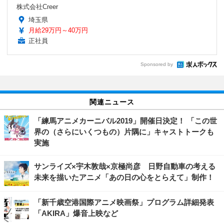
株式会社Creer
埼玉県
月給29万円～40万円
正社員
Sponsored by
関連ニュース
「練馬アニメカーニバル2019」開催日決定！ 「この世
界の（さらにいくつもの）片隅に」キャストトークも
実施
サンライズ×宇木敦哉×京極尚彦 日野自動車の考える
未来を描いたアニメ「あの日の心をとらえて」制作！
「新千歳空港国際アニメ映画祭」プログラム詳細発表
「AKIRA」爆音上映など