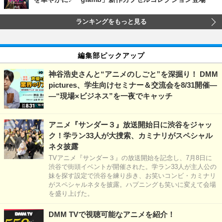
ランキングをもっと見る
編集部ピックアップ
神谷浩史さんと“アニメのしごと”を深掘り！ DMM
pictures、学生向けセミナー＆交流会を8/31開催―
―“現場×ビジネス”を一夜でキャッチ
アニメ『サンダー３』放送開始日に渋谷をジャッ
ク！学ラン33人が大捜索、カミナリがスペシャル
ネタ披露
TVアニメ『サンダー３』の放送開始を記念し、7月8日に
渋谷で街頭イベントが開催された。学ラン33人が主人公の
妹を探す設定で渋谷を練り歩き、お笑いコンビ・カミナリ
がスペシャルネタを披露。ハプニングも笑いに変えて会場
を盛り上げた。
DMM TVで視聴可能なアニメを紹介！