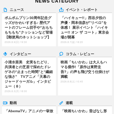
NEWS CATEGORY
ニュース
イベント・レポート
ポムポムプリン30周年記念グ
「ハイキュー!!」西谷夕役の
ッズがかわいすぎる♪ 歴代ア
声優・岡本信彦が”リベロ”を
ートのフレーム切手や“おもち
体感！ 展示イベント「ハイキ
もちもち”クッションなど登場
ュー!! オン ザ コート」東京会
【郵便局のネットショップ】
場が開幕
2026.8.9(日) 19:30
2026.8.7(金) 18:20
インタビュー
コラム・レビュー
小清水亜美 史実をたどり、
映画「ちいかわ」は大人もハ
共演者との芝居で深めたドレ
マる傑作!「原作は東野圭
ゲネの“止まった時間”と“繊細
吾?」の声も飛び交う仕掛けが
な強さ” TVアニメ「天幕の
満載
ジャードゥーガル」インタビ
2026.8.8(土) 10:45
ュー（８）
2026.8.3(月) 18:00
動画
連載
「AbemaTV」アニメの一挙放
「映画ちいかわ」昔ばなし形