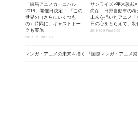
「練馬アニメカーニバル
サンライズ×宇木敦哉×
2019」開催日決定！ 「この
尚彦 日野自動車の考
世界の（さらにいくつも
未来を描いたアニメ「
の）片隅に」キャストトー
日の心をとらえて」制
クも実施
2019.10.9 Wed 5:00
2019.9.5 Thu 13:00
マンガ・アニメの未来を描く 「国際マンガ・アニメ祭 Re