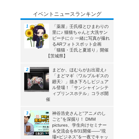
イベントニュースランキング
「薬屋」壬氏様とひまわりの
里に♪ 猫猫ちゃんと大洗サン
ビーチに☆ 一緒に写真が撮れ
るARフォトスポット企画
「猫猫・壬氏と夏巡り」開催
【茨城県】
まどか、ほむらがお出迎え♪
「まどマギ〈ワルプルギスの
廻天〉」描き下ろしビジュア
ル登場！「サンシャインシテ
ィプリンスホテル」コラボ開
催
神谷浩史さんと“アニメのし
ごと”を深掘り！ DMM
pictures、学生向けセミナー
＆交流会を8/31開催――“現
場×ビジネス”を一夜でキャッ