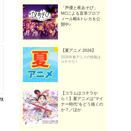
「声優と夜あそび」
MCによる直筆プロフ
ィール帳&トレカを公
開中♪
【夏アニメ 2026】
2026年春アニメの情報は
コチラで！
【コラムはコチラか
ら！】夏アニメは“マイ
ナー時代”をどう描くの
か？／ほか