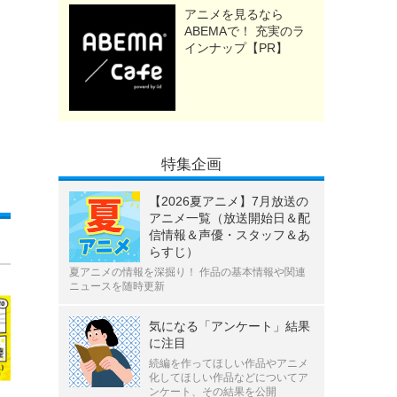
アニメを見るなら
ABEMAで！ 充実のラ
インナップ【PR】
特集企画
【2026夏アニメ】7月放送の
アニメ一覧（放送開始日＆配
信情報＆声優・スタッフ＆あ
らすじ）
夏アニメの情報を深掘り！ 作品の基本情報や関連
ニュースを随時更新
気になる「アンケート」結果
に注目
続編を作ってほしい作品やアニメ
化してほしい作品などについてア
ンケート、その結果を公開