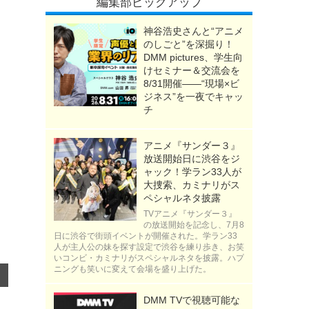
編集部ピックアップ
神谷浩史さんと“アニメ
のしごと”を深掘り！
DMM pictures、学生向
けセミナー＆交流会を
8/31開催――“現場×ビ
ジネス”を一夜でキャッ
チ
アニメ『サンダー３』
放送開始日に渋谷をジ
ャック！学ラン33人が
大捜索、カミナリがス
ペシャルネタ披露
TVアニメ『サンダー３』
の放送開始を記念し、7月8
日に渋谷で街頭イベントが開催された。学ラン33
人が主人公の妹を探す設定で渋谷を練り歩き、お笑
いコンビ・カミナリがスペシャルネタを披露。ハプ
ニングも笑いに変えて会場を盛り上げた。
DMM TVで視聴可能な