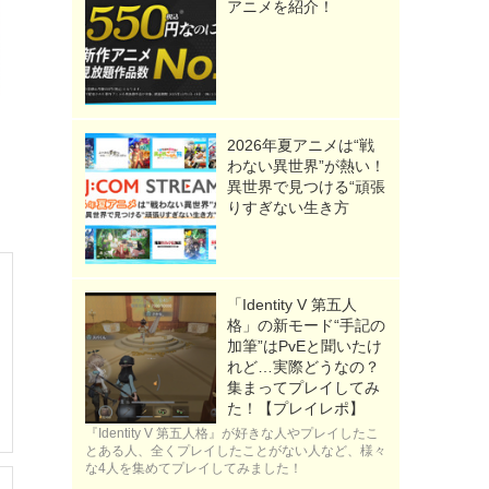
アニメを紹介！
2026年夏アニメは“戦
わない異世界”が熱い！
異世界で見つける“頑張
りすぎない生き方
「Identity V 第五人
格」の新モード“手記の
加筆”はPvEと聞いたけ
れど…実際どうなの？
集まってプレイしてみ
た！【プレイレポ】
『Identity V 第五人格』が好きな人やプレイしたこ
とある人、全くプレイしたことがない人など、様々
な4人を集めてプレイしてみました！