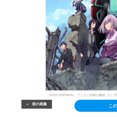
『SSSS.GRIDMAN』 アニメと特撮の邂逅（C）円
前の画像
こ