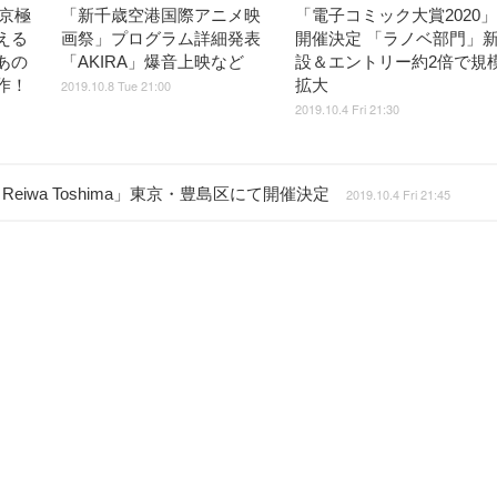
京極
「新千歳空港国際アニメ映
「電子コミック大賞2020」
える
画祭」プログラム詳細発表
開催決定 「ラノベ部門」
あの
「AKIRA」爆音上映など
設＆エントリー約2倍で規
作！
拡大
2019.10.8 Tue 21:00
2019.10.4 Fri 21:30
iwa Toshima」東京・豊島区にて開催決定
2019.10.4 Fri 21:45