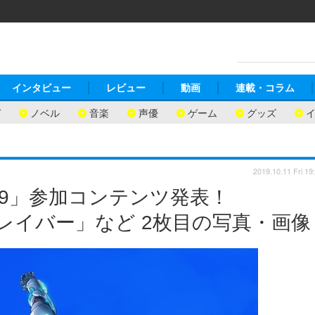
インタビュー
レビュー
動画
連載・コラム
ガ
ノベル
音楽
声優
ゲーム
グッズ
2019.10.11 Fri 19
19」参加コンテンツ発表！
パトレイバー」など 2枚目の写真・画像