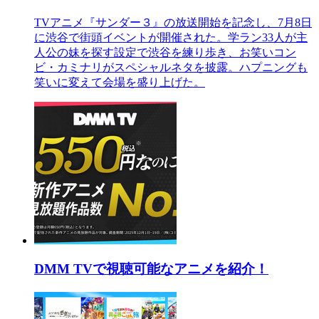
TVアニメ『サンダー３』の放送開始を記念し、7月8日
に渋谷で街頭イベントが開催された。学ラン33人が主
人公の妹を探す設定で渋谷を練り歩き、お笑いコン
ビ・カミナリがスペシャルネタを披露。ハプニングも
笑いに変えて会場を盛り上げた。
DMM TVで視聴可能なアニメを紹介！