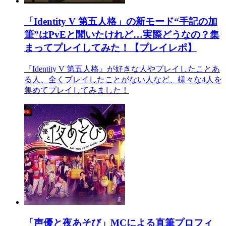
「Identity V 第五人格」の新モード“手記の加
筆”はPvEと聞いたけれど…実際どうなの？集
まってプレイしてみた！【プレイレポ】
『Identity V 第五人格』が好きな人やプレイしたことあ
る人、全くプレイしたことがない人など、様々な4人を
集めてプレイしてみました！
「声優と夜あそび」MCによる直筆プロフィ