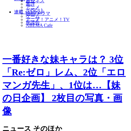
海外
ビジネス
書評
アニメ
イベント
連載・コラム
映画/ドラマ
ゲーム
アニメ！アニメ！TV
座談会
ABEMA Cafe
一番好きな妹キャラは？ 3位
「Re:ゼロ」レム、2位「エロ
マンガ先生」、1位は…【妹
の日企画】 2枚目の写真・画
像
ニュース
そのほか