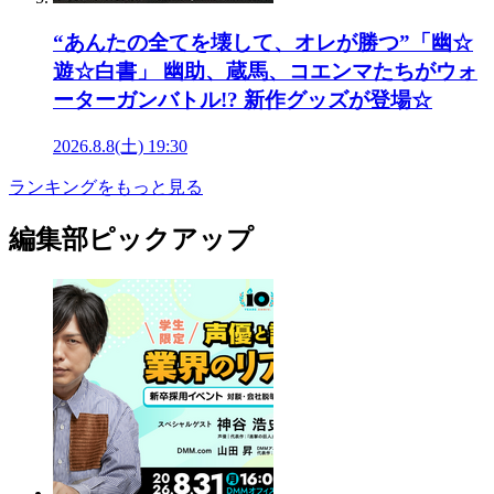
“あんたの全てを壊して、オレが勝つ”「幽☆
遊☆白書」 幽助、蔵馬、コエンマたちがウォ
ーターガンバトル!? 新作グッズが登場☆
2026.8.8(土) 19:30
ランキングをもっと見る
編集部ピックアップ