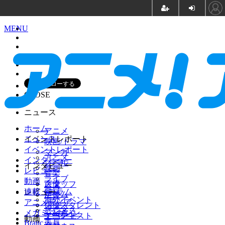
MENU
CLOSE
ニュース
ホーム
アニメ
イベントレポート
ニュース
映画/ドラマ
イベントレポート
マンガ
アニメ
インタビュー
ノベル
インタビュー
映画
レビュー
音楽
ライブ
動画
声優
スタッフ
舞台
連載・コラム
レビュー
ゲーム
声優
海外イベント
アニメディア
グッズ
俳優・タレント
ビジネス
アニメ
メガミマガジン
イベント
アーティスト
動画
実写
Branc