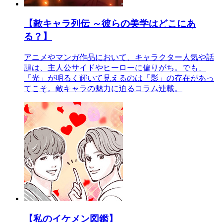
【敵キャラ列伝 ～彼らの美学はどこにあ
る？】
アニメやマンガ作品において、キャラクター人気や話
題は、主人公サイドやヒーローに偏りがち。でも、
「光」が明るく輝いて見えるのは「影」の存在があっ
てこそ。敵キャラの魅力に迫るコラム連載。
【私のイケメン図鑑】