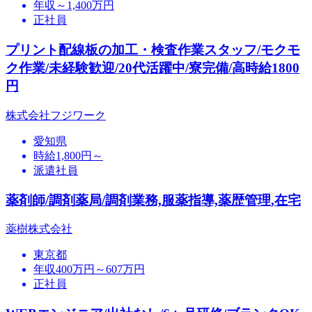
年収～1,400万円
正社員
プリント配線板の加工・検査作業スタッフ/モクモ
ク作業/未経験歓迎/20代活躍中/寮完備/高時給1800
円
株式会社フジワーク
愛知県
時給1,800円～
派遣社員
薬剤師/調剤薬局/調剤業務,服薬指導,薬歴管理,在宅
薬樹株式会社
東京都
年収400万円～607万円
正社員