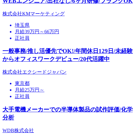
WEBエンジニア/出社なし/6ヶ月研修/ブランクOK
株式会社KMマーケティング
埼玉県
月給39万円～66万円
正社員
一般事務/推し活優先でOK!/年間休日129日/未経験
からオフィスワークデビュー/20代活躍中
株式会社エクシードジャパン
東京都
月給25万円～
正社員
大手電機メーカーでの半導体製品の試作評価/化学
分析
WDB株式会社