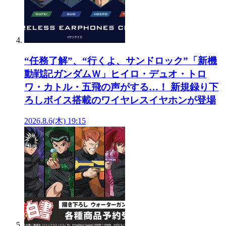
“任務了解”、“行くよ、サンドロック”「新機
動戦記ガンダムＷ」ヒイロ・デュオ・トロ
ワ・カトル・五飛の声がする…！ 新規録り下
ろしボイス搭載のワイヤレスイヤホンが登場
2026.8.6(木) 19:15