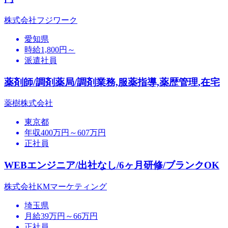
株式会社フジワーク
愛知県
時給1,800円～
派遣社員
薬剤師/調剤薬局/調剤業務,服薬指導,薬歴管理,在宅
薬樹株式会社
東京都
年収400万円～607万円
正社員
WEBエンジニア/出社なし/6ヶ月研修/ブランクOK
株式会社KMマーケティング
埼玉県
月給39万円～66万円
正社員