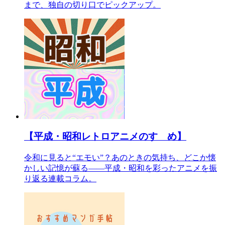
まで、独自の切り口でピックアップ。
【平成・昭和レトロアニメのすゝめ】
令和に見ると“エモい”？あのときの気持ち、どこか懐
かしい記憶が蘇る――平成・昭和を彩ったアニメを振
り返る連載コラム。