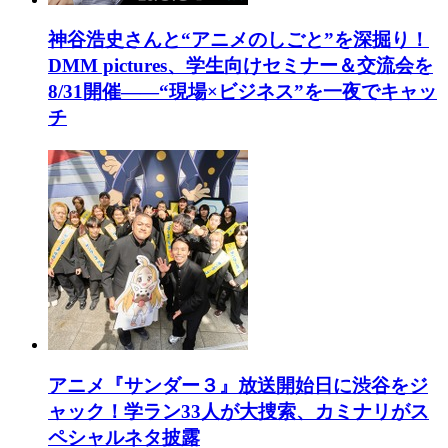
神谷浩史さんと“アニメのしごと”を深掘り！
DMM pictures、学生向けセミナー＆交流会を
8/31開催――“現場×ビジネス”を一夜でキャッ
チ
アニメ『サンダー３』放送開始日に渋谷をジ
ャック！学ラン33人が大捜索、カミナリがス
ペシャルネタ披露