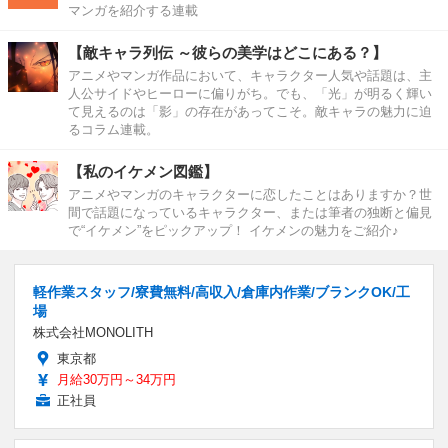
マンガを紹介する連載
【敵キャラ列伝 ～彼らの美学はどこにある？】
アニメやマンガ作品において、キャラクター人気や話題は、主
人公サイドやヒーローに偏りがち。でも、「光」が明るく輝い
て見えるのは「影」の存在があってこそ。敵キャラの魅力に迫
るコラム連載。
【私のイケメン図鑑】
アニメやマンガのキャラクターに恋したことはありますか？世
間で話題になっているキャラクター、または筆者の独断と偏見
で“イケメン”をピックアップ！ イケメンの魅力をご紹介♪
軽作業スタッフ/寮費無料/高収入/倉庫内作業/ブランクOK/工
場
株式会社MONOLITH
東京都
月給30万円～34万円
正社員