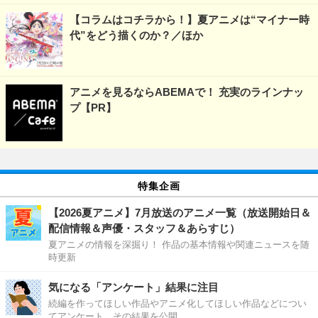
【コラムはコチラから！】夏アニメは“マイナー時
代”をどう描くのか？／ほか
アニメを見るならABEMAで！ 充実のラインナッ
プ【PR】
特集企画
【2026夏アニメ】7月放送のアニメ一覧（放送開始日＆
配信情報＆声優・スタッフ＆あらすじ）
夏アニメの情報を深掘り！ 作品の基本情報や関連ニュースを随
時更新
気になる「アンケート」結果に注目
続編を作ってほしい作品やアニメ化してほしい作品などについ
てアンケート、その結果を公開