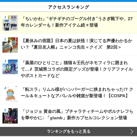
アクセスランキング
「ちいかわ」“ギチギチのゴーグル付き”うさぎ靴下や、27
年カレンダーも！新作アイテム続々登場
【夏休みの宿題】日本の夏は妖怪！演じてる声優わかるか
い？『夏目友人帳』ニャンコ先生＜クイズ 第2回＞
「薬屋のひとりごと」猫猫＆壬氏がネモフィラに囲まれ
て…♪ 茨城県コラボの限定グッズが登場！クリアファイル
やポストカードなど
「転スラ」リムル様がハンバーガーに挟まれちゃった!? ク
ール＆キュートなアパレルや雑貨が新登場！【COSPA】
「ジョジョ 黄金の風」ブチャラティチームやポルナレフら
を華やかに♪ 「glamb」新作カプセルコレクション登場
ランキングをもっと見る