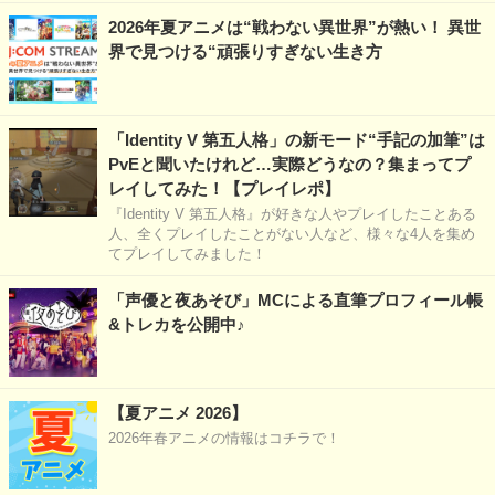
2026年夏アニメは“戦わない異世界”が熱い！ 異世
界で見つける“頑張りすぎない生き方
「Identity V 第五人格」の新モード“手記の加筆”は
PvEと聞いたけれど…実際どうなの？集まってプ
レイしてみた！【プレイレポ】
『Identity V 第五人格』が好きな人やプレイしたことある
人、全くプレイしたことがない人など、様々な4人を集め
てプレイしてみました！
「声優と夜あそび」MCによる直筆プロフィール帳
&トレカを公開中♪
【夏アニメ 2026】
2026年春アニメの情報はコチラで！