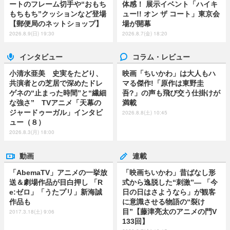
ートのフレーム切手や“おもち
体感！ 展示イベント「ハイキ
もちもち”クッションなど登場
ュー!! オン ザ コート」東京会
【郵便局のネットショップ】
場が開幕
2026.8.9(日) 19:30
2026.8.7(金) 18:20
インタビュー
コラム・レビュー
小清水亜美 史実をたどり、
映画「ちいかわ」は大人もハ
共演者との芝居で深めたドレ
マる傑作!「原作は東野圭
ゲネの“止まった時間”と“繊細
吾?」の声も飛び交う仕掛けが
な強さ” TVアニメ「天幕の
満載
ジャードゥーガル」インタビ
2026.8.8(土) 10:45
ュー（８）
2026.8.3(月) 18:00
動画
連載
「AbemaTV」アニメの一挙放
「映画ちいかわ」昔ばなし形
送＆劇場作品が目白押し 「R
式から逸脱した“刺激”― 「今
e:ゼロ」「うたプリ」新海誠
日の日はさようなら」が観客
作品も
に意識させる物語の“裂け
目”【藤津亮太のアニメの門V
2017.3.18(土) 9:06
133回】