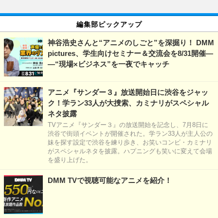
編集部ピックアップ
神谷浩史さんと“アニメのしごと”を深掘り！ DMM
pictures、学生向けセミナー＆交流会を8/31開催―
―“現場×ビジネス”を一夜でキャッチ
アニメ『サンダー３』放送開始日に渋谷をジャッ
ク！学ラン33人が大捜索、カミナリがスペシャル
ネタ披露
TVアニメ『サンダー３』の放送開始を記念し、7月8日に
渋谷で街頭イベントが開催された。学ラン33人が主人公の
妹を探す設定で渋谷を練り歩き、お笑いコンビ・カミナリ
がスペシャルネタを披露。ハプニングも笑いに変えて会場
を盛り上げた。
DMM TVで視聴可能なアニメを紹介！