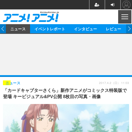
CL
ム
ニュース
イベントレポート
インタビュー
レビュー
ニュース
アニメ
映画/ドラマ
イベントレポート
マンガ
ノベル
アニメ
映画
インタビュー
音楽
声優
ライブ
舞台
スタッフ
声優
レビュー
2017.4.2（日） 11:03
ニュース
「カードキャプターさくら」新作アニメがコミックス特装版で
ゲーム
グッズ
海外イベント
ビジネス
俳優・タレント
アーティスト
アニメ
実写
動画
登場 キービジュアル&PV公開 8枚目の写真・画像
イベント
海外
ビジネス
書評
イベント
アニメ
映画/ドラマ
連載・コラム
ゲーム
座談会
アニメ！アニメ！TV
ABEMA Cafe