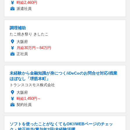
時給2,460円
派遣社員
調理補助
たこ焼き祭り きしたこ
大阪府
月給30万円～84万円
正社員
未経験から金融知識が身につく/iDeCoのお問合せ対応/残業
ほぼなし「堺筋本町」
トランスコスモス株式会社
大阪府
時給1,450円～
契約社員
ソフトを使ったことがなくてもOK!/WEBページのチェッ
ク・校正担当/賞与年2回/未経験活躍