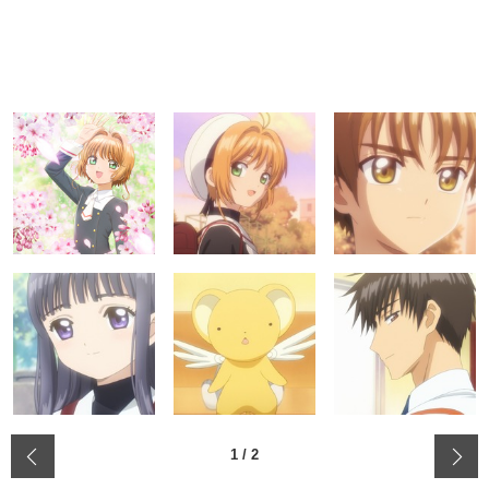
‹
1
/
2