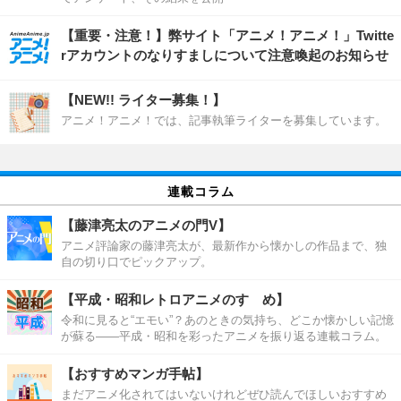
【重要・注意！】弊サイト「アニメ！アニメ！」Twitte
rアカウントのなりすましについて注意喚起のお知らせ
【NEW!! ライター募集！】
アニメ！アニメ！では、記事執筆ライターを募集しています。
連載コラム
【藤津亮太のアニメの門V】
アニメ評論家の藤津亮太が、最新作から懐かしの作品まで、独
自の切り口でピックアップ。
【平成・昭和レトロアニメのすゝめ】
令和に見ると“エモい”？あのときの気持ち、どこか懐かしい記憶
が蘇る――平成・昭和を彩ったアニメを振り返る連載コラム。
【おすすめマンガ手帖】
まだアニメ化されてはいないけれどぜひ読んでほしいおすすめ