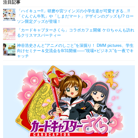
注目記事
「ハイキュー!!」研磨や宮ツインズの小学生姿が可愛すぎる…!!
「ぐんぐん牛乳」や「しまだマート」デザインのグッズも!? ロー
ソン限定グッズが登場！
「カードキャプターさくら」コラボカフェ開催 ケロちゃんも訪れ
るクリスマスパーティー
神谷浩史さんと“アニメのしごと”を深掘り！ DMM pictures、学生
向けセミナー＆交流会を8/31開催――“現場×ビジネス”を一夜でキ
ャッチ