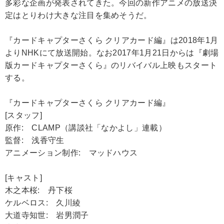
多彩な企画が発表されてきた。今回の新作アニメの放送決
定はとりわけ大きな注目を集めそうだ。
『カードキャプターさくら クリアカード編』は2018年1月
よりNHKにて放送開始。なお2017年1月21日からは『劇場
版カードキャプターさくら』のリバイバル上映もスタート
する。
『カードキャプターさくら クリアカード編』
[スタッフ]
原作: CLAMP（講談社「なかよし」連載）
監督: 浅香守生
アニメーション制作: マッドハウス
[キャスト]
木之本桜: 丹下桜
ケルベロス: 久川綾
大道寺知世: 岩男潤子