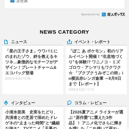
正社員
Sponsored by
NEWS CATEGORY
ニュース
イベント・レポート
「星の王子さま」ウワバミに
「ぽこ あ ポケモン」初のリア
のまれたゾウ、絆を教えるキ
ルイベント開催！“生息地づく
ツネ…象徴的なモチーフがデ
り”を体験!? ワニノコ・ミズ
ザイン！プレートチャーム&
ゴロウ・アシマリもワクワク
エコバッグ登場
☆ 「ブクブクうみぞこの街」i
n横浜赤レンガ倉庫 ～8月9日
2026.8.6(木) 12:46
まで【レポート】
2026.8.5(水) 17:10
インタビュー
コラム・レビュー
小清水亜美 史実をたどり、
【2026夏アニメ ライターが選
共演者との芝居で深めたドレ
ぶ “原作愛”に震えた3作
ゲネの“止まった時間”と“繊細
品】！ アニメ化でさらに輝き
な強さ” TVアニメ「天幕の
を増した「これ描いて死ね」