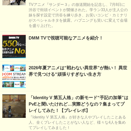
TVアニメ『サンダー３』の放送開始を記念し、7月8日に
渋谷で街頭イベントが開催された。学ラン33人が主人公の
妹を探す設定で渋谷を練り歩き、お笑いコンビ・カミナリ
がスペシャルネタを披露。ハプニングも笑いに変えて会場
を盛り上げた。
DMM TVで視聴可能なアニメを紹介！
2026年夏アニメは“戦わない異世界”が熱い！ 異世
界で見つける“頑張りすぎない生き方
「Identity V 第五人格」の新モード“手記の加筆”は
PvEと聞いたけれど…実際どうなの？集まってプ
レイしてみた！【プレイレポ】
『Identity V 第五人格』が好きな人やプレイしたことある
人、全くプレイしたことがない人など、様々な4人を集め
てプレイしてみました！