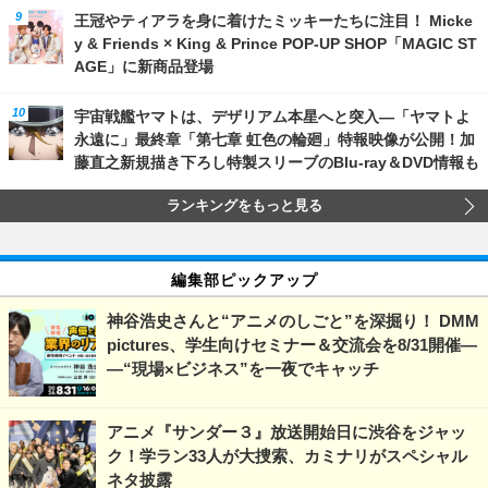
王冠やティアラを身に着けたミッキーたちに注目！ Micke
y & Friends × King & Prince POP-UP SHOP「MAGIC ST
AGE」に新商品登場
宇宙戦艦ヤマトは、デザリアム本星へと突入―「ヤマトよ
永遠に」最終章「第七章 虹色の輪廻」特報映像が公開！加
藤直之新規描き下ろし特製スリーブのBlu-ray＆DVD情報も
ランキングをもっと見る
編集部ピックアップ
神谷浩史さんと“アニメのしごと”を深掘り！ DMM
pictures、学生向けセミナー＆交流会を8/31開催―
―“現場×ビジネス”を一夜でキャッチ
アニメ『サンダー３』放送開始日に渋谷をジャッ
ク！学ラン33人が大捜索、カミナリがスペシャル
ネタ披露