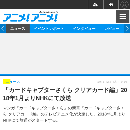
CL
ム
ニュース
イベントレポート
インタビュー
レビュー
ニュース
アニメ
映画/ドラマ
イベントレポート
マンガ
ノベル
アニメ
映画
インタビュー
音楽
声優
ライブ
舞台
スタッフ
声優
レビュー
2016.12.1（木） 9:36
ニュース
「カードキャプターさくら クリアカード編」20
ゲーム
グッズ
海外イベント
ビジネス
俳優・タレント
アーティスト
アニメ
実写
動画
18年1月よりNHKにて放送
イベント
海外
ビジネス
書評
イベント
アニメ
映画/ドラマ
連載・コラム
マンガ『カードキャプターさくら』の新章『カードキャプターさく
ら クリアカード編』のテレビアニメ化が決定した。2018年1月より
ゲーム
座談会
アニメ！アニメ！TV
ABEMA Cafe
NHKにて放送がスタートする。