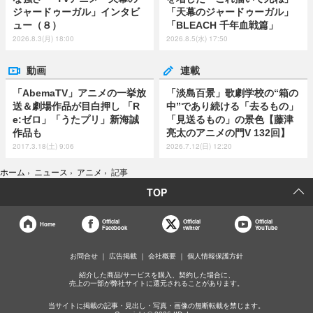
ジャードゥーガル」インタビ
「天幕のジャードゥーガル」
ュー（８）
「BLEACH 千年血戦篇」
2026.8.3(月) 18:00
2026.8.5(水) 17:50
動画
連載
「AbemaTV」アニメの一挙放
「淡島百景」歌劇学校の“箱の
送＆劇場作品が目白押し 「R
中”であり続ける「去るもの」
e:ゼロ」「うたプリ」新海誠
「見送るもの」の景色【藤津
作品も
亮太のアニメの門V 132回】
2017.3.18(土) 9:06
2026.7.12(日) 12:20
ホーム
›
ニュース
›
アニメ
›
記事
TOP
Official
Official
Official
Home
Facebook
twitter
YouTube
お問合せ
広告掲載
会社概要
個人情報保護方針
紹介した商品/サービスを購入、契約した場合に、
売上の一部が弊社サイトに還元されることがあります。
当サイトに掲載の記事・見出し・写真・画像の無断転載を禁じます。