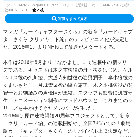
（c）CLAMP・ShigatsuTsuitachi CO.,LTD./講談社 （c）CLAMP・ST・講談
社/NHK・NEP
全 2 枚
写真をすべて見る
マンガ『カードキャプターさくら』の新章『カードキャプ
ターさくら クリアカード編』のテレビアニメ化が決定し
た。2018年1月よりNHKにて放送がスタートする。
本作は2016年6月より「なかよし」にて連載中の新シリー
ズである。キャストは木之本桜役の丹下桜をはじめ、ケル
ベロス役の久川綾、大道寺知世役の岩男潤子、李小狼役の
くまいもとこ、月城雪兎役の緒方恵美、木之本桃矢役の関
智一とお馴染みの声優陣が集結。スタッフも監督に浅香守
生、アニメーション制作にマッドハウスと、これまでのシ
リーズを手がけてきたメンバーが揃った。
2016年は原作連載開始20周年プロジェクトとして、新章
「クリアカード編」の連載開始や、全国7都市での「劇場
版カードキャプターさくら」のリバイバル上映決定など、