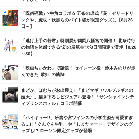
「呪術廻戦」×牛角コラボ☆ 五条の虚式「茈」ゼリードリ
ンクや、虎杖・伏黒らのバイト姿が限定グッズに【8月26
日～】
「逃げ上手の若君」特別展が鶴岡八幡宮で開催！ 北条時行
の物語を体感できる“幻の展覧会”が3日間限定で登場【8/28
～30】
「映画ちいかわ」で話題！ セイレーン役・鈴木みのりが歩
んできた“歌姫”の軌跡
まどか、ほむらがお出迎え♪ 「まどマギ〈ワルプルギスの
廻天〉」描き下ろしビジュアル登場！「サンシャインシテ
ィプリンスホテル」コラボ開催
「ハイキュー!!」研磨や宮ツインズの小学生姿が可愛すぎ
る…!!「ぐんぐん牛乳」や「しまだマート」デザインのグ
ッズも!? ローソン限定グッズが登場！