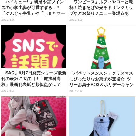
「ハイキュー!!」研磨や宮ツイン
「ワンピース」ルフィやローと乾
ズの小学生姿が可愛すぎる…!!
杯！焼きそばや光るドリンクカッ
「ぐんぐん牛乳」や「しまだマー
プなどお祭りメニュー登場☆あ
ト」デザインのグッズも!? ロー
の“麦わら帽子”もグッズ化!? 【U
2026.8.5
2026.8.2
ソン限定グッズが登場！
SJ「ワンピース・プレミア・サマ
ー」が開幕】
「SAO」8月7日発売シリーズ最新
「パペットスンスン」クリスマス
刊の表紙に大注目！「魔法科高
にぴったりなお菓子が登場☆ ツ
校」最新刊表紙と類似点が…？
リーお菓子BOX＆ホリデーキャン
ディ
2026.8.3
2026.8.6