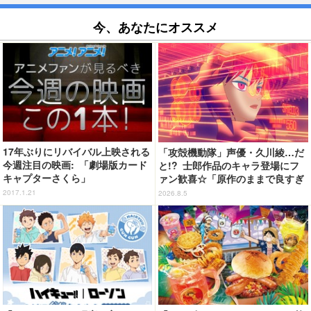
今、あなたにオススメ
17年ぶりにリバイバル上映される
「攻殻機動隊」声優・久川綾…だ
今週注目の映画: 「劇場版カード
と!? 士郎作品のキャラ登場にフ
キャプターさくら」
ァン歓喜☆「原作のままで良すぎ
るな」「脳の処理が追いつかない
2017.1.21
2026.8.5
よお」…第5話【ネタバレあり反
応まとめ】