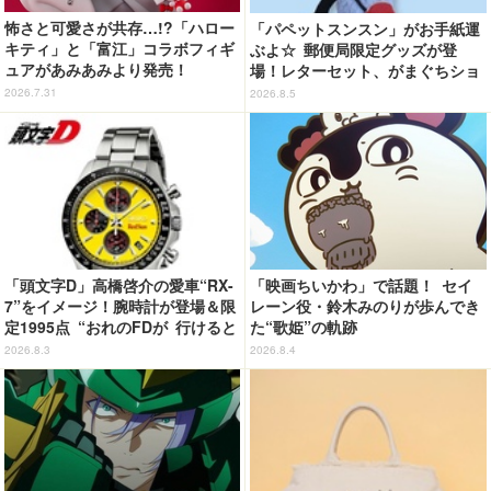
怖さと可愛さが共存…!?「ハロー
「パペットスンスン」がお手紙運
キティ」と「富江」コラボフィギ
ぶよ☆ 郵便局限定グッズが登
ュアがあみあみより発売！
場！レターセット、がまぐちショ
ルダーバッグなど全5種【8月12日
2026.7.31
2026.8.5
～】
「頭文字D」高橋啓介の愛車“RX-
「映画ちいかわ」で話題！ セイ
7”をイメージ！腕時計が登場＆限
レーン役・鈴木みのりが歩んでき
定1995点 “おれのFDが 行けると
た“歌姫”の軌跡
教えてくれてる…!!”
2026.8.3
2026.8.4