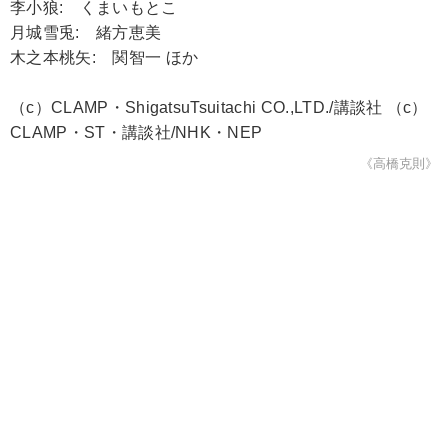
李小狼: くまいもとこ
月城雪兎: 緒方恵美
木之本桃矢: 関智一 ほか
（c）CLAMP・ShigatsuTsuitachi CO.,LTD./講談社 （c）
CLAMP・ST・講談社/NHK・NEP
《高橋克則》