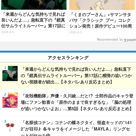
「来週からどんな気持ちで見れば
「くまのプーさん」×サマンサタ
良いんだよ…」急転直下の『鎧真
バサ「クラシック プー」コレク
伝サムライトルーパー』第17話に
ション発売！原作デビュー100周
感情の追いつかない視聴者が続
年記念でハンドバッグや財布など
2026.8.5
2026.8.3
出…【ネタバレあり反応まとめ】
全6種が登場
Recommended by
アクセスランキング
「来週からどんな気持ちで見れば良いんだよ…」急転直下
の『鎧真伝サムライトルーパー』第17話に感情の追いつか
ない視聴者が続出…【ネタバレあり反応まとめ】
「攻殻機動隊」声優・久川綾…だと!? 士郎作品のキャラ登
場にファン歓喜☆「原作のままで良すぎるな」「脳の処理
が追いつかないよお」…第5話【ネタバレあり反応まとめ】
「名探偵コナン」コナンの蝶ネクタイ、怪盗キッドの“141
2”が目印♪ 各キャラをイメージした「MAYLA」リングセ
ットがセール中