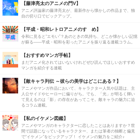
【藤津亮太のアニメの門V】
アニメ評論家の藤津亮太が、最新作から懐かしの作品まで、独
自の切り口でピックアップ。
【平成・昭和レトロアニメのすゝめ】
令和に見ると“エモい”？あのときの気持ち、どこか懐かしい記憶
が蘇る――平成・昭和を彩ったアニメを振り返る連載コラム。
【おすすめマンガ手帖】
まだアニメ化されてはいないけれどぜひ読んでほしいおすすめ
マンガを紹介する連載
【敵キャラ列伝 ～彼らの美学はどこにある？】
アニメやマンガ作品において、キャラクター人気や話題は、主
人公サイドやヒーローに偏りがち。でも、「光」が明るく輝い
て見えるのは「影」の存在があってこそ。敵キャラの魅力に迫
るコラム連載。
【私のイケメン図鑑】
アニメやマンガのキャラクターに恋したことはありますか？世
間で話題になっているキャラクター、または筆者の独断と偏見
で“イケメン”をピックアップ！ イケメンの魅力をご紹介♪