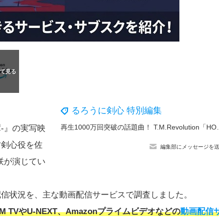
るろうに剣心 特別編集
再生1000万回突破の話題曲！ T.M.Re
-』の実写映
緋村剣心役を佐
編集部にメッセージを
咲が演じてい
l』の配信状況を、主な動画配信サービスで調査しました。
MM TVやU-NEXT、Amazonプライムビデオなどの
動画配信