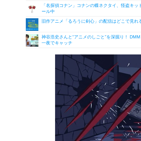
「名探偵コナン」コナンの蝶ネクタイ、怪盗キッドの“
ール中
旧作アニメ「るろうに剣心」の配信はどこで見れ
神谷浩史さんと“アニメのしごと”を深掘り！ DMM p
一夜でキャッチ