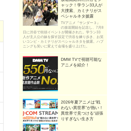
ャック！学ラン33人が
大捜索、カミナリがス
ペシャルネタ披露
TVアニメ『サンダー３』
の放送開始を記念し、7月8
日に渋谷で街頭イベントが開催された。学ラン33
人が主人公の妹を探す設定で渋谷を練り歩き、お笑
いコンビ・カミナリがスペシャルネタを披露。ハプ
ニングも笑いに変えて会場を盛り上げた。
DMM TVで視聴可能な
アニメを紹介！
2026年夏アニメは“戦
わない異世界”が熱い！
異世界で見つける“頑張
りすぎない生き方