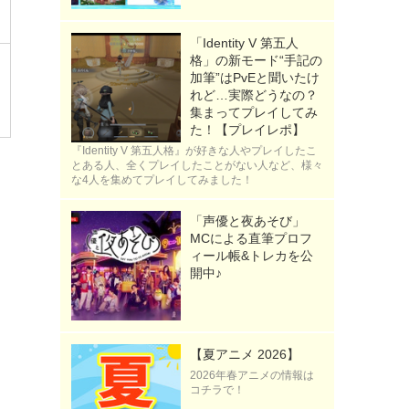
「Identity V 第五人
格」の新モード“手記の
加筆”はPvEと聞いたけ
れど…実際どうなの？
集まってプレイしてみ
た！【プレイレポ】
『Identity V 第五人格』が好きな人やプレイしたこ
とある人、全くプレイしたことがない人など、様々
な4人を集めてプレイしてみました！
「声優と夜あそび」
MCによる直筆プロフ
ィール帳&トレカを公
開中♪
【夏アニメ 2026】
2026年春アニメの情報は
コチラで！