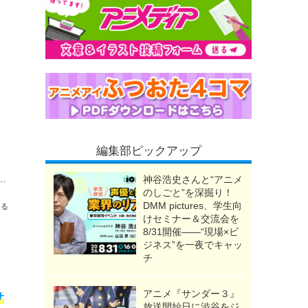
編集部ピックアップ
volution「HOT LIMIT」“THE FIRST TAKE”が緊急配信！
神谷浩史さんと“アニメ
のしごと”を深掘り！
DMM pictures、学生向
送る
けセミナー＆交流会を
8/31開催――“現場×ビ
ジネス”を一夜でキャッ
チ
アニメ『サンダー３』
サ
放送開始日に渋谷をジ