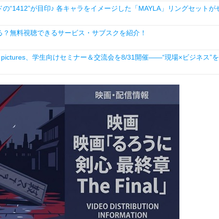
1412”が目印♪ 各キャラをイメージした「MAYLA」リングセットが
る？無料視聴できるサービス・サブスクを紹介！
ictures、学生向けセミナー＆交流会を8/31開催――“現場×ビジネス”を