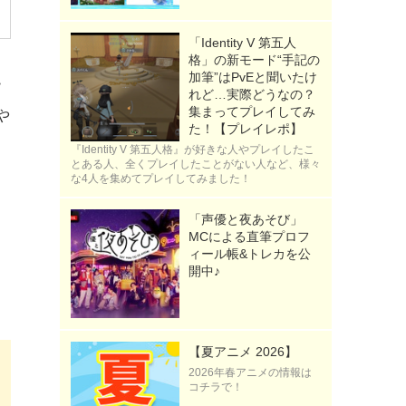
「Identity V 第五人
格」の新モード“手記の
加筆”はPvEと聞いたけ
ー
れど…実際どうなの？
集まってプレイしてみ
や
た！【プレイレポ】
『Identity V 第五人格』が好きな人やプレイしたこ
とある人、全くプレイしたことがない人など、様々
な4人を集めてプレイしてみました！
「声優と夜あそび」
MCによる直筆プロフ
ィール帳&トレカを公
開中♪
【夏アニメ 2026】
2026年春アニメの情報は
コチラで！