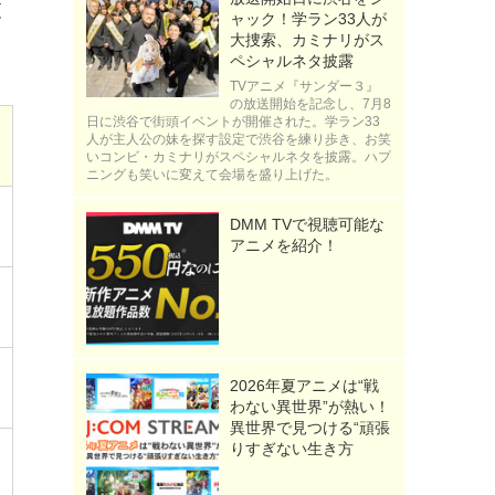
査
ャック！学ラン33人が
大捜索、カミナリがス
ペシャルネタ披露
TVアニメ『サンダー３』
の放送開始を記念し、7月8
日に渋谷で街頭イベントが開催された。学ラン33
人が主人公の妹を探す設定で渋谷を練り歩き、お笑
いコンビ・カミナリがスペシャルネタを披露。ハプ
ニングも笑いに変えて会場を盛り上げた。
DMM TVで視聴可能な
アニメを紹介！
2026年夏アニメは“戦
わない異世界”が熱い！
異世界で見つける“頑張
りすぎない生き方