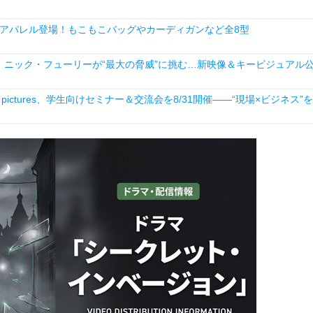
アパレル登場！もこもこバッグやカーディガンなど全8型
ニック・フューリーが“最大の脅威”に挑む…新映像＆キービジュアル
ictures、学生向けセミナー＆交流会を8/31開催――“現場×ビジネス”を