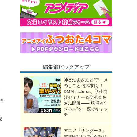
編集部ピックアップ
神谷浩史さんと“アニメ
のしごと”を深掘り！
方法も紹介
DMM pictures、学生向
けセミナー＆交流会を
送る
8/31開催――“現場×ビ
ジネス”を一夜でキャッ
チ
派
アニメ『サンダー３』
放送開始日に渋谷をジ