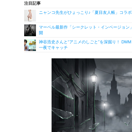
注目記事
ニャンコ先生がひょっこり♪「夏目友人帳」コラボ
マーベル最新作「シークレット・インベージョン」
開
神谷浩史さんと“アニメのしごと”を深掘り！ DMM p
一夜でキャッチ