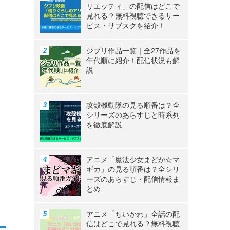
リエッティ」の配信はどこで
見れる？無料視聴できるサー
ビス・サブスクを紹介！
ジブリ作品一覧｜全27作品を
年代順に紹介！配信状況も解
説
攻殻機動隊の見る順番は？全
シリーズのあらすじと時系列
を徹底解説
アニメ「魔法少女まどか☆マ
ギカ」の見る順番は？全シリ
ーズのあらすじ・配信情報ま
とめ
アニメ「ちいかわ」全話の配
信はどこで見れる？無料視聴