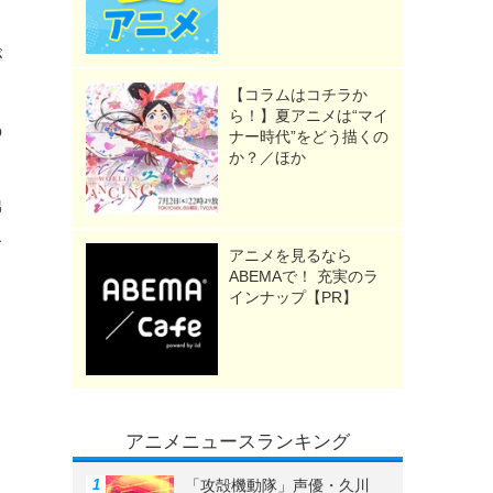
が
、
【コラムはコチラか
ら！】夏アニメは“マイ
の
ナー時代”をどう描くの
か？／ほか
弟
サ
アニメを見るなら
ABEMAで！ 充実のラ
インナップ【PR】
く
リ
アニメニュースランキング
「攻殻機動隊」声優・久川