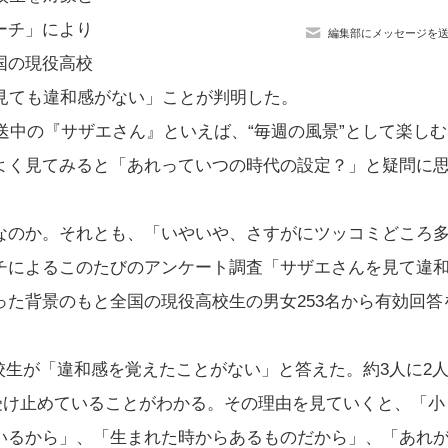
ーチ」により
編集部にメッセージを
国の現役高校
見ても違和感がない」ことが判明した。
放送中の『サザエさん』といえば、“毎週の風景”として楽しむ
よく見てみると「あれっていつの時代の設定？」と疑問に
なのか。それとも、「いやいや、さすがにツッコミどころ
チによるこのたびのアンケート調査「サザエさんを見て違
た背景のもと全国の現役高校生の男女253名から有効回答
高校生が「違和感を覚えたことがない」と答えた。約3人に2
受け止めていることがわかる。その理由を見ていくと、「小
いるから」、「生まれた時からあるものだから」、「あれ