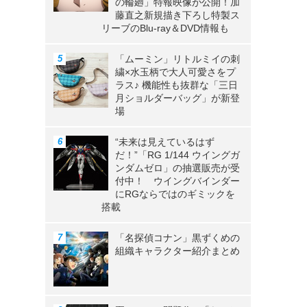
の輪廻」特報映像が公開！加
藤直之新規描き下ろし特製ス
リーブのBlu-ray＆DVD情報も
》
「ムーミン」リトルミイの刺
繍×水玉柄で大人可愛さをプ
ラス♪ 機能性も抜群な「三日
月ショルダーバッグ」が新登
場
“未来は見えているはず
だ！”「RG 1/144 ウイングガ
ンダムゼロ」の抽選販売が受
付中！ ウイングバインダー
にRGならではのギミックを
搭載
「名探偵コナン」黒ずくめの
組織キャラクター紹介まとめ