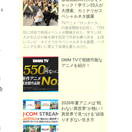
ャック！学ラン33人が
送る
大捜索、カミナリがス
ペシャルネタ披露
TVアニメ『サンダー３』
の放送開始を記念し、7月8
日に渋谷で街頭イベントが開催された。学ラン33
人が主人公の妹を探す設定で渋谷を練り歩き、お笑
いコンビ・カミナリがスペシャルネタを披露。ハプ
ニングも笑いに変えて会場を盛り上げた。
思
DMM TVで視聴可能な
アニメを紹介！
多
和
を
2026年夏アニメは“戦
人
わない異世界”が熱い！
異世界で見つける“頑張
りすぎない生き方
が