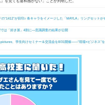
ん』を見ても違和感がない」ことが判明した。
1412”が目印♪ 各キャラをイメージした「MAYLA」リングセットが
層では「好き派」4割に―意識調査の結果が公開
ictures、学生向けセミナー＆交流会を8/31開催――“現場×ビジネス”を