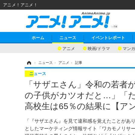
アニメ！アニメ！
ホーム
ニュース
イベントレポート
アニメ
映画/ドラマ
マン
ホーム
›
ニュース
›
アニメ
›
記事
ニュース
「サザエさん」令和の若者
の子供がカツオだと…」「
高校生は65％の結果に【ア
「『サザエさん』を見て違和感を覚えたことがあり
としたマーケティング情報サイト「ワカモノリサ