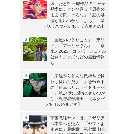
間
綾…だと!? 士郎作品のキャラ
登場にファン歓喜☆「原作の
と
ままで良すぎるな」「脳の処
理が追いつかないよお」…第
5話【ネタバレあり反応まとめ】
な
「薬屋のひとりごと」「東リ
カ
ベ」「アーリャさん」…「京
まふ2026」コラボビジュアル
公開！グッズなどの最新情報
も
リ
「来週からどんな気持ちで見
れば良いんだよ…」急転直下
の『鎧真伝サムライトルーパ
ー』第17話に感情の追いつか
ない視聴者が続出…【ネタバ
レあり反応まとめ】
宇宙戦艦ヤマトは、デザリア
ム本星へと突入―「ヤマトよ
永遠に」最終章「第七章 虹色