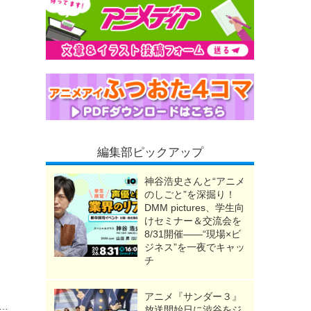
編集部ピックアップ
神谷浩史さんと“アニメ
のしごと”を深掘り！
DMM pictures、学生向
けセミナー＆交流会を
8/31開催――“現場×ビ
ジネス”を一夜でキャッ
チ
アニメ『サンダー３』
さん」はサブスクで見れる？配信状況と視聴方法を解説
放送開始日に渋谷をジ