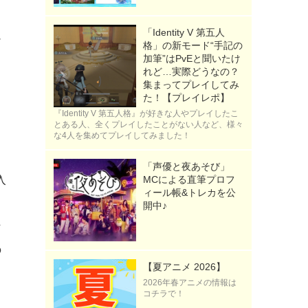
「Identity V 第五人
チ
格」の新モード“手記の
加筆”はPvEと聞いたけ
ョ
れど…実際どうなの？
集まってプレイしてみ
た！【プレイレポ】
『Identity V 第五人格』が好きな人やプレイしたこ
とある人、全くプレイしたことがない人など、様々
な4人を集めてプレイしてみました！
て
「声優と夜あそび」
入
MCによる直筆プロフ
ィール帳&トレカを公
開中♪
な
の
【夏アニメ 2026】
2026年春アニメの情報は
コチラで！