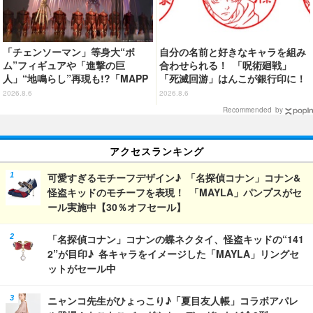
「チェンソーマン」等身大“ボ
自分の名前と好きなキャラを組み
ム”フィギュアや「進撃の巨
合わせられる！ 「呪術廻戦」
人」“地鳴らし”再現も!?「MAPP
「死滅回游」はんこが銀行印に！
A EXPO 15th Anniversary」展
虎杖悠仁、乙骨憂太ら16キャラ追
2026.8.6
2026.8.6
示内容を公開
加で全104種
Recommended by
アクセスランキング
可愛すぎるモチーフデザイン♪ 「名探偵コナン」コナン&
怪盗キッドのモチーフを表現！ 「MAYLA」パンプスがセ
ール実施中【30％オフセール】
「名探偵コナン」コナンの蝶ネクタイ、怪盗キッドの“141
2”が目印♪ 各キャラをイメージした「MAYLA」リングセ
ットがセール中
ニャンコ先生がひょっこり♪「夏目友人帳」コラボアパレ