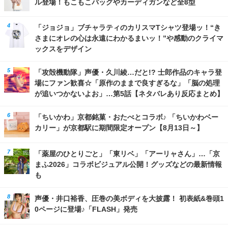
ル登場！もこもこバッグやカーディガンなど全8型
「ジョジョ」ブチャラティのカリスマTシャツ登場ッ！“き
さまにオレの心は永遠にわかるまいッ！”や感動のクライマ
ックスをデザイン
「攻殻機動隊」声優・久川綾…だと!? 士郎作品のキャラ登
場にファン歓喜☆「原作のままで良すぎるな」「脳の処理
が追いつかないよお」…第5話【ネタバレあり反応まとめ】
「ちいかわ」京都銘菓・おたべとコラボ♪ 「ちいかわベー
カリー」が京都駅に期間限定オープン【8月13日～】
「薬屋のひとりごと」「東リベ」「アーリャさん」…「京
まふ2026」コラボビジュアル公開！グッズなどの最新情報
も
声優・井口裕香、圧巻の美ボディを大披露！ 初表紙&巻頭1
0ページに登場♪「FLASH」発売