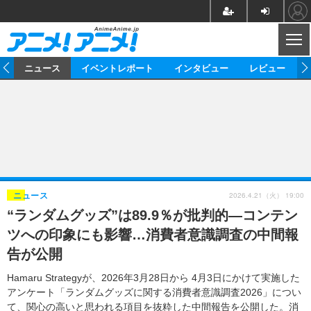
CL
ム
ニュース
イベントレポート
インタビュー
レビュー
ニュース
アニメ
映画/ドラマ
イベントレポート
マンガ
ノベル
アニメ
映画
インタビュー
音楽
声優
ライブ
舞台
スタッフ
声優
レビュー
2026.4.21（火） 19:00
ニュース
“ランダムグッズ”は89.9％が批判的―コンテン
ゲーム
グッズ
海外イベント
ビジネス
俳優・タレント
アーティスト
アニメ
実写
動画
ツへの印象にも影響…消費者意識調査の中間報
イベント
海外
ビジネス
書評
イベント
アニメ
映画/ドラマ
連載・コラム
告が公開
ゲーム
座談会
アニメ！アニメ！TV
ABEMA Cafe
Hamaru Strategyが、2026年3月28日から 4月3日にかけて実施した
アンケート「ランダムグッズに関する消費者意識調査2026」につい
て、関心の高いと思われる項目を抜粋した中間報告を公開した。消