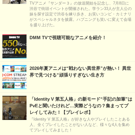
TVアニメ『サンダー３』の放送開始を記念し、7月8日に
渋谷で街頭イベントが開催された。学ラン33人が主人公の
妹を探す設定で渋谷を練り歩き、お笑いコンビ・カミナリ
がスペシャルネタを披露。ハプニングも笑いに変えて会場
を盛り上げた。
DMM TVで視聴可能なアニメを紹介！
2026年夏アニメは“戦わない異世界”が熱い！ 異世
界で見つける“頑張りすぎない生き方
「Identity V 第五人格」の新モード“手記の加筆”は
PvEと聞いたけれど…実際どうなの？集まってプ
レイしてみた！【プレイレポ】
『Identity V 第五人格』が好きな人やプレイしたことある
人、全くプレイしたことがない人など、様々な4人を集め
てプレイしてみました！