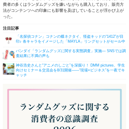
費者の多くはランダムグッズを嫌いながらも購入しており、販売方
法がコンテンツへの印象にも影響を及ぼしていることが浮かび上が
った。
注目記事
「名探偵コナン」コナンの蝶ネクタイ、怪盗キッドの“1412”が目
印♪ 各キャラをイメージした「MAYLA」リングセットがセール中
バンダイ「ランダムグッズに関する実態調査」実施― SNSでは調
査結果に不満の声も
神谷浩史さんと“アニメのしごと”を深掘り！ DMM pictures、学生
向けセミナー＆交流会を8/31開催――“現場×ビジネス”を一夜でキ
ャッチ