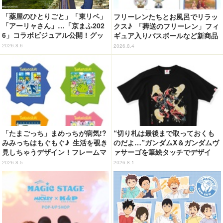
「薬屋のひとりごと」「東リベ」
フリーレンたちとお風呂でリラッ
「アーリャさん」…「京まふ202
クス♪ 「葬送のフリーレン」フィ
6」コラボビジュアル公開！グッ
ギュア入りバスボールなど新商品
ズなどの最新情報も
が登場！ ミミックに食べられた
2026.8.6
2026.8.4
フリーレンも
「たまごっち」まめっちが病気!?
“切り札は最後まで取っておくも
みみっちはもぐもぐ♪ 生活を覗き
のだよ…”ガンダムX＆ガンダムヴ
見しちゃうデザイン！フレームマ
ァサーゴを筆絵タッチでデザイ
グネット「ぴたっとフレーム」登
ン！「ガンダムX」Tシャツ発売
2026.8.5
2026.8.1
場☆