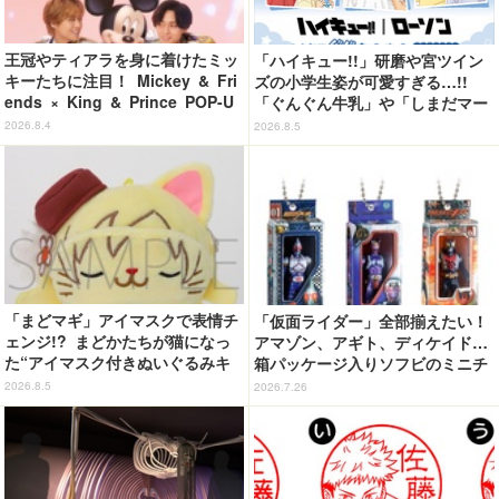
王冠やティアラを身に着けたミッ
「ハイキュー!!」研磨や宮ツイン
キーたちに注目！ Mickey & Fri
ズの小学生姿が可愛すぎる…!!
ends × King & Prince POP-U
「ぐんぐん牛乳」や「しまだマー
P SHOP「MAGIC STAGE」に新
ト」デザインのグッズも!? ロー
2026.8.4
2026.8.5
商品登場
ソン限定グッズが登場！
「まどマギ」アイマスクで表情チ
「仮面ライダー」全部揃えたい！
ェンジ!? まどかたちが猫になっ
アマゾン、アギト、ディケイド…
た“アイマスク付きぬいぐるみキ
箱パッケージ入りソフビのミニチ
ーホルダー”が登場
ュアが登場
2026.8.5
2026.7.26