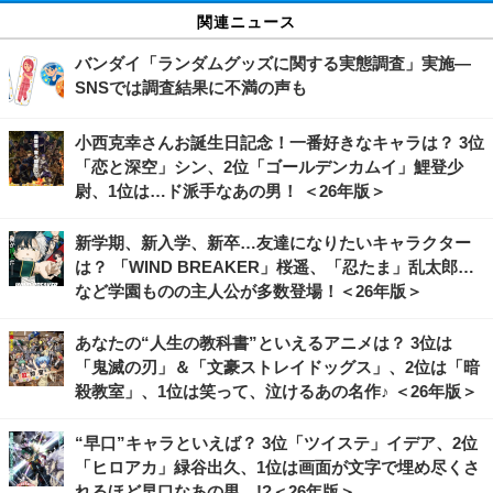
関連ニュース
バンダイ「ランダムグッズに関する実態調査」実施―
SNSでは調査結果に不満の声も
小西克幸さんお誕生日記念！一番好きなキャラは？ 3位
「恋と深空」シン、2位「ゴールデンカムイ」鯉登少
尉、1位は…ド派手なあの男！ ＜26年版＞
新学期、新入学、新卒…友達になりたいキャラクター
は？ 「WIND BREAKER」桜遥、「忍たま」乱太郎…
など学園ものの主人公が多数登場！＜26年版＞
あなたの“人生の教科書”といえるアニメは？ 3位は
「鬼滅の刃」＆「文豪ストレイドッグス」、2位は「暗
殺教室」、1位は笑って、泣けるあの名作♪ ＜26年版＞
“早口”キャラといえば？ 3位「ツイステ」イデア、2位
「ヒロアカ」緑谷出久、1位は画面が文字で埋め尽くさ
れるほど早口なあの男…!?＜26年版＞