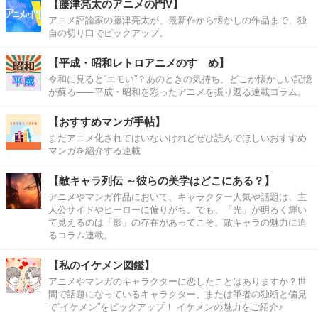
【藤津亮太のアニメの門V】
アニメ評論家の藤津亮太が、最新作から懐かしの作品まで、独
自の切り口でピックアップ。
【平成・昭和レトロアニメのすゝめ】
令和に見ると“エモい”？あのときの気持ち、どこか懐かしい記憶
が蘇る――平成・昭和を彩ったアニメを振り返る連載コラム。
【おすすめマンガ手帖】
まだアニメ化されてはいないけれどぜひ読んでほしいおすすめ
マンガを紹介する連載
【敵キャラ列伝 ～彼らの美学はどこにある？】
アニメやマンガ作品において、キャラクター人気や話題は、主
人公サイドやヒーローに偏りがち。でも、「光」が明るく輝い
て見えるのは「影」の存在があってこそ。敵キャラの魅力に迫
るコラム連載。
【私のイケメン図鑑】
アニメやマンガのキャラクターに恋したことはありますか？世
間で話題になっているキャラクター、または筆者の独断と偏見
で“イケメン”をピックアップ！ イケメンの魅力をご紹介♪