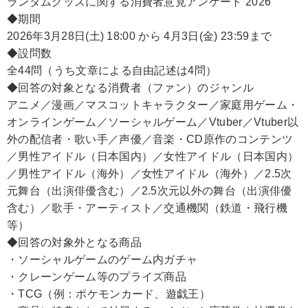
ランダムグッズに関する消費者意見アンケート 2026
◆期間
2026年3月28日(土) 18:00 から 4月3日(金) 23:59まで
◆設問数
全44問（うち文章による自由記述は4問）
◆回答の対象となる消費者（ファン）のジャンル
アニメ／漫画／マスコットキャラクター／家庭用ゲーム・
オンラインゲーム／ソーシャルゲーム／Vtuber／Vtuber以
外の配信者・歌い手／声優／音楽・CD原作のコンテンツ
／男性アイドル（日本国内）／女性アイドル（日本国内）
／男性アイドル（海外）／女性アイドル（海外）／2.5次
元舞台（出演俳優含む）／2.5次元以外の舞台（出演俳優
含む）／歌手・アーティスト／交通機関（鉄道・飛行機
等）
◆回答の対象外となる商品
・ソーシャルゲームのゲーム内ガチャ
・クレーンゲーム等のプライズ商品
・TCG（例：ポケモンカード、遊戯王）