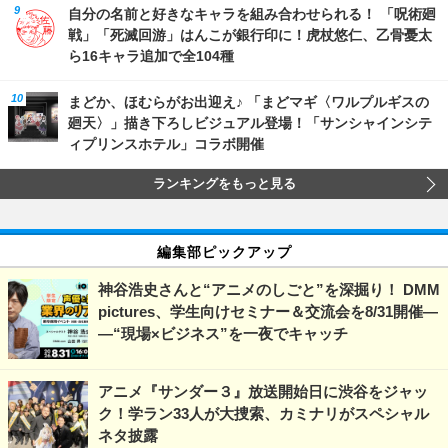
自分の名前と好きなキャラを組み合わせられる！ 「呪術廻
戦」「死滅回游」はんこが銀行印に！虎杖悠仁、乙骨憂太
ら16キャラ追加で全104種
まどか、ほむらがお出迎え♪ 「まどマギ〈ワルプルギスの
廻天〉」描き下ろしビジュアル登場！「サンシャインシテ
ィプリンスホテル」コラボ開催
ランキングをもっと見る
編集部ピックアップ
神谷浩史さんと“アニメのしごと”を深掘り！ DMM
pictures、学生向けセミナー＆交流会を8/31開催―
―“現場×ビジネス”を一夜でキャッチ
アニメ『サンダー３』放送開始日に渋谷をジャッ
ク！学ラン33人が大捜索、カミナリがスペシャル
ネタ披露