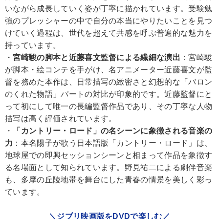
いながら成長していく姿が丁寧に描かれています。受験勉
強のプレッシャーの中で自分の本当にやりたいことを見つ
けていく過程は、世代を超えて共感を呼ぶ普遍的な魅力を
持っています。
・
宮崎駿の脚本と近藤喜文監督による繊細な演出
：宮崎駿
が脚本・絵コンテを手がけ、名アニメーター近藤喜文が監
督を務めた本作は、日常描写の緻密さと幻想的な「バロン
のくれた物語」パートの対比が印象的です。近藤監督にと
って初にして唯一の長編監督作品であり、その丁寧な人物
描写は高く評価されています。
・
「カントリー・ロード」の名シーンに象徴される音楽の
力
：本名陽子が歌う日本語版「カントリー・ロード」は、
地球屋での即興セッションシーンと相まって作品を象徴す
る名場面として知られています。野見祐二による劇伴音楽
も、多摩の丘陵地帯を舞台にした青春の情景を美しく彩っ
ています。
＼ジブリ映画版をDVDで楽しむ／