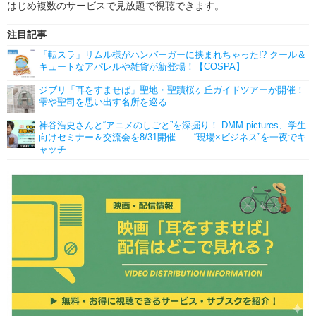
はじめ複数のサービスで見放題で視聴できます。
注目記事
「転スラ」リムル様がハンバーガーに挟まれちゃった!? クール＆
キュートなアパレルや雑貨が新登場！【COSPA】
ジブリ「耳をすませば」聖地・聖蹟桜ヶ丘ガイドツアーが開催！
雫や聖司を思い出す名所を巡る
神谷浩史さんと“アニメのしごと”を深掘り！ DMM pictures、学生
向けセミナー＆交流会を8/31開催――“現場×ビジネス”を一夜でキ
ャッチ