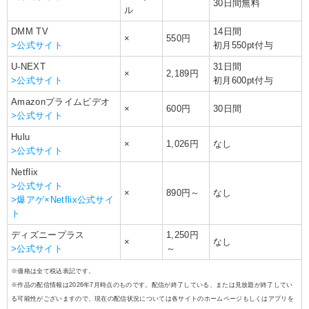
30日間無料
ル
DMM TV
14日間
×
550円
>公式サイト
初月550pt付与
U-NEXT
31日間
×
2,189円
>公式サイト
初月600pt付与
Amazonプライムビデオ
×
600円
30日間
>公式サイト
Hulu
×
1,026円
なし
>公式サイト
Netflix
>公式サイト
×
890円～
なし
>爆アゲ×Netflix公式サイ
ト
ディズニープラス
1,250円
×
なし
>公式サイト
～
※価格は全て税込表記です。
※作品の配信情報は2026年7月時点のものです。配信が終了している、または見放題が終了してい
る可能性がございますので、現在の配信状況については各サイトのホームページもしくはアプリを