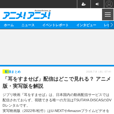
CL
ホーム
ニュース
イベントレポート
インタビュー
レビュ
ニュース
アニメ
映画/ドラマ
イベントレポート
マンガ
ノベル
アニメ
映画
インタビュー
音楽
声優
ライブ
舞台
スタッフ
声優
レビュー
2026.7.8（水）07:41
配信まとめ
「耳をすませば」配信はどこで見れる？ アニメ
ゲーム
グッズ
海外イベント
ビジネス
俳優・タレント
アーティスト
アニメ
実写
動画
版・実写版を解説
イベント
海外
ビジネス
書評
イベント
アニメ
映画/ドラマ
連載・コラム
ジブリ映画『耳をすませば』は、日本国内の動画配信サービスでは
配信されておらず、視聴できる唯一の方法はTSUTAYA DISCASのDV
ゲーム
座談会
アニメ！アニメ！TV
ABEMA Cafe
Dレンタルです。
実写映画版（2022年/松竹）はU-NEXTやAmazonプライムビデオを