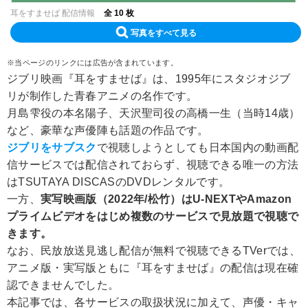
耳をすませば 配信情報
全 10 枚
写真をすべて見る
※当ページのリンクには広告が含まれています。
ジブリ映画『耳をすませば』は、1995年にスタジオジブ
リが制作した青春アニメの名作です。
月島雫役の本名陽子、天沢聖司役の高橋一生（当時14歳）
など、豪華な声優陣も話題の作品です。
ジブリをサブスク
で視聴しようとしても日本国内の動画配
信サービスでは配信されておらず、視聴できる唯一の方法
はTSUTAYA DISCASのDVDレンタルです。
一方、
実写映画版（2022年/松竹）はU-NEXTやAmazon
プライムビデオをはじめ複数のサービスで見放題で視聴で
きます。
なお、民放放送見逃し配信が無料で視聴できるTVerでは、
アニメ版・実写版ともに『耳をすませば』の配信は現在確
認できませんでした。
本記事では、各サービスの取扱状況に加えて、声優・キャ