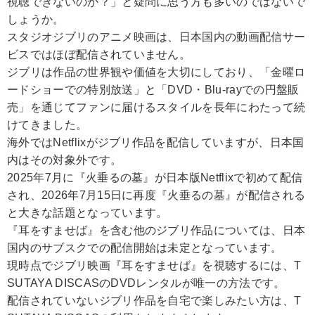
視聴できないのか？」と疑問に思う方も多いのではないで
しょうか。
スタジオジブリのアニメ映画は、日本国内の動画配信サー
ビスではほぼ配信されていません。
ジブリは作品の世界観や価値を大切にしており、「金曜ロ
ードショーでの特別放送」と「DVD・Blu-rayでの円盤販
売」を通じてファンに届けるスタイルを長年にわたって続
けてきました。
海外ではNetflixがジブリ作品を配信していますが、日本国
内はその対象外です。
2025年7月に『火垂るの墓』が日本版Netflixで初めて配信
され、2026年7月15日に再度『火垂るの墓』が配信される
と大きな話題となっています。
『耳をすませば』を含む他のジブリ作品については、日本
国内のサブスクでの配信開始は未定となっています。
現時点でジブリ映画『耳をすませば』を視聴するには、T
SUTAYA DISCASのDVDレンタルが唯一の方法です。
配信されていないジブリ作品を自宅で楽しみたい方は、T