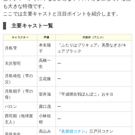
も大きな特徴です。
ここでは主要キャストと注目ポイントを紹介します。
主要キャスト一覧
キャラクター
声優
代表作（アニメ）
本名陽
『ふたりはプリキュア』美墨なぎさ/キ
月島雫
子
ュアブラック
高橋一
天沢聖司
ー
生
月島靖也（雫の
立花隆
ー
父）
月島朝子（雫の
室井滋
『平成狸合戦ぽんぽこ』おキヨ
母）
バロン
露口茂
ー
西司朗（地球屋
小林桂
ー
主人）
樹
高山み
『
名探偵コナン
』江戸川コナン
高坂先生