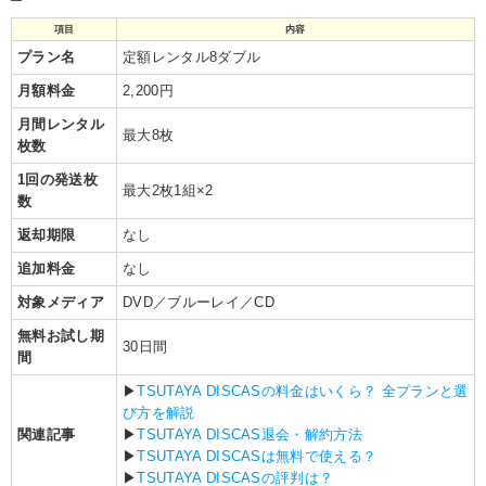
項目
内容
プラン名
定額レンタル8ダブル
月額料金
2,200円
月間レンタル
最大8枚
枚数
1回の発送枚
最大2枚1組×2
数
返却期限
なし
追加料金
なし
対象メディア
DVD／ブルーレイ／CD
無料お試し期
30日間
間
▶︎
TSUTAYA DISCASの料金はいくら？ 全プランと選
び方を解説
関連記事
▶︎
TSUTAYA DISCAS退会・解約方法
▶︎
TSUTAYA DISCASは無料で使える？
▶︎
TSUTAYA DISCASの評判は？