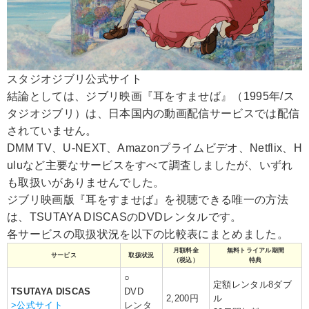
スタジオジブリ公式サイト
結論としては、ジブリ映画『耳をすませば』（1995年/ス
タジオジブリ）は、日本国内の動画配信サービスでは配信
されていません。
DMM TV、U-NEXT、Amazonプライムビデオ、Netflix、H
uluなど主要なサービスをすべて調査しましたが、いずれ
も取扱いがありませんでした。
ジブリ映画版『耳をすませば』を視聴できる唯一の方法
は、TSUTAYA DISCASのDVDレンタルです。
各サービスの取扱状況を以下の比較表にまとめました。
月額料金
無料トライアル期間
サービス
取扱状況
（税込）
特典
○
定額レンタル8ダブ
TSUTAYA DISCAS
DVD
2,200円
ル
>公式サイト
レンタ