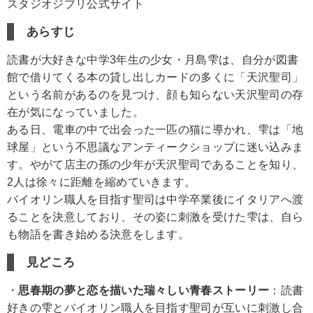
スタジオジブリ公式サイト
あらすじ
読書が大好きな中学3年生の少女・月島雫は、自分が図書
館で借りてくる本の貸し出しカードの多くに「天沢聖司」
という名前があるのを見つけ、顔も知らない天沢聖司の存
在が気になっていました。
ある日、電車の中で出会った一匹の猫に導かれ、雫は「地
球屋」という不思議なアンティークショップに迷い込みま
す。やがて店主の孫の少年が天沢聖司であることを知り、
2人は徐々に距離を縮めていきます。
バイオリン職人を目指す聖司は中学卒業後にイタリアへ渡
ることを決意しており、その姿に刺激を受けた雫は、自ら
も物語を書き始める決意をします。
見どころ
・
思春期の夢と恋を描いた瑞々しい青春ストーリー
：読書
好きの雫とバイオリン職人を目指す聖司が互いに刺激し合