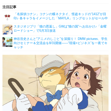
注目記事
「名探偵コナン」コナンの蝶ネクタイ、怪盗キッドの“1412”が目
印♪ 各キャラをイメージした「MAYLA」リングセットがセール中
スタジオジブリ「猫の恩返し」GWは“猫の国”へお出かけ♪「金曜
ロードショー」で5月3日放送
神谷浩史さんと“アニメのしごと”を深掘り！ DMM pictures、学生
向けセミナー＆交流会を8/31開催――“現場×ビジネス”を一夜でキ
ャッチ