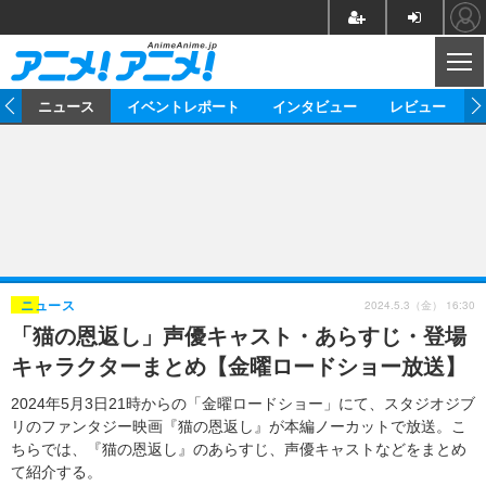
CL
ム
ニュース
イベントレポート
インタビュー
レビュー
ニュース
アニメ
映画/ドラマ
イベントレポート
マンガ
ノベル
アニメ
映画
インタビュー
音楽
声優
ライブ
舞台
スタッフ
声優
レビュー
2024.5.3（金） 16:30
ニュース
「猫の恩返し」声優キャスト・あらすじ・登場
ゲーム
グッズ
海外イベント
ビジネス
俳優・タレント
アーティスト
アニメ
実写
動画
キャラクターまとめ【金曜ロードショー放送】
イベント
海外
ビジネス
書評
イベント
アニメ
映画/ドラマ
連載・コラム
2024年5月3日21時からの「金曜ロードショー」にて、スタジオジブ
リのファンタジー映画『猫の恩返し』が本編ノーカットで放送。こ
ゲーム
座談会
アニメ！アニメ！TV
ABEMA Cafe
ちらでは、『猫の恩返し』のあらすじ、声優キャストなどをまとめ
て紹介する。