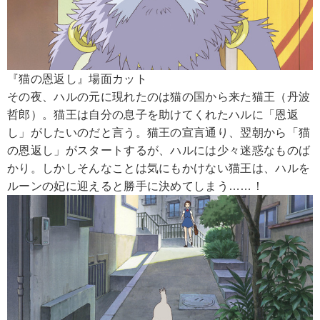
『猫の恩返し』場面カット
その夜、ハルの元に現れたのは猫の国から来た猫王（丹波
哲郎）。猫王は自分の息子を助けてくれたハルに「恩返
し」がしたいのだと言う。猫王の宣言通り、翌朝から「猫
の恩返し」がスタートするが、ハルには少々迷惑なものば
かり。しかしそんなことは気にもかけない猫王は、ハルを
ルーンの妃に迎えると勝手に決めてしまう……！