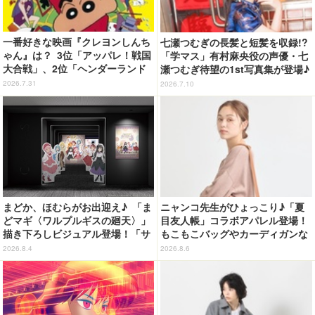
一番好きな映画『クレヨンしんち
七瀬つむぎの長髪と短髪を収録!?
ゃん』は？ 3位「アッパレ！戦国
「学マス」有村麻央役の声優・七
大合戦」、2位「ヘンダーランド
瀬つむぎ待望の1st写真集が登場♪
の大冒険」、1位は…？【『映画
10月30日に発売
2026.7.31
2026.7.10
クレヨンしんちゃん 奇々怪々！
オラの妖怪バケ～ション』公開記
念】
まどか、ほむらがお出迎え♪ 「ま
ニャンコ先生がひょっこり♪「夏
どマギ〈ワルプルギスの廻天〉」
目友人帳」コラボアパレル登場！
描き下ろしビジュアル登場！「サ
もこもこバッグやカーディガンな
ンシャインシティプリンスホテ
ど全8型
2026.8.4
2026.8.6
ル」コラボ開催