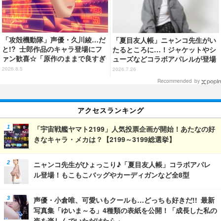
「攻殻機動隊」声優・久川綾…だ
「夏目友人帳」ニャンコ先生がい
と!? 士郎作品のキャラ登場にフ
たるところに…！ジャケットやシ
ァン歓喜☆「原作のままで良すぎ
ューズなどコラボアパレルが登場
るな」「脳の処理が追いつかない
♪
2026.8.5
2026.7.26
よお」…第5話【ネタバレあり反
Recommended by
応まとめ】
アクセスランキング
「宇宙戦艦ヤマト2199」人気投票企画が開始！あたなの好
きなキャラ・メカは？【2199～3199総選挙】
ニャンコ先生がひょっこり♪「夏目友人帳」コラボアパレ
ル登場！もこもこバッグやカーディガンなど全8型
声優・小倉唯、可愛いもクールも…どっちも好きだ!! 最新
写真集「ゆいま～る」4種類の表紙を公開！「成長した私の
姿を楽しんでいただけたら」