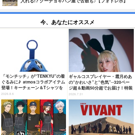
入れる!? グーチョキパン屋で舌鼓も♪【フォトレポ】
今、あなたにオススメ
「モンチッチ」が“TENKYU”の着
ギャルコスプレイヤー・霜月めあ
ぐるみに♪ atmosコラボアイテム
の“かわいさ”と“色気”─320ペー
登場！キーチェーン＆Tシャツを
ジ超＆動画50分超でお届け！特装
展開
合本版のデジタル写真集が登場
2026.8.6
2026.7.31