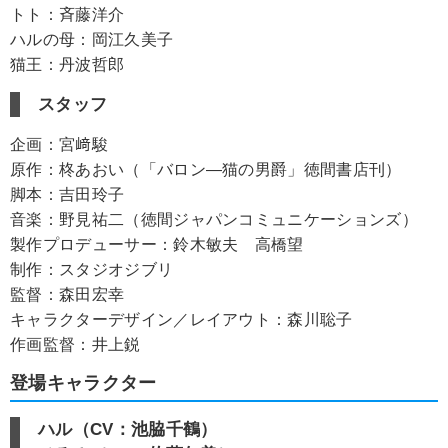
トト：斉藤洋介
ハルの母：岡江久美子
猫王：丹波哲郎
スタッフ
企画：宮﨑駿
原作：柊あおい（「バロン―猫の男爵」徳間書店刊）
脚本：吉田玲子
音楽：野見祐二（徳間ジャパンコミュニケーションズ）
製作プロデューサー：鈴木敏夫 高橋望
制作：スタジオジブリ
監督：森田宏幸
キャラクターデザイン／レイアウト：森川聡子
作画監督：井上鋭
登場キャラクター
ハル（CV：池脇千鶴）