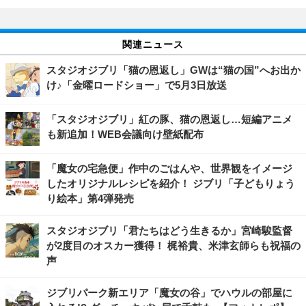
関連ニュース
スタジオジブリ「猫の恩返し」GWは“猫の国”へお出か
け♪「金曜ロードショー」で5月3日放送
「スタジオジブリ」紅の豚、猫の恩返し…短編アニメ
も新追加！WEB会議向け壁紙配布
「魔女の宅急便」作中のごはんや、世界観をイメージ
したオリジナルレシピを紹介！ ジブリ「子どもりょう
り絵本」第4弾発売
スタジオジブリ「君たちはどう生きるか」宮崎駿監督
が2度目のオスカー獲得！ 梶裕貴、米津玄師らも祝福の
声
ジブリパーク新エリア「魔女の谷」でハウルの部屋に