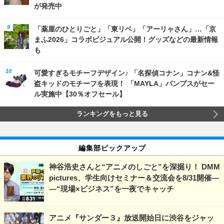
が発売中
「薬屋のひとりごと」「東リベ」「アーリャさん」…「京
まふ2026」コラボビジュアル公開！グッズなどの最新情報
も
可愛すぎるモチーフデザイン♪ 「名探偵コナン」コナン&怪
盗キッドのモチーフを表現！ 「MAYLA」パンプスがセー
ル実施中【30％オフセール】
ランキングをもっと見る
編集部ピックアップ
神谷浩史さんと“アニメのしごと”を深掘り！ DMM
pictures、学生向けセミナー＆交流会を8/31開催―
―“現場×ビジネス”を一夜でキャッチ
アニメ『サンダー３』放送開始日に渋谷をジャッ