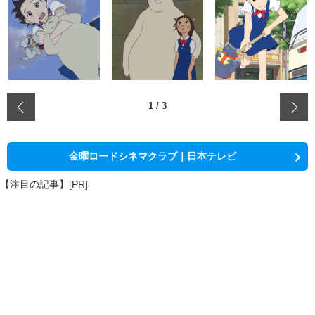
‹
1
/
3
金曜ロードシネマクラブ｜日本テレビ
【注目の記事】[PR]