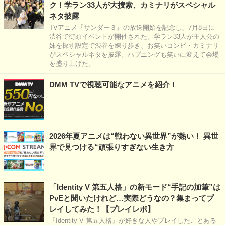
ク！学ラン33人が大捜索、カミナリがスペシャル
ネタ披露
TVアニメ『サンダー３』の放送開始を記念し、7月8日に
渋谷で街頭イベントが開催された。学ラン33人が主人公の
妹を探す設定で渋谷を練り歩き、お笑いコンビ・カミナリ
がスペシャルネタを披露。ハプニングも笑いに変えて会場
を盛り上げた。
DMM TVで視聴可能なアニメを紹介！
2026年夏アニメは“戦わない異世界”が熱い！ 異世
界で見つける“頑張りすぎない生き方
「Identity V 第五人格」の新モード“手記の加筆”は
PvEと聞いたけれど…実際どうなの？集まってプ
レイしてみた！【プレイレポ】
『Identity V 第五人格』が好きな人やプレイしたことある