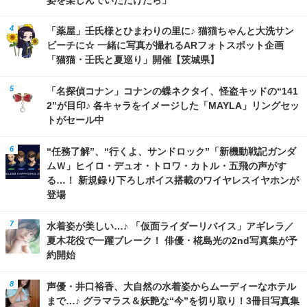
「薬屋」壬氏様とひまわりの里に♪ 猫猫ちゃんと大洗サン
ビーチに☆ 一緒に写真が撮れるARフォトスポット企画
「猫猫・壬氏と夏巡り」開催【茨城県】
「名探偵コナン」コナンの蝶ネクタイ、怪盗キッドの“141
2”が目印♪ 各キャラをイメージした「MAYLA」リングセッ
トがセール中
“任務了解”、“行くよ、サンドロック”「新機動戦記ガンダ
ムＷ」ヒイロ・デュオ・トロワ・カトル・五飛の声がす
る…！ 新規録り下ろしボイス搭載のワイヤレスイヤホンが
登場
水着姿が美しい…♪ 「仮面ライダーリバイス」アギレラ／
夏木花役で一躍ブレーク！ 俳優・椛島光の2nd写真集が予
約開始
声優・井口裕香、大自然の水着姿からムーディーなホテル
まで…♪ グラマラス＆妖艶な“今”を切り取り！3冊目写真集