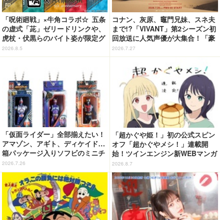
「呪術廻戦」×牛角コラボ☆ 五条
コナン、灰原、竈門兄妹、スネ夫
の虚式「茈」ゼリードリンクや、
まで!?「VIVANT」第2シーズン初
虎杖・伏黒らのバイト姿が限定グ
回放送に人気声優が大集合！「豪
ッズに【8月26日～】
華すぎる」花江夏樹＆鬼頭明里＆
2026.8.5
2026.7.27
関智一＆高山みなみら出演
「仮面ライダー」全部揃えたい！
「超かぐや姫！」初の公式スピン
アマゾン、アギト、ディケイド…
オフ「超かぐやメシ！」連載開
箱パッケージ入りソフビのミニチ
始！ツインエンジン新WEBマンガ
ュアが登場
レーベル「ビビビコミック」創刊
2026.7.26
2026.8.7