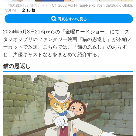
『猫の恩返し』場面カット（C）2002 Aoi Hiiragi/Reiko Yoshida/Studio Ghibli,
NDHMT
全 16 枚
写真をすべて見る
2024年5月3日21時からの「金曜ロードショー」にて、ス
タジオジブリのファンタジー映画『猫の恩返し』が本編ノ
ーカットで放送。こちらでは、『猫の恩返し』のあらす
じ、声優キャストなどをまとめて紹介する。
猫の恩返し