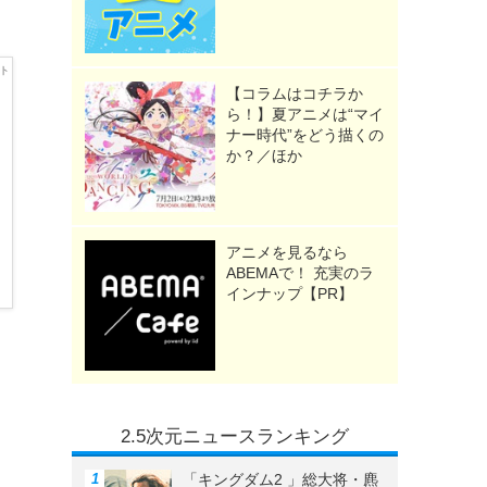
こ
【コラムはコチラか
ら！】夏アニメは“マイ
ナー時代”をどう描くの
か？／ほか
アニメを見るなら
ABEMAで！ 充実のラ
インナップ【PR】
2.5次元ニュースランキング
「キングダム2 」総大将・麃