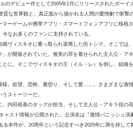
ルのデビュー作として2005年2月にリリースされたボーイ
た硬質な世界観と、真正面から描かれる人間の愛憎劇で衝撃
ーマーゲームや携帯アプリ・スマートフォンアプリに移植
。今なお多くのファンに支持されている。
組織ヴィスキオに乗っ取られ退廃した街トシマ。そこでは
ラ」が開催されていた。無実の罪を着せられた主人公・ア
ことに。そこでヴィスキオの王（イル・レ）を倒し、組織
模様。欲望、恐怖、裏切り、そして愛……。さまざまな激
いうストーリーだ。
仁、内田裕基のタッグが担当。そして主人公・アキラ役の
るキャスト情報が公開された。公演名は『激情バニッシュ演
る本作が、20周年という記念すべき2025年に満を持して