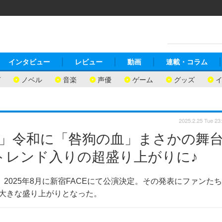
インタビュー
レビュー
動画
連載・コラム
ガ
ノベル
音楽
声優
ゲーム
グッズ
2025.2.25 Tue 23
た」令和に「咎狗の血」まさかの舞
トレンド入りの超盛り上がりに♪
2025年8月に新宿FACEにて公演決定。その発表にファンたち
る大きな盛り上がりとなった。