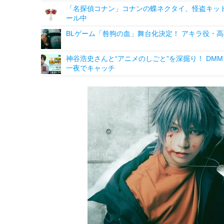
「名探偵コナン」コナンの蝶ネクタイ、怪盗キッドの“
ール中
BLゲーム「咎狗の血」舞台化決定！ アキラ役・高
神谷浩史さんと“アニメのしごと”を深掘り！ DMM p
一夜でキャッチ