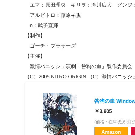
エマ：原田理央 キリヲ：滝川広大 グンジ
アルビトロ：藤原祐規
n：武子直輝
【制作】
ゴーチ・ブラザーズ
【主催】
激情バニッシュ演劇「咎狗の血」製作委員会
（C）2005 NITRO ORIGIN （C）激情バ
咎狗の血 Window
￥3,905
(価格・在庫状況は記
Amazon