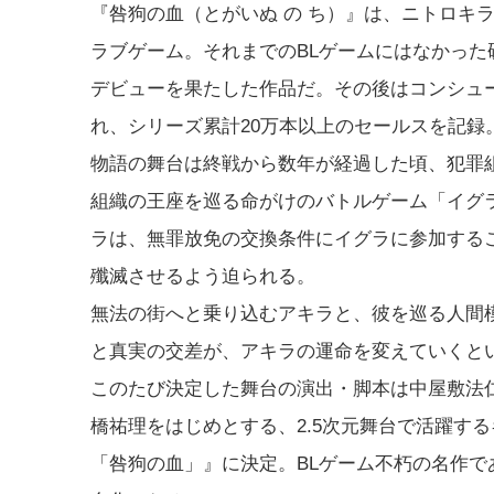
『咎狗の血（とがいぬ の ち）』は、ニトロキラ
ラブゲーム。それまでのBLゲームにはなかっ
デビューを果たした作品だ。その後はコンシュ
れ、シリーズ累計20万本以上のセールスを記録
物語の舞台は終戦から数年が経過した頃、犯罪
組織の王座を巡る命がけのバトルゲーム「イグ
ラは、無罪放免の交換条件にイグラに参加する
殲滅させるよう迫られる。
無法の街へと乗り込むアキラと、彼を巡る人間
と真実の交差が、アキラの運命を変えていくと
このたび決定した舞台の演出・脚本は中屋敷法
橋祐理をはじめとする、2.5次元舞台で活躍す
「咎狗の血」』に決定。BLゲーム不朽の名作であ