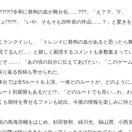
!?!?!?令和に咎狗の血が舞台化……???」「え？マ、マ、
ょ!?!??」「いや、そもそも20年前の作品……？」と驚きを
も長らくランクインし、「トレンドに咎狗の血があると思ったら
ンド見てるんだ…」と嬉しく困惑するコメントも多数集まって
だぞ……」「あの頃の自分に伝えてあげたい」「このゲー
振り返る投稿も寄せられた。
舞台では全5ルートを上演。一体どのルートが、どのように
ート別展開もあるだと!?」「どのルートでも良い…わ、わ
早くも期待を寄せるファンも続出。今後の情報を楽しみに待
ラ役の鳥海浩輔をはじめ、杉田智和、緑川光、福山潤、小西