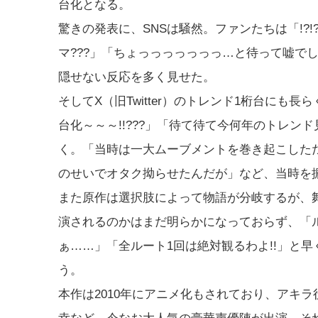
台化となる。
驚きの発表に、SNSは騒然。ファンたちは「!?!?
マ???」「ちょっっっっっっっ…と待って嘘でし
隠せない反応を多く見せた。
そしてX（旧Twitter）のトレンド1桁台に
台化～～～!!???」「待て待て今何年のトレ
く。「当時は一大ムーブメントを巻き起こした
のせいでオタク拗らせたんだが」など、当時を
また原作は選択肢によって物語が分岐するが、
演されるのかはまだ明らかになっておらず、「ル
ぁ……」「全ルート1回は絶対観るわよ!!」と
う。
本作は2010年にアニメ化もされており、アキ