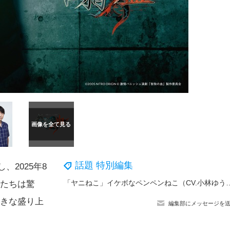
話題 特別編集
、2025年8
「ヤニねこ」イケボなペンペンねこ（CV.小林ゆう）登場にゃ♪「※マネをしないでください」テロップや、アルねこ失踪で江
ンたちは驚
大きな盛り上
編集部にメッセージを