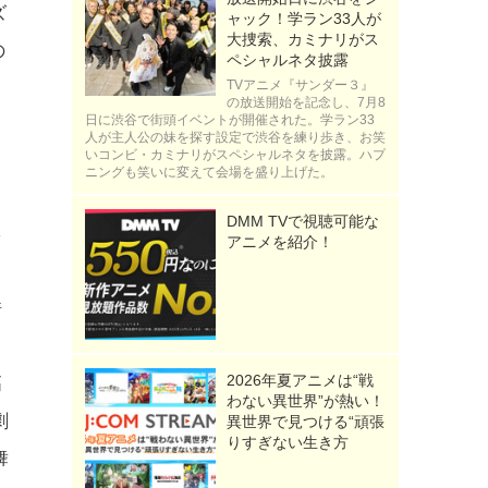
ズ
ャック！学ラン33人が
大捜索、カミナリがス
の
ペシャルネタ披露
さ
TVアニメ『サンダー３』
の放送開始を記念し、7月8
日に渋谷で街頭イベントが開催された。学ラン33
人が主人公の妹を探す設定で渋谷を練り歩き、お笑
いコンビ・カミナリがスペシャルネタを披露。ハプ
、
ニングも笑いに変えて会場を盛り上げた。
キ
DMM TVで視聴可能な
を
アニメを紹介！
情
2026年夏アニメは“戦
高
わない異世界”が熱い！
劇
異世界で見つける“頑張
りすぎない生き方
舞