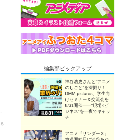
編集部ピックアップ
神谷浩史さんと“アニメ
のしごと”を深掘り！
DMM pictures、学生向
けセミナー＆交流会を
8/31開催――“現場×ビ
ノ島が聖地になっちゃう!?「今期の癒し枠」「怒られない回」第6話【ネタバレあり反応まとめ】
ジネス”を一夜でキャッ
チ
送る
アニメ『サンダー３』
放送開始日に渋谷をジ