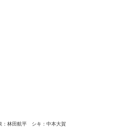
泉：林田航平 シキ：中本大賀