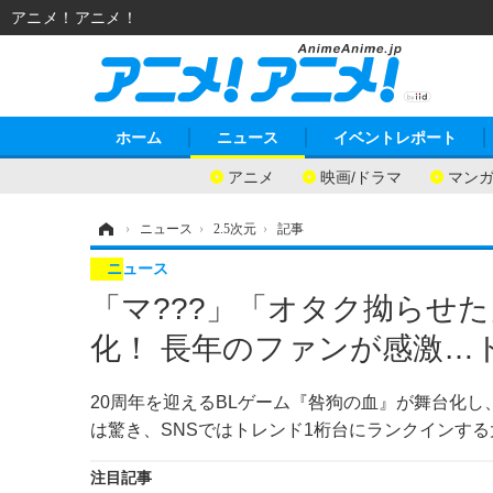
アニメ！アニメ！
ホーム
ニュース
イベントレポート
アニメ
映画/ドラマ
マン
ホーム
›
ニュース
›
2.5次元
›
記事
ニュース
「マ???」「オタク拗らせ
化！ 長年のファンが感激…
20周年を迎えるBLゲーム『咎狗の血』が舞台化し、
は驚き、SNSではトレンド1桁台にランクインす
注目記事