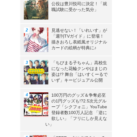
公役は豊川悦司に決定！「就
職試験に受かった気分」
見逃せない！「いれいす」が
「週刊TVガイド」に登場！
描きおろし表紙風オリジナル
カードの絵柄が特典に♪
「ちびまる子ちゃん」高校生
になった花輪クンやはまじの
姿は!? 舞台「はいすくーるで
いず」キービジュアル公開
100万円のグッズ＆争奪必至
の1円グッズも!?2.5次元グル
ープ「シクフォニ」YouTube
登録者数100万人記念 「逆に
欲しい」「フリにしか見えな
い」