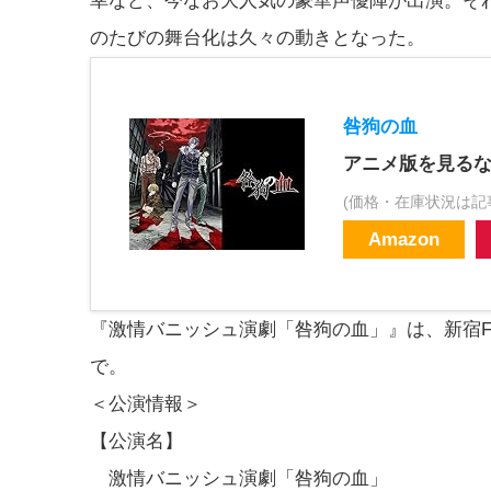
幸など、今なお大人気の豪華声優陣が出演。そ
のたびの舞台化は久々の動きとなった。
咎狗の血
アニメ版を見る
(価格・在庫状況は記
Amazon
『激情バニッシュ演劇「咎狗の血」』は、新宿F
で。
＜公演情報＞
【公演名】
激情バニッシュ演劇「咎狗の血」