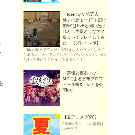
「Identity V 第五人
格」の新モード“手記の
加筆”はPvEと聞いたけ
れど…実際どうなの？
集まってプレイしてみ
舞
た！【プレイレポ】
『Identity V 第五人格』が好きな人やプレイしたこ
い
とある人、全くプレイしたことがない人など、様々
な4人を集めてプレイしてみました！
ム
「声優と夜あそび」
MCによる直筆プロフ
上
ィール帳&トレカを公
開中♪
と
【夏アニメ 2026】
2026年春アニメの情報は
克
コチラで！