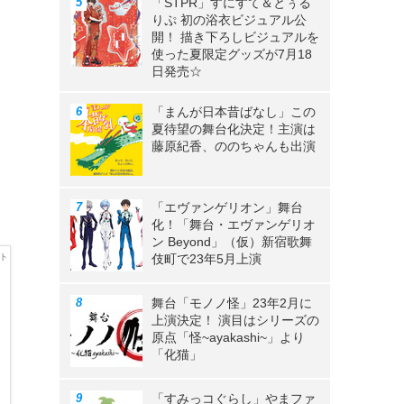
「STPR」すにすて＆とぅる
りぷ 初の浴衣ビジュアル公
開！ 描き下ろしビジュアルを
使った夏限定グッズが7月18
日発売☆
「まんが日本昔ばなし」この
夏待望の舞台化決定！主演は
藤原紀香、ののちゃんも出演
「エヴァンゲリオン」舞台
化！「舞台・エヴァンゲリオ
ン Beyond」（仮）新宿歌舞
伎町で23年5月上演
舞台「モノノ怪」23年2月に
上演決定！ 演目はシリーズの
原点「怪~ayakashi~」より
「化猫」
「すみっコぐらし」やまファ