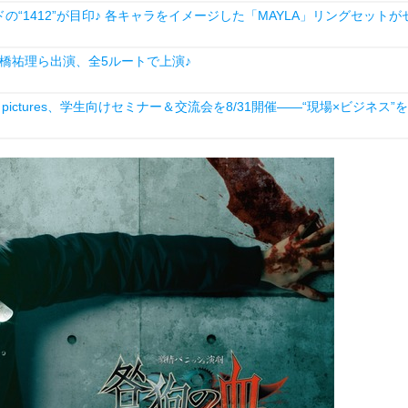
1412”が目印♪ 各キャラをイメージした「MAYLA」リングセットが
橋祐理ら出演、全5ルートで上演♪
ictures、学生向けセミナー＆交流会を8/31開催――“現場×ビジネス”を