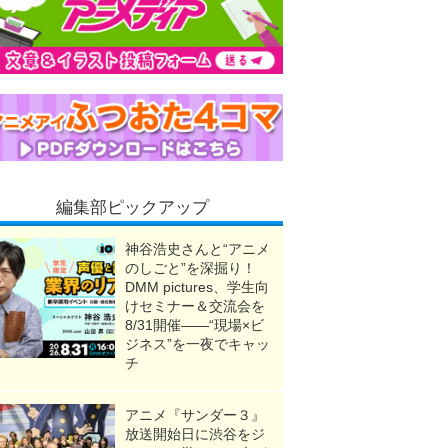
編集部ピックアップ
神谷浩史さんと“アニメ
のしごと”を深掘り！
DMM pictures、学生向
けセミナー＆交流会を
8/31開催――“現場×ビ
ジネス”を一夜でキャッ
チ
アニメ『サンダー３』
放送開始日に渋谷をジ