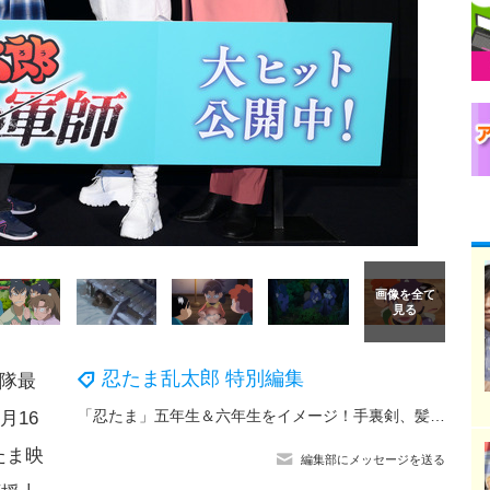
忍たま乱太郎 特別編集
者隊最
「忍たま」五年生＆六年生をイメージ！手裏剣、髪を結う仕草…和の趣を感じさせる「MAYLA」パンプス
月16
たま映
編集部にメッセージを送る