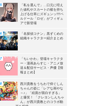
「私を選んで」…口元に咥え
た値札やスカートの裾を持ち
上げる仕草にズギュンッ!!!!ベ
ルドール「ロゼ」がフィギュ
アで新登場
「名探偵コナン」黒ずくめの
組織キャラクター紹介まとめ
「ちいかわ」登場キャラクタ
ー・漫画あらすじ・アニメ放
送＆配信サービス・声優【情
報まとめ】
西川貴教をうちわで仰ぐしん
ちゃんの姿に「レアな画やな
～♪」「絵面が面白すぎる」
と爆笑！ 「クレヨンしんちゃ
ん」が西川貴教とのコラボ動