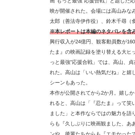
画”もっと最強”応援合戦」と題した
映が開催された。会場には高山みな
太郎（善法寺伊作役）、鈴木千尋（
※本レポートは本編のネタバレを含
興行収入が24億円、観客動員数が1
たま』の映画記録を塗り替える大ヒ
っと最強”応援合戦」では、高山、
れた。高山は「いい熱気だね」と嬉
シーンもあった。
本作が公開されてから2か月。嬉し
れると、高山は「『忍たま』って笑
ました」と本作ならではの魅力を語
らも『久しぶりに映画観ました、あ
ンや、後輩たちからも『エモかった