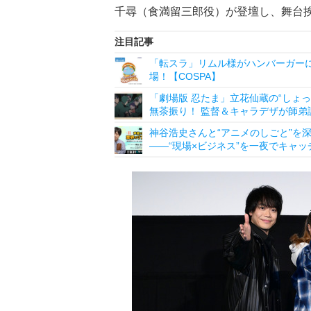
千尋（食満留三郎役）が登壇し、舞台
注目記事
「転スラ」リムル様がハンバーガーに
場！【COSPA】
「劇場版 忍たま」立花仙蔵の“しょっ
無茶振り！ 監督＆キャラデザが師弟
神谷浩史さんと“アニメのしごと”を深掘り
――“現場×ビジネス”を一夜でキャッ