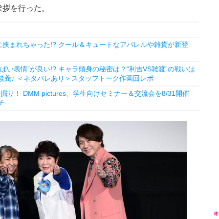
挨拶を行った。
挟まれちゃった!? クール＆キュートなアパレルや雑貨が新登
ぱい表情”が良い!? キャラ頭身の秘密は？“利吉VS雑渡”の戦いは
談義♪ ＜ネタバレあり＞スタッフトーク作画回レポ
！ DMM pictures、学生向けセミナー＆交流会を8/31開催
チ