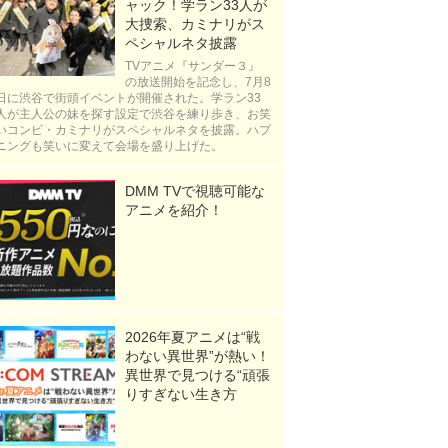
ャック！学ラン33人が
大捜索、カミナリがス
ペシャルネタ披露
TVアニメ『サンダー３』
の放送開始を記念し、7月8
日に渋谷で街頭イベントが開催された。学ラン33
人が主人公の妹を探す設定で渋谷を練り歩き、お笑
いコンビ・カミナリがスペシャルネタを披露。ハプ
ニングも笑いに変えて会場を盛り上げた。
DMM TVで視聴可能な
アニメを紹介！
2026年夏アニメは“戦
わない異世界”が熱い！
異世界で見つける“頑張
りすぎない生き方