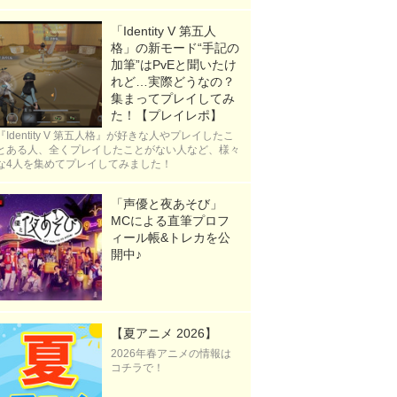
「Identity V 第五人
格」の新モード“手記の
加筆”はPvEと聞いたけ
れど…実際どうなの？
集まってプレイしてみ
た！【プレイレポ】
『Identity V 第五人格』が好きな人やプレイしたこ
とある人、全くプレイしたことがない人など、様々
な4人を集めてプレイしてみました！
「声優と夜あそび」
MCによる直筆プロフ
ィール帳&トレカを公
開中♪
【夏アニメ 2026】
2026年春アニメの情報は
コチラで！