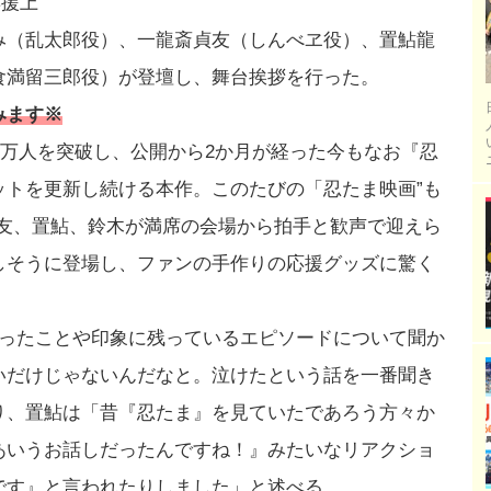
応援上
み（乱太郎役）、一龍斎貞友（しんべヱ役）、置鮎龍
食満留三郎役）が登壇し、舞台挨拶を行った。
みます※
60万人を突破し、公開から2か月が経った今もなお『忍
ットを更新し続ける本作。このたびの「忍たま映画”も
貞友、置鮎、鈴木が満席の会場から拍手と歓声で迎えら
しそうに登場し、ファンの手作りの応援グッズに驚く
かったことや印象に残っているエピソードについて聞か
いだけじゃないんだなと。泣けたという話を一番聞き
り、置鮎は「昔『忍たま』を見ていたであろう方々か
あいうお話しだったんですね！』みたいなリアクショ
です』と言われたりしました」と述べる。