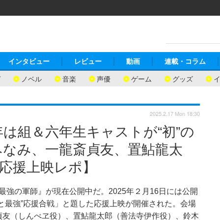
インタビュー
レビュー
動画
連載・コラム
ガ
ノベル
音楽
声優
ゲーム
グッズ
2025.2.17 Mon 18:30
年は組＆六年生キャストが“初”の
みなみ、一龍斎貞友、置鮎龍太
応援上映レポ】
最強の軍師』が現在公開中だ。2025年２月16日には公開
と最強”応援合戦」と題した応援上映が開催された。会場
貞友（しんべヱ役）、置鮎龍太郎（善法寺伊作役）、鈴木