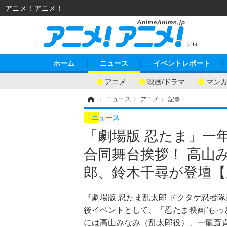
アニメ！アニメ！
ホーム
ニュース
イベントレポート
アニメ
映画/ドラマ
マン
ホーム
›
ニュース
›
アニメ
›
記事
ニュース
「劇場版 忍たま」一
合同舞台挨拶！ 高山
郎、鈴木千尋が登壇【
『劇場版 忍たま乱太郎 ドクタケ忍者隊
後イベントとして、「忍たま映画”もっ
には高山みなみ（乱太郎役）、一龍斎