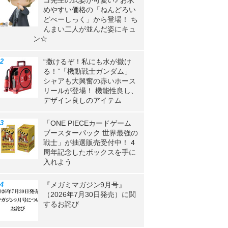
コ先生の式姿が可愛い♪ お求
めやすい価格の「ねんどろい
どべーしっく」から登場！ ち
んまい二人が並んだ姿にキュ
ン☆
“撒けるぞ！私にも水が撒け
る！”「機動戦士ガンダム」
シャアも大興奮の赤いホース
リールが登場！ 機能性良し、
デザイン良しのアイテム
「ONE PIECEカードゲーム
ブースターパック 世界最強の
戦士」が抽選販売受付中！ 4
周年記念したボックスを手に
入れよう
『メガミマガジン9月号』
（2026年7月30日発売）に関
するお詫び