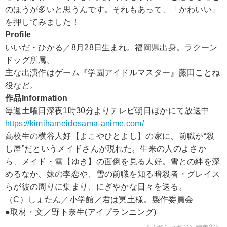
のほうが多いと思うんです。それもあって、「かわいい」
を押してみました！
Profile
いいだ・ひかる／8月28日生まれ。福岡県出身。ラクーン
ドッグ所属。
主な出演作はゲーム『学園アイドルマスター』藤田ことね
役など。
作品Information
毎週土曜日深夜1時30分よりテレビ朝日ほかにて放送中
https://kimihameidosama-anime.com/
高校生の横谷人好【よこやひとよし】の家に、前職が“殺
し屋”だというメイドさんが現れた。生来の人のよさか
ら、メイド・雪【ゆき】の面倒を見る人好。雪との絆を深
めるなか、妹の李恋や、雪の前職を知る暗殺者・グレイス
らが彼の周りに集まり、にぎやかな日々を送る。
（C）しょたん／小学館／君は冥土様。製作委員会
●取材・文／野下奈生(アイプランニング)