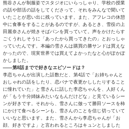
熊谷さんが制服姿でスタジオにいらっしゃり、学校の授業
の話や部活の話をしてくださって、それをみんなで聞いて
いたことが思い出に残っています。また、アフレコの休憩
中に食事をすることがあるのですが、あるとき、雪役の上
田麗奈さんが焼きそばパンを買っていて。声をかけたらす
ごくうれしそうに「あったから買ってきたの」とおっしゃ
っていたんです。本編の雪さんは購買の勝サンドは買えな
かったので、現実世界では買えてよかったなと心がぽかぽ
かしました。
――第8話までで好きなエピソードは？
李恋ちゃんが出演した話数だと、第4話で「お姉ちゃんと
おしゃれの話をしたり、恋バナで夜更かししたりすること
に憧れていた」と雪さんに話した李恋ちゃんを、人好くん
が「もう十分姉妹みたいなもんだけどな」と見ているシー
ンが好きです。それから、雪さんに倣って勝田ソースを柿
にかけて食べるシーンも、雪さんのことを信じ切っていて
いいなと思います。また、雪さんから李恋ちゃんが「お
顔、好きですよ」と言われるところはキュンとしました