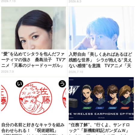
しない」TVアニメ「天幕のジャー
さ” TVアニメ「天幕のジャード
2026.7.13
2026.8.3
ドゥーガル」インタビュー（５）
ゥーガル」インタビュー（９）
“愛”を込めてシタラを包んだファ
入野自由「美しくあればあるほど
ーティマの強さ 桑島法子 TVア
残酷な世界」 シラが抱える“見え
ニメ「天幕のジャードゥーガル」
ない感情”を意識 TVアニメ「天
インタビュー
幕のジャードゥーガル」インタビ
2026.7.9
2026.7.10
ュー（４）
自分の名前と好きなキャラを組み
“任務了解”、“行くよ、サンドロ
合わせられる！ 「呪術廻戦」
ック”「新機動戦記ガンダムＷ」