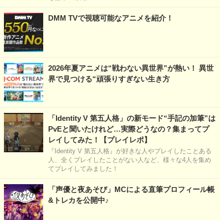
DMM TVで視聴可能なアニメを紹介！
2026年夏アニメは“戦わない異世界”が熱い！ 異世
界で見つける“頑張りすぎない生き方
「Identity V 第五人格」の新モード“手記の加筆”は
PvEと聞いたけれど…実際どうなの？集まってプ
レイしてみた！【プレイレポ】
『Identity V 第五人格』が好きな人やプレイしたことある
人、全くプレイしたことがない人など、様々な4人を集め
てプレイしてみました！
「声優と夜あそび」MCによる直筆プロフィール帳
&トレカを公開中♪