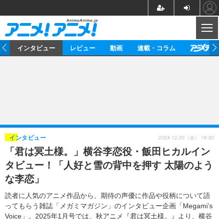
CL
ト
インタビュー
レビュー
動画
連載・コラム
ニュース
アニメ
映画/ドラマ
イベントレポート
マンガ
ノベル
アニメ
映画
インタビュー
音楽
声優
ライブ
舞台
スタッフ
声優
レビュー
2024.12.20（金） 18:30
インタビュー
「君は冥土様。」横谷李恋役・飯田ヒカルイン
ゲーム
グッズ
海外イベント
ビジネス
俳優・タレント
アーティスト
アニメ
実写
動画
タビュー！「人好と雪の背中を押す 太陽のよう
イベント
海外
ビジネス
書評
イベント
アニメ
映画/ドラマ
連載・コラム
な李恋」
ゲーム
座談会
アニメ！アニメ！TV
ABEMA Cafe
読者に人気のアニメ作品から、期待の声優に作品や役柄について語
ってもらう雑誌「メガミマガジン」のインタビュー企画「Megami’s
Voice」。2025年1月号では、秋アニメ『君は冥土様。』より、横谷