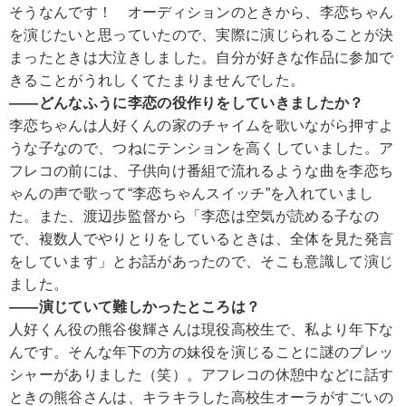
そうなんです！ オーディションのときから、李恋ちゃん
を演じたいと思っていたので、実際に演じられることが決
まったときは大泣きしました。自分が好きな作品に参加で
きることがうれしくてたまりませんでした。
――どんなふうに李恋の役作りをしていきましたか？
李恋ちゃんは人好くんの家のチャイムを歌いながら押すよ
うな子なので、つねにテンションを高くしていました。ア
フレコの前には、子供向け番組で流れるような曲を李恋ち
ゃんの声で歌って“李恋ちゃんスイッチ”を入れていまし
た。また、渡辺歩監督から「李恋は空気が読める子なの
で、複数人でやりとりをしているときは、全体を見た発言
をしています」とお話があったので、そこも意識して演じ
ました。
――演じていて難しかったところは？
人好くん役の熊谷俊輝さんは現役高校生で、私より年下な
んです。そんな年下の方の妹役を演じることに謎のプレッ
シャーがありました（笑）。アフレコの休憩中などに話す
ときの熊谷さんは、キラキラした高校生オーラがすごいの