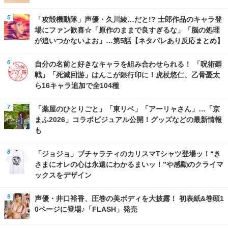
「攻殻機動隊」声優・久川綾…だと!? 士郎作品のキャラ登
場にファン歓喜☆「原作のままで良すぎるな」「脳の処理
が追いつかないよお」…第5話【ネタバレあり反応まとめ】
自分の名前と好きなキャラを組み合わせられる！ 「呪術廻
戦」「死滅回游」はんこが銀行印に！虎杖悠仁、乙骨憂太
ら16キャラ追加で全104種
「薬屋のひとりごと」「東リベ」「アーリャさん」…「京
まふ2026」コラボビジュアル公開！グッズなどの最新情報
も
「ジョジョ」ブチャラティのカリスマTシャツ登場ッ！“き
さまにオレの心は永遠にわかるまいッ！”や感動のクライマ
ックスをデザイン
声優・井口裕香、圧巻の美ボディを大披露！ 初表紙&巻頭1
0ページに登場♪「FLASH」発売