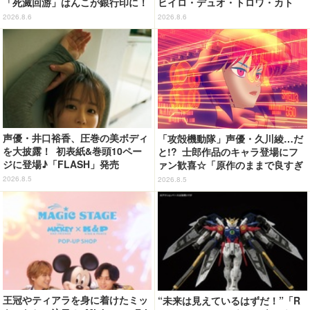
「死滅回游」はんこが銀行印に！
ヒイロ・デュオ・トロワ・カト
虎杖悠仁、乙骨憂太ら16キャラ追
ル・五飛の声がする…！ 新規録
2026.8.6
2026.8.6
加で全104種
り下ろしボイス搭載のワイヤレス
イヤホンが登場
声優・井口裕香、圧巻の美ボディ
「攻殻機動隊」声優・久川綾…だ
を大披露！ 初表紙&巻頭10ペー
と!? 士郎作品のキャラ登場にフ
ジに登場♪「FLASH」発売
ァン歓喜☆「原作のままで良すぎ
るな」「脳の処理が追いつかない
2026.8.5
2026.8.5
よお」…第5話【ネタバレあり反
応まとめ】
王冠やティアラを身に着けたミッ
“未来は見えているはずだ！”「R