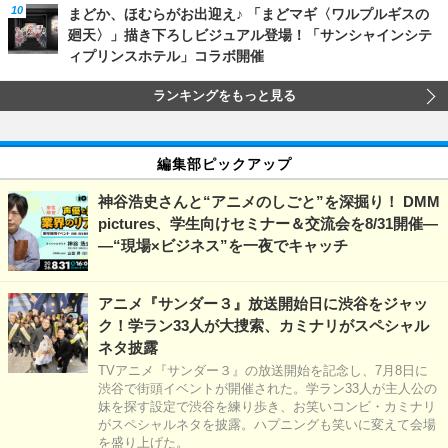
まどか、ほむらがお出迎え♪ 「まどマギ〈ワルプルギスの
廻天〉」描き下ろしビジュアル登場！「サンシャインシテ
ィプリンスホテル」コラボ開催
ランキングをもっと見る
編集部ピックアップ
神谷浩史さんと“アニメのしごと”を深掘り！ DMM
pictures、学生向けセミナー＆交流会を8/31開催―
―“現場×ビジネス”を一夜でキャッチ
アニメ『サンダー３』放送開始日に渋谷をジャッ
ク！学ラン33人が大捜索、カミナリがスペシャル
ネタ披露
TVアニメ『サンダー３』の放送開始を記念し、7月8日に
渋谷で街頭イベントが開催された。学ラン33人が主人公の
妹を探す設定で渋谷を練り歩き、お笑いコンビ・カミナリ
がスペシャルネタを披露。ハプニングも笑いに変えて会場
を盛り上げた。