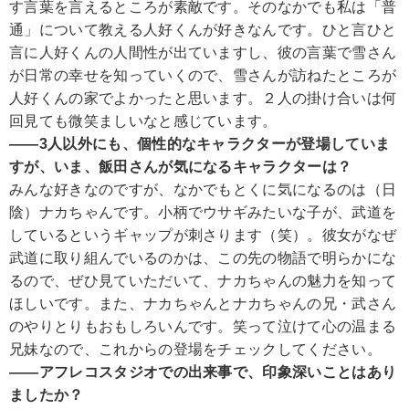
す言葉を言えるところが素敵です。そのなかでも私は「普
通」について教える人好くんが好きなんです。ひと言ひと
言に人好くんの人間性が出ていますし、彼の言葉で雪さん
が日常の幸せを知っていくので、雪さんが訪ねたところが
人好くんの家でよかったと思います。２人の掛け合いは何
回見ても微笑ましいなと感じています。
――3人以外にも、個性的なキャラクターが登場していま
すが、いま、飯田さんが気になるキャラクターは？
みんな好きなのですが、なかでもとくに気になるのは（日
陰）ナカちゃんです。小柄でウサギみたいな子が、武道を
しているというギャップが刺さります（笑）。彼女がなぜ
武道に取り組んでいるのかは、この先の物語で明らかにな
るので、ぜひ見ていただいて、ナカちゃんの魅力を知って
ほしいです。また、ナカちゃんとナカちゃんの兄・武さん
のやりとりもおもしろいんです。笑って泣けて心の温まる
兄妹なので、これからの登場をチェックしてください。
――アフレコスタジオでの出来事で、印象深いことはあり
ましたか？