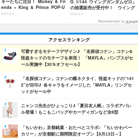
キーたちに注目！ Mickey & Fri
G 1/144 ウイングガンダムゼロ」
ends × King & Prince POP-U
の抽選販売が受付中！ ウイング
P SHOP「MAGIC STAGE」に新
バインダーにRGならではのギミ
2026.8.4
2026.8.4
商品登場
ックを搭載
Recommended by
アクセスランキング
可愛すぎるモチーフデザイン♪ 「名探偵コナン」コナン&
怪盗キッドのモチーフを表現！ 「MAYLA」パンプスがセ
ール実施中【30％オフセール】
「名探偵コナン」コナンの蝶ネクタイ、怪盗キッドの“141
2”が目印♪ 各キャラをイメージした「MAYLA」リングセ
ットがセール中
ニャンコ先生がひょっこり♪「夏目友人帳」コラボアパレ
ル登場！もこもこバッグやカーディガンなど全8型
「ちいかわ」京都銘菓・おたべとコラボ♪ 「ちいかわベー
カリー」が京都駅に期間限定オープン【8月13日～】