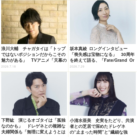
浪川大輔 チャガタイは「トップ
坂本真綾 ロングインタビュー
ではないポジションだからこその
「喪失感は宝物になる」 30周年
魅力がある」 TVアニメ「天幕の
を終えて語る、「Fate/Grand Or
ジャードゥーガル」インタビュー
der」11年の軌跡とベストアルバ
2026.7.18
2026.7.29
（７）
ム「余韻」
下野紘 演じるオゴタイは「孤独
小清水亜美 史実をたどり、共演
なのかも」 ドレゲネとの複雑な
者との芝居で深めたドレゲネ
夫婦関係も「無理に変えようとは
の“止まった時間”と“繊細な強