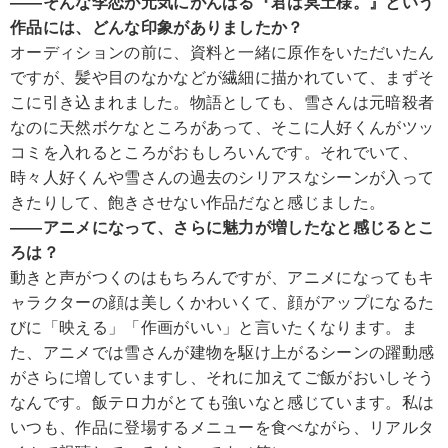
――そんな李恋が元気にがんばる『君は冥土様。』という
作品には、どんな印象がありましたか？
オーディションの前に、資料と一緒に原作をいただいたん
ですが、髪や目のなかなどが繊細に描かれていて、まずそ
こに引き込まれました。物語としても、雪さんは元暗殺者
なのに天然ボケなところがあって、そこに人好くんがツッ
コミを入れるところがおもしろいんです。それでいて、
時々人好くんや雪さんの過去のシリアスなシーンが入って
きたりして、飽きさせない作品だなと感じました。
――アニメになって、さらに魅力が増したなと感じるとこ
ろは？
動きと声がつくのはもちろんですが、アニメになってもキ
ャラクターの顔は美しくかわいくて、顔がアップになるた
びに「映える」「作画がいい」と言いたくなります。ま
た、アニメでは雪さんが建物を駆け上がるシーンの躍動感
がさらに増していますし、それに加えてご飯がおいしそう
なんです。飯テロ力がとても強いなと感じています。私は
いつも、作品に登場するメニューを食べながら、リアルタ