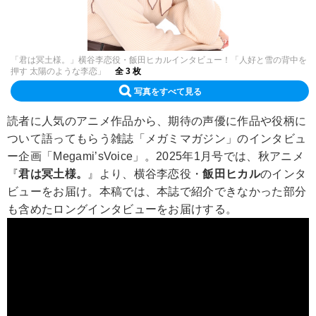
「君は冥土様。」横谷李恋役・飯田ヒカルインタビュー！「人好と雪の背中を
押す 太陽のような李恋」
全 3 枚
写真をすべて見る
読者に人気のアニメ作品から、期待の声優に作品や役柄に
ついて語ってもらう雑誌「メガミマガジン」のインタビュ
ー企画「Megami’sVoice」。2025年1月号では、秋アニメ
『
君は冥土様。
』より、横谷李恋役・
飯田ヒカル
のインタ
ビューをお届け。本稿では、本誌で紹介できなかった部分
も含めたロングインタビューをお届けする。