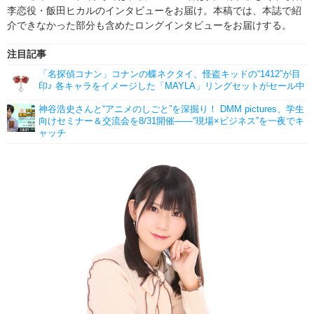
李恋役・飯田ヒカルのインタビューをお届け。本稿では、本誌で紹
介できなかった部分も含めたロングインタビューをお届けする。
注目記事
「名探偵コナン」コナンの蝶ネクタイ、怪盗キッドの“1412”が目
印♪ 各キャラをイメージした「MAYLA」リングセットがセール中
神谷浩史さんと“アニメのしごと”を深掘り！ DMM pictures、学生
向けセミナー＆交流会を8/31開催――“現場×ビジネス”を一夜でキ
ャッチ