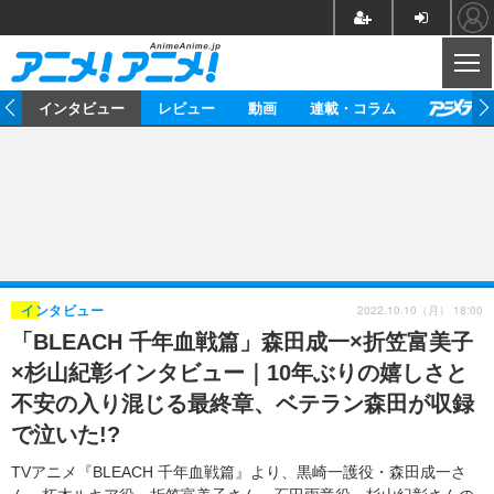
CL
ト
インタビュー
レビュー
動画
連載・コラム
ニュース
アニメ
映画/ドラマ
イベントレポート
マンガ
ノベル
アニメ
映画
インタビュー
音楽
声優
ライブ
舞台
スタッフ
声優
レビュー
2022.10.10（月） 18:00
インタビュー
「BLEACH 千年血戦篇」森田成一×折笠富美子
ゲーム
グッズ
海外イベント
ビジネス
俳優・タレント
アーティスト
アニメ
実写
動画
×杉山紀彰インタビュー｜10年ぶりの嬉しさと
イベント
海外
ビジネス
書評
イベント
アニメ
映画/ドラマ
連載・コラム
不安の入り混じる最終章、ベテラン森田が収録
で泣いた!?
ゲーム
座談会
アニメ！アニメ！TV
ABEMA Cafe
TVアニメ『BLEACH 千年血戦篇』より、黒崎一護役・森田成一さ