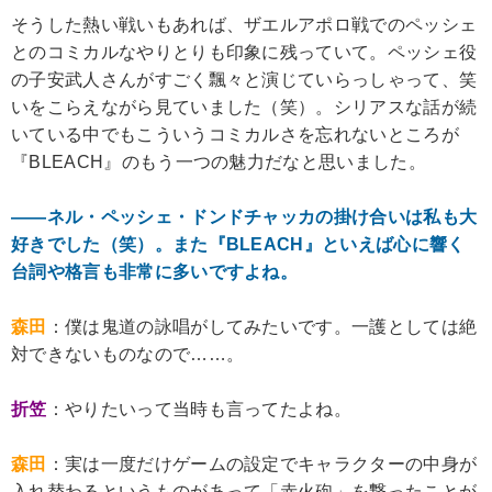
そうした熱い戦いもあれば、ザエルアポロ戦でのペッシェ
とのコミカルなやりとりも印象に残っていて。ペッシェ役
の子安武人さんがすごく飄々と演じていらっしゃって、笑
いをこらえながら見ていました（笑）。シリアスな話が続
いている中でもこういうコミカルさを忘れないところが
『BLEACH』のもう一つの魅力だなと思いました。
――ネル・ペッシェ・ドンドチャッカの掛け合いは私も大
好きでした（笑）。また『BLEACH』といえば心に響く
台詞や格言も非常に多いですよね。
森田
：僕は鬼道の詠唱がしてみたいです。一護としては絶
対できないものなので……。
折笠
：やりたいって当時も言ってたよね。
森田
：実は一度だけゲームの設定でキャラクターの中身が
入れ替わるというものがあって「赤火砲」を撃ったことが