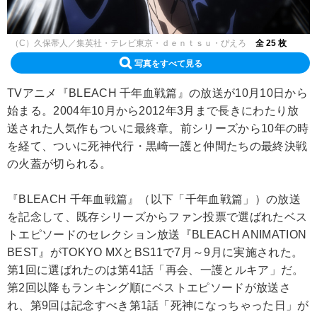
（C）久保帯人／集英社・テレビ東京・ｄｅｎｔｓｕ・ぴえろ
全 25 枚
写真をすべて見る
TVアニメ『BLEACH 千年血戦篇』の放送が10月10日から
始まる。2004年10月から2012年3月まで長きにわたり放
送された人気作もついに最終章。前シリーズから10年の時
を経て、ついに死神代行・黒崎一護と仲間たちの最終決戦
の火蓋が切られる。
『BLEACH 千年血戦篇』（以下「千年血戦篇」）の放送
を記念して、既存シリーズからファン投票で選ばれたベス
トエピソードのセレクション放送『BLEACH ANIMATION
BEST』がTOKYO MXとBS11で7月～9月に実施された。
第1回に選ばれたのは第41話「再会、一護とルキア」だ。
第2回以降もランキング順にベストエピソードが放送さ
れ、第9回は記念すべき第1話「死神になっちゃった日」が