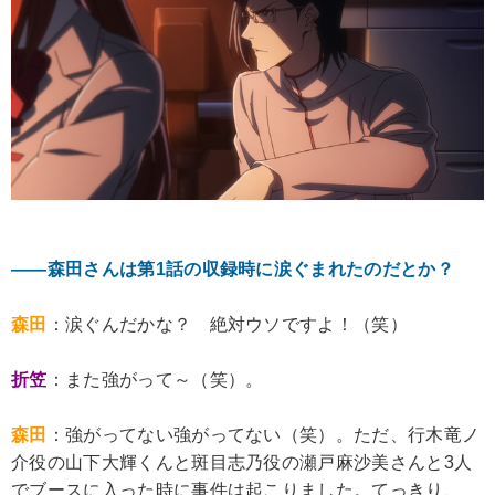
――森田さんは第1話の収録時に涙ぐまれたのだとか？
森田
：涙ぐんだかな？ 絶対ウソですよ！（笑）
折笠
：また強がって～（笑）。
森田
：強がってない強がってない（笑）。ただ、行木竜ノ
介役の山下大輝くんと斑目志乃役の瀬戸麻沙美さんと3人
でブースに入った時に事件は起こりました。てっきり、