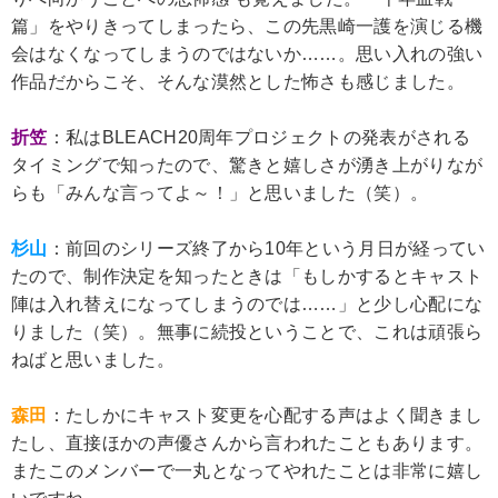
篇」をやりきってしまったら、この先黒崎一護を演じる機
会はなくなってしまうのではないか……。思い入れの強い
作品だからこそ、そんな漠然とした怖さも感じました。
折笠
：私はBLEACH20周年プロジェクトの発表がされる
タイミングで知ったので、驚きと嬉しさが湧き上がりなが
らも「みんな言ってよ～！」と思いました（笑）。
杉山
：前回のシリーズ終了から10年という月日が経ってい
たので、制作決定を知ったときは「もしかするとキャスト
陣は入れ替えになってしまうのでは……」と少し心配にな
りました（笑）。無事に続投ということで、これは頑張ら
ねばと思いました。
森田
：たしかにキャスト変更を心配する声はよく聞きまし
たし、直接ほかの声優さんから言われたこともあります。
またこのメンバーで一丸となってやれたことは非常に嬉し