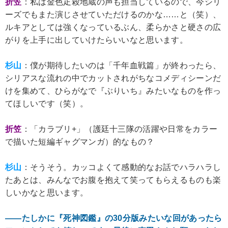
折笠
：私は金色疋殺地蔵の声も担当しているので、今シリ
ーズでもまた演じさせていただけるのかな……と（笑）、
ルキアとしては強くなっているぶん、柔らかさと硬さの広
がりを上手に出していけたらいいなと思います。
杉山
：僕が期待したいのは「千年血戦篇」が終わったら、
シリアスな流れの中でカットされがちなコメディシーンだ
けを集めて、ひらがなで『ぶりいち』みたいなものを作っ
てほしいです（笑）。
折笠
：「カラブリ+」（護廷十三隊の活躍や日常をカラー
で描いた短編ギャグマンガ）的なもの？
杉山
：そうそう。カッコよくて感動的なお話でハラハラし
たあとは、みんなでお腹を抱えて笑ってもらえるものも楽
しいかなと思います。
――たしかに『死神図鑑』の30分版みたいな回があったら