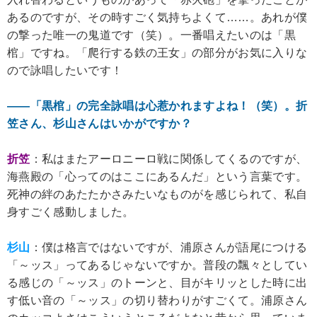
あるのですが、その時すごく気持ちよくて……。あれが僕
の撃った唯一の鬼道です（笑）。一番唱えたいのは「黒
棺」ですね。「爬行する鉄の王女」の部分がお気に入りな
ので詠唱したいです！
――「黒棺」の完全詠唱は心惹かれますよね！（笑）。折
笠さん、杉山さんはいかがですか？
折笠
：私はまたアーロニーロ戦に関係してくるのですが、
海燕殿の「心ってのはここにあるんだ」という言葉です。
死神の絆のあたたかさみたいなものがを感じられて、私自
身すごく感動しました。
杉山
：僕は格言ではないですが、浦原さんが語尾につける
「～ッス」ってあるじゃないですか。普段の飄々としてい
る感じの「～ッス」のトーンと、目がキリッとした時に出
す低い音の「～ッス」の切り替わりがすごくて。浦原さん