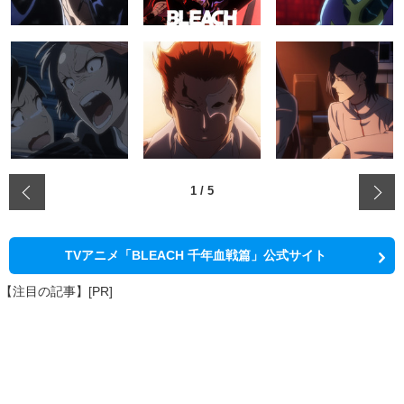
‹
1
/
5
TVアニメ「BLEACH 千年血戦篇」公式サイト
【注目の記事】[PR]