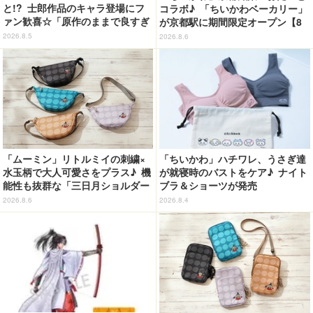
と!? 士郎作品のキャラ登場にフ
コラボ♪ 「ちいかわベーカリー」
ァン歓喜☆「原作のままで良すぎ
が京都駅に期間限定オープン【8
るな」「脳の処理が追いつかない
月13日～】
2026.8.5
2026.8.6
よお」…第5話【ネタバレあり反
応まとめ】
「ムーミン」リトルミイの刺繍×
「ちいかわ」ハチワレ、うさぎ達
水玉柄で大人可愛さをプラス♪ 機
が就寝時のバストをケア♪ ナイト
能性も抜群な「三日月ショルダー
ブラ＆ショーツが発売
バッグ」が新登場
2026.8.6
2026.8.4