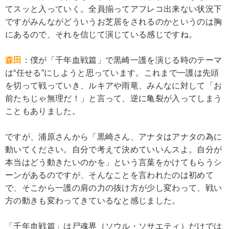
てスッと入っていく。全員揃ってアフレコ出来ない状況下
ですがみんながどういうお芝居をされるのかというのは胸
にあるので、それを信じて演じている感じですね。
森田
：僕が「千年血戦篇」で黒崎一護を演じる時のテーマ
は“任せる”にしようと思っています。これまで一護は先頭
を切って戦っていき、ルキアや雨竜、みんなに対して「お
前たちじゃ無理だ！」と言って、逆に亀裂が入ってしまう
こともありました。
ですが、浦原さんから「黒崎さん、アナタはアナタの為に
動いてください。自分で考えて決めていいんスよ。自分が
本当はどう動きたいのかを」という言葉をかけてもらうシ
ーンがあるのですが、そんなことを言われたのは初めて
で、そこから一護の肩の力の抜け方が少し変わって、戦い
方の動きも変わってきているなと感じました。
「千年血戦篇」は尸魂界（ソウル・ソサエティ）だけでは