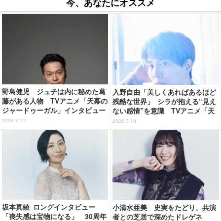
今、あなたにオススメ
野島健児 ジュチは内に秘めた葛
入野自由「美しくあればあるほど
藤がある人物 TVアニメ「天幕の
残酷な世界」 シラが抱える“見え
ジャードゥーガル」インタビュー
ない感情”を意識 TVアニメ「天
（６）
幕のジャードゥーガル」インタビ
2026.7.17
2026.7.10
ュー（４）
坂本真綾 ロングインタビュー
小清水亜美 史実をたどり、共演
「喪失感は宝物になる」 30周年
者との芝居で深めたドレゲネ