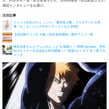
ん、朽木ルキア役・折笠富美子さん、石田雨竜役・杉山紀彰さんの
鼎談インタビューをお届け。
注目記事
ニャンコ先生がひょっこり♪「夏目友人帳」コラボアパレル登
場！もこもこバッグやカーディガンなど全8型
【2022秋アニメ】今期（10月放送開始）新作アニメ一覧
神谷浩史さんと“アニメのしごと”を深掘り！ DMM pictures、学生
向けセミナー＆交流会を8/31開催――“現場×ビジネス”を一夜でキ
ャッチ