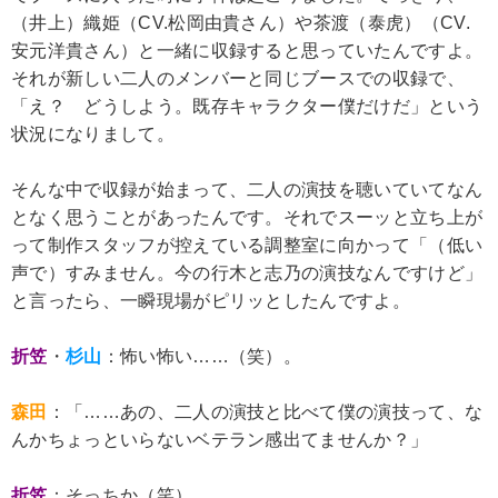
（井上）織姫（CV.松岡由貴さん）や茶渡（泰虎）（CV.
安元洋貴さん）と一緒に収録すると思っていたんですよ。
それが新しい二人のメンバーと同じブースでの収録で、
「え？ どうしよう。既存キャラクター僕だけだ」という
状況になりまして。
そんな中で収録が始まって、二人の演技を聴いていてなん
となく思うことがあったんです。それでスーッと立ち上が
って制作スタッフが控えている調整室に向かって「（低い
声で）すみません。今の行木と志乃の演技なんですけど」
と言ったら、一瞬現場がピリッとしたんですよ。
折笠
・
杉山
：怖い怖い……（笑）。
森田
：「……あの、二人の演技と比べて僕の演技って、な
んかちょっといらないベテラン感出てませんか？」
折笠
：そっちか（笑）