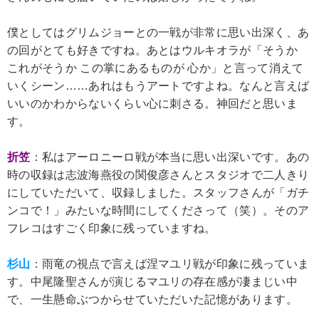
僕としてはグリムジョーとの一戦が非常に思い出深く、あ
の回がとても好きですね。あとはウルキオラが「そうか
これがそうか この掌にあるものが 心か」と言って消えて
いくシーン……あれはもうアートですよね。なんと言えば
いいのかわからないくらい心に刺さる。神回だと思いま
す。
折笠
：私はアーロニーロ戦が本当に思い出深いです。あの
時の収録は志波海燕役の関俊彦さんとスタジオで二人きり
にしていただいて、収録しました。スタッフさんが「ガチ
ンコで！」みたいな時間にしてくださって（笑）。そのア
フレコはすごく印象に残っていますね。
杉山
：雨竜の視点で言えば涅マユリ戦が印象に残っていま
す。中尾隆聖さんが演じるマユリの存在感が凄まじい中
で、一生懸命ぶつからせていただいた記憶があります。