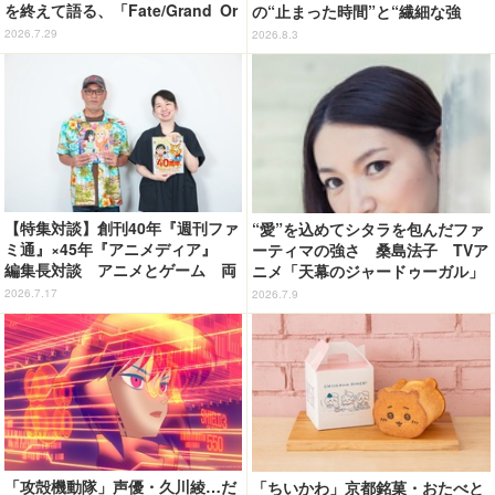
を終えて語る、「Fate/Grand Or
の“止まった時間”と“繊細な強
der」11年の軌跡とベストアルバ
さ” TVアニメ「天幕のジャード
2026.7.29
2026.8.3
ム「余韻」
ゥーガル」インタビュー（９）
【特集対談】創刊40年『週刊ファ
“愛”を込めてシタラを包んだファ
ミ通』×45年『アニメディア』
ーティマの強さ 桑島法子 TVア
編集長対談 アニメとゲーム 両
ニメ「天幕のジャードゥーガル」
誌の歩みが語る“雑誌の今”
インタビュー
2026.7.17
2026.7.9
「攻殻機動隊」声優・久川綾…だ
「ちいかわ」京都銘菓・おたべと