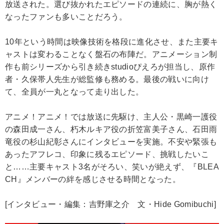
放送された。選び抜かれたエピソードの連続に、胸が熱く
なったファンも多いことだろう。
10年という時間は映像技術を格段に進化させ、また主要キ
ャストは変わることなく盤石の布陣だ。アニメーション制
作も前シリーズから引き続きstudioぴえろが担当し、原作
者・久保帯人先生が総監修も務める。最後の戦いに向け
て、全員が一丸となって走り出した。
アニメ！アニメ！では放送に先駆け、主人公・黒崎一護役
の森田成一さん、朽木ルキア役の折笠富美子さん、石田雨
竜役の杉山紀彰さんにインタビューを実施。不安や緊張も
あったアフレコ、印象に残るエピソード、挑戦したいこ
と……主要キャスト3名がそろい、笑いが絶えず、『BLEA
CH』メンバーの絆を感じさせる時間となった。
[インタビュー・編集：吉野庫之介 文・Hide Gomibuchi]