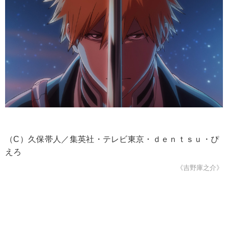
（C）久保帯人／集英社・テレビ東京・ｄｅｎｔｓｕ・ぴ
えろ
《吉野庫之介》