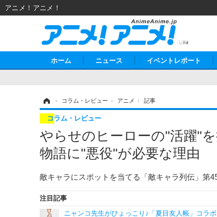
アニメ！アニメ！
ホーム
ニュース
イベントレポート
ホーム
›
コラム・レビュー
›
アニメ
›
記事
コラム・レビュー
やらせのヒーローの"活躍"
物語に"悪役"が必要な理由
敵キャラにスポットを当てる「敵キャラ列伝」第4
注目記事
ニャンコ先生がひょっこり♪「夏目友人帳」コラボ