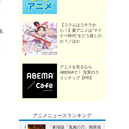
平
ー
【コラムはコチラか
ら！】夏アニメは“マイ
名
ナー時代”をどう描くの
悟
か？／ほか
送
アニメを見るなら
ABEMAで！ 充実のラ
インナップ【PR】
アニメニュースランキング
『劇場版「鬼滅の刃」無限城