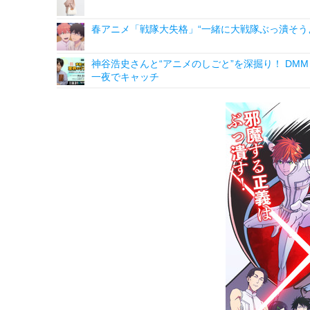
春アニメ「戦隊大失格」“一緒に大戦隊ぶっ潰そうよ
神谷浩史さんと“アニメのしごと”を深掘り！ DMM p
一夜でキャッチ