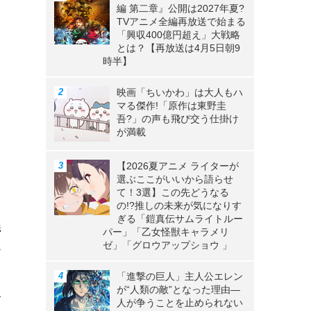
編 第二章』公開は2027年夏?
TVアニメ全編再放送で始まる
「興収400億円超え」大戦略
とは？【再放送は4月5日朝9
時半】
映画「ちいかわ」は大人もハ
マる傑作!「原作は東野圭
吾?」の声も飛び交う仕掛け
が満載
【2026夏アニメ ライターが
選ぶここがいいから語らせ
て！3選】この先どうなる
り
の!?推しの未来が気になりす
ぎる「鎧真伝サムライトルー
義
パー」「乙女怪獣キャラメリ
ゼ」「グロウアップショウ 」
ー
「進撃の巨人」主人公エレン
が“人類の敵”となった理由―
分
人が争うことを止められない