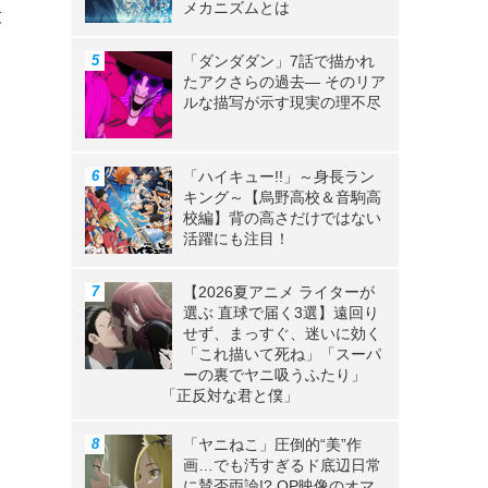
メカニズムとは
役
「ダンダダン」7話で描かれ
たアクさらの過去― そのリア
ルな描写が示す現実の理不尽
「ハイキュー!!」～身長ラン
キング～【烏野高校＆音駒高
校編】背の高さだけではない
活躍にも注目！
【2026夏アニメ ライターが
選ぶ 直球で届く3選】遠回り
せず、まっすぐ、迷いに効く
「これ描いて死ね」「スーパ
ーの裏でヤニ吸うふたり」
「正反対な君と僕」
「ヤニねこ」圧倒的“美”作
画…でも汚すぎるド底辺日常
に賛否両論!? OP映像のオマ