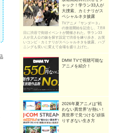
ャック！学ラン33人が
大捜索、カミナリがス
ペシャルネタ披露
TVアニメ『サンダー３』
の放送開始を記念し、7月8
日に渋谷で街頭イベントが開催された。学ラン33
人が主人公の妹を探す設定で渋谷を練り歩き、お笑
いコンビ・カミナリがスペシャルネタを披露。ハプ
ニングも笑いに変えて会場を盛り上げた。
品
DMM TVで視聴可能な
アニメを紹介！
き
2026年夏アニメは“戦
わない異世界”が熱い！
異世界で見つける“頑張
を
りすぎない生き方