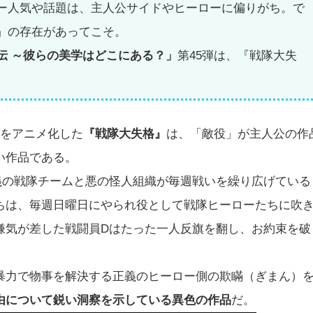
ー人気や話題は、主人公サイドやヒーローに偏りがち。で
」の存在があってこそ。
伝 ～彼らの美学はどこにある？」
第45弾は、『戦隊大失
ガをアニメ化した
『戦隊大失格』
は、「敵役」が主人公の作
い作品である。
義の戦隊チームと悪の怪人組織が毎週戦いを繰り広げている
ちは、毎週日曜日にやられ役として戦隊ヒーローたちに吹
嫌気が差した戦闘員Dはたった一人反旗を翻し、お約束を破
暴力で物事を解決する正義のヒーロー側の欺瞞（ぎまん）
由について鋭い洞察を示している異色の作品
だ。