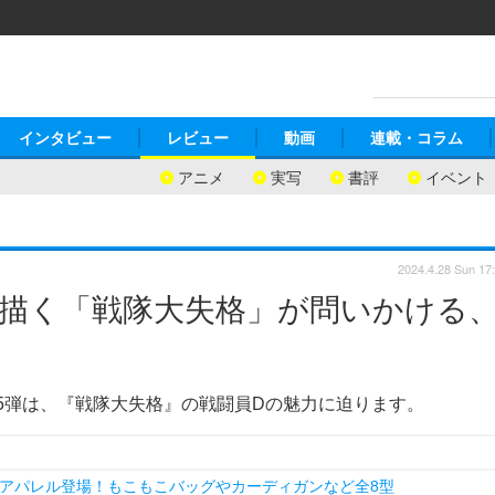
インタビュー
レビュー
動画
連載・コラム
アニメ
実写
書評
イベント
2024.4.28 Sun 17
を描く「戦隊大失格」が問いかける
5弾は、『戦隊大失格』の戦闘員Dの魅力に迫ります。
アパレル登場！もこもこバッグやカーディガンなど全8型