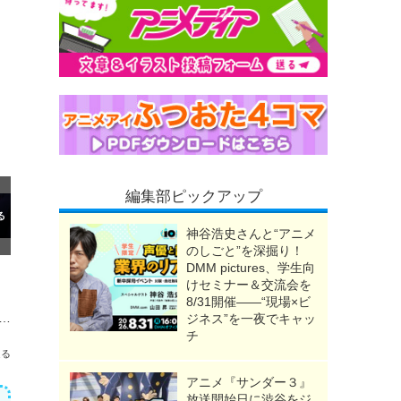
編集部ピックアップ
神谷浩史さんと“アニメ
のしごと”を深掘り！
DMM pictures、学生向
けセミナー＆交流会を
8/31開催――“現場×ビ
」錫切夢子役・矢野優美華インタビュー「ミステリアスだけど 普通の女の子らしい夢子」
ジネス”を一夜でキャッ
チ
送る
アニメ『サンダー３』
放送開始日に渋谷をジ