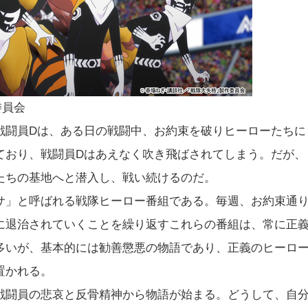
委員会
戦闘員Dは、ある日の戦闘中、お約束を破りヒーローたちに
ており、戦闘員Dはあえなく吹き飛ばされてしまう。だが、
たちの基地へと潜入し、戦い続けるのだ。
サ」と呼ばれる戦隊ヒーロー番組である。毎週、お約束通
に退治されていくことを繰り返すこれらの番組は、常に正
多いが、基本的には勧善懲悪の物語であり、正義のヒーロ
置かれる。
戦闘員の悲哀と反骨精神から物語が始まる。どうして、自