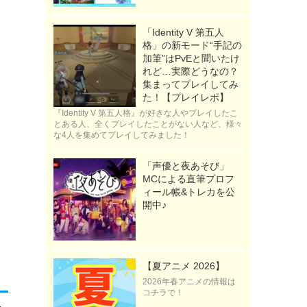
「Identity V 第五人
格」の新モード“手記の
加筆”はPvEと聞いたけ
れど…実際どうなの？
集まってプレイしてみ
た！【プレイレポ】
『Identity V 第五人格』が好きな人やプレイしたこ
とある人、全くプレイしたことがない人など、様々
な4人を集めてプレイしてみました！
「声優と夜あそび」
MCによる直筆プロフ
ィール帳&トレカを公
開中♪
【夏アニメ 2026】
2026年春アニメの情報は
コチラで！