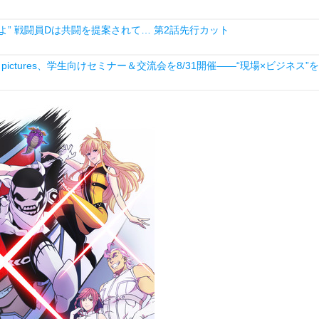
” 戦闘員Dは共闘を提案されて… 第2話先行カット
ictures、学生向けセミナー＆交流会を8/31開催――“現場×ビジネス”を