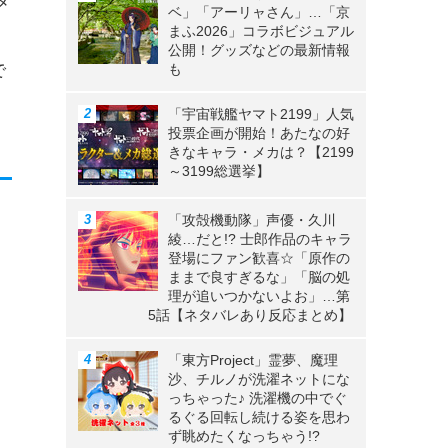
メ
ベ」「アーリャさん」…「京
まふ2026」コラボビジュアル
公開！グッズなどの最新情報
で
も
「宇宙戦艦ヤマト2199」人気
投票企画が開始！あたなの好
きなキャラ・メカは？【2199
～3199総選挙】
「攻殻機動隊」声優・久川
綾…だと!? 士郎作品のキャラ
登場にファン歓喜☆「原作の
ままで良すぎるな」「脳の処
理が追いつかないよお」…第
5話【ネタバレあり反応まとめ】
「東方Project」霊夢、魔理
沙、チルノが洗濯ネットにな
っちゃった♪ 洗濯機の中でぐ
るぐる回転し続ける姿を思わ
ず眺めたくなっちゃう!?