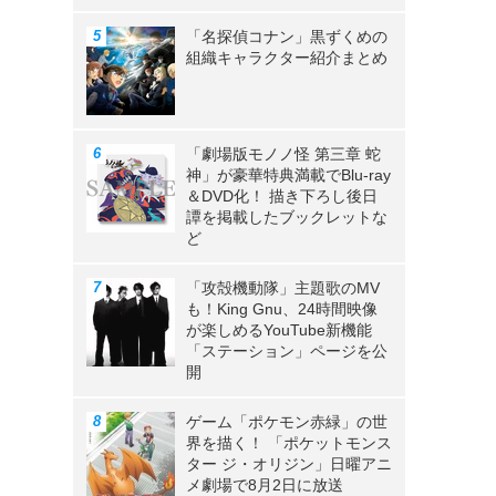
「名探偵コナン」黒ずくめの
組織キャラクター紹介まとめ
「劇場版モノノ怪 第三章 蛇
神」が豪華特典満載でBlu-ray
＆DVD化！ 描き下ろし後日
譚を掲載したブックレットな
ど
「攻殻機動隊」主題歌のMV
も！King Gnu、24時間映像
が楽しめるYouTube新機能
「ステーション」ページを公
開
ゲーム「ポケモン赤緑」の世
界を描く！ 「ポケットモンス
ター ジ・オリジン」日曜アニ
メ劇場で8月2日に放送