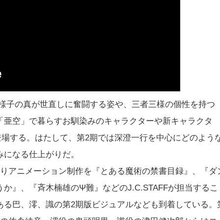
た様子の真が世直しに奮闘する姿や、三者三様の個性を持つ
「亜空」で暮らすお馴染みのキャラクターや新キャラクタ
登場する。はたして、第2期では深澄一行を中心にどのよう
みになる仕上がりだ。
よりアニメーション制作を『とある魔術の禁書目録』、『ダ
』、『斉木楠雄のΨ難』などのJ.C.STAFFが担当するこ
ある巴、澪、識の第2期版ビジュアルなども到着している。