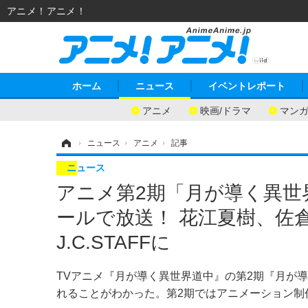
アニメ！アニメ！
ホーム
ニュース
イベントレポート
アニメ
映画/ドラマ
マン
ホーム
›
ニュース
›
アニメ
›
記事
ニュース
アニメ第2期「月が導く異世界
ールで放送！ 花江夏樹、佐
J.C.STAFFに
TVアニメ『月が導く異世界道中』の第2期『月が導
れることがわかった。第2期ではアニメーション制作をJ