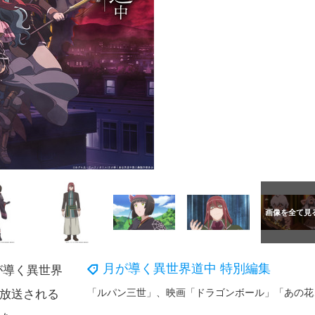
月が導く異世界道中 特別編集
が導く異世界
「ルパン三世」
で放送される