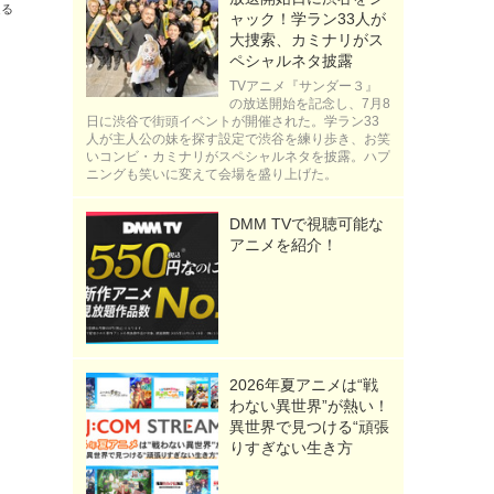
送る
ャック！学ラン33人が
大捜索、カミナリがス
ペシャルネタ披露
TVアニメ『サンダー３』
の放送開始を記念し、7月8
日に渋谷で街頭イベントが開催された。学ラン33
人が主人公の妹を探す設定で渋谷を練り歩き、お笑
いコンビ・カミナリがスペシャルネタを披露。ハプ
ニングも笑いに変えて会場を盛り上げた。
DMM TVで視聴可能な
アニメを紹介！
2026年夏アニメは“戦
わない異世界”が熱い！
異世界で見つける“頑張
りすぎない生き方