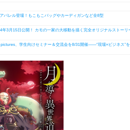
アパレル登場！もこもこバッグやカーディガンなど全8型
4年3月15日公開！ カモの一家の大移動を描く完全オリジナルストーリ
ictures、学生向けセミナー＆交流会を8/31開催――“現場×ビジネス”を