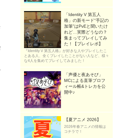
「Identity V 第五人
格」の新モード“手記の
発
加筆”はPvEと聞いたけ
れど…実際どうなの？
集まってプレイしてみ
た！【プレイレポ】
繰
『Identity V 第五人格』が好きな人やプレイしたこ
とある人、全くプレイしたことがない人など、様々
な4人を集めてプレイしてみました！
れ
「声優と夜あそび」
MCによる直筆プロフ
ィール帳&トレカを公
開中♪
【夏アニメ 2026】
2026年春アニメの情報は
コチラで！