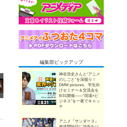
編集部ピックアップ
神谷浩史さんと“アニメ
のしごと”を深掘り！
DMM pictures、学生向
けセミナー＆交流会を
8/31開催――“現場×ビ
ジネス”を一夜でキャッ
チ
、映画「ドラゴンボール」「あの花」…“夏にこそ見たい！ ”250作品がABEMAで無料放送
アニメ『サンダー３』
放送開始日に渋谷をジ