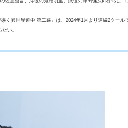
役の佐倉綾音、澪役の鬼頭明里、識役の津田健次郎からはコ
導く異世界道中 第二幕』は、2024年1月より連続2クール
ちたい。