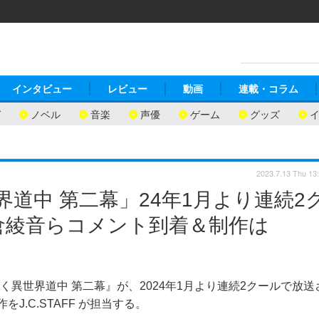
インタビュー
レビュー
動画
連載・コラム
ガ
ノベル
音楽
声優
ゲーム
グッズ
2023.7.13 Thu 13
道中 第二幕」24年1月より連続2
倉綾音らコメント到着＆制作は
く異世界道中 第二幕』が、2024年1月より連続2クールで放送
.C.STAFF が担当する。