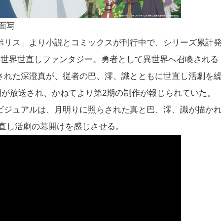
面写
ポリス」より小説とコミックスが刊行中で、シリーズ累計
異世界世直しファンタジー。勇者として異世界へ召喚される
された深澄真が、従者の巴、澪、識とともに世直し活劇を
1期が放送され、かねてより第2期の制作が報じられていた。
ビジュアルは、月明りに照らされた真と巴、澪、識が描か
世直し活劇の幕開けを感じさせる。