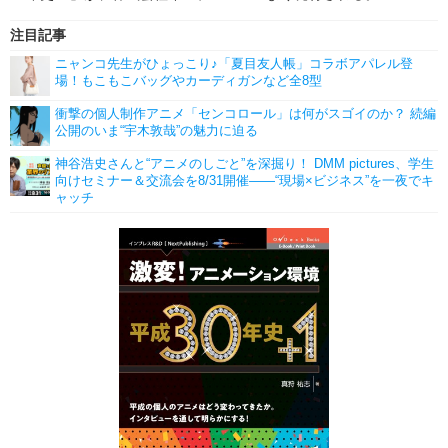
注目記事
ニャンコ先生がひょっこり♪「夏目友人帳」コラボアパレル登
場！もこもこバッグやカーディガンなど全8型
衝撃の個人制作アニメ「センコロール」は何がスゴイのか？ 続編
公開のいま“宇木敦哉”の魅力に迫る
神谷浩史さんと“アニメのしごと”を深掘り！ DMM pictures、学生
向けセミナー＆交流会を8/31開催――“現場×ビジネス”を一夜でキ
ャッチ