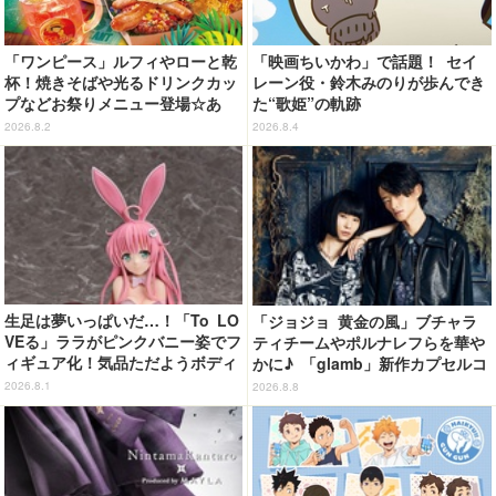
「ワンピース」ルフィやローと乾
「映画ちいかわ」で話題！ セイ
杯！焼きそばや光るドリンクカッ
レーン役・鈴木みのりが歩んでき
プなどお祭りメニュー登場☆あ
た“歌姫”の軌跡
の“麦わら帽子”もグッズ化!? 【U
2026.8.2
2026.8.4
SJ「ワンピース・プレミア・サマ
ー」が開幕】
生足は夢いっぱいだ…！「To LO
「ジョジョ 黄金の風」ブチャラ
VEる」ララがピンクバニー姿でフ
ティチームやポルナレフらを華や
ィギュア化！気品ただようボディ
かに♪ 「glamb」新作カプセルコ
に注目
レクション登場
2026.8.1
2026.8.8