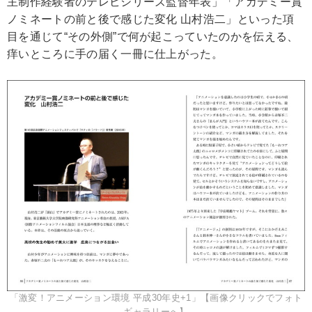
主制作経験者のテレビシリーズ監督年表」「アカデミー賞
ノミネートの前と後で感じた変化 山村浩二」といった項
目を通じて“その外側”で何が起こっていたのかを伝える、
痒いところに手の届く一冊に仕上がった。
「激変！アニメーション環境 平成30年史+1」【画像クリックでフォト
ギャラリーへ】