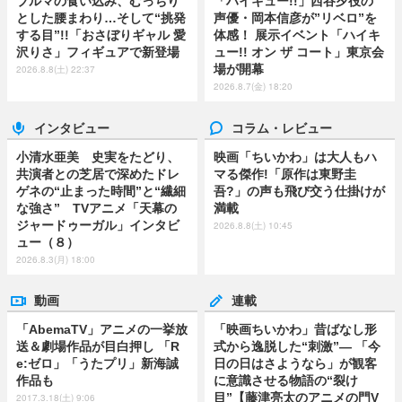
ブルマの食い込み、むっちり
「ハイキュー!!」西谷夕役の
とした腰まわり…そして“挑発
声優・岡本信彦が”リベロ”を
する目”!!「おさぼりギャル 愛
体感！ 展示イベント「ハイキ
沢りさ」フィギュアで新登場
ュー!! オン ザ コート」東京会
場が開幕
2026.8.8(土) 22:37
2026.8.7(金) 18:20
インタビュー
コラム・レビュー
小清水亜美 史実をたどり、
映画「ちいかわ」は大人もハ
共演者との芝居で深めたドレ
マる傑作!「原作は東野圭
ゲネの“止まった時間”と“繊細
吾?」の声も飛び交う仕掛けが
な強さ” TVアニメ「天幕の
満載
ジャードゥーガル」インタビ
2026.8.8(土) 10:45
ュー（８）
2026.8.3(月) 18:00
動画
連載
「AbemaTV」アニメの一挙放
「映画ちいかわ」昔ばなし形
送＆劇場作品が目白押し 「R
式から逸脱した“刺激”― 「今
e:ゼロ」「うたプリ」新海誠
日の日はさようなら」が観客
作品も
に意識させる物語の“裂け
目”【藤津亮太のアニメの門V
2017.3.18(土) 9:06