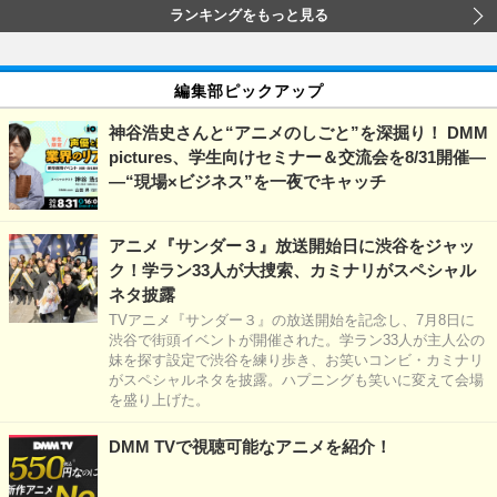
ランキングをもっと見る
編集部ピックアップ
神谷浩史さんと“アニメのしごと”を深掘り！ DMM
pictures、学生向けセミナー＆交流会を8/31開催―
―“現場×ビジネス”を一夜でキャッチ
アニメ『サンダー３』放送開始日に渋谷をジャッ
ク！学ラン33人が大捜索、カミナリがスペシャル
ネタ披露
TVアニメ『サンダー３』の放送開始を記念し、7月8日に
渋谷で街頭イベントが開催された。学ラン33人が主人公の
妹を探す設定で渋谷を練り歩き、お笑いコンビ・カミナリ
がスペシャルネタを披露。ハプニングも笑いに変えて会場
を盛り上げた。
DMM TVで視聴可能なアニメを紹介！