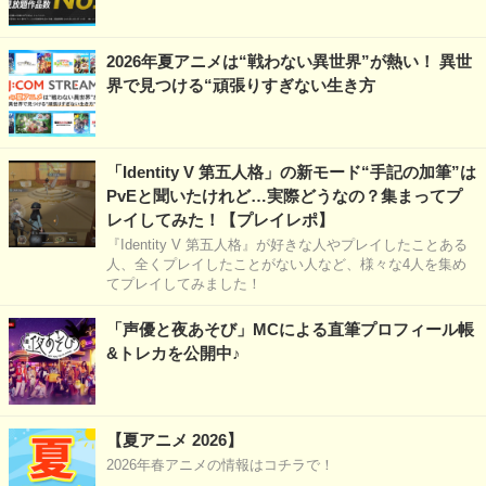
2026年夏アニメは“戦わない異世界”が熱い！ 異世
界で見つける“頑張りすぎない生き方
「Identity V 第五人格」の新モード“手記の加筆”は
PvEと聞いたけれど…実際どうなの？集まってプ
レイしてみた！【プレイレポ】
『Identity V 第五人格』が好きな人やプレイしたことある
人、全くプレイしたことがない人など、様々な4人を集め
てプレイしてみました！
「声優と夜あそび」MCによる直筆プロフィール帳
&トレカを公開中♪
【夏アニメ 2026】
2026年春アニメの情報はコチラで！