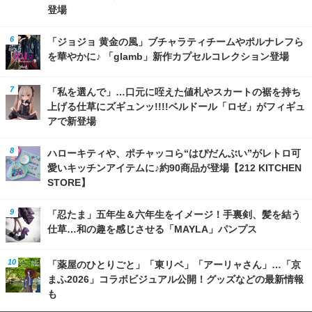
登場
「ジョジョ 黄金の風」ブチャラティチームやポルナレフら
を華やかに♪ 「glamb」新作カプセルコレクション登場
「私を選んで」…口元に咥えた値札やスカートの裾を持ち
上げる仕草にズギュンッ!!!!ベルドール「ロゼ」がフィギュ
アで新登場
ハローキティや、ポチャッコら“はぴだんぶい”がレトロ可
愛いキッチンアイテムに♪約90商品が登場【212 KITCHEN
STORE】
「忍たま」五年生＆六年生をイメージ！手裏剣、髪を結う
仕草…和の趣を感じさせる「MAYLA」パンプス
「薬屋のひとりごと」「東リベ」「アーリャさん」…「京
まふ2026」コラボビジュアル公開！グッズなどの最新情報
も