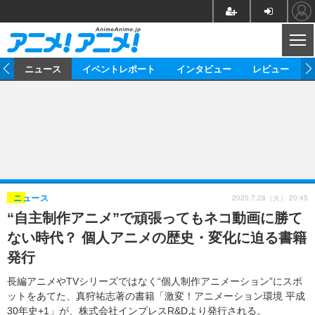
CL
ム
ニュース
イベントレポート
インタビュー
レビュー
ニュース
アニメ
映画/ドラマ
イベントレポート
マンガ
ノベル
アニメ
映画
インタビュー
音楽
声優
ライブ
舞台
スタッフ
声優
レビュー
2020.7.28（火） 20:45
ニュース
“自主制作アニメ”で頑張ってもネコ動画に勝て
ゲーム
グッズ
海外イベント
ビジネス
俳優・タレント
アーティスト
アニメ
実写
動画
ない時代？ 個人アニメの歴史・変化に迫る書籍
イベント
海外
ビジネス
書評
イベント
アニメ
映画/ドラマ
連載・コラム
発行
ゲーム
座談会
アニメ！アニメ！TV
ABEMA Cafe
長編アニメやTVシリーズではなく“個人制作アニメーション”にスポ
ットをあてた、真狩祐志著の書籍「激変！アニメーション環境 平成
30年史+1」が、株式会社インプレスR&Dより発行される。