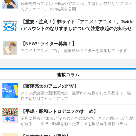
続編を作ってほしい作品やアニメ化してほしい作品などについ
てアンケート、その結果を公開
【重要・注意！】弊サイト「アニメ！アニメ！」Twitte
rアカウントのなりすましについて注意喚起のお知らせ
【NEW!! ライター募集！】
アニメ！アニメ！では、記事執筆ライターを募集しています。
連載コラム
【藤津亮太のアニメの門V】
アニメ評論家の藤津亮太が、最新作から懐かしの作品まで、独
自の切り口でピックアップ。
【平成・昭和レトロアニメのすゝめ】
令和に見ると“エモい”？あのときの気持ち、どこか懐かしい記憶
が蘇る――平成・昭和を彩ったアニメを振り返る連載コラム。