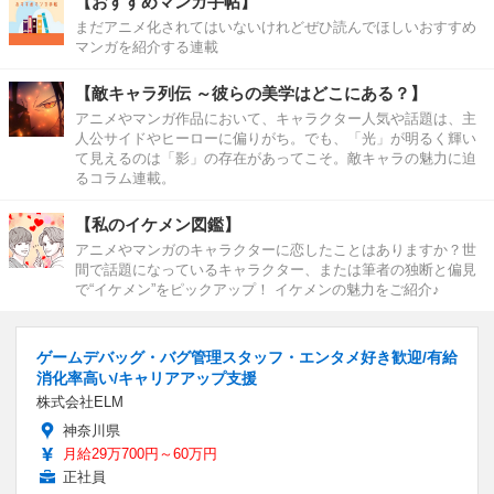
【おすすめマンガ手帖】
まだアニメ化されてはいないけれどぜひ読んでほしいおすすめ
マンガを紹介する連載
【敵キャラ列伝 ～彼らの美学はどこにある？】
アニメやマンガ作品において、キャラクター人気や話題は、主
人公サイドやヒーローに偏りがち。でも、「光」が明るく輝い
て見えるのは「影」の存在があってこそ。敵キャラの魅力に迫
るコラム連載。
【私のイケメン図鑑】
アニメやマンガのキャラクターに恋したことはありますか？世
間で話題になっているキャラクター、または筆者の独断と偏見
で“イケメン”をピックアップ！ イケメンの魅力をご紹介♪
ゲームデバッグ・バグ管理スタッフ・エンタメ好き歓迎/有給
消化率高い/キャリアアップ支援
株式会社ELM
神奈川県
月給29万700円～60万円
正社員