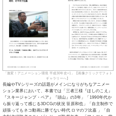
「激変！アニメーション環境 平成30年史+1」【画像クリックでフォト
ギャラリーへ】
長編やTVシリーズの話題がメインになりがちなアニメー
ション業界において、本書では「三者三様『ほしのこえ』
『スキージャンプ・ペア』『頭山』の3年」「1990年代か
ら振り返って感じる3DCGの状況 笹原和也」「自主制作で
頑張ってもネコ動画に勝てない時代 ロマのフ比嘉 」「自