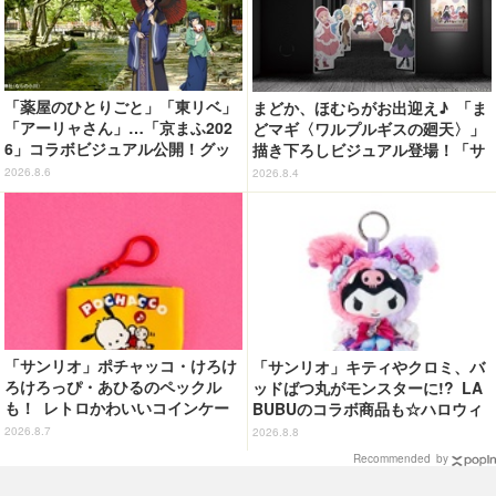
「薬屋のひとりごと」「東リベ」
まどか、ほむらがお出迎え♪ 「ま
「アーリャさん」…「京まふ202
どマギ〈ワルプルギスの廻天〉」
6」コラボビジュアル公開！グッ
描き下ろしビジュアル登場！「サ
ズなどの最新情報も
ンシャインシティプリンスホテ
2026.8.6
2026.8.4
ル」コラボ開催
「サンリオ」ポチャッコ・けろけ
「サンリオ」キティやクロミ、バ
ろけろっぴ・あひるのペックル
ッドばつ丸がモンスターに!? LA
も！ レトロかわいいコインケー
BUBUのコラボ商品も☆ハロウィ
ス第2弾がカプセルトイに登場♪
ーングッズ情報が到着【サンリオ
2026.8.7
2026.8.8
ピューロランド】
Recommended by