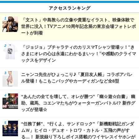
アクセスランキング
「文スト」中島敦らの立像や貴重なイラスト、映像体験で
世界に没入！TVアニメ10周年記念展の東京会場フォトレポ
ートが到着
「ジョジョ」ブチャラティのカリスマTシャツ登場ッ！“き
さまにオレの心は永遠にわかるまいッ！”や感動のクライマ
ックスをデザイン
ニャンコ先生がひょっこり♪「夏目友人帳」コラボアパレ
ル登場！もこもこバッグやカーディガンなど全8型
“あんたの全てを壊して、オレが勝つ”「幽☆遊☆白書」 幽
助、蔵馬、コエンマたちがウォーターガンバトル!? 新作グ
ッズが登場☆
“任務了解”、“行くよ、サンドロック”「新機動戦記ガンダ
ムＷ」ヒイロ・デュオ・トロワ・カトル・五飛の声がす
る…！ 新規録り下ろしボイス搭載のワイヤレスイヤホンが