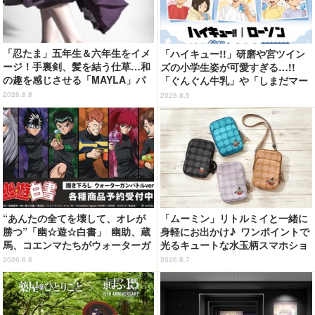
「忍たま」五年生＆六年生をイメ
「ハイキュー!!」研磨や宮ツイン
ージ！手裏剣、髪を結う仕草…和
ズの小学生姿が可愛すぎる…!!
の趣を感じさせる「MAYLA」パ
「ぐんぐん牛乳」や「しまだマー
ンプス
ト」デザインのグッズも!? ロー
2026.8.8
2026.8.5
ソン限定グッズが登場！
“あんたの全てを壊して、オレが
「ムーミン」リトルミイと一緒に
勝つ”「幽☆遊☆白書」 幽助、蔵
身軽にお出かけ♪ ワンポイントで
馬、コエンマたちがウォーターガ
光るキュートな水玉柄スマホショ
ンバトル!? 新作グッズが登場☆
ルダーが新登場！
2026.8.8
2026.8.7