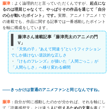
藤津
：よく論理的だと言っていただくんですが、
起点にな
るのは理屈じゃなくて、やっぱりその作品を通じて「自分
の心が動いたポイント」です。
実際、アニメ！アニメ！で
の連載でも、作品に関する記事では一番感動したポイント
を軸に構成をしています。
藤津さん連載記事「藤津亮太のアニメの門
V」
・
「天気の子」“あえて間違う”というフィクション
でしか描けない逆説的な正しさ
・
『けものフレンズ』が描いた「人間ごっこ」が
「人間らしさ」へ移り変わる瞬間
――きっかけは普通のアニメファンと同じなんですね。
藤津
：自分が何に感動したのかが分かれば、それを軸にし
て「読書感想文」とは違う
人に伝えるための文章
を書くこ