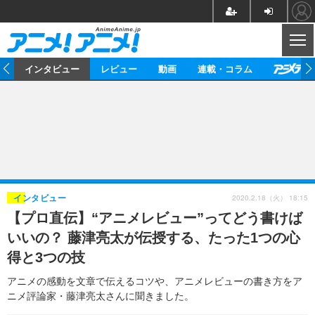
CL
ト
インタビュー
レビュー
動画
連載・コラム
ニュース
アニメ
映画/ドラマ
イベントレポート
マンガ
ノベル
アニメ
映画
インタビュー
音楽
声優
ライブ
舞台
スタッフ
声優
レビュー
2020.2.18（火） 18:15
インタビュー
【プロ直伝】“アニメレビュー”ってどう書けば
ゲーム
グッズ
海外イベント
ビジネス
俳優・タレント
アーティスト
アニメ
実写
動画
いいの？ 藤津亮太が伝授する、たった1つの心
イベント
海外
ビジネス
書評
イベント
アニメ
映画/ドラマ
連載・コラム
得と3つの技
ゲーム
座談会
アニメ！アニメ！TV
ABEMA Cafe
アニメの感動を文章で伝えるコツや、アニメレビューの書き方をア
ニメ評論家・藤津亮太さんに聞きました。