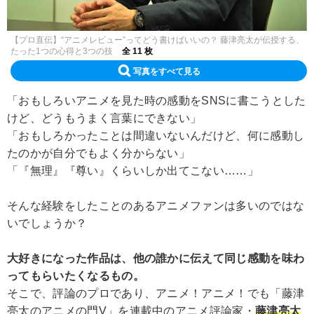
【プロ直伝】“アニメレビュー”ってどう書けばいいの？ 藤津亮太が伝授する、
たった1つの心得と3つの技
全 11 枚
写真をすべて見る
「おもしろいアニメを見た時の感動をSNSに書こうとした
けど、どうもうまく言葉にできない」
「おもしろかったことは間違いないんだけど、何に感動し
たのかが自分でもよく分からない」
「『無理』『尊い』くらいしか出てこない……」
そんな経験をしたことのあるアニメファンは多いのではな
いでしょうか？
大好きになった作品は、他の誰かに伝えて同じ感動を味わ
ってもらいたくなるもの。
そこで、評論のプロであり、アニメ！アニメ！でも「藤津
亮太のアニメの門V」を連載中のアニメ評論家・
藤津亮太