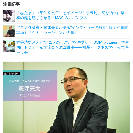
注目記事
「忍たま」五年生＆六年生をイメージ！手裏剣、髪を結う仕草…
和の趣を感じさせる「MAYLA」パンプス
アニメ評論家・藤津亮太が語る“インタビューの極意” 質問や事前
準備も「シミュレーションが大事」
神谷浩史さんと“アニメのしごと”を深掘り！ DMM pictures、学生
向けセミナー＆交流会を8/31開催――“現場×ビジネス”を一夜でキ
ャッチ