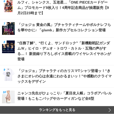
ルフィ、シャンクス、五老星…「ONE PIECEカードゲー
ム」プロモカード9枚入り！4周年記念商品が抽選販売【9
月2日23時まで】
「ジョジョ 黄金の風」ブチャラティチームやポルナレフら
を華やかに♪ 「glamb」新作カプセルコレクション登場
“任務了解”、“行くよ、サンドロック”「新機動戦記ガンダ
ムＷ」ヒイロ・デュオ・トロワ・カトル・五飛の声がす
る…！ 新規録り下ろしボイス搭載のワイヤレスイヤホンが
登場
「ジョジョ」ブチャラティのカリスマTシャツ登場ッ！“き
さまにオレの心は永遠にわかるまいッ！”や感動のクライマ
ックスをデザイン
ニャンコ先生がひょっこり♪「夏目友人帳」コラボアパレル
登場！もこもこバッグやカーディガンなど全8型
ランキングをもっと見る