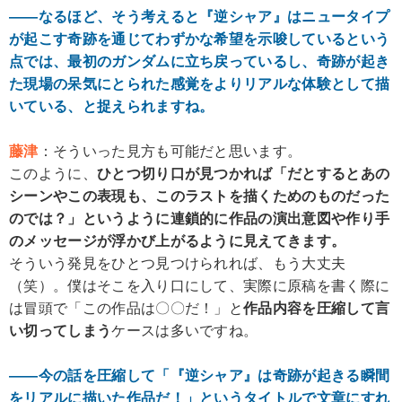
――なるほど、そう考えると『逆シャア』はニュータイプ
が起こす奇跡を通じてわずかな希望を示唆しているという
点では、最初のガンダムに立ち戻っているし、奇跡が起き
た現場の呆気にとられた感覚をよりリアルな体験として描
いている、と捉えられますね。
藤津
：そういった見方も可能だと思います。
このように、
ひとつ切り口が見つかれば「だとするとあの
シーンやこの表現も、このラストを描くためのものだった
のでは？」というように連鎖的に作品の演出意図や作り手
のメッセージが浮かび上がるように見えてきます。
そういう発見をひとつ見つけられれば、もう大丈夫
（笑）。僕はそこを入り口にして、実際に原稿を書く際に
は冒頭で「この作品は〇〇だ！」と
作品内容を圧縮して言
い切ってしまう
ケースは多いですね。
――今の話を圧縮して「『逆シャア』は奇跡が起きる瞬間
をリアルに描いた作品だ！」というタイトルで文章にすれ