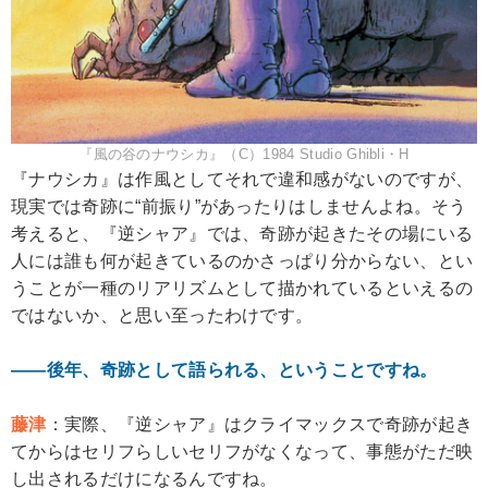
『風の谷のナウシカ』（C）1984 Studio Ghibli・H
『ナウシカ』は作風としてそれで違和感がないのですが、
現実では奇跡に“前振り”があったりはしませんよね。そう
考えると、『逆シャア』では、奇跡が起きたその場にいる
人には誰も何が起きているのかさっぱり分からない、とい
うことが一種のリアリズムとして描かれているといえるの
ではないか、と思い至ったわけです。
――後年、奇跡として語られる、ということですね。
藤津
：実際、『逆シャア』はクライマックスで奇跡が起き
てからはセリフらしいセリフがなくなって、事態がただ映
し出されるだけになるんですね。