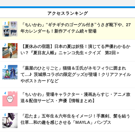
アクセスランキング
「ちいかわ」“ギチギチのゴーグル付き”うさぎ靴下や、27
年カレンダーも！新作アイテム続々登場
【夏休みの宿題】日本の夏は妖怪！演じてる声優わかるか
い？『夏目友人帳』ニャンコ先生＜クイズ 第2回＞
「薬屋のひとりごと」猫猫＆壬氏がネモフィラに囲まれ
て…♪ 茨城県コラボの限定グッズが登場！クリアファイル
やポストカードなど
「ちいかわ」登場キャラクター・漫画あらすじ・アニメ放
送＆配信サービス・声優【情報まとめ】
「忍たま」五年生＆六年生をイメージ！手裏剣、髪を結う
仕草…和の趣を感じさせる「MAYLA」パンプス