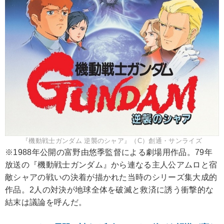
『機動戦士ガンダム 逆襲のシャア』（C）創通・サンライズ
※1988年公開の富野由悠季監督による劇場用作品。79年
放送の『機動戦士ガンダム』から連なる主人公アムロと宿
敵シャアの戦いの決着が描かれた当時のシリーズ集大成的
作品。2人の対決が地球全体を破滅と救済に誘う衝撃的な
結末は議論を呼んだ。