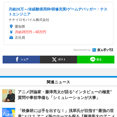
月給28万～/未経験採用枠/研修充実/ゲームデバッガー・テス
トエンジニア
ナナイロモバイル株式会社
愛知県
月給28万円～60万円
正社員
Sponsored by
シェア
ポスト
送る
関連ニュース
アニメ評論家・藤津亮太が語る“インタビューの極意”
質問や事前準備も「シミュレーションが大事」
「映像研には手を出すな！」浅草氏が目指す“最強の世
界”とは？ アニメ版のテーマを探る【藤津亮太のアニメ