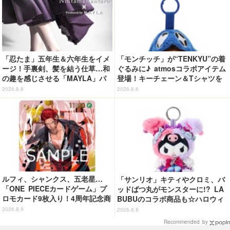
「忍たま」五年生＆六年生をイメ
「モンチッチ」が“TENKYU”の着
ージ！手裏剣、髪を結う仕草…和
ぐるみに♪ atmosコラボアイテム
の趣を感じさせる「MAYLA」パ
登場！キーチェーン＆Tシャツを
ンプス
展開
2026.8.8
2026.8.6
ルフィ、シャンクス、五老星…
「サンリオ」キティやクロミ、バ
「ONE PIECEカードゲーム」プ
ッドばつ丸がモンスターに!? LA
ロモカード9枚入り！4周年記念商
BUBUのコラボ商品も☆ハロウィ
品が抽選販売【9月2日23時まで】
ーングッズ情報が到着【サンリオ
2026.8.9
2026.8.8
ピューロランド】
Recommended by