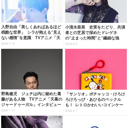
入野自由「美しくあればあるほど
小清水亜美 史実をたどり、共演
残酷な世界」 シラが抱える“見え
者との芝居で深めたドレゲネ
ない感情”を意識 TVアニメ「天
の“止まった時間”と“繊細な強
幕のジャードゥーガル」インタビ
さ” TVアニメ「天幕のジャード
2026.7.10
2026.8.3
ュー（４）
ゥーガル」インタビュー（９）
野島健児 ジュチは内に秘めた葛
「サンリオ」ポチャッコ・けろけ
藤がある人物 TVアニメ「天幕の
ろけろっぴ・あひるのペックル
ジャードゥーガル」インタビュー
も！ レトロかわいいコインケー
（６）
ス第2弾がカプセルトイに登場♪
2026.7.17
2026.8.7