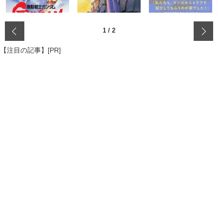
‹
1
/
2
【注目の記事】[PR]