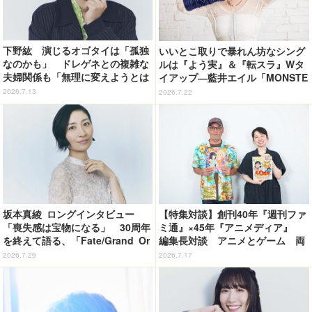
下野紘 演じるオゴタイは「孤独
いいとこ取りで暴れん坊なシング
なのかも」 ドレゲネとの複雑な
ルは『よう実』＆『転スラ』Wタ
夫婦関係も「無理に変えようとは
イアップ―藍井エイル「MONSTE
しない」TVアニメ「天幕のジャー
R/絵空事」リリース記念インタビ
2026.7.13
2026.7.22
ドゥーガル」インタビュー（５）
ュー
坂本真綾 ロングインタビュー
【特集対談】創刊40年『週刊ファ
「喪失感は宝物になる」 30周年
ミ通』×45年『アニメディア』
を終えて語る、「Fate/Grand Or
編集長対談 アニメとゲーム 両
der」11年の軌跡とベストアルバ
誌の歩みが語る“雑誌の今”
2026.7.29
2026.7.17
ム「余韻」