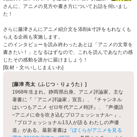
さんに、アニメの見方や書き方についてお話を伺いまし
た！
さらに藤津さんにアニメ紹介文を添削&寸評をもれなくも
らえる企画も実施します。
このインタビューを読み終わったあとは「アニメの文章を
書きたい！」となるはずなので、これを読んであなたの感
じたその感動を誰かに届けましょう！
[取材・文=いしじまえいわ]
[藤津 亮太（ふじつ・りょうた）]
1968年生まれ。静岡県出身。アニメ評論家。主な
著書に『「アニメ評論家」宣言』、『チャンネル
はいつもアニメ ゼロ年代アニメ時評』、『声優語
~アニメに命を吹き込むプロフェッショナル~ 』、
『プロフェッショナル13人が語る わたしの声優
道』がある。最新著書は
『ぼくらがアニメを見る