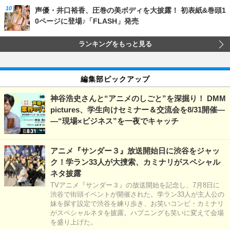
声優・井口裕香、圧巻の美ボディを大披露！ 初表紙&巻頭1
0ページに登場♪「FLASH」発売
ランキングをもっと見る
編集部ピックアップ
神谷浩史さんと“アニメのしごと”を深掘り！ DMM
pictures、学生向けセミナー＆交流会を8/31開催―
―“現場×ビジネス”を一夜でキャッチ
アニメ『サンダー３』放送開始日に渋谷をジャッ
ク！学ラン33人が大捜索、カミナリがスペシャル
ネタ披露
TVアニメ『サンダー３』の放送開始を記念し、7月8日に
渋谷で街頭イベントが開催された。学ラン33人が主人公の
妹を探す設定で渋谷を練り歩き、お笑いコンビ・カミナリ
がスペシャルネタを披露。ハプニングも笑いに変えて会場
を盛り上げた。