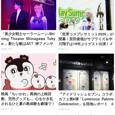
「美少女戦士セーラームーン-Shi
「世界コスプレサミット2026」が
ning Theater Shinagawa Toky
閉幕！宮田俊哉がサプライズ＆中
o-」新たな敵はAI!? 神ファンサ
川翔子は19年ぶりゲスト出演！メ
も健在で舞台初心者も悶絶！＜第
イン会場では延べ25万9000人が
2026.8.6
2026.8.4
2期レビュー＞
来場
映画「ちいかわ」異例の上映回
『アイドリッシュセブン』コラボ
数、完売グッズも… 心をかき乱
カフェ第6弾「Luminous Palette
されるひと夏の島体験を劇場で！
Celebration」を現地レポート 4
【ネタバレなし初日レポ】
グループの世界観を落とし込んだ
2026.7.24
2026.8.6
オリジナルフード＆ドリンクに注