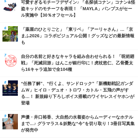
可愛すぎるモチーフデザイン♪ 「名探偵コナン」コナン&怪
盗キッドのモチーフを表現！ 「MAYLA」パンプスがセー
ル実施中【30％オフセール】
「薬屋のひとりごと」「東リベ」「アーリャさん」…「京
まふ2026」コラボビジュアル公開！グッズなどの最新情報
も
自分の名前と好きなキャラを組み合わせられる！ 「呪術廻
戦」「死滅回游」はんこが銀行印に！虎杖悠仁、乙骨憂太
ら16キャラ追加で全104種
“任務了解”、“行くよ、サンドロック”「新機動戦記ガンダ
ムＷ」ヒイロ・デュオ・トロワ・カトル・五飛の声がす
る…！ 新規録り下ろしボイス搭載のワイヤレスイヤホンが
登場
声優・井口裕香、大自然の水着姿からムーディーなホテル
まで…♪ グラマラス＆妖艶な“今”を切り取り！3冊目写真集
が発売中