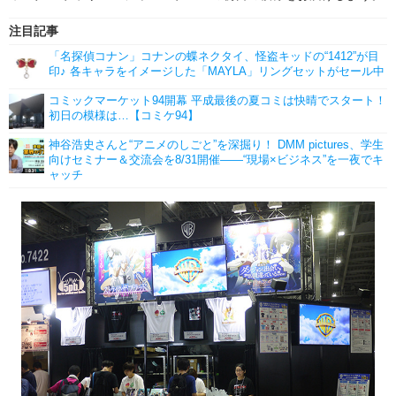
注目記事
「名探偵コナン」コナンの蝶ネクタイ、怪盗キッドの“1412”が目
印♪ 各キャラをイメージした「MAYLA」リングセットがセール中
コミックマーケット94開幕 平成最後の夏コミは快晴でスタート！
初日の模様は…【コミケ94】
神谷浩史さんと“アニメのしごと”を深掘り！ DMM pictures、学生
向けセミナー＆交流会を8/31開催――“現場×ビジネス”を一夜でキ
ャッチ