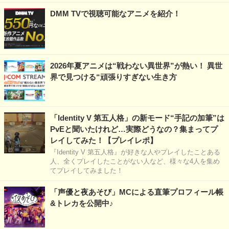
DMM TVで視聴可能なアニメを紹介！
2026年夏アニメは“戦わない異世界”が熱い！ 異世
界で見つける“頑張りすぎない生き方
「Identity V 第五人格」の新モード“手記の加筆”は
PvEと聞いたけれど…実際どうなの？集まってプ
レイしてみた！【プレイレポ】
『Identity V 第五人格』が好きな人やプレイしたことある
人、全くプレイしたことがない人など、様々な4人を集め
てプレイしてみました！
「声優と夜あそび」MCによる直筆プロフィール帳
&トレカを公開中♪