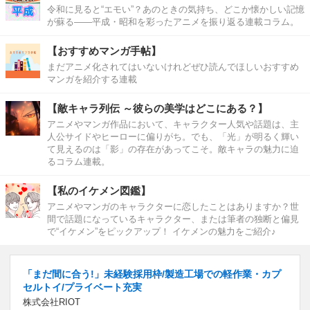
令和に見ると“エモい”？あのときの気持ち、どこか懐かしい記憶
が蘇る――平成・昭和を彩ったアニメを振り返る連載コラム。
【おすすめマンガ手帖】
まだアニメ化されてはいないけれどぜひ読んでほしいおすすめ
マンガを紹介する連載
【敵キャラ列伝 ～彼らの美学はどこにある？】
アニメやマンガ作品において、キャラクター人気や話題は、主
人公サイドやヒーローに偏りがち。でも、「光」が明るく輝い
て見えるのは「影」の存在があってこそ。敵キャラの魅力に迫
るコラム連載。
【私のイケメン図鑑】
アニメやマンガのキャラクターに恋したことはありますか？世
間で話題になっているキャラクター、または筆者の独断と偏見
で“イケメン”をピックアップ！ イケメンの魅力をご紹介♪
「まだ間に合う!」未経験採用枠/製造工場での軽作業・カプ
セルトイ/プライベート充実
株式会社RIOT