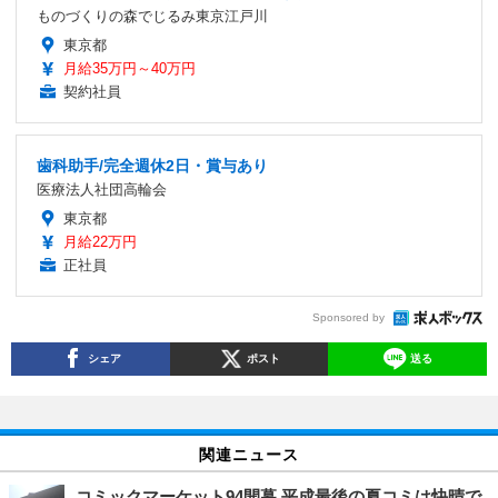
ものづくりの森でじるみ東京江戸川
東京都
月給35万円～40万円
契約社員
歯科助手/完全週休2日・賞与あり
医療法人社団高輪会
東京都
月給22万円
正社員
Sponsored by
シェア
ポスト
送る
関連ニュース
コミックマーケット94開幕 平成最後の夏コミは快晴で