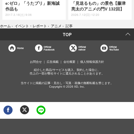
e:ゼロ」「うたプリ」新海誠
「見送るもの」の景色【藤津
作品も
亮太のアニメの門V 132回】
2017.3.18(土) 9:06
2026.7.12(日) 12:20
ホーム
›
イベント・レポート
›
アニメ
›
記事
TOP
Official
Official
Official
Home
Facebook
twitter
YouTube
お問合せ
広告掲載
会社概要
個人情報保護方針
紹介した商品/サービスを購入、契約した場合に、
売上の一部が弊社サイトに還元されることがあります。
当サイトに掲載の記事・見出し・写真・画像の無断転載を禁じます。
Copyright © 2026 IID, Inc.