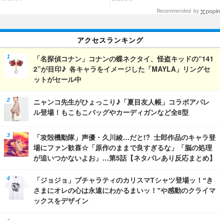
示内容を公開
Recommended by
アクセスランキング
「名探偵コナン」コナンの蝶ネクタイ、怪盗キッドの“141
2”が目印♪ 各キャラをイメージした「MAYLA」リングセ
ットがセール中
ニャンコ先生がひょっこり♪「夏目友人帳」コラボアパレ
ル登場！もこもこバッグやカーディガンなど全8型
「攻殻機動隊」声優・久川綾…だと!? 士郎作品のキャラ登
場にファン歓喜☆「原作のままで良すぎるな」「脳の処理
が追いつかないよお」…第5話【ネタバレあり反応まとめ】
「ジョジョ」ブチャラティのカリスマTシャツ登場ッ！“き
さまにオレの心は永遠にわかるまいッ！”や感動のクライマ
ックスをデザイン