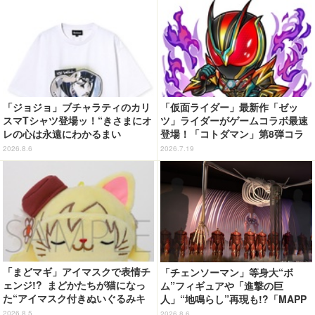
目♪
「ジョジョ」ブチャラティのカリ
「仮面ライダー」最新作「ゼッ
スマTシャツ登場ッ！“きさまにオ
ツ」ライダーがゲームコラボ最速
レの心は永遠にわかるまい
登場！「コトダマン」第8弾コラ
ッ！”や感動のクライマックスを
ボ開催
2026.8.6
2026.7.19
デザイン
「まどマギ」アイマスクで表情チ
「チェンソーマン」等身大“ボ
ェンジ!? まどかたちが猫になっ
ム”フィギュアや「進撃の巨
た“アイマスク付きぬいぐるみキ
人」“地鳴らし”再現も!?「MAPP
ーホルダー”が登場
A EXPO 15th Anniversary」展
2026.8.5
2026.8.6