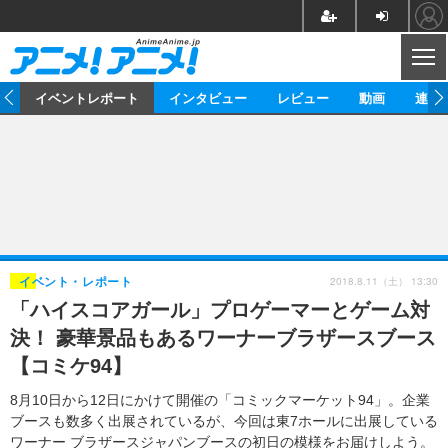
CL
ス
イベントレポート
インタビュー
レビュー
動画
連載
ニュース
アニメ
映画/ドラマ
イベントレポート
マンガ
ノベル
アニメ
映画
インタビュー
音楽
声優
ライブ
舞台
スタッフ
声優
レビュー
2018.8.11（土） 13:30
イベント・レポート
「ハイスコアガール」プロゲーマーとゲーム対
ゲーム
グッズ
海外イベント
ビジネス
俳優・タレント
アーティスト
アニメ
実写
動画
決！ 豪華景品もあるワーナーブラザースブース
イベント
海外
ビジネス
書評
イベント
アニメ
映画/ドラマ
連載・コラム
【コミケ94】
ゲーム
座談会
アニメ！アニメ！TV
ABEMA Cafe
8月10日から12日にかけて開催の「コミックマーケット94」。企業
ブースも数多く出展されているが、今回は東7ホールに出展している
ワーナー ブラザースジャパンブースの初日の模様をお届けしよう。