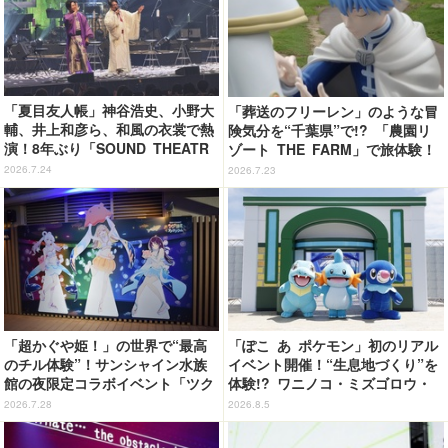
「夏目友人帳」神谷浩史、小野大
「葬送のフリーレン」のような冒
輔、井上和彦ら、和風の衣裳で熱
険気分を“千葉県”で!? 「農園リ
演！8年ぶり「SOUND THEATR
ゾート THE FARM」で旅体験！
E」夜公演レポート
【レポ】
2026.7.24
2026.7.23
「超かぐや姫！」の世界で“最高
「ぽこ あ ポケモン」初のリアル
のチル体験”！サンシャイン水族
イベント開催！“生息地づくり”を
館の夜限定コラボイベント「ツク
体験!? ワニノコ・ミズゴロウ・
ヨミアクアリウム」が癒やしすぎ
アシマリもワクワク☆ 「ブクブ
2026.7.28
2026.8.5
た【体験レポ】
クうみぞこの街」in横浜赤レンガ
倉庫 ～8月9日まで【レポート】