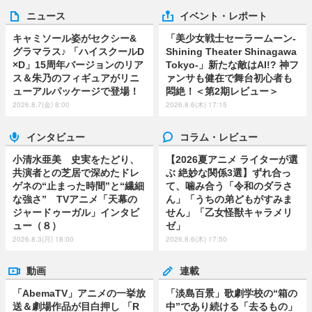
ニュース
イベント・レポート
キャミソール姿がセクシー&
「美少女戦士セーラームーン-
グラマラス♪ 「ハイスクールD
Shining Theater Shinagawa
×D」15周年バージョンのリア
Tokyo-」新たな敵はAI!? 神フ
ス＆朱乃のフィギュアがリニ
ァンサも健在で舞台初心者も
ューアルパッケージで登場！
悶絶！＜第2期レビュー＞
2026.8.7(金) 8:00
2026.8.6(木) 17:15
インタビュー
コラム・レビュー
小清水亜美 史実をたどり、
【2026夏アニメ ライターが選
共演者との芝居で深めたドレ
ぶ 絶妙な関係3選】ずれ合っ
ゲネの“止まった時間”と“繊細
て、噛み合う「令和のダラさ
な強さ” TVアニメ「天幕の
ん」「うちの弟どもがすみま
ジャードゥーガル」インタビ
せん」「乙女怪獣キャラメリ
ュー（８）
ゼ」
2026.8.3(月) 18:00
2026.8.6(木) 17:50
動画
連載
「AbemaTV」アニメの一挙放
「淡島百景」歌劇学校の“箱の
送＆劇場作品が目白押し 「R
中”であり続ける「去るもの」