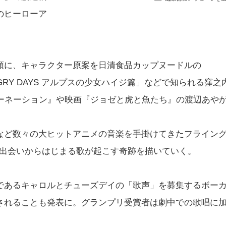
のヒーローア
頭に、キャラクター原案を日清食品カップヌードルの
UNGRY DAYS アルプスの少女ハイジ篇」などで知られる窪之
カーネーション』や映画『ジョゼと虎と魚たち』の渡辺あや
など数々の大ヒットアニメの音楽を手掛けてきたフライン
”の出会いからはじまる歌が起こす奇跡を描いていく。
であるキャロルとチューズデイの「歌声」を募集するボー
されることも発表に。グランプリ受賞者は劇中での歌唱に