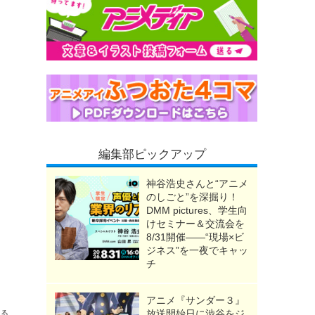
編集部ピックアップ
神谷浩史さんと“アニメ
のしごと”を深掘り！
DMM pictures、学生向
けセミナー＆交流会を
8/31開催――“現場×ビ
ジネス”を一夜でキャッ
チ
PVも公開
アニメ『サンダー３』
放送開始日に渋谷をジ
送る