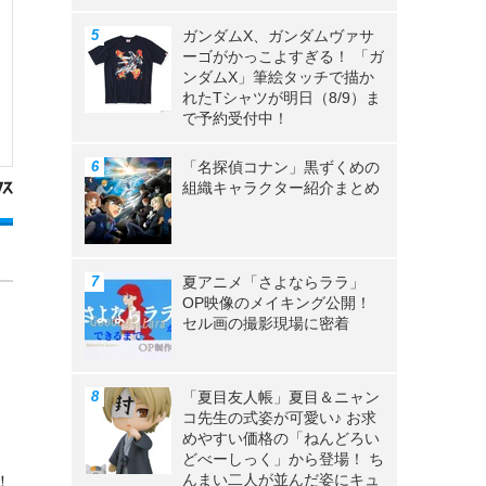
ガンダムX、ガンダムヴァサ
ーゴがかっこよすぎる！ 「ガ
ンダムX」筆絵タッチで描か
れたTシャツが明日（8/9）ま
で予約受付中！
「名探偵コナン」黒ずくめの
組織キャラクター紹介まとめ
夏アニメ「さよならララ」
OP映像のメイキング公開！
セル画の撮影現場に密着
「夏目友人帳」夏目＆ニャン
コ先生の式姿が可愛い♪ お求
めやすい価格の「ねんどろい
どべーしっく」から登場！ ち
んまい二人が並んだ姿にキュ
！