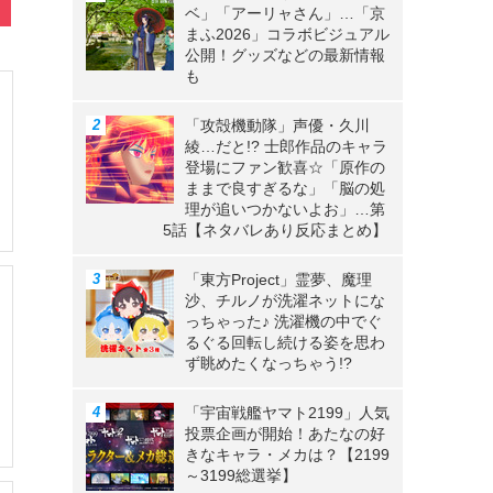
ベ」「アーリャさん」…「京
まふ2026」コラボビジュアル
公開！グッズなどの最新情報
も
「攻殻機動隊」声優・久川
綾…だと!? 士郎作品のキャラ
登場にファン歓喜☆「原作の
ままで良すぎるな」「脳の処
理が追いつかないよお」…第
5話【ネタバレあり反応まとめ】
「東方Project」霊夢、魔理
沙、チルノが洗濯ネットにな
っちゃった♪ 洗濯機の中でぐ
るぐる回転し続ける姿を思わ
ず眺めたくなっちゃう!?
「宇宙戦艦ヤマト2199」人気
投票企画が開始！あたなの好
きなキャラ・メカは？【2199
～3199総選挙】