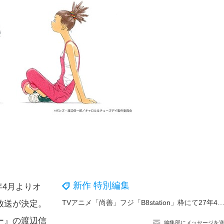
新作 特別編集
年4月よりオ
TVアニメ「尚善」フジ「B8station」枠にて27年4月放送決定！尚善（CV.川口莉奈）＆道然（CV.神谷浩史）ら登場の第1弾
放送が決定。
ー』の渡辺信
編集部にメッセージを