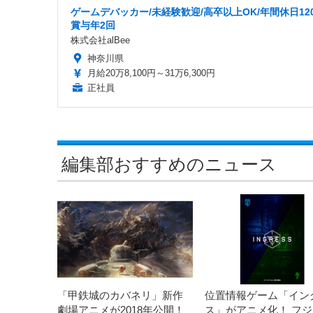
ゲームデバッカー/未経験歓迎/高卒以上OK/年間休日120
賞与年2回
株式会社alBee
神奈川県
月給20万8,100円～31万6,300円
正社員
編集部おすすめのニュース
「甲鉄城のカバネリ」新作
位置情報ゲーム「イン
劇場アニメが2018年公開！
ス」がアニメ化！ フ