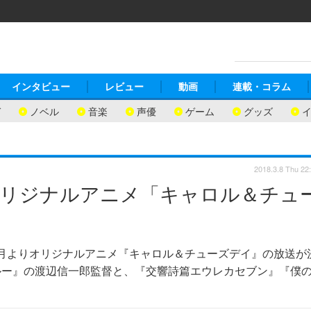
インタビュー
レビュー
動画
連載・コラム
ガ
ノベル
音楽
声優
ゲーム
グッズ
2018.3.8 Thu 22
オリジナルアニメ「キャロル＆チュ
9年4月よりオリジナルアニメ『キャロル＆チューズデイ』の放送が
ルー』の渡辺信一郎監督と、『交響詩篇エウレカセブン』『僕
。