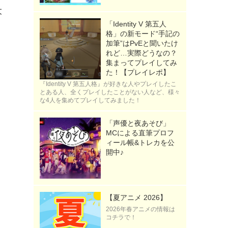
大
「Identity V 第五人
格」の新モード“手記の
加筆”はPvEと聞いたけ
れど…実際どうなの？
集まってプレイしてみ
た！【プレイレポ】
『Identity V 第五人格』が好きな人やプレイしたこ
とある人、全くプレイしたことがない人など、様々
な4人を集めてプレイしてみました！
「声優と夜あそび」
MCによる直筆プロフ
ィール帳&トレカを公
開中♪
【夏アニメ 2026】
》
2026年春アニメの情報は
コチラで！