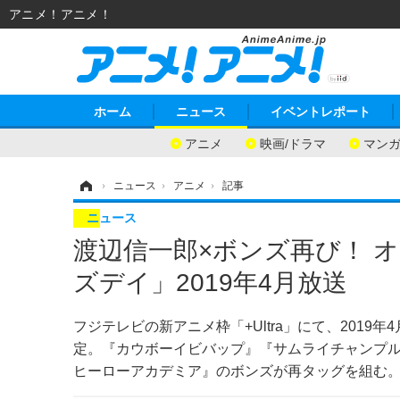
アニメ！アニメ！
ホーム
ニュース
イベントレポート
アニメ
映画/ドラマ
マン
ホーム
›
ニュース
›
アニメ
›
記事
ニュース
渡辺信一郎×ボンズ再び！ 
ズデイ」2019年4月放送
フジテレビの新アニメ枠「+Ultra」にて、201
定。『カウボーイビバップ』『サムライチャンプ
ヒーローアカデミア』のボンズが再タッグを組む