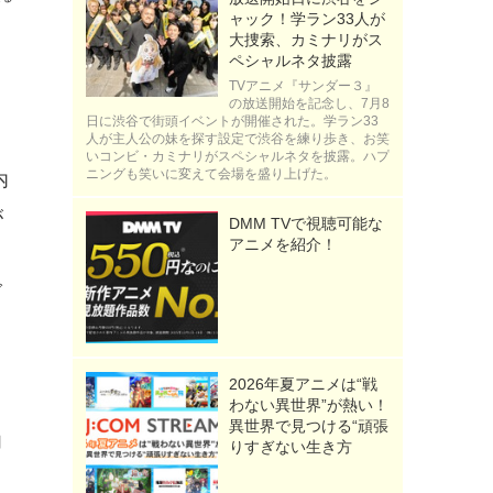
ャック！学ラン33人が
大捜索、カミナリがス
ペシャルネタ披露
TVアニメ『サンダー３』
の放送開始を記念し、7月8
日に渋谷で街頭イベントが開催された。学ラン33
人が主人公の妹を探す設定で渋谷を練り歩き、お笑
いコンビ・カミナリがスペシャルネタを披露。ハプ
ニングも笑いに変えて会場を盛り上げた。
内
が
DMM TVで視聴可能な
アニメを紹介！
グ
2026年夏アニメは“戦
カ
わない異世界”が熱い！
異世界で見つける“頑張
加
りすぎない生き方