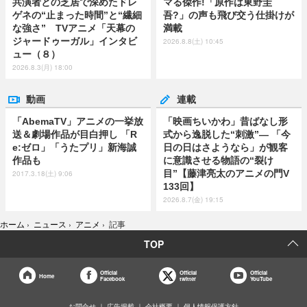
共演者との芝居で深めたドレ
マる傑作!「原作は東野圭
ゲネの“止まった時間”と“繊細
吾?」の声も飛び交う仕掛けが
な強さ” TVアニメ「天幕の
満載
ジャードゥーガル」インタビ
2026.8.8(土) 10:45
ュー（８）
2026.8.3(月) 18:00
動画
連載
「AbemaTV」アニメの一挙放
「映画ちいかわ」昔ばなし形
送＆劇場作品が目白押し 「R
式から逸脱した“刺激”― 「今
e:ゼロ」「うたプリ」新海誠
日の日はさようなら」が観客
作品も
に意識させる物語の“裂け
目”【藤津亮太のアニメの門V
2017.3.18(土) 9:06
133回】
2026.8.7(金) 19:15
ホーム
›
ニュース
›
アニメ
›
記事
TOP
Official
Official
Official
Home
Facebook
twitter
YouTube
お問合せ
広告掲載
会社概要
個人情報保護方針