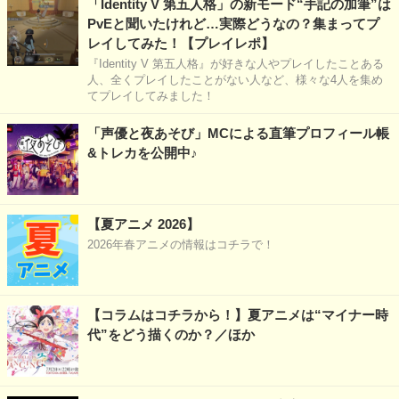
「Identity V 第五人格」の新モード“手記の加筆”は
PvEと聞いたけれど…実際どうなの？集まってプ
レイしてみた！【プレイレポ】
『Identity V 第五人格』が好きな人やプレイしたことある
人、全くプレイしたことがない人など、様々な4人を集め
てプレイしてみました！
「声優と夜あそび」MCによる直筆プロフィール帳
&トレカを公開中♪
【夏アニメ 2026】
2026年春アニメの情報はコチラで！
【コラムはコチラから！】夏アニメは“マイナー時
代”をどう描くのか？／ほか