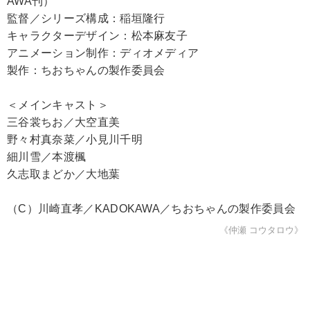
AWA刊）
監督／シリーズ構成：稲垣隆行
キャラクターデザイン：松本麻友子
アニメーション制作：ディオメディア
製作：ちおちゃんの製作委員会
＜メインキャスト＞
三谷裳ちお／大空直美
野々村真奈菜／小見川千明
細川雪／本渡楓
久志取まどか／大地葉
（C）川崎直孝／KADOKAWA／ちおちゃんの製作委員会
《仲瀬 コウタロウ》