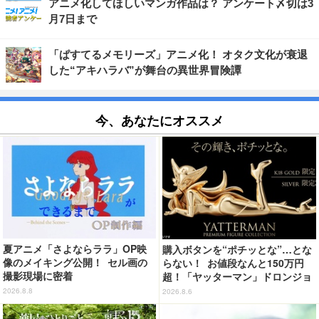
アニメ化してほしいマンガ作品は？ アンケート〆切は3
月7日まで
「ぱすてるメモリーズ」アニメ化！ オタク文化が衰退
した“アキハラバ”が舞台の異世界冒険譚
今、あなたにオススメ
夏アニメ「さよならララ」OP映
購入ボタンを“ポチッとな”…とな
像のメイキング公開！ セル画の
らない！ お値段なんと150万円
撮影現場に密着
超！「ヤッターマン」ドロンジョ
様が黄金の輝きをまといミニフィ
2026.8.8
2026.8.6
ギュア化 ヤッターワン&おだてブ
タも