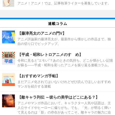
アニメ！アニメ！では、記事執筆ライターを募集しています。
連載コラム
【藤津亮太のアニメの門V】
アニメ評論家の藤津亮太が、最新作から懐かしの作品まで、独
自の切り口でピックアップ。
【平成・昭和レトロアニメのすゝめ】
令和に見ると“エモい”？あのときの気持ち、どこか懐かしい記憶
が蘇る――平成・昭和を彩ったアニメを振り返る連載コラム。
【おすすめマンガ手帖】
まだアニメ化されてはいないけれどぜひ読んでほしいおすすめ
マンガを紹介する連載
【敵キャラ列伝 ～彼らの美学はどこにある？】
アニメやマンガ作品において、キャラクター人気や話題は、主
人公サイドやヒーローに偏りがち。でも、「光」が明るく輝い
て見えるのは「影」の存在があってこそ。敵キャラの魅力に迫