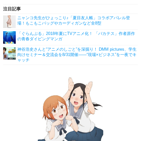
注目記事
ニャンコ先生がひょっこり♪「夏目友人帳」コラボアパレル登
場！もこもこバッグやカーディガンなど全8型
「ぐらんぶる」2018年夏にTVアニメ化！ 「バカテス」作者原作
の青春ダイビングマンガ
神谷浩史さんと“アニメのしごと”を深掘り！ DMM pictures、学生
向けセミナー＆交流会を8/31開催――“現場×ビジネス”を一夜でキ
ャッチ