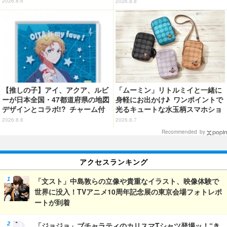
が明日（8/9）まで予約受付中！
2026.8.6
2026.8.8
【推しの子】アイ、アクア、ルビ
「ムーミン」リトルミイと一緒に
ーが日本全国・47都道府県の地図
身軽にお出かけ♪ ワンポイントで
デザインとコラボ!? チャーム付
光るキュートな水玉柄スマホショ
ピンバッジに♪
ルダーが新登場！
2026.8.8
2026.8.7
Recommended by
アクセスランキング
「文スト」中島敦らの立像や貴重なイラスト、映像体験で
世界に没入！TVアニメ10周年記念展の東京会場フォトレポ
ートが到着
「ジョジョ」ブチャラティのカリスマTシャツ登場ッ！“き