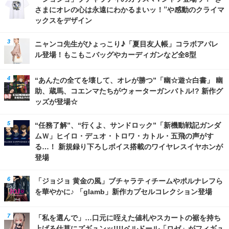
さまにオレの心は永遠にわかるまいッ！”や感動のクライマ
ックスをデザイン
ニャンコ先生がひょっこり♪「夏目友人帳」コラボアパレ
ル登場！もこもこバッグやカーディガンなど全8型
“あんたの全てを壊して、オレが勝つ”「幽☆遊☆白書」 幽
助、蔵馬、コエンマたちがウォーターガンバトル!? 新作グ
ッズが登場☆
“任務了解”、“行くよ、サンドロック”「新機動戦記ガンダ
ムＷ」ヒイロ・デュオ・トロワ・カトル・五飛の声がす
る…！ 新規録り下ろしボイス搭載のワイヤレスイヤホンが
登場
「ジョジョ 黄金の風」ブチャラティチームやポルナレフら
を華やかに♪ 「glamb」新作カプセルコレクション登場
「私を選んで」…口元に咥えた値札やスカートの裾を持ち
上げる仕草にズギュンッ!!!!ベルドール「ロゼ」がフィギュ