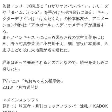
監督・シリーズ構成に『ロザリオとバンパイア』シリーズ
や『タイムボカン24』を手がけた稲垣隆行に決定。キャラ
クターデザインは『はんだくん』の松本麻友子、アニメー
ション制作は『アホガール』のディオメディアが担当す
る。
またメインキャストには三谷裳ちお役の大空直美をはじ
め、野々村真奈菜役に小見川千明、細川雪役に本渡楓、久
志取まどか役に大地葉が名を連ねた。
詳細は追って発表されるとのことなので、続報を楽しみに
待ちたい。
TVアニメ『ちおちゃんの通学路』
2018年7月放送開始
＜メインスタッフ＞
原作：川崎直孝（月刊コミックフラッパー連載／ KADOK