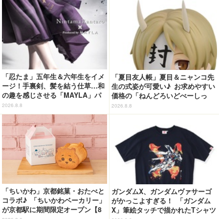
「忍たま」五年生＆六年生をイメ
「夏目友人帳」夏目＆ニャンコ先
ージ！手裏剣、髪を結う仕草…和
生の式姿が可愛い♪ お求めやすい
の趣を感じさせる「MAYLA」パ
価格の「ねんどろいどべーしっ
ンプス
く」から登場！ ちんまい二人が
2026.8.8
2026.8.8
並んだ姿にキュン☆
「ちいかわ」京都銘菓・おたべと
ガンダムX、ガンダムヴァサーゴ
コラボ♪ 「ちいかわベーカリー」
がかっこよすぎる！ 「ガンダム
が京都駅に期間限定オープン【8
X」筆絵タッチで描かれたTシャツ
月13日～】