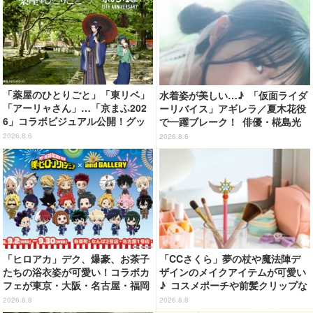
「薬屋のひとりごと」「東リベ」
水着姿が美しい…♪ 「仮面ライダ
「アーリャさん」…「京まふ202
ーリバイス」アギレラ／夏木花役
6」コラボビジュアル公開！グッ
で一躍ブレーク！ 俳優・椛島光
ズなどの最新情報も
の2nd写真集が予約開始
2026.8.6
2026.8.6
「ヒロアカ」デク、爆豪、お茶子
「CCさくら」夢の杖や魔法陣デ
たちの浴衣姿が可愛い！コラボカ
ザインのメイクアイテムが可愛い
フェが東京・大阪・名古屋・福岡
♪ コスメポーチや前髪クリップな
で開催
ど…毎日使いたい!!「タイトーく
2026.8.8
2026.8.8
じ」【8月28日～】