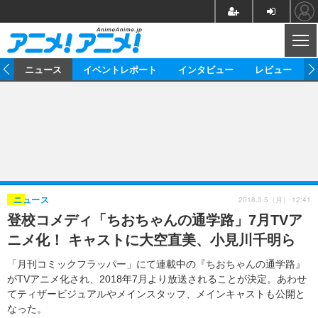
CL
ム
ニュース
イベントレポート
インタビュー
レビュー
ニュース
アニメ
映画/ドラマ
イベントレポート
マンガ
ノベル
アニメ
映画
インタビュー
音楽
声優
ライブ
舞台
スタッフ
声優
レビュー
2018.3.5（月） 12:41
ニュース
登校コメディ「ちおちゃんの通学路」7月TVア
ゲーム
グッズ
海外イベント
ビジネス
俳優・タレント
アーティスト
アニメ
実写
動画
ニメ化！ キャストに大空直美、小見川千明ら
イベント
海外
ビジネス
書評
イベント
アニメ
映画/ドラマ
連載・コラム
「月刊コミックフラッパー」にて連載中の『ちおちゃんの通学路』
がTVアニメ化され、2018年7月より放送されることが決定。あわせ
ゲーム
座談会
アニメ！アニメ！TV
ABEMA Cafe
てティザービジュアルやメインスタッフ、メインキャストも公開と
なった。