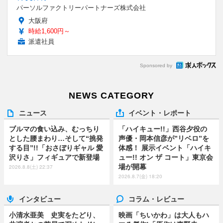
パーソルファクトリーパートナーズ株式会社
大阪府
時給1,600円～
派遣社員
Sponsored by
NEWS CATEGORY
ニュース
イベント・レポート
ブルマの食い込み、むっちり
「ハイキュー!!」西谷夕役の
とした腰まわり…そして“挑発
声優・岡本信彦が”リベロ”を
する目”!!「おさぼりギャル 愛
体感！ 展示イベント「ハイキ
沢りさ」フィギュアで新登場
ュー!! オン ザ コート」東京会
場が開幕
2026.8.8(土) 22:37
2026.8.7(金) 18:20
インタビュー
コラム・レビュー
小清水亜美 史実をたどり、
映画「ちいかわ」は大人もハ