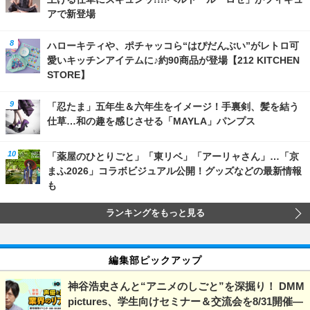
アで新登場
ハローキティや、ポチャッコら“はぴだんぶい”がレトロ可
愛いキッチンアイテムに♪約90商品が登場【212 KITCHEN
STORE】
「忍たま」五年生＆六年生をイメージ！手裏剣、髪を結う
仕草…和の趣を感じさせる「MAYLA」パンプス
「薬屋のひとりごと」「東リベ」「アーリャさん」…「京
まふ2026」コラボビジュアル公開！グッズなどの最新情報
も
ランキングをもっと見る
編集部ピックアップ
神谷浩史さんと“アニメのしごと”を深掘り！ DMM
pictures、学生向けセミナー＆交流会を8/31開催―