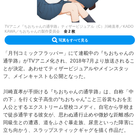
TVアニメ『ちおちゃんの通学路』ティザービジュアル（C）川崎直孝／KADO
KAWA／ちおちゃんの製作委員会
全 2 枚
写真をすべて見る
「月刊コミックフラッパー」にて連載中の『ちおちゃんの
通学路』がTVアニメ化され、2018年7月より放送されるこ
とが決定。あわせてティザービジュアルやメインスタッ
フ、メインキャストも公開となった。
川崎直孝が手掛ける『ちおちゃんの通学路』は、自称「中
の下」を行く女子高生の“ちおちゃん”こと三谷裳ちおを主
人公とするエクストリーム登校コメディ。自宅から学校ま
で徒歩通学する彼女が、思わぬ通行止めや微妙な距離感の
同級生との遭遇、道をふさぐ暴走族、尿意といった障害に
立ち向かう、スラップスティックギャグを描く作品だ。