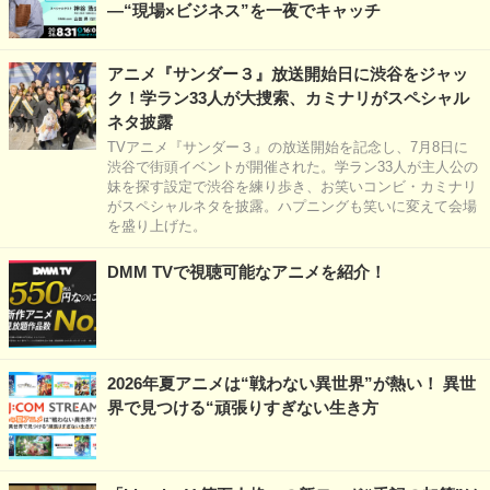
―“現場×ビジネス”を一夜でキャッチ
アニメ『サンダー３』放送開始日に渋谷をジャッ
ク！学ラン33人が大捜索、カミナリがスペシャル
ネタ披露
TVアニメ『サンダー３』の放送開始を記念し、7月8日に
渋谷で街頭イベントが開催された。学ラン33人が主人公の
妹を探す設定で渋谷を練り歩き、お笑いコンビ・カミナリ
がスペシャルネタを披露。ハプニングも笑いに変えて会場
を盛り上げた。
DMM TVで視聴可能なアニメを紹介！
2026年夏アニメは“戦わない異世界”が熱い！ 異世
界で見つける“頑張りすぎない生き方