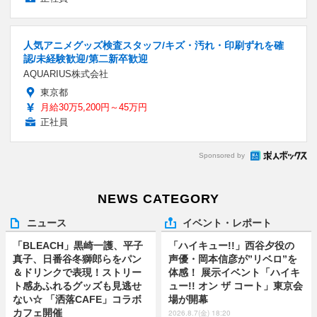
人気アニメグッズ検査スタッフ/キズ・汚れ・印刷ずれを確
認/未経験歓迎/第二新卒歓迎
AQUARIUS株式会社
東京都
月給30万5,200円～45万円
正社員
Sponsored by
NEWS CATEGORY
ニュース
イベント・レポート
「BLEACH」黒崎一護、平子
「ハイキュー!!」西谷夕役の
真子、日番谷冬獅郎らをパン
声優・岡本信彦が”リベロ”を
＆ドリンクで表現！ストリー
体感！ 展示イベント「ハイキ
ト感あふれるグッズも見逃せ
ュー!! オン ザ コート」東京会
ない☆ 「洒落CAFE」コラボ
場が開幕
カフェ開催
2026.8.7(金) 18:20