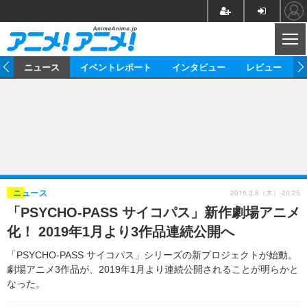
CL
ム
ニュース
イベントレポート
インタビュー
レビュー
ニュース
アニメ
映画/ドラマ
イベントレポート
マンガ
ノベル
アニメ
映画
インタビュー
音楽
声優
ライブ
舞台
スタッフ
声優
レビュー
2018.3.8（木） 20:25
ニュース
「PSYCHO-PASS サイコパス」新作劇場アニメ
ゲーム
グッズ
海外イベント
ビジネス
俳優・タレント
アーティスト
アニメ
実写
動画
化！ 2019年1月より3作品連続公開へ
イベント
海外
ビジネス
書評
イベント
アニメ
映画/ドラマ
連載・コラム
「PSYCHO-PASS サイコパス」シリーズの新プロジェクトが始動。
劇場アニメ3作品が、2019年1月より連続公開されることが明らかと
ゲーム
座談会
アニメ！アニメ！TV
ABEMA Cafe
なった。