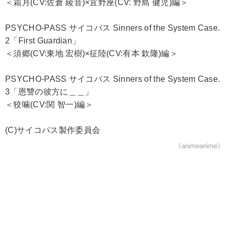
＜霜月(CV:佐倉 綾音)×宜野座(CV: 野島 健児)編＞
PSYCHO-PASS サイコパス Sinners of the System Case.
2「First Guardian」
＜須郷(CV:東地 宏樹)×征陸(CV:有本 欽隆)編＞
PSYCHO-PASS サイコパス Sinners of the System Case.
3「恩讐の彼方に＿＿」
＜狡噛(CV:関 智一)編＞
(C)サイコパス製作委員会
《animeanime》