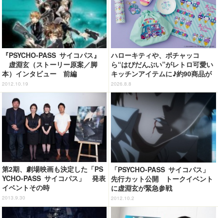
『PSYCHO-PASS サイコパス』
ハローキティや、ポチャッコ
虚淵玄（ストーリー原案／脚
ら“はぴだんぶい”がレトロ可愛い
本）インタビュー 前編
キッチンアイテムに♪約90商品が
登場【212 KITCHEN STORE】
2012.10.19
2026.8.8
第2期、劇場映画も決定した「PS
「PSYCHO-PASS サイコパス」
YCHO-PASS サイコパス」 発表
先行カット公開 トークイベント
イベントその時
に虚淵玄が緊急参戦
2013.9.30
2012.10.2