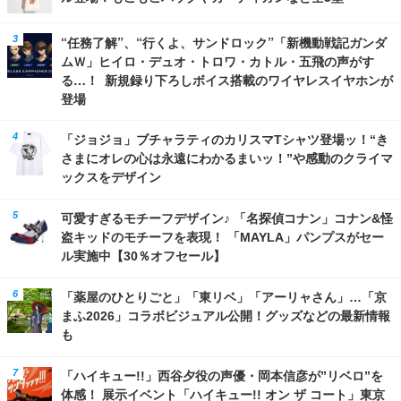
“任務了解”、“行くよ、サンドロック”「新機動戦記ガンダ
ムＷ」ヒイロ・デュオ・トロワ・カトル・五飛の声がす
る…！ 新規録り下ろしボイス搭載のワイヤレスイヤホンが
登場
「ジョジョ」ブチャラティのカリスマTシャツ登場ッ！“き
さまにオレの心は永遠にわかるまいッ！”や感動のクライマ
ックスをデザイン
可愛すぎるモチーフデザイン♪ 「名探偵コナン」コナン&怪
盗キッドのモチーフを表現！ 「MAYLA」パンプスがセー
ル実施中【30％オフセール】
「薬屋のひとりごと」「東リベ」「アーリャさん」…「京
まふ2026」コラボビジュアル公開！グッズなどの最新情報
も
「ハイキュー!!」西谷夕役の声優・岡本信彦が”リベロ”を
体感！ 展示イベント「ハイキュー!! オン ザ コート」東京