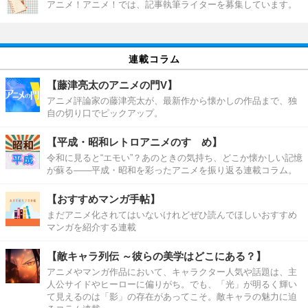
アニメ！アニメ！では、記事執筆ライターを募集しています。
連載コラム
【藤津亮太のアニメの門V】
アニメ評論家の藤津亮太が、最新作から懐かしの作品まで、独
自の切り口でピックアップ。
【平成・昭和レトロアニメのすゝめ】
令和に見ると“エモい”？あのときの気持ち、どこか懐かしい記憶
が蘇る――平成・昭和を彩ったアニメを振り返る連載コラム。
【おすすめマンガ手帖】
まだアニメ化されてはいないけれどぜひ読んでほしいおすすめ
マンガを紹介する連載
【敵キャラ列伝 ～彼らの美学はどこにある？】
アニメやマンガ作品において、キャラクター人気や話題は、主
人公サイドやヒーローに偏りがち。でも、「光」が明るく輝い
て見えるのは「影」の存在があってこそ。敵キャラの魅力に迫