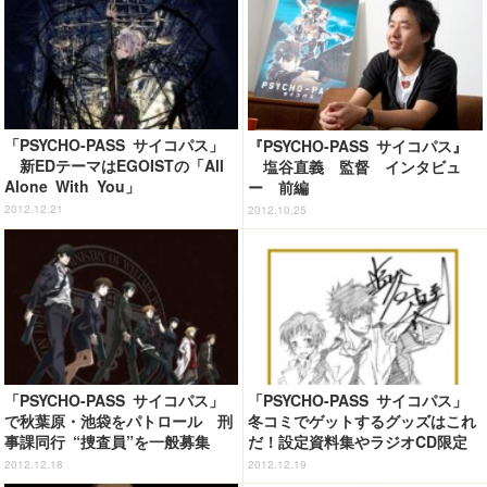
「PSYCHO-PASS サイコパス」
『PSYCHO-PASS サイコパス』
新EDテーマはEGOISTの「All
塩谷直義 監督 インタビュ
Alone With You」
ー 前編
2012.12.21
2012.10.25
「PSYCHO-PASS サイコパス」
「PSYCHO-PASS サイコパス」
で秋葉原・池袋をパトロール 刑
冬コミでゲットするグッズはこれ
事課同行 “捜査員”を一般募集
だ！設定資料集やラジオCD限定
販売
2012.12.18
2012.12.19