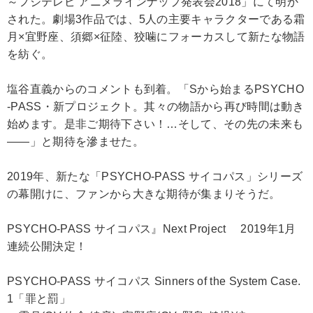
～フジテレビ アニメラインナップ発表会2018」にて明か
された。劇場3作品では、5人の主要キャラクターである霜
月×宜野座、須郷×征陸、狡噛にフォーカスして新たな物語
を紡ぐ。
塩谷直義からのコメントも到着。「Sから始まるPSYCHO
-PASS・新プロジェクト。其々の物語から再び時間は動き
始めます。是非ご期待下さい！…そして、その先の未来も
――」と期待を滲ませた。
2019年、新たな「PSYCHO-PASS サイコパス」シリーズ
の幕開けに、ファンから大きな期待が集まりそうだ。
PSYCHO-PASS サイコパス』Next Project 2019年1月
連続公開決定！
PSYCHO-PASS サイコパス Sinners of the System Case.
1「罪と罰」