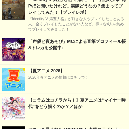
PvEと聞いたけれど…実際どうなの？集まってプ
レイしてみた！【プレイレポ】
『Identity V 第五人格』が好きな人やプレイしたことある
人、全くプレイしたことがない人など、様々な4人を集め
てプレイしてみました！
「声優と夜あそび」MCによる直筆プロフィール帳
&トレカを公開中♪
【夏アニメ 2026】
2026年春アニメの情報はコチラで！
【コラムはコチラから！】夏アニメは“マイナー時
代”をどう描くのか？／ほか