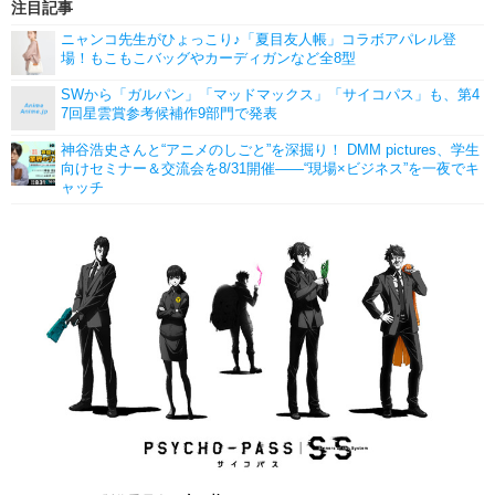
注目記事
ニャンコ先生がひょっこり♪「夏目友人帳」コラボアパレル登
場！もこもこバッグやカーディガンなど全8型
SWから「ガルパン」「マッドマックス」「サイコパス」も、第4
7回星雲賞参考候補作9部門で発表
神谷浩史さんと“アニメのしごと”を深掘り！ DMM pictures、学生
向けセミナー＆交流会を8/31開催――“現場×ビジネス”を一夜でキ
ャッチ