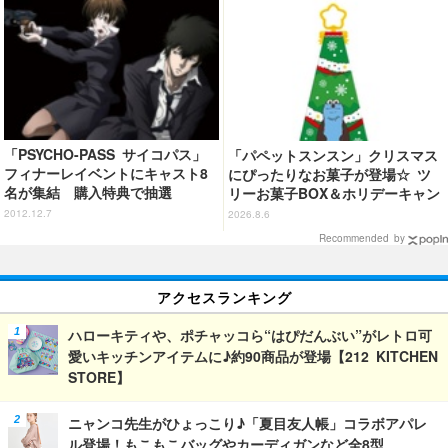
「PSYCHO-PASS サイコパス」
「パペットスンスン」クリスマス
フィナーレイベントにキャスト8
にぴったりなお菓子が登場☆ ツ
名が集結 購入特典で抽選
リーお菓子BOX＆ホリデーキャン
ディ
2012.12.7
2026.8.6
Recommended by
アクセスランキング
ハローキティや、ポチャッコら“はぴだんぶい”がレトロ可
愛いキッチンアイテムに♪約90商品が登場【212 KITCHEN
STORE】
ニャンコ先生がひょっこり♪「夏目友人帳」コラボアパレ
ル登場！もこもこバッグやカーディガンなど全8型