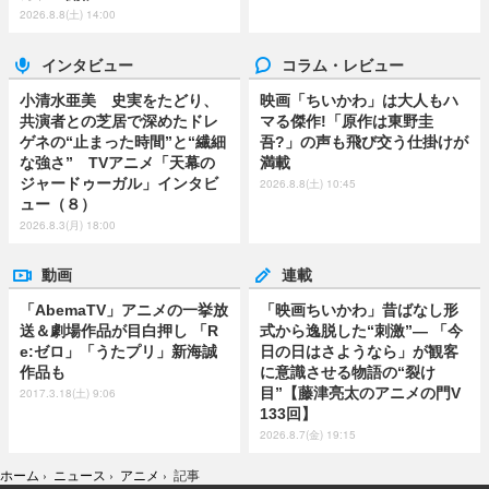
2026.8.8(土) 14:00
インタビュー
コラム・レビュー
小清水亜美 史実をたどり、
映画「ちいかわ」は大人もハ
共演者との芝居で深めたドレ
マる傑作!「原作は東野圭
ゲネの“止まった時間”と“繊細
吾?」の声も飛び交う仕掛けが
な強さ” TVアニメ「天幕の
満載
ジャードゥーガル」インタビ
2026.8.8(土) 10:45
ュー（８）
2026.8.3(月) 18:00
動画
連載
「AbemaTV」アニメの一挙放
「映画ちいかわ」昔ばなし形
送＆劇場作品が目白押し 「R
式から逸脱した“刺激”― 「今
e:ゼロ」「うたプリ」新海誠
日の日はさようなら」が観客
作品も
に意識させる物語の“裂け
目”【藤津亮太のアニメの門V
2017.3.18(土) 9:06
133回】
2026.8.7(金) 19:15
ホーム
›
ニュース
›
アニメ
›
記事