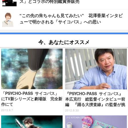
ス」とコラボの特別鑑賞券販売
“この先の朱ちゃんも見てみたい” 花澤香菜インタビ
ューで明かされる「サイコパス」への思い
今、あなたにオススメ
「PSYCHO-PASS サイコパス」
『PSYCHO-PASS サイコパス』
にTV新シリーズと劇場版 完全新
本広克行 総監督インタビュー前
作にて
編 『踊る大捜査線』の監督が挑
む
2013.9.7
2012.9.30