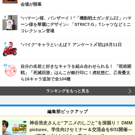
会場が開幕
“ハマーン様、バンザーイ！”「機動戦士ガンダムZZ」ハマ
ーン様を華麗にデザイン♪ 「STRICT-G」Tシャツなどミニ
コレクション登場
“バイク”キャラといえば？ アンケート〆切は8月11日
自分の名前と好きなキャラを組み合わせられる！ 「呪術廻
戦」「死滅回游」はんこが銀行印に！虎杖悠仁、乙骨憂太
ら16キャラ追加で全104種
ランキングをもっと見る
編集部ピックアップ
神谷浩史さんと“アニメのしごと”を深掘り！ DMM
pictures、学生向けセミナー＆交流会を8/31開催―