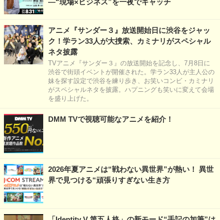
―“現場×ビジネス”を一夜でキャッチ
アニメ『サンダー３』放送開始日に渋谷をジャッ
ク！学ラン33人が大捜索、カミナリがスペシャル
ネタ披露
TVアニメ『サンダー３』の放送開始を記念し、7月8日に
渋谷で街頭イベントが開催された。学ラン33人が主人公の
妹を探す設定で渋谷を練り歩き、お笑いコンビ・カミナリ
がスペシャルネタを披露。ハプニングも笑いに変えて会場
を盛り上げた。
DMM TVで視聴可能なアニメを紹介！
2026年夏アニメは“戦わない異世界”が熱い！ 異世
界で見つける“頑張りすぎない生き方
「Identity V 第五人格」の新モード“手記の加筆”は