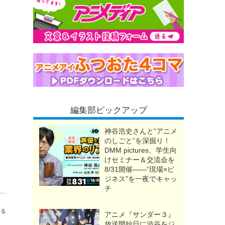
編集部ピックアップ
神谷浩史さんと“アニメ
のしごと”を深掘り！
DMM pictures、学生向
けセミナー＆交流会を
8/31開催――“現場×ビ
ジネス”を一夜でキャッ
チ
しのアリエッティ」声優・あらすじ・主題歌まとめ【金曜ロードショー放送】
送る
アニメ『サンダー３』
放送開始日に渋谷をジ