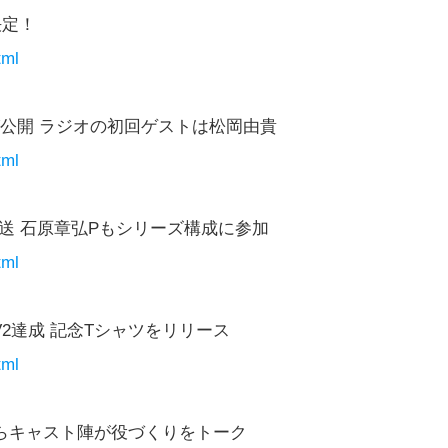
決定！
tml
新PV公開 ラジオの初回ゲストは松岡由貴
tml
放送 石原章弘Pもシリーズ構成に参加
tml
2達成 記念Tシャツをリリース
tml
茂雄らキャスト陣が役づくりをトーク