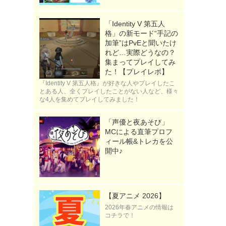
「Identity V 第五人
格」の新モード“手記の
加筆”はPvEと聞いたけ
れど…実際どうなの？
集まってプレイしてみ
た！【プレイレポ】
『Identity V 第五人格』が好きな人やプレイしたこ
とある人、全くプレイしたことがない人など、様々
な4人を集めてプレイしてみました！
「声優と夜あそび」
MCによる直筆プロフ
ィール帳&トレカを公
開中♪
【夏アニメ 2026】
2026年春アニメの情報は
コチラで！