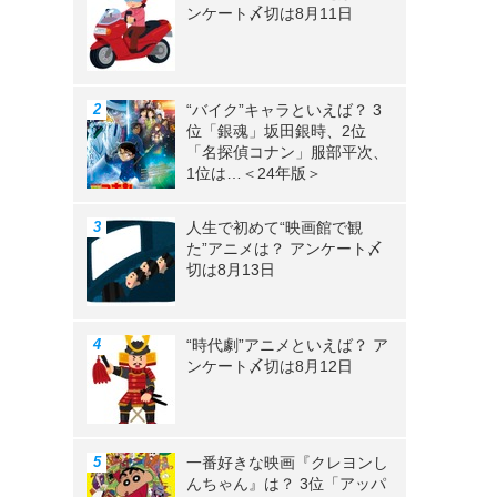
ンケート〆切は8月11日
》
“バイク”キャラといえば？ 3
位「銀魂」坂田銀時、2位
「名探偵コナン」服部平次、
1位は…＜24年版＞
人生で初めて“映画館で観
た”アニメは？ アンケート〆
切は8月13日
“時代劇”アニメといえば？ ア
ンケート〆切は8月12日
一番好きな映画『クレヨンし
んちゃん』は？ 3位「アッパ