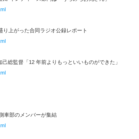
tml
ブも盛り上がった合同ラジオ公録レポート
tml
己総監督「12 年前よりもっといいものができた」
tml
側車部のメンバーが集結
tml