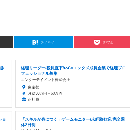
ブックマーク
後で読む
迎/
経理リーダー/役員直下/toC×エンタメ成長企業で経理プロ
フェッショナル募集
エンターテイメント株式会社
東京都
月給30万円～60万円
正社員
ショ
「スキルが身につく」ゲームモニター/未経験歓迎/完全週
休2日制