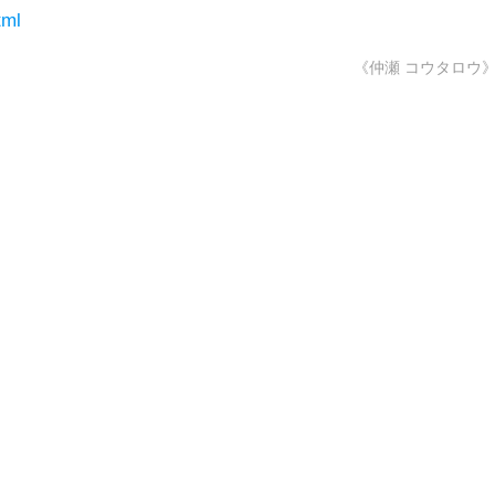
tml
《仲瀬 コウタロウ