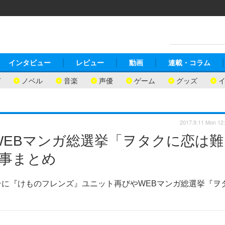
インタビュー
レビュー
動画
連載・コラム
ガ
ノベル
音楽
声優
ゲーム
グッズ
2017.9.11 Mon 12
WEBマンガ総選挙「ヲタクに恋は難
記事まとめ
テに『けものフレンズ』ユニット再びやWEBマンガ総選挙『ヲ