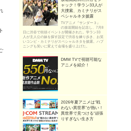
ャック！学ラン33人が
れ
大捜索、カミナリがス
ペシャルネタ披露
TVアニメ『サンダー３』
の放送開始を記念し、7月8
ト
日に渋谷で街頭イベントが開催された。学ラン33
人が主人公の妹を探す設定で渋谷を練り歩き、お笑
いコンビ・カミナリがスペシャルネタを披露。ハプ
ニングも笑いに変えて会場を盛り上げた。
ご
DMM TVで視聴可能な
アニメを紹介！
2026年夏アニメは“戦
わない異世界”が熱い！
異世界で見つける“頑張
りすぎない生き方