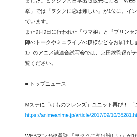
ました。ピクシブと日本出版販売による「WEB
挙」では『ヲタクに恋は難しい』が1位に。イ
ています。
また9月9日に行われた『ウマ娘』と『プリンセス
陣のトークやミニライブの模様などをお届けし
1』のアニメ誌連合試写会では、京田総監督が
覧ください。
■ トップニュース
Mステに「けものフレンズ」ユニット再び！ 「ユー
https://animeanime.jp/article/2017/09/10/35281.h
WEBマンガ総選挙 「ヲタクに恋は難しい」が