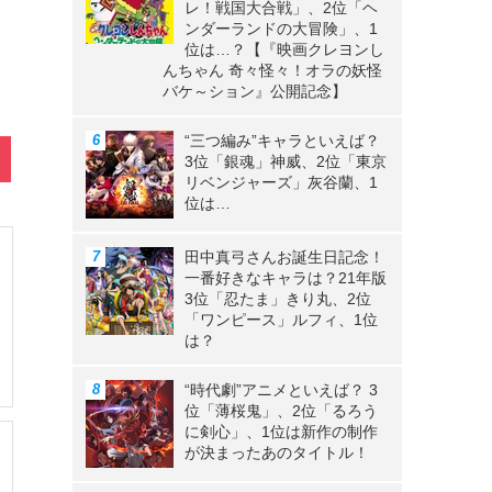
レ！戦国大合戦」、2位「ヘ
ンダーランドの大冒険」、1
位は…？【『映画クレヨンし
んちゃん 奇々怪々！オラの妖怪
バケ～ション』公開記念】
“三つ編み”キャラといえば？
3位「銀魂」神威、2位「東京
リベンジャーズ」灰谷蘭、1
位は…
田中真弓さんお誕生日記念！
一番好きなキャラは？21年版
3位「忍たま」きり丸、2位
「ワンピース」ルフィ、1位
は？
“時代劇”アニメといえば？ 3
位「薄桜鬼」、2位「るろう
に剣心」、1位は新作の制作
が決まったあのタイトル！