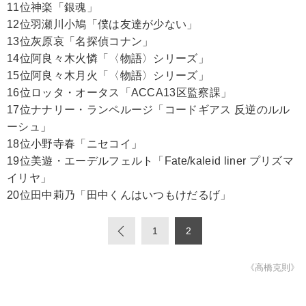
11位神楽「銀魂」
12位羽瀬川小鳩「僕は友達が少ない」
13位灰原哀「名探偵コナン」
14位阿良々木火憐「〈物語〉シリーズ」
15位阿良々木月火「〈物語〉シリーズ」
16位ロッタ・オータス「ACCA13区監察課」
17位ナナリー・ランペルージ「コードギアス 反逆のルル
ーシュ」
18位小野寺春「ニセコイ」
19位美遊・エーデルフェルト「Fate/kaleid liner プリズマ
イリヤ」
20位田中莉乃「田中くんはいつもけだるげ」
«
1
2
《高橋克則》