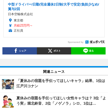
中型ドライバー/日勤/完全週休2日制/大手で安定/負担少なめ/
賞与2回
日本空輸株式会社
東京都
月給23万円～
正社員
Sponsored by
シェア
ポスト
送る
関連ニュース
「夏休みの宿題を手伝ってほしいキャラ」結果、1位は
江戸川コナン
夏休みの宿題を手伝ってほしい女性キャラは？ 3位「よ
う実」堀北鈴音、2位「ノゲノラ」シロ、1位は…