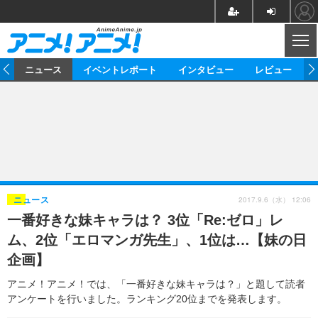
CL
ム
ニュース
イベントレポート
インタビュー
レビュー
ニュース
アニメ
映画/ドラマ
イベントレポート
マンガ
ノベル
アニメ
映画
インタビュー
音楽
声優
ライブ
舞台
スタッフ
声優
レビュー
2017.9.6（水） 12:06
ニュース
一番好きな妹キャラは？ 3位「Re:ゼロ」レ
ゲーム
グッズ
海外イベント
ビジネス
俳優・タレント
アーティスト
アニメ
実写
動画
ム、2位「エロマンガ先生」、1位は…【妹の日
イベント
海外
ビジネス
書評
イベント
アニメ
映画/ドラマ
連載・コラム
企画】
ゲーム
座談会
アニメ！アニメ！TV
ABEMA Cafe
アニメ！アニメ！では、「一番好きな妹キャラは？」と題して読者
アンケートを行いました。ランキング20位までを発表します。