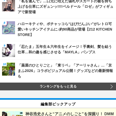
「私を選んで」…口元に咥えた値札やスカートの裾を持ち
上げる仕草にズギュンッ!!!!ベルドール「ロゼ」がフィギュ
アで新登場
ハローキティや、ポチャッコら“はぴだんぶい”がレトロ可
愛いキッチンアイテムに♪約90商品が登場【212 KITCHEN
STORE】
「忍たま」五年生＆六年生をイメージ！手裏剣、髪を結う
仕草…和の趣を感じさせる「MAYLA」パンプス
「薬屋のひとりごと」「東リベ」「アーリャさん」…「京
まふ2026」コラボビジュアル公開！グッズなどの最新情報
も
ランキングをもっと見る
編集部ピックアップ
神谷浩史さんと“アニメのしごと”を深掘り！ DMM