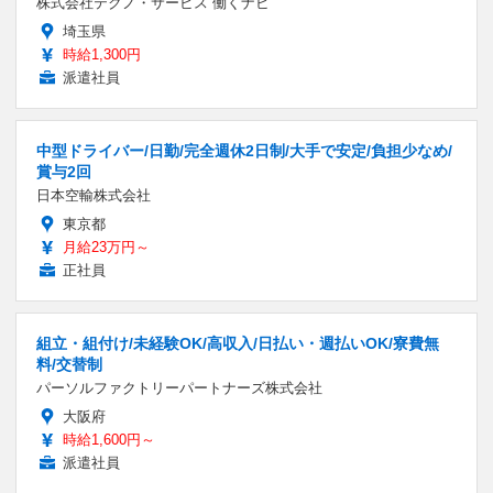
株式会社テクノ・サービス 働くナビ
埼玉県
時給1,300円
派遣社員
中型ドライバー/日勤/完全週休2日制/大手で安定/負担少なめ/
賞与2回
日本空輸株式会社
東京都
月給23万円～
正社員
組立・組付け/未経験OK/高収入/日払い・週払いOK/寮費無
料/交替制
パーソルファクトリーパートナーズ株式会社
大阪府
時給1,600円～
派遣社員