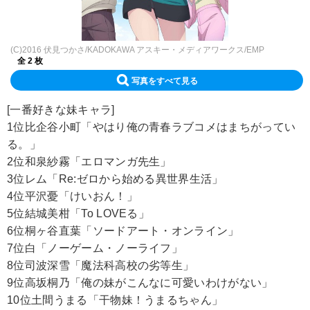
(C)2016 伏見つかさ/KADOKAWA アスキー・メディアワークス/EMP
全 2 枚
写真をすべて見る
[一番好きな妹キャラ]
1位比企谷小町「やはり俺の青春ラブコメはまちがってい
る。」
2位和泉紗霧「エロマンガ先生」
3位レム「Re:ゼロから始める異世界生活」
4位平沢憂「けいおん！」
5位結城美柑「To LOVEる」
6位桐ヶ谷直葉「ソードアート・オンライン」
7位白「ノーゲーム・ノーライフ」
8位司波深雪「魔法科高校の劣等生」
9位高坂桐乃「俺の妹がこんなに可愛いわけがない」
10位土間うまる「干物妹！うまるちゃん」