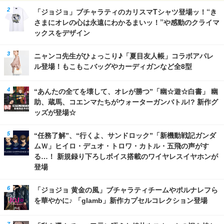
「ジョジョ」ブチャラティのカリスマTシャツ登場ッ！“き
さまにオレの心は永遠にわかるまいッ！”や感動のクライマ
ックスをデザイン
ニャンコ先生がひょっこり♪「夏目友人帳」コラボアパレ
ル登場！もこもこバッグやカーディガンなど全8型
“あんたの全てを壊して、オレが勝つ”「幽☆遊☆白書」 幽
助、蔵馬、コエンマたちがウォーターガンバトル!? 新作グ
ッズが登場☆
“任務了解”、“行くよ、サンドロック”「新機動戦記ガンダ
ムＷ」ヒイロ・デュオ・トロワ・カトル・五飛の声がす
る…！ 新規録り下ろしボイス搭載のワイヤレスイヤホンが
登場
「ジョジョ 黄金の風」ブチャラティチームやポルナレフら
を華やかに♪ 「glamb」新作カプセルコレクション登場