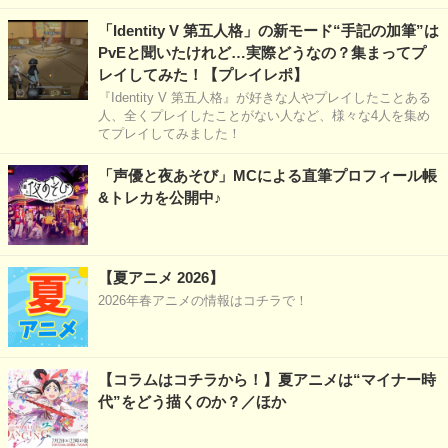
「Identity V 第五人格」の新モード“手記の加筆”は
PvEと聞いたけれど…実際どうなの？集まってプ
レイしてみた！【プレイレポ】
『Identity V 第五人格』が好きな人やプレイしたことある
人、全くプレイしたことがない人など、様々な4人を集め
てプレイしてみました！
「声優と夜あそび」MCによる直筆プロフィール帳
&トレカを公開中♪
【夏アニメ 2026】
2026年春アニメの情報はコチラで！
【コラムはコチラから！】夏アニメは“マイナー時
代”をどう描くのか？／ほか