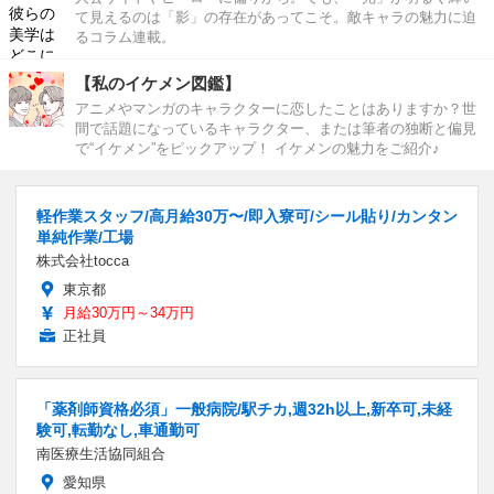
て見えるのは「影」の存在があってこそ。敵キャラの魅力に迫
るコラム連載。
【私のイケメン図鑑】
アニメやマンガのキャラクターに恋したことはありますか？世
間で話題になっているキャラクター、または筆者の独断と偏見
で“イケメン”をピックアップ！ イケメンの魅力をご紹介♪
軽作業スタッフ/高月給30万〜/即入寮可/シール貼り/カンタン
単純作業/工場
株式会社tocca
東京都
月給30万円～34万円
正社員
「薬剤師資格必須」一般病院/駅チカ,週32h以上,新卒可,未経
験可,転勤なし,車通勤可
南医療生活協同組合
愛知県