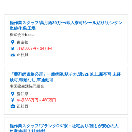
軽作業スタッフ/高月給30万〜/即入寮可/シール貼り/カンタン
単純作業/工場
株式会社tocca
東京都
月給30万円～34万円
正社員
「薬剤師資格必須」一般病院/駅チカ,週32h以上,新卒可,未経
験可,転勤なし,車通勤可
南医療生活協同組合
愛知県
年収385万円～480万円
正社員
軽作業スタッフ/ブランクOK/寮・社宅あり/誰もが安心の人
気業務/即入社/縫製