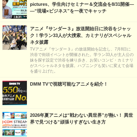
pictures、学生向けセミナー＆交流会を8/31開催―
―“現場×ビジネス”を一夜でキャッチ
アニメ『サンダー３』放送開始日に渋谷をジャッ
ク！学ラン33人が大捜索、カミナリがスペシャル
ネタ披露
TVアニメ『サンダー３』の放送開始を記念し、7月8日に
渋谷で街頭イベントが開催された。学ラン33人が主人公の
妹を探す設定で渋谷を練り歩き、お笑いコンビ・カミナリ
がスペシャルネタを披露。ハプニングも笑いに変えて会場
を盛り上げた。
DMM TVで視聴可能なアニメを紹介！
2026年夏アニメは“戦わない異世界”が熱い！ 異世
界で見つける“頑張りすぎない生き方