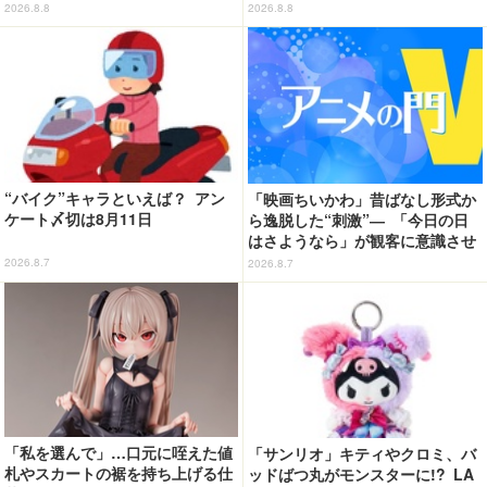
ど…毎日使いたい!!「タイトーく
ピンバッジに♪
2026.8.8
2026.8.8
じ」【8月28日～】
“バイク”キャラといえば？ アン
「映画ちいかわ」昔ばなし形式か
ケート〆切は8月11日
ら逸脱した“刺激”― 「今日の日
はさようなら」が観客に意識させ
る物語の“裂け目”【藤津亮太のア
2026.8.7
2026.8.7
ニメの門V 133回】
「私を選んで」…口元に咥えた値
「サンリオ」キティやクロミ、バ
札やスカートの裾を持ち上げる仕
ッドばつ丸がモンスターに!? LA