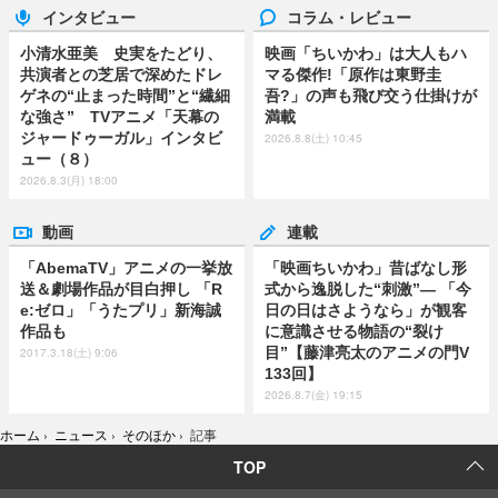
インタビュー
コラム・レビュー
小清水亜美 史実をたどり、
映画「ちいかわ」は大人もハ
共演者との芝居で深めたドレ
マる傑作!「原作は東野圭
ゲネの“止まった時間”と“繊細
吾?」の声も飛び交う仕掛けが
な強さ” TVアニメ「天幕の
満載
ジャードゥーガル」インタビ
2026.8.8(土) 10:45
ュー（８）
2026.8.3(月) 18:00
動画
連載
「AbemaTV」アニメの一挙放
「映画ちいかわ」昔ばなし形
送＆劇場作品が目白押し 「R
式から逸脱した“刺激”― 「今
e:ゼロ」「うたプリ」新海誠
日の日はさようなら」が観客
作品も
に意識させる物語の“裂け
目”【藤津亮太のアニメの門V
2017.3.18(土) 9:06
133回】
2026.8.7(金) 19:15
ホーム
›
ニュース
›
そのほか
›
記事
TOP