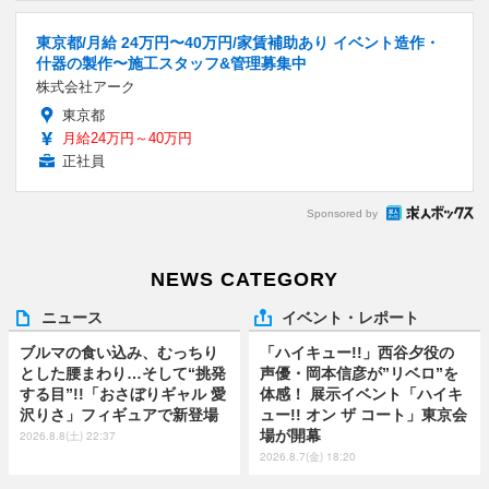
東京都/月給 24万円〜40万円/家賃補助あり イベント造作・
什器の製作〜施工スタッフ&管理募集中
株式会社アーク
東京都
月給24万円～40万円
正社員
Sponsored by
NEWS CATEGORY
ニュース
イベント・レポート
ブルマの食い込み、むっちり
「ハイキュー!!」西谷夕役の
とした腰まわり…そして“挑発
声優・岡本信彦が”リベロ”を
する目”!!「おさぼりギャル 愛
体感！ 展示イベント「ハイキ
沢りさ」フィギュアで新登場
ュー!! オン ザ コート」東京会
場が開幕
2026.8.8(土) 22:37
2026.8.7(金) 18:20