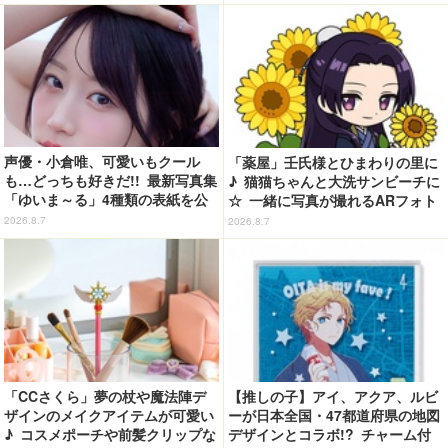
声優・小倉唯、可愛いもクール
「薬屋」壬氏様とひまわりの里に
も…どっちも好きだ!! 最新写真集
♪ 猫猫ちゃんと大洗サンビーチに
「ゆいま～る」4種類の表紙を公
☆ 一緒に写真が撮れるARフォト
開！「成長した私の姿を楽しんで
スポット企画「猫猫・壬氏と夏巡
2026.8.7
2026.8.7
いただけたら」
り」開催【茨城県】
「CCさくら」夢の杖や魔法陣デ
【推しの子】アイ、アクア、ルビ
ザインのメイクアイテムが可愛い
ーが日本全国・47都道府県の地図
♪ コスメポーチや前髪クリップな
デザインとコラボ!? チャーム付