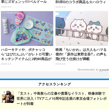
草にズギュンッ!!!!ベルドール
BUBUのコラボ商品も☆ハロウィ
「ロゼ」がフィギュアで新登場
ーングッズ情報が到着【サンリオ
2026.8.8
2026.8.8
ピューロランド】
ハローキティや、ポチャッコ
映画「ちいかわ」は大人もハマる
ら“はぴだんぶい”がレトロ可愛い
傑作!「原作は東野圭吾?」の声も
キッチンアイテムに♪約90商品が
飛び交う仕掛けが満載
登場【212 KITCHEN STORE】
2026.8.8
2026.8.8
Recommended by
アクセスランキング
「文スト」中島敦らの立像や貴重なイラスト、映像体験で
世界に没入！TVアニメ10周年記念展の東京会場フォトレポ
ートが到着