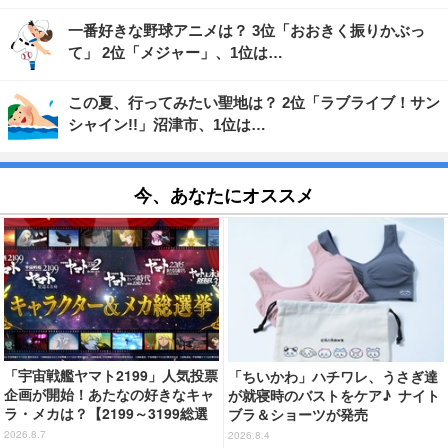
一番好きな野球アニメは？ 3位「おおきく振りかぶっ
て」 2位「メジャー」、1位は…
この夏、行ってみたい聖地は？ 2位「ラブライブ！サン
シャイン!!」沼津市、1位は…
今、あなたにオススメ
「宇宙戦艦ヤマト2199」人気投票
「ちいかわ」ハチワレ、うさぎ達
企画が開始！あたなの好きなキャ
が就寝時のバストをケア♪ ナイト
ラ・メカは？【2199～3199総選
ブラ＆ショーツが発売
挙】
2026.8.7
2026.8.4