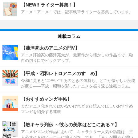
【NEW!! ライター募集！】
アニメ！アニメ！では、記事執筆ライターを募集しています。
連載コラム
【藤津亮太のアニメの門V】
アニメ評論家の藤津亮太が、最新作から懐かしの作品まで、独
自の切り口でピックアップ。
【平成・昭和レトロアニメのすゝめ】
令和に見ると“エモい”？あのときの気持ち、どこか懐かしい記憶
が蘇る――平成・昭和を彩ったアニメを振り返る連載コラム。
【おすすめマンガ手帖】
まだアニメ化されてはいないけれどぜひ読んでほしいおすすめ
マンガを紹介する連載
【敵キャラ列伝 ～彼らの美学はどこにある？】
アニメやマンガ作品において、キャラクター人気や話題は、主
人公サイドやヒーローに偏りがち。でも、「光」が明るく輝い