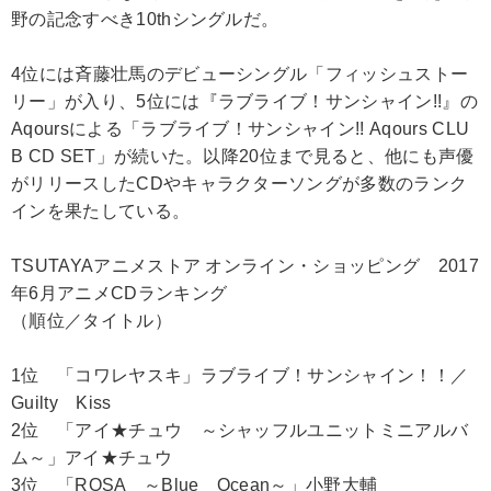
野の記念すべき10thシングルだ。
4位には斉藤壮馬のデビューシングル「フィッシュストー
リー」が入り、5位には『ラブライブ！サンシャイン!!』の
Aqoursによる「ラブライブ！サンシャイン!! Aqours CLU
B CD SET」が続いた。以降20位まで見ると、他にも声優
がリリースしたCDやキャラクターソングが多数のランク
インを果たしている。
TSUTAYAアニメストア オンライン・ショッピング 2017
年6月アニメCDランキング
（順位／タイトル）
1位 「コワレヤスキ」ラブライブ！サンシャイン！！／
Guilty Kiss
2位 「アイ★チュウ ～シャッフルユニットミニアルバ
ム～」アイ★チュウ
3位 「ROSA ～Blue Ocean～」小野大輔