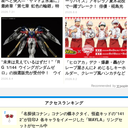
星へと突入―「ヤマトよ永遠に」
ーリバイス」アギレラ／夏木花役
最終章「第七章 虹色の輪廻」特
で一躍ブレーク！ 俳優・椛島光
報映像が公開！加藤直之新規描き
の2nd写真集が予約開始
2026.7.31
2026.8.6
下ろし特製スリーブのBlu-ray＆D
VD情報も
“未来は見えているはずだ！”「R
「ヒロアカ」デク・爆豪・轟がク
G 1/144 ウイングガンダムゼ
レープ屋さんに♪ めじるしキーホ
ロ」の抽選販売が受付中！ ウイ
ルダー、クレープ風ハンカチなど
ングバインダーにRGならではの
限定グッズ＆コラボクレープが登
2026.8.4
2026.8.2
ギミックを搭載
場
Recommended by
アクセスランキング
「名探偵コナン」コナンの蝶ネクタイ、怪盗キッドの“141
2”が目印♪ 各キャラをイメージした「MAYLA」リングセ
ットがセール中