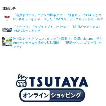
注目記事
「名探偵コナン」コナンの蝶ネクタイ、怪盗キッドの“1412”が目
印♪ 各キャラをイメージした「MAYLA」リングセットがセール中
「うたプリ」「ラブライブ！」が上位に！ TSUTAYAアニメスト
ア5月CDランキング
神谷浩史さんと“アニメのしごと”を深掘り！ DMM pictures、学生
向けセミナー＆交流会を8/31開催――“現場×ビジネス”を一夜でキ
ャッチ