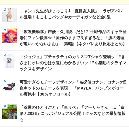
ニャンコ先生がひょっこり♪「夏目友人帳」コラボアパレ
ル登場！もこもこバッグやカーディガンなど全8型
「攻殻機動隊」声優・久川綾…だと!? 士郎作品のキャラ登
場にファン歓喜☆「原作のままで良すぎるな」「脳の処理
が追いつかないよお」…第5話【ネタバレあり反応まとめ】
「ジョジョ」ブチャラティのカリスマTシャツ登場ッ！“き
さまにオレの心は永遠にわかるまいッ！”や感動のクライマ
ックスをデザイン
可愛すぎるモチーフデザイン♪ 「名探偵コナン」コナン&怪
盗キッドのモチーフを表現！ 「MAYLA」パンプスがセー
ル実施中【30％オフセール】
「薬屋のひとりごと」「東リベ」「アーリャさん」…「京
まふ2026」コラボビジュアル公開！グッズなどの最新情報
も