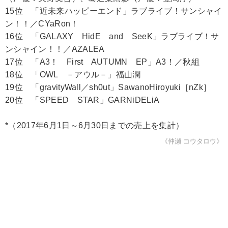
15位 「近未来ハッピーエンド」ラブライブ！サンシャイ
ン！！／CYaRon！
16位 「GALAXY HidE and SeeK」ラブライブ！サ
ンシャイン！！／AZALEA
17位 「A3！ First AUTUMN EP」A3！／秋組
18位 「OWL －アウル－」福山潤
19位 「gravityWall／sh0ut」SawanoHiroyuki［nZk］
20位 「SPEED STAR」GARNiDELiA
*（2017年6月1日～6月30日までの売上を集計）
《仲瀬 コウタロウ》