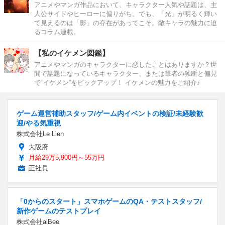
アニメやマンガ作品において、キャラクター人気や話題は、主
人公サイドやヒーローに偏りがち。でも、「光」が明るく輝い
て見えるのは「影」の存在があってこそ。敵キャラの魅力に迫
るコラム連載。
【私のイケメン図鑑】
アニメやマンガのキャラクターに恋したことはありますか？世
間で話題になっているキャラクター、または筆者の独断と偏見
で“イケメン”をピックアップ！ イケメンの魅力をご紹介♪
ゲーム運営補助スタッフ/ゲーム内イベントの検証/未経験歓
迎/やる気重視
株式会社Le Lien
大阪府
月給29万5,900円～55万円
正社員
「0からのスタート」スマホゲームのQA・テストスタッフ/
新作ゲームのテストプレイ
株式会社alBee