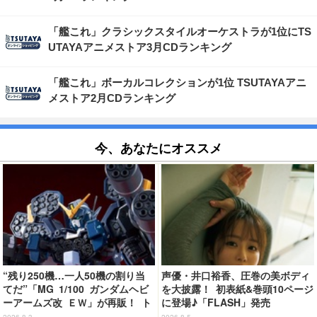
「艦これ」クラシックスタイルオーケストラが1位にTS
UTAYAアニメストア3月CDランキング
「艦これ」ボーカルコレクションが1位 TSUTAYAアニ
メストア2月CDランキング
今、あなたにオススメ
“残り250機…一人50機の割り当
声優・井口裕香、圧巻の美ボディ
てだ”「MG 1/100 ガンダムヘビ
を大披露！ 初表紙&巻頭10ページ
ーアームズ改 ＥＷ」が再販！ ト
に登場♪「FLASH」発売
ロワを象徴するピエロマスクも付
2026.8.3