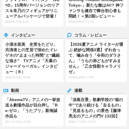
×D」15周年バージョンのリア
Tokyo-」新たな敵はAI!? 神フ
ス＆朱乃のフィギュアがリニ
ァンサも健在で舞台初心者も
ューアルパッケージで登場！
悶絶！＜第2期レビュー＞
2026.8.7(金) 8:00
2026.8.6(木) 17:15
インタビュー
コラム・レビュー
小清水亜美 史実をたどり、
【2026夏アニメ ライターが選
共演者との芝居で深めたドレ
ぶ 絶妙な関係3選】ずれ合っ
ゲネの“止まった時間”と“繊細
て、噛み合う「令和のダラさ
な強さ” TVアニメ「天幕の
ん」「うちの弟どもがすみま
ジャードゥーガル」インタビ
せん」「乙女怪獣キャラメリ
ュー（８）
ゼ」
2026.8.3(月) 18:00
2026.8.6(木) 17:50
動画
連載
「AbemaTV」アニメの一挙放
「淡島百景」歌劇学校の“箱の
送＆劇場作品が目白押し 「R
中”であり続ける「去るもの」
e:ゼロ」「うたプリ」新海誠
「見送るもの」の景色【藤津
作品も
亮太のアニメの門V 132回】
2017.3.18(土) 9:06
2026.7.12(日) 12:20