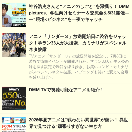
神谷浩史さんと“アニメのしごと”を深掘り！ DMM
pictures、学生向けセミナー＆交流会を8/31開催―
―“現場×ビジネス”を一夜でキャッチ
アニメ『サンダー３』放送開始日に渋谷をジャッ
ク！学ラン33人が大捜索、カミナリがスペシャル
ネタ披露
TVアニメ『サンダー３』の放送開始を記念し、7月8日に
渋谷で街頭イベントが開催された。学ラン33人が主人公の
妹を探す設定で渋谷を練り歩き、お笑いコンビ・カミナリ
がスペシャルネタを披露。ハプニングも笑いに変えて会場
を盛り上げた。
DMM TVで視聴可能なアニメを紹介！
2026年夏アニメは“戦わない異世界”が熱い！ 異世
界で見つける“頑張りすぎない生き方