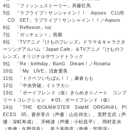
4位 「フィッシュストーリー」斉藤壮馬
5位 「ラブライブ！サンシャイン！！ Aqours CLUB
CD SET」ラブライブ！サンシャイン！！／Aqours
6位 「Reflexion」luz
7位 「ガッチェン！」島爺
8位 「TVアニメ『けものフレンズ』ドラマ＆キャラクタ
ーソングアルバム「Japari Cafe」＆TVアニメ『けものフ
レンズ』オリジナルサウンドトラック
9位 「Re：birthday」BanG Dream！／Roselia
10位 「My LIVE」沼倉愛美
11位 「トクベツいちばん！！」麻倉もも
12位 「中央突破」イトヲカシ
13位 「ボーイフレンド（仮）きらめき☆ノート コンプ
リートコレクション ＃03」ボーイフレンド（仮）
14位 「THE IDOLM＠STER SideM ORIGIN＠L PI
ECES 05」蒼井享介（声優：山谷祥生）、黒野玄武（声
優：深町寿成）、牙崎漣（声優：小松昌平）、岡村直央
（声優：矢野奨吾）、葛之葉雨彦（声優：笠間淳）