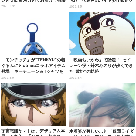
合本版のデジタル写真集が登場
ッズに【8月26日～】
2026.7.31
2026.8.5
「モンチッチ」が“TENKYU”の着
「映画ちいかわ」で話題！ セイ
ぐるみに♪ atmosコラボアイテム
レーン役・鈴木みのりが歩んでき
登場！キーチェーン＆Tシャツを
た“歌姫”の軌跡
展開
2026.8.6
2026.8.4
宇宙戦艦ヤマトは、デザリアム本
水着姿が美しい…♪ 「仮面ライダ