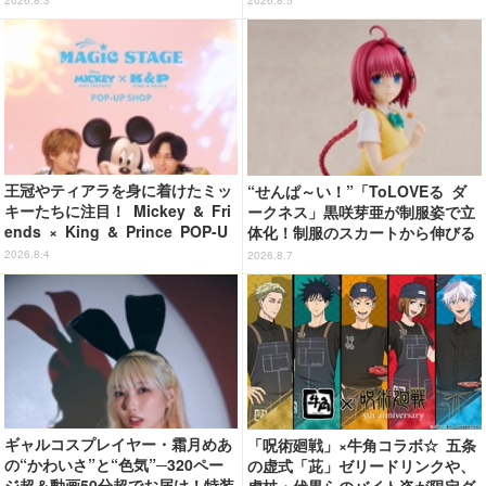
2026.8.5
属
王冠やティアラを身に着けたミッ
“せんぱ～い！”「ToLOVEる ダ
キーたちに注目！ Mickey & Fri
ークネス」黒咲芽亜が制服姿で立
ends × King & Prince POP-U
体化！制服のスカートから伸びる
P SHOP「MAGIC STAGE」に新
下半身のプロポーションの再現が
2026.8.4
2026.8.7
商品登場
アツい！
ギャルコスプレイヤー・霜月めあ
「呪術廻戦」×牛角コラボ☆ 五条
の“かわいさ”と“色気”─320ペー
の虚式「茈」ゼリードリンクや、
ジ超＆動画50分超でお届け！特装
虎杖・伏黒らのバイト姿が限定グ