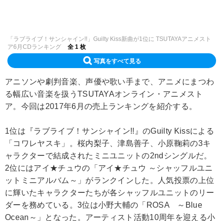
「ラブライブ！サンシャイン!!」Guilty Kiss新曲が1位に TSUTAYAアニメスト
ア6月CDランキング
全 1 枚
写真をすべて見る
アニソンや劇判音楽、声優や歌い手まで、アニメにまつわ
る幅広い音楽を扱うTSUTAYAオンライン・アニメスト
ア。今回は2017年6月の売上ランキングを紹介する。
1位は『ラブライブ！サンシャイン!!』のGuilty Kissによる
「コワレヤスキ」。桜内梨子、津島善子、小原鞠莉の3キ
ャラクターで結成されたミニユニットの2ndシングルだ。
2位にはアイ★チュウの「アイ★チュウ ～シャッフルユニ
ットミニアルバム～」がランクインした。人気投票の上位
に輝いたキャラクターたちが各シャッフルユニットのリー
ダーを務めている。3位は小野大輔の「ROSA ～Blue
Ocean～」となった。アーティスト活動10周年を迎える小