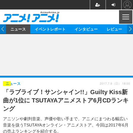
CL
ム
ニュース
イベントレポート
インタビュー
レビュー
ニュース
アニメ
映画/ドラマ
イベントレポート
マンガ
ノベル
アニメ
映画
インタビュー
音楽
声優
ライブ
舞台
スタッフ
声優
レビュー
2017.7.9（日） 18:00
ニュース
「ラブライブ！サンシャイン!!」Guilty Kiss新
ゲーム
グッズ
海外イベント
ビジネス
俳優・タレント
アーティスト
アニメ
実写
動画
曲が1位に TSUTAYAアニメストア6月CDランキ
イベント
海外
ビジネス
書評
イベント
アニメ
映画/ドラマ
連載・コラム
ング
ゲーム
座談会
アニメ！アニメ！TV
ABEMA Cafe
アニソンや劇判音楽、声優や歌い手まで、アニメにまつわる幅広い
音楽を扱うTSUTAYAオンライン・アニメストア。今回は2017年6月
の売上ランキングを紹介する。