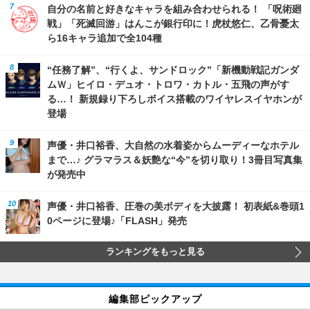
自分の名前と好きなキャラを組み合わせられる！ 「呪術廻
戦」「死滅回游」はんこが銀行印に！虎杖悠仁、乙骨憂太
ら16キャラ追加で全104種
“任務了解”、“行くよ、サンドロック”「新機動戦記ガンダ
ムＷ」ヒイロ・デュオ・トロワ・カトル・五飛の声がす
る…！ 新規録り下ろしボイス搭載のワイヤレスイヤホンが
登場
声優・井口裕香、大自然の水着姿からムーディーなホテル
まで…♪ グラマラス＆妖艶な“今”を切り取り！3冊目写真集
が発売中
声優・井口裕香、圧巻の美ボディを大披露！ 初表紙&巻頭1
0ページに登場♪「FLASH」発売
ランキングをもっと見る
編集部ピックアップ