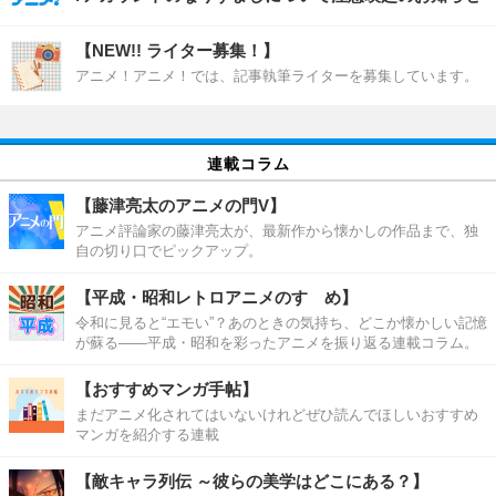
【NEW!! ライター募集！】
アニメ！アニメ！では、記事執筆ライターを募集しています。
連載コラム
【藤津亮太のアニメの門V】
アニメ評論家の藤津亮太が、最新作から懐かしの作品まで、独
自の切り口でピックアップ。
【平成・昭和レトロアニメのすゝめ】
令和に見ると“エモい”？あのときの気持ち、どこか懐かしい記憶
が蘇る――平成・昭和を彩ったアニメを振り返る連載コラム。
【おすすめマンガ手帖】
まだアニメ化されてはいないけれどぜひ読んでほしいおすすめ
マンガを紹介する連載
【敵キャラ列伝 ～彼らの美学はどこにある？】