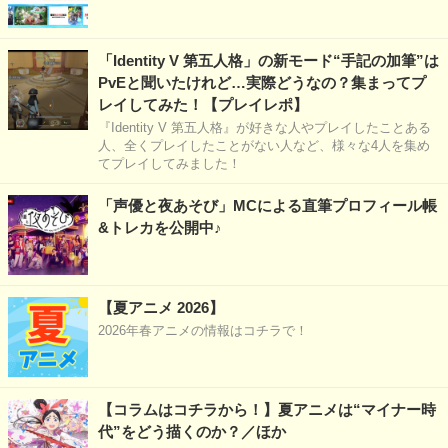
「Identity V 第五人格」の新モード“手記の加筆”は
PvEと聞いたけれど…実際どうなの？集まってプ
レイしてみた！【プレイレポ】
『Identity V 第五人格』が好きな人やプレイしたことある
人、全くプレイしたことがない人など、様々な4人を集め
てプレイしてみました！
「声優と夜あそび」MCによる直筆プロフィール帳
&トレカを公開中♪
【夏アニメ 2026】
2026年春アニメの情報はコチラで！
【コラムはコチラから！】夏アニメは“マイナー時
代”をどう描くのか？／ほか