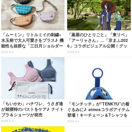
「ムーミン」リトルミイの刺繍×
「薬屋のひとりごと」「東リベ」
水玉柄で大人可愛さをプラス♪ 機
「アーリャさん」…「京まふ202
能性も抜群な「三日月ショルダー
6」コラボビジュアル公開！グッ
バッグ」が新登場
ズなどの最新情報も
2026.8.6
2026.8.6
「ちいかわ」ハチワレ、うさぎ達
「モンチッチ」が“TENKYU”の着
が就寝時のバストをケア♪ ナイト
ぐるみに♪ atmosコラボアイテム
ブラ＆ショーツが発売
登場！キーチェーン＆Tシャツを
展開
2026.8.4
2026.8.6