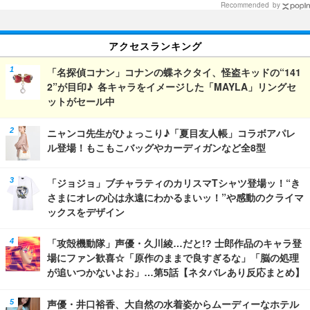
Recommended by
アクセスランキング
「名探偵コナン」コナンの蝶ネクタイ、怪盗キッドの“141
2”が目印♪ 各キャラをイメージした「MAYLA」リングセ
ットがセール中
ニャンコ先生がひょっこり♪「夏目友人帳」コラボアパレ
ル登場！もこもこバッグやカーディガンなど全8型
「ジョジョ」ブチャラティのカリスマTシャツ登場ッ！“き
さまにオレの心は永遠にわかるまいッ！”や感動のクライマ
ックスをデザイン
「攻殻機動隊」声優・久川綾…だと!? 士郎作品のキャラ登
場にファン歓喜☆「原作のままで良すぎるな」「脳の処理
が追いつかないよお」…第5話【ネタバレあり反応まとめ】
声優・井口裕香、大自然の水着姿からムーディーなホテル