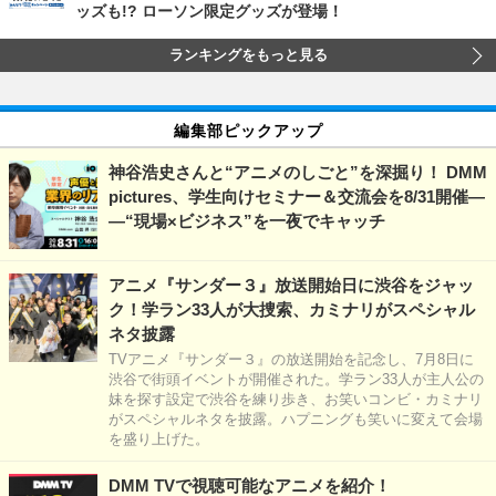
ッズも!? ローソン限定グッズが登場！
ランキングをもっと見る
編集部ピックアップ
神谷浩史さんと“アニメのしごと”を深掘り！ DMM
pictures、学生向けセミナー＆交流会を8/31開催―
―“現場×ビジネス”を一夜でキャッチ
アニメ『サンダー３』放送開始日に渋谷をジャッ
ク！学ラン33人が大捜索、カミナリがスペシャル
ネタ披露
TVアニメ『サンダー３』の放送開始を記念し、7月8日に
渋谷で街頭イベントが開催された。学ラン33人が主人公の
妹を探す設定で渋谷を練り歩き、お笑いコンビ・カミナリ
がスペシャルネタを披露。ハプニングも笑いに変えて会場
を盛り上げた。
DMM TVで視聴可能なアニメを紹介！