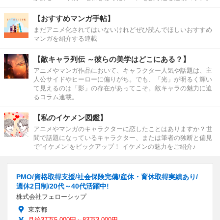
【おすすめマンガ手帖】
まだアニメ化されてはいないけれどぜひ読んでほしいおすすめ
マンガを紹介する連載
【敵キャラ列伝 ～彼らの美学はどこにある？】
アニメやマンガ作品において、キャラクター人気や話題は、主
人公サイドやヒーローに偏りがち。でも、「光」が明るく輝い
て見えるのは「影」の存在があってこそ。敵キャラの魅力に迫
るコラム連載。
【私のイケメン図鑑】
アニメやマンガのキャラクターに恋したことはありますか？世
間で話題になっているキャラクター、または筆者の独断と偏見
で“イケメン”をピックアップ！ イケメンの魅力をご紹介♪
PMO/資格取得支援/社会保険完備/産休・育休取得実績あり/
週休2日制/20代～40代活躍中!
株式会社フェローシップ
東京都
月給37万5,000円～83万3,000円