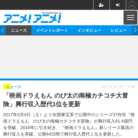
CL
ム
ニュース
イベントレポート
インタビュー
レビュー
ニュース
アニメ
映画/ドラマ
イベントレポート
マンガ
ノベル
アニメ
映画
インタビュー
音楽
声優
ライブ
舞台
スタッフ
声優
レビュー
2017.4.18（火） 10:00
ニュース
「映画ドラえもん のび太の南極カチコチ大冒
ゲーム
グッズ
海外イベント
ビジネス
俳優・タレント
アーティスト
アニメ
実写
動画
険」興行収入歴代1位を更新
イベント
海外
ビジネス
書評
イベント
アニメ
映画/ドラマ
連載・コラム
2017年3月4日（土）より全国東宝系で公開中のシリーズ37作目『映
画ドラえもん のび太の南極カチコチ大冒険』が興行収入41.4億円
ゲーム
座談会
アニメ！アニメ！TV
ABEMA Cafe
を突破。2016年に引き続き、『映画ドラえもん』新シリーズ最高の
興行収入を突破、公開44日間で興行収入歴代１位を更新した。