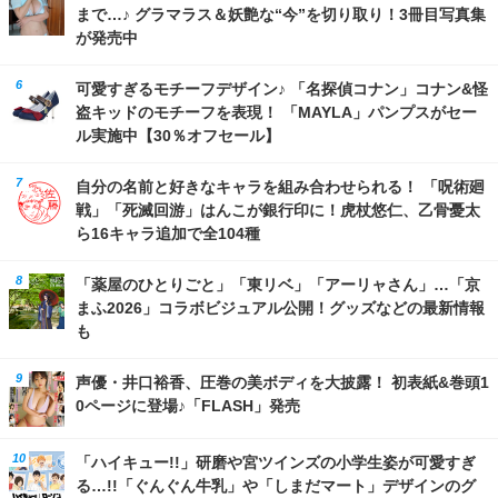
まで…♪ グラマラス＆妖艶な“今”を切り取り！3冊目写真集
が発売中
可愛すぎるモチーフデザイン♪ 「名探偵コナン」コナン&怪
盗キッドのモチーフを表現！ 「MAYLA」パンプスがセー
ル実施中【30％オフセール】
自分の名前と好きなキャラを組み合わせられる！ 「呪術廻
戦」「死滅回游」はんこが銀行印に！虎杖悠仁、乙骨憂太
ら16キャラ追加で全104種
「薬屋のひとりごと」「東リベ」「アーリャさん」…「京
まふ2026」コラボビジュアル公開！グッズなどの最新情報
も
声優・井口裕香、圧巻の美ボディを大披露！ 初表紙&巻頭1
0ページに登場♪「FLASH」発売
「ハイキュー!!」研磨や宮ツインズの小学生姿が可愛すぎ
る…!!「ぐんぐん牛乳」や「しまだマート」デザインのグ