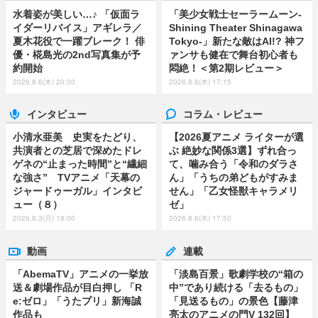
水着姿が美しい…♪ 「仮面ラ
「美少女戦士セーラームーン-
イダーリバイス」アギレラ／
Shining Theater Shinagawa
夏木花役で一躍ブレーク！ 俳
Tokyo-」新たな敵はAI!? 神フ
優・椛島光の2nd写真集が予
ァンサも健在で舞台初心者も
約開始
悶絶！＜第2期レビュー＞
2026.8.6(木) 20:30
2026.8.6(木) 17:15
インタビュー
コラム・レビュー
小清水亜美 史実をたどり、
【2026夏アニメ ライターが選
共演者との芝居で深めたドレ
ぶ 絶妙な関係3選】ずれ合っ
ゲネの“止まった時間”と“繊細
て、噛み合う「令和のダラさ
な強さ” TVアニメ「天幕の
ん」「うちの弟どもがすみま
ジャードゥーガル」インタビ
せん」「乙女怪獣キャラメリ
ュー（８）
ゼ」
2026.8.3(月) 18:00
2026.8.6(木) 17:50
動画
連載
「AbemaTV」アニメの一挙放
「淡島百景」歌劇学校の“箱の
送＆劇場作品が目白押し 「R
中”であり続ける「去るもの」
e:ゼロ」「うたプリ」新海誠
「見送るもの」の景色【藤津
作品も
亮太のアニメの門V 132回】