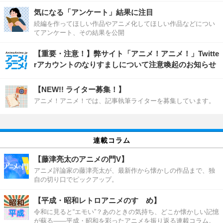
気になる「アンケート」結果に注目
続編を作ってほしい作品やアニメ化してほしい作品などについ
てアンケート、その結果を公開
【重要・注意！】弊サイト「アニメ！アニメ！」Twitte
rアカウントのなりすましについて注意喚起のお知らせ
【NEW!! ライター募集！】
アニメ！アニメ！では、記事執筆ライターを募集しています。
連載コラム
【藤津亮太のアニメの門V】
アニメ評論家の藤津亮太が、最新作から懐かしの作品まで、独
自の切り口でピックアップ。
【平成・昭和レトロアニメのすゝめ】
令和に見ると“エモい”？あのときの気持ち、どこか懐かしい記憶
が蘇る――平成・昭和を彩ったアニメを振り返る連載コラム。