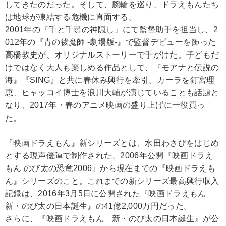
してきたのだった。そして、腕輪を巡り、ドラえもんたち
は地球が凍結する危機に直面する。
2001年の『千と千尋の神隠し』にて監督助手を担当し、2
012年の『青の祓魔師 -劇場版-』で監督デビューを飾った
高橋敦史が、オリジナルストーリーで手がけた。子どもだ
けではなく大人も楽しめる作品として、『モアナと伝説の
海』『SING』と共に春休み興行を牽引。カーラを釘宮理
恵、ヒャッコイ博士を浪川大輔が演じていることも話題と
なり、2017年・春のアニメ映画の盛り上げに一役買っ
た。
『映画ドラえもん』新シリーズとは、水田わさびをはじめ
とする現声優陣で制作された、2006年公開『映画ドラえ
もん のび太の恐竜2006』から現在までの『映画ドラえも
ん』シリーズのこと。これまでの新シリーズ最高興行収入
記録は、2016年3月5日に公開された『映画ドラえもん
新・のび太の日本誕生』の41億2,000万円だった。
さらに、『映画ドラえもん 新・のび太の日本誕生』が公