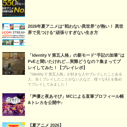
2026年夏アニメは“戦わない異世界”が熱い！ 異世
界で見つける“頑張りすぎない生き方
「Identity V 第五人格」の新モード“手記の加筆”は
PvEと聞いたけれど…実際どうなの？集まってプ
レイしてみた！【プレイレポ】
『Identity V 第五人格』が好きな人やプレイしたことある
人、全くプレイしたことがない人など、様々な4人を集め
てプレイしてみました！
「声優と夜あそび」MCによる直筆プロフィール帳
&トレカを公開中♪
【夏アニメ 2026】