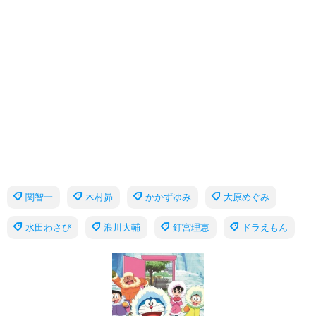
関智一
木村昴
かかずゆみ
大原めぐみ
水田わさび
浪川大輔
釘宮理恵
ドラえもん