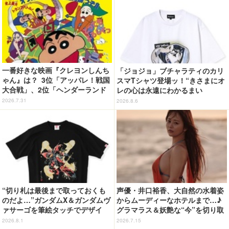
一番好きな映画『クレヨンしんち
「ジョジョ」ブチャラティのカリ
ゃん』は？ 3位「アッパレ！戦国
スマTシャツ登場ッ！“きさまにオ
大合戦」、2位「ヘンダーランド
レの心は永遠にわかるまい
の大冒険」、1位は…？【『映画
ッ！”や感動のクライマックスを
2026.7.31
2026.8.6
クレヨンしんちゃん 奇々怪々！
デザイン
オラの妖怪バケ～ション』公開記
念】
“切り札は最後まで取っておくも
声優・井口裕香、大自然の水着姿
のだよ…”ガンダムX＆ガンダムヴ
からムーディーなホテルまで…♪
ァサーゴを筆絵タッチでデザイ
グラマラス＆妖艶な“今”を切り取
ン！「ガンダムX」Tシャツ発売
り！3冊目写真集が発売中
2026.8.1
2026.7.15