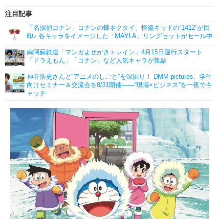
注目記事
「名探偵コナン」コナンの蝶ネクタイ、怪盗キッドの“1412”が目
印♪ 各キャラをイメージした「MAYLA」リングセットがセール中
南阿蘇鉄道「マンガよせがきトレイン」4月15日運行スタート
「ドラえもん」「コナン」など人気キャラが集結
神谷浩史さんと“アニメのしごと”を深掘り！ DMM pictures、学生
向けセミナー＆交流会を8/31開催――“現場×ビジネス”を一夜でキ
ャッチ