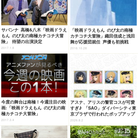
サバンナ 高橋&八木「映画ドラえ
「映画ドラえもん のび太の南極
もん のび太の南極カチコチ大冒
カチコチ大冒険」織田信成と浅田
険」 待望の出演決定
舞が応援団就任 声優も初挑戦
2017.1.8
2016.10.28
今度の舞台は南極！今週注目の映
アスナ、アリスの警官コスが可愛
画:「映画ドラえもん のび太の南
すぎ♪ 「SAO」ダイバーシティ東
極カチコチ大冒険」
京プラザで行われたポップアップ
ショップの事後通販がスタート！
2017.3.4
2026.8.2