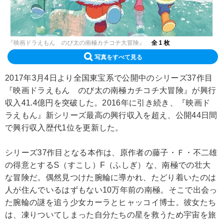
『映画ドラえもん のび太の南極カチコチ大冒険』
全 1 枚
写真をすべて見る
2017年3月4日より全国東宝系で公開中のシリーズ37作目
『映画ドラえもん のび太の南極カチコチ大冒険』が興行
収入41.4億円を突破した。2016年に引き続き、『映画ド
ラえもん』新シリーズ最高の興行収入を超え、公開44日間
で興行収入歴代1位を更新した。
シリーズ37作目となる本作は、原作者の藤子・Ｆ・不二雄
の得意とするS（すこし）F（ふしぎ）な、南極での壮大
な冒険だ。偶然見つけた腕輪に導かれ、たどり着いたのは
人が住んでいるはずもない10万年前の南極。そこで出会っ
た腕輪の謎を追う少女カーラとヒャッコイ博士。彼女たち
は、凍りついてしまった自分たちの星を救うため宇宙を旅