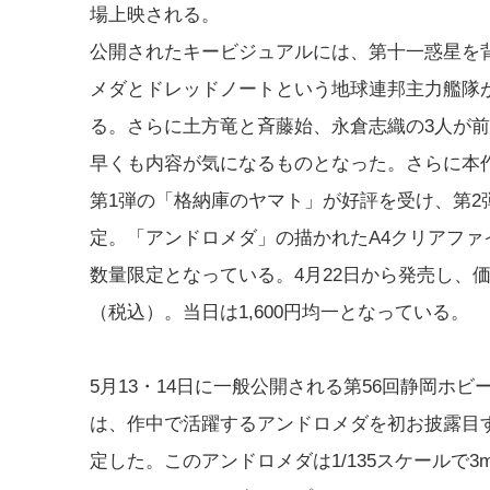
場上映される。
公開されたキービジュアルには、第十一惑星を
メダとドレッドノートという地球連邦主力艦隊
る。さらに土方竜と斉藤始、永倉志織の3人が
早くも内容が気になるものとなった。さらに本
第1弾の「格納庫のヤマト」が好評を受け、第2
定。「アンドロメダ」の描かれたA4クリアファ
数量限定となっている。4月22日から発売し、価格
（税込）。当日は1,600円均一となっている。
5月13・14日に一般公開される第56回静岡ホビ
は、作中で活躍するアンドロメダを初お披露目
定した。このアンドロメダは1/135スケールで3