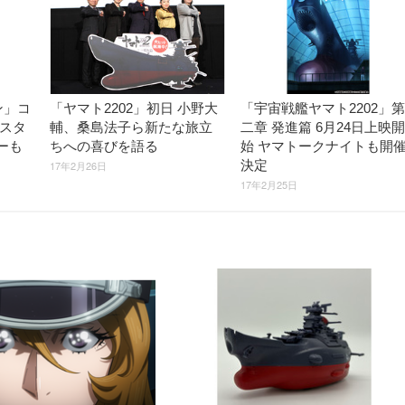
ン」コ
「ヤマト2202」初日 小野大
「宇宙戦艦ヤマト2202」第
両スタ
輔、桑島法子ら新たな旅立
二章 発進篇 6月24日上映開
ーも
ちへの喜びを語る
始 ヤマトークナイトも開
決定
17年2月26日
17年2月25日