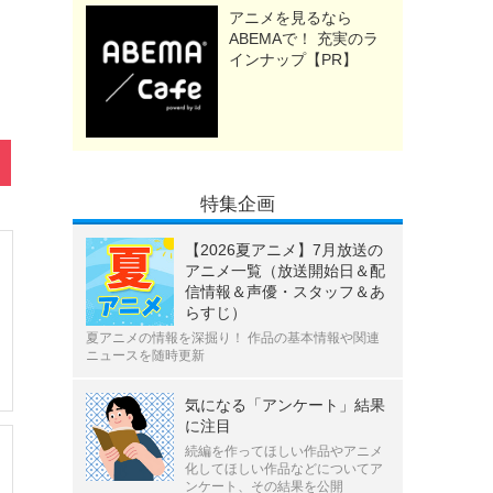
アニメを見るなら
ABEMAで！ 充実のラ
インナップ【PR】
特集企画
【2026夏アニメ】7月放送の
アニメ一覧（放送開始日＆配
信情報＆声優・スタッフ＆あ
らすじ）
夏アニメの情報を深掘り！ 作品の基本情報や関連
ニュースを随時更新
気になる「アンケート」結果
に注目
続編を作ってほしい作品やアニメ
化してほしい作品などについてア
ンケート、その結果を公開