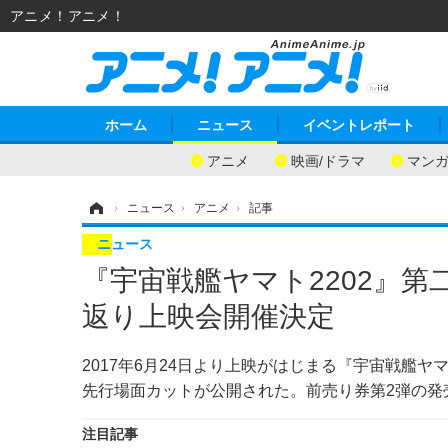
アニメ！アニメ！
ホーム
ニュース
イベントレポート
アニメ
映画/ドラマ
マン
ホーム
›
ニュース
›
アニメ
›
記事
ニュース
『宇宙戦艦ヤマト2202』第
返り上映会開催決定
2017年6月24日より上映がはじまる『宇宙戦艦ヤ
先行場面カットが公開された。前売り券第2弾の発
注目記事