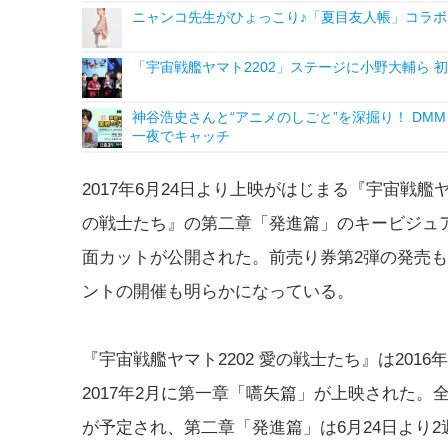
ニャンコ先生がひょっこり♪「夏目友人帳」コラボ
「宇宙戦艦ヤマト2202」ステージに小野大輔ら 初
神谷浩史さんと“アニメのしごと”を深掘り！ DMM p
一夜でキャッチ
2017年6月24日より上映がはじまる『宇宙戦艦ヤマ
の戦士たち』の第二章「発進篇」のキービジュ
面カットが公開された。前売り券第2弾の発売
ントの開催も明らかになっている。
『宇宙戦艦ヤマト2202 愛の戦士たち』は2016
2017年2月に第一章「嚆矢篇」が上映された。
が予定され、第二章「発進篇」は6月24日より2