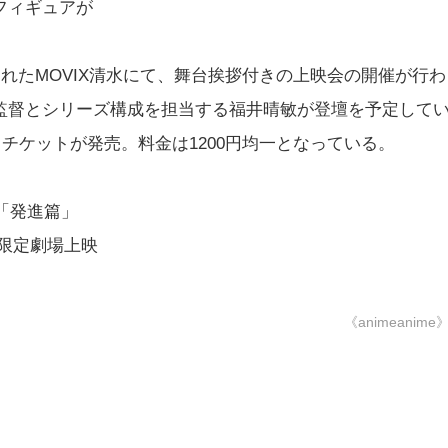
フィギュアが
されたMOVIX清水にて、舞台挨拶付きの上映会の開催が行わ
監督とシリーズ構成を担当する福井晴敏が登壇を予定して
りチケットが発売。料金は1200円均一となっている。
「発進篇」
間限定劇場上映
《animeanime