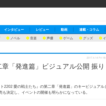
インタビュー
レビュー
動画
連載・コラム
ガ
ノベル
音楽
声優
ゲーム
グッズ
2017.4.14 Fri 18
二章「発進篇」ビジュアル公開 振り
マト2202 愛の戦士たち』の第二章「発進篇」のキービジュアル
売も決定し、イベントの開催も明らかになっている。