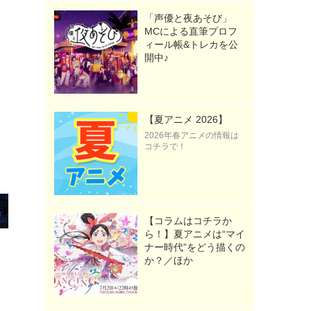
「声優と夜あそび」
MCによる直筆プロフ
ィール帳&トレカを公
開中♪
【夏アニメ 2026】
2026年春アニメの情報は
コチラで！
【コラムはコチラか
ら！】夏アニメは“マイ
ナー時代”をどう描くの
か？／ほか