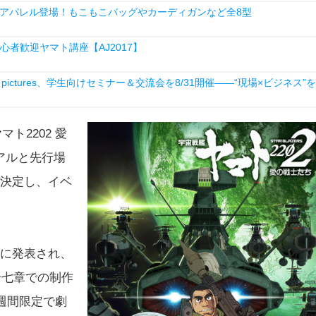
アパレル登場！もこもこバッグやカーディガンなど全8型
心者歓迎ヤマト講座【AJ2017】
ictures、学生向けセミナー＆交流会を8/31開催――“現場×ビジネス”を
ト2202 愛
アルと先行場
も決定し、イベ
年に発表され、
全七章での制作
週間限定で劇