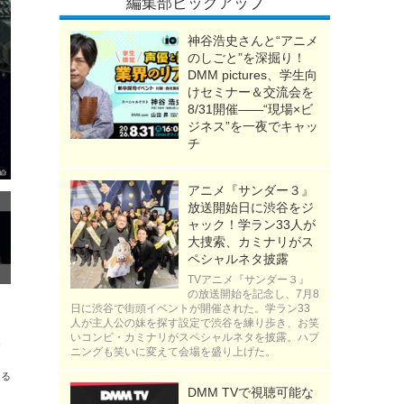
編集部ピックアップ
神谷浩史さんと“アニメ
のしごと”を深掘り！
DMM pictures、学生向
けセミナー＆交流会を
8/31開催――“現場×ビ
ジネス”を一夜でキャッ
チ
アニメ『サンダー３』
放送開始日に渋谷をジ
ャック！学ラン33人が
大捜索、カミナリがス
ペシャルネタ披露
TVアニメ『サンダー３』
の放送開始を記念し、7月8
日に渋谷で街頭イベントが開催された。学ラン33
人が主人公の妹を探す設定で渋谷を練り歩き、お笑
いコンビ・カミナリがスペシャルネタを披露。ハプ
3199総選挙】
ニングも笑いに変えて会場を盛り上げた。
送る
DMM TVで視聴可能な