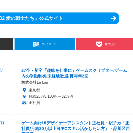
02 愛の戦士たち』公式サイト
ブックマーク
後で読む
/
27卒・新卒「趣味を仕事に」ゲームスクリプター/ゲーム
内の挙動制御/未経験歓迎/賞与年2回
株式会社Le Lien
東京都
月給25万5,100円～32万円
正社員
プロ
ゲーム向けUIデザイナーアシスタント正社員・駅チカ「正
社員/月給30万以上可/PCスキル活かしたい方」・品川区西