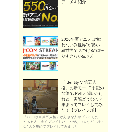
アニメを紹介！
い
2026年夏アニメは“戦
わない異世界”が熱い！
異世界で見つける“頑張
りすぎない生き方
「Identity V 第五人
格」の新モード“手記の
加筆”はPvEと聞いたけ
》
れど…実際どうなの？
集まってプレイしてみ
た！【プレイレポ】
『Identity V 第五人格』が好きな人やプレイしたこ
とある人、全くプレイしたことがない人など、様々
な4人を集めてプレイしてみました！