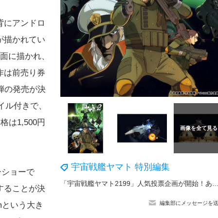
背にアンドロ
が描かれてい
前面に描かれ、
作は前売り券
弾の発売が決
イル付きで、
は1,500円
宇宙戦艦ヤマト 特別編集
ーショーで
「宇宙戦艦ヤマト2199」人気投票企画が開始！あたなの好きなキャラ・メカは？【2199～
することが決
編集部にメッセージを
mという大き