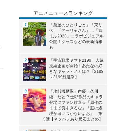
アニメニュースランキング
「薬屋のひとりごと」「東リ
ベ」「アーリャさん」…「京
まふ2026」コラボビジュアル
公開！グッズなどの最新情報
も
催
「宇宙戦艦ヤマト2199」人気
投票企画が開始！あたなの好
きなキャラ・メカは？【2199
～3199総選挙】
「攻殻機動隊」声優・久川
綾…だと!? 士郎作品のキャラ
登場にファン歓喜☆「原作の
ままで良すぎるな」「脳の処
理が追いつかないよお」…第
5話【ネタバレあり反応まとめ】