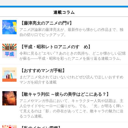
連載コラム
【藤津亮太のアニメの門V】
アニメ評論家の藤津亮太が、最新作から懐かしの作品まで、独
自の切り口でピックアップ。
【平成・昭和レトロアニメのすゝめ】
令和に見ると“エモい”？あのときの気持ち、どこか懐かしい記憶
が蘇る――平成・昭和を彩ったアニメを振り返る連載コラム。
【おすすめマンガ手帖】
まだアニメ化されてはいないけれどぜひ読んでほしいおすすめ
マンガを紹介する連載
【敵キャラ列伝 ～彼らの美学はどこにある？】
アニメやマンガ作品において、キャラクター人気や話題は、主
人公サイドやヒーローに偏りがち。でも、「光」が明るく輝い
て見えるのは「影」の存在があってこそ。敵キャラの魅力に迫
るコラム連載。