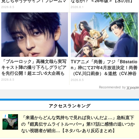
見しちゃうデザイン！フレームマ
なるか!? ＜26年版＞【水の日】
グネット「ぴたっとフレーム」登
2026.8.5
2026.8.1
場☆
「ブルーロック」高橋文哉ら実写
TVアニメ「尚善」フジ「B8statio
キャスト陣の撮り下ろしグラビア
n」枠にて27年4月放送決定！尚善
を先行公開！超エゴい5大企画も
（CV.川口莉奈）＆道然（CV.神谷
「週刊少年マガジン」36.37合併
浩史）ら登場の第1弾PVも公開
2026.8.5
2026.8.5
号
Recommended by
アクセスランキング
「来週からどんな気持ちで見れば良いんだよ…」急転直下
の『鎧真伝サムライトルーパー』第17話に感情の追いつか
ない視聴者が続出…【ネタバレあり反応まとめ】