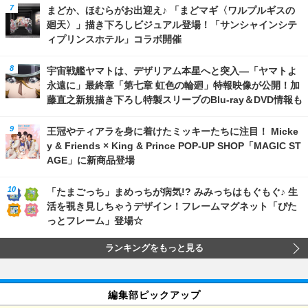
まどか、ほむらがお出迎え♪ 「まどマギ〈ワルプルギスの
廻天〉」描き下ろしビジュアル登場！「サンシャインシテ
ィプリンスホテル」コラボ開催
宇宙戦艦ヤマトは、デザリアム本星へと突入―「ヤマトよ
永遠に」最終章「第七章 虹色の輪廻」特報映像が公開！加
藤直之新規描き下ろし特製スリーブのBlu-ray＆DVD情報も
王冠やティアラを身に着けたミッキーたちに注目！ Micke
y & Friends × King & Prince POP-UP SHOP「MAGIC ST
AGE」に新商品登場
「たまごっち」まめっちが病気!? みみっちはもぐもぐ♪ 生
活を覗き見しちゃうデザイン！フレームマグネット「ぴた
っとフレーム」登場☆
ランキングをもっと見る
編集部ピックアップ