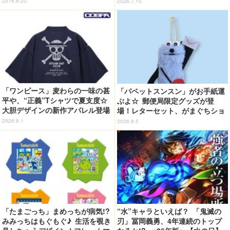
2016.8.20
2026.7.15
「ワンピース」麦わらの一味の甚
「パペットスンスン」がお手紙運
平や、“正義”Tシャツで夏支度☆
ぶよ☆ 郵便局限定グッズが登
大胆デザインの新作アパレル登場
場！レターセット、がまぐちショ
【COSPA】
ルダーバッグなど全5種【8月12日
2026.8.1
2026.8.5
～】
「たまごっち」まめっちが病気!?
“水”キャラといえば？ 「鬼滅の
みみっちはもぐもぐ♪ 生活を覗き
刃」冨岡義勇、4年連続のトップ