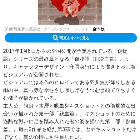
(C)西尾維新／講談社・アニプレックス・シャフト
全 6 枚
写真をすべて見る
2017年1月6日からの全国公開が予定されている『傷物
語』シリーズの最終章となる『傷物語〈III冷血篇〉』よ
り、キャラクターデザイン・守岡英行による描き下ろし新
ビジュアルが公開された。
ビジュアルでは本作のヒロインである羽川翼が降りしきる
雨の中、真っ赤な傘をさし寂しげなうつむき顔で立ちすく
む様子が描かれている。
主人公・阿良々木暦と吸血鬼キスショットとの衝撃的な出
会いが描かれた第一部「鉄血篇」、キスショットのために
過酷な戦いに足を踏み入れた暦の姿を描いた第二部「熱血
篇」。過去2作品を経た第3部では、暦やキスショットだけ
でなく、翼の心情にも注目したい。