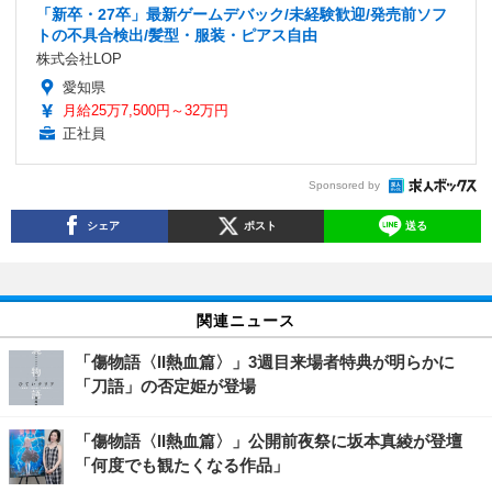
「新卒・27卒」最新ゲームデバック/未経験歓迎/発売前ソフ
トの不具合検出/髪型・服装・ピアス自由
株式会社LOP
愛知県
月給25万7,500円～32万円
正社員
Sponsored by
シェア
ポスト
送る
関連ニュース
「傷物語〈II熱血篇〉」3週目来場者特典が明らかに
「刀語」の否定姫が登場
「傷物語〈II熱血篇〉」公開前夜祭に坂本真綾が登壇
「何度でも観たくなる作品」