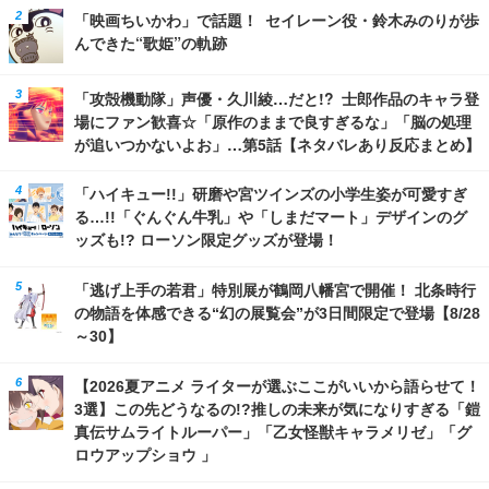
「映画ちいかわ」で話題！ セイレーン役・鈴木みのりが歩
んできた“歌姫”の軌跡
「攻殻機動隊」声優・久川綾…だと!? 士郎作品のキャラ登
場にファン歓喜☆「原作のままで良すぎるな」「脳の処理
が追いつかないよお」…第5話【ネタバレあり反応まとめ】
「ハイキュー!!」研磨や宮ツインズの小学生姿が可愛すぎ
る…!!「ぐんぐん牛乳」や「しまだマート」デザインのグ
ッズも!? ローソン限定グッズが登場！
「逃げ上手の若君」特別展が鶴岡八幡宮で開催！ 北条時行
の物語を体感できる“幻の展覧会”が3日間限定で登場【8/28
～30】
【2026夏アニメ ライターが選ぶここがいいから語らせて！
3選】この先どうなるの!?推しの未来が気になりすぎる「鎧
真伝サムライトルーパー」「乙女怪獣キャラメリゼ」「グ
ロウアップショウ 」