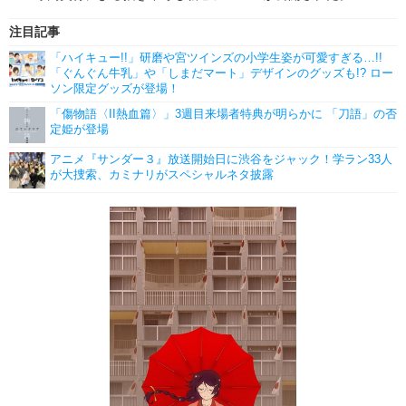
注目記事
「ハイキュー!!」研磨や宮ツインズの小学生姿が可愛すぎる…!!
「ぐんぐん牛乳」や「しまだマート」デザインのグッズも!? ロー
ソン限定グッズが登場！
「傷物語〈II熱血篇〉」3週目来場者特典が明らかに 「刀語」の否
定姫が登場
アニメ『サンダー３』放送開始日に渋谷をジャック！学ラン33人
が大捜索、カミナリがスペシャルネタ披露