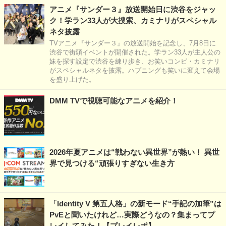
アニメ『サンダー３』放送開始日に渋谷をジャッ
ク！学ラン33人が大捜索、カミナリがスペシャル
ネタ披露
TVアニメ『サンダー３』の放送開始を記念し、7月8日に
渋谷で街頭イベントが開催された。学ラン33人が主人公の
妹を探す設定で渋谷を練り歩き、お笑いコンビ・カミナリ
がスペシャルネタを披露。ハプニングも笑いに変えて会場
を盛り上げた。
DMM TVで視聴可能なアニメを紹介！
2026年夏アニメは“戦わない異世界”が熱い！ 異世
界で見つける“頑張りすぎない生き方
「Identity V 第五人格」の新モード“手記の加筆”は
PvEと聞いたけれど…実際どうなの？集まってプ
レイしてみた！【プレイレポ】