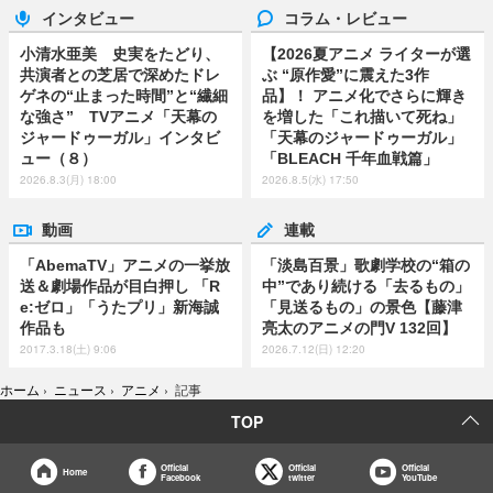
インタビュー
コラム・レビュー
小清水亜美 史実をたどり、
【2026夏アニメ ライターが選
共演者との芝居で深めたドレ
ぶ “原作愛”に震えた3作
ゲネの“止まった時間”と“繊細
品】！ アニメ化でさらに輝き
な強さ” TVアニメ「天幕の
を増した「これ描いて死ね」
ジャードゥーガル」インタビ
「天幕のジャードゥーガル」
ュー（８）
「BLEACH 千年血戦篇」
2026.8.3(月) 18:00
2026.8.5(水) 17:50
動画
連載
「AbemaTV」アニメの一挙放
「淡島百景」歌劇学校の“箱の
送＆劇場作品が目白押し 「R
中”であり続ける「去るもの」
e:ゼロ」「うたプリ」新海誠
「見送るもの」の景色【藤津
作品も
亮太のアニメの門V 132回】
2017.3.18(土) 9:06
2026.7.12(日) 12:20
ホーム
›
ニュース
›
アニメ
›
記事
TOP
Official
Official
Official
Home
Facebook
twitter
YouTube