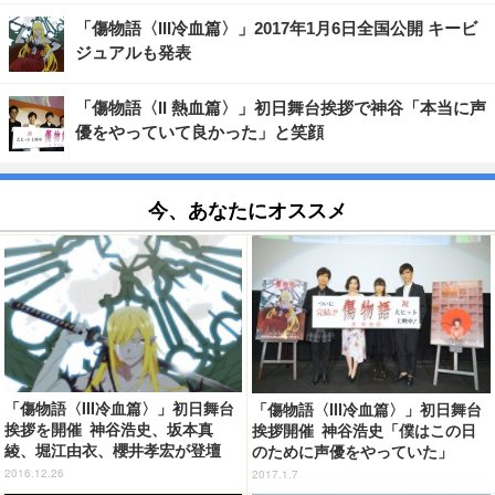
「傷物語〈III冷血篇〉」2017年1月6日全国公開 キービ
ジュアルも発表
「傷物語〈II 熱血篇〉」初日舞台挨拶で神谷「本当に声
優をやっていて良かった」と笑顔
今、あなたにオススメ
「傷物語〈III冷血篇〉」初日舞台
「傷物語〈III冷血篇〉」初日舞台
挨拶を開催 神谷浩史、坂本真
挨拶開催 神谷浩史「僕はこの日
綾、堀江由衣、櫻井孝宏が登壇
のために声優をやっていた」
2016.12.26
2017.1.7