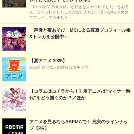
『Identity V 第五人格』が好きな人やプレイしたことある
人、全くプレイしたことがない人など、様々な4人を集め
てプレイしてみました！
「声優と夜あそび」MCによる直筆プロフィール帳
&トレカを公開中♪
【夏アニメ 2026】
2026年春アニメの情報はコチラで！
【コラムはコチラから！】夏アニメは“マイナー時
代”をどう描くのか？／ほか
アニメを見るならABEMAで！ 充実のラインナッ
プ【PR】