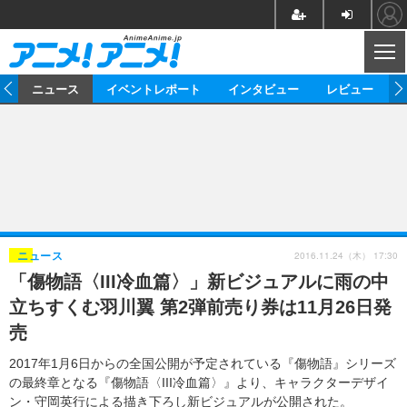
CL
ム
ニュース
イベントレポート
インタビュー
レビュー
ニュース
アニメ
映画/ドラマ
イベントレポート
マンガ
ノベル
アニメ
映画
インタビュー
音楽
声優
ライブ
舞台
スタッフ
声優
レビュー
2016.11.24（木） 17:30
ニュース
「傷物語〈III冷血篇〉」新ビジュアルに雨の中
ゲーム
グッズ
海外イベント
ビジネス
俳優・タレント
アーティスト
アニメ
実写
動画
立ちすくむ羽川翼 第2弾前売り券は11月26日発
イベント
海外
ビジネス
書評
イベント
アニメ
映画/ドラマ
連載・コラム
売
ゲーム
座談会
アニメ！アニメ！TV
ABEMA Cafe
2017年1月6日からの全国公開が予定されている『傷物語』シリーズ
の最終章となる『傷物語〈III冷血篇〉』より、キャラクターデザイ
ン・守岡英行による描き下ろし新ビジュアルが公開された。