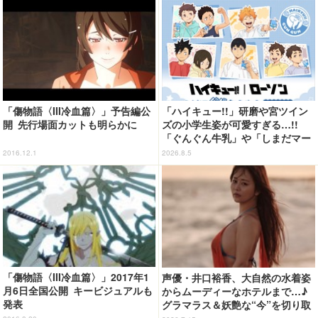
「傷物語〈III冷血篇〉」予告編公
「ハイキュー!!」研磨や宮ツイン
開 先行場面カットも明らかに
ズの小学生姿が可愛すぎる…!!
「ぐんぐん牛乳」や「しまだマー
ト」デザインのグッズも!? ロー
2016.12.1
2026.8.5
ソン限定グッズが登場！
「傷物語〈III冷血篇〉」2017年1
声優・井口裕香、大自然の水着姿
月6日全国公開 キービジュアルも
からムーディーなホテルまで…♪
発表
グラマラス＆妖艶な“今”を切り取
り！3冊目写真集が発売中