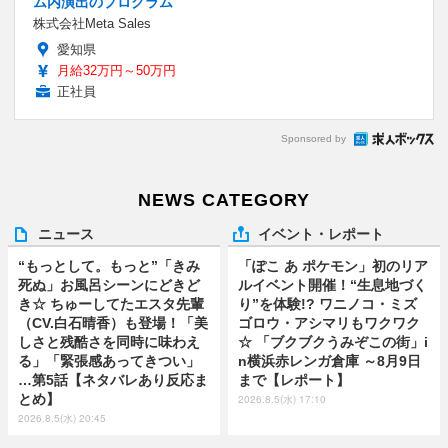
ム内演出のプログラム
株式会社Meta Sales
愛知県
月給32万円～50万円
正社員
Sponsored by
NEWS CATEGORY
ニュース
イベント・レポート
“もっとして。もっと”「きみ
「ぽこ あ ポケモン」初のリア
死ぬ」お風呂シーンにどきど
ルイベント開催！“生息地づく
き☆ ちゅーしてたエスタ先輩
り”を体験!? ワニノコ・ミズ
（CV.白石晴香）も登場！「美
ゴロウ・アシマリもワクワク
しさと残酷さを同時に味わえ
☆ 「ブクブクうみぞこの街」i
る」「緊張感あってきつい」
n横浜赤レンガ倉庫 ～8月9日
…第5話【ネタバレあり反応ま
まで【レポート】
とめ】
2026.8.5(水) 17:10
2026.8.5(水) 20:45