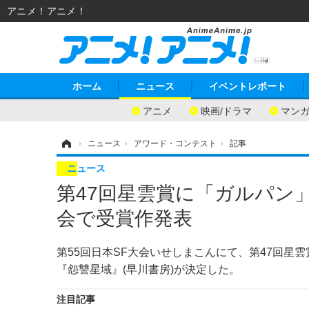
アニメ！アニメ！
ホーム
ニュース
イベントレポート
アニメ
映画/ドラマ
マン
ホーム
›
ニュース
›
アワード・コンテスト
›
記事
ニュース
第47回星雲賞に「ガルパン
会で受賞作発表
第55回日本SF大会いせしまこんにて、第47回
『怨讐星域』(早川書房)が決定した。
注目記事