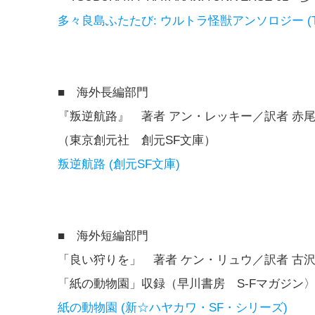
多々良島ふたたび: ウルトラ怪獣アンソロジー (TSUBU
■ 海外長編部門
『叛逆航路』 著者 アン・レッキー／訳者 赤
（東京創元社 創元SF文庫）
叛逆航路 (創元SF文庫)
■ 海外短編部門
「良い狩りを」 著者 ケン・リュウ／訳者 古
「紙の動物園」収録（早川書房 S-Fマガジン〉2
紙の動物園 (新☆ハヤカワ・SF・シリーズ)