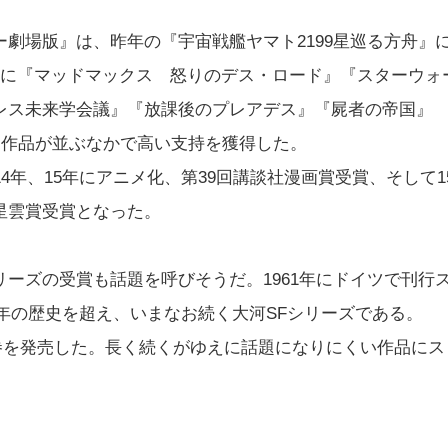
劇場版』は、昨年の『宇宙戦艦ヤマト2199星巡る方舟』
品に『マッドマックス 怒りのデス・ロード』『スターウォ
レス未来学会議』『放課後のプレアデス』『屍者の帝国』
ど有力作品が並ぶなかで高い支持を獲得した。
4年、15年にアニメ化、第39回講談社漫画賞受賞、そして1
星雲賞受賞となった。
ーズの受賞も話題を呼びそうだ。1961年にドイツで刊行
0年の歴史を超え、いまなお続く大河SFシリーズである。
0巻を発売した。長く続くがゆえに話題になりにくい作品にス