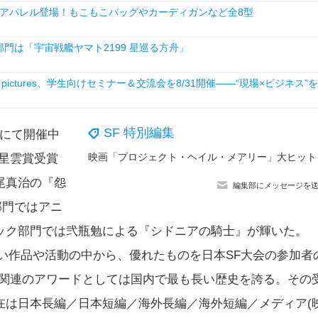
アパレル登場！もこもこバッグやカーディガンなど全8型
門は「宇宙戦艦ヤマト2199 星巡る方舟」
ictures、学生向けセミナー＆交流会を8/31開催――“現場×ビジネス”を
SF 特別編集
家にて開催中
映画「プロジェクト・ヘ
回星雲賞受賞
尾真治の『怨
編集部にメッセージを
部門ではアニ
ック部門では弐瓶勉による『シドニアの騎士』が輝いた。
い作品や活動の中から、優れたものを日本SF大会の参加者
SF関連のアワードとしては国内で最も長い歴史を誇る。その
在は日本長編／日本短編／海外長編／海外短編／メディア(