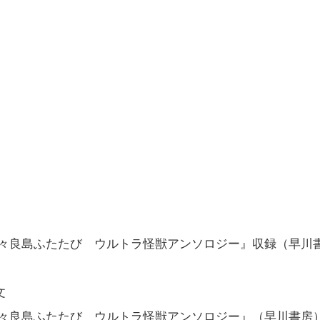
SE 01 多々良島ふたたび ウルトラ怪獣アンソロジー』収録（早川
文
SE 01 多々良島ふたたび ウルトラ怪獣アンソロジー』（早川書房