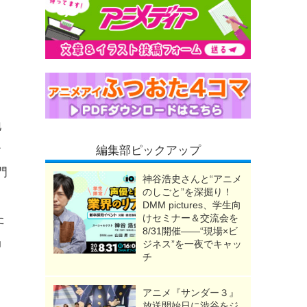
地
テ
編集部ピックアップ
門
神谷浩史さんと“アニメ
のしごと”を深掘り！
DMM pictures、学生向
た
けセミナー＆交流会を
8/31開催――“現場×ビ
」
ジネス”を一夜でキャッ
チ
アニメ『サンダー３』
放送開始日に渋谷をジ