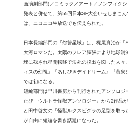
画演劇部門)／コミック／アート／ノンフィクシ
発表と併せて、第55回日本SF大会いせしまこ
は、ニコニコ生放送でも伝えられた。
日本長編部門の『怨讐星域』は、梶尾真治が「SF
大河ロマンだ。太陽のフレア膨張により地球消
球に残され星間転移で決死の脱出を図った人々
ィスの幻視』『あしびきデイドリーム』『黄泉
では初になる。
短編部門は早川書房から刊行されたアンソロジー『TSU
たび ウルトラ怪獣アンソロジー』から2作品
と田中啓文の「怪獣ルクスビグラの足型を取った
が自由に短編を書き話題になった。