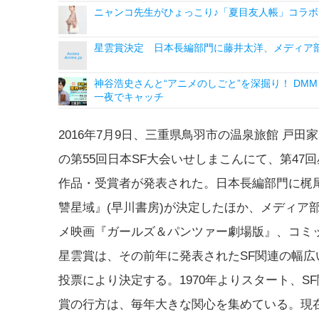
ニャンコ先生がひょっこり♪「夏目友人帳」コラボ
星雲賞決定 日本長編部門に藤井太洋、メディア部
神谷浩史さんと“アニメのしごと”を深掘り！ DMM p
一夜でキャッチ
2016年7月9日、三重県鳥羽市の温泉旅館 戸田
の第55回日本SF大会いせしまこんにて、第47
作品・受賞者が発表された。日本長編部門に梶
讐星域』(早川書房)が決定したほか、メディア
メ映画『ガールズ＆パンツァー劇場版』、コミ
星雲賞は、その前年に発表されたSF関連の幅広
投票により決定する。1970年よりスタート、
賞の行方は、毎年大きな関心を集めている。現