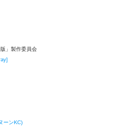
場版」製作委員会
ay]
ヌーンKC)