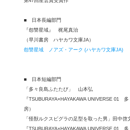
第47回星雲賞受賞作
■ 日本長編部門
『怨讐星域』 梶尾真治
（早川書房 ハヤカワ文庫JA）
怨讐星域 ノアズ・アーク (ハヤカワ文庫JA)
■ 日本短編部門
「多々良島ふたたび」 山本弘
『TSUBURAYA×HAYAKAWA UNIVER
房）
「怪獣ルクスビグラの足型を取った男」田中啓
『TSUBURAYA×HAYAKAWA UNIVER