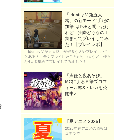
「Identity V 第五人
格」の新モード“手記の
加筆”はPvEと聞いたけ
れど…実際どうなの？
集まってプレイしてみ
た！【プレイレポ】
『Identity V 第五人格』が好きな人やプレイしたこ
とある人、全くプレイしたことがない人など、様々
な4人を集めてプレイしてみました！
「声優と夜あそび」
MCによる直筆プロフ
ィール帳&トレカを公
開中♪
書
【夏アニメ 2026】
2026年春アニメの情報は
コチラで！
）