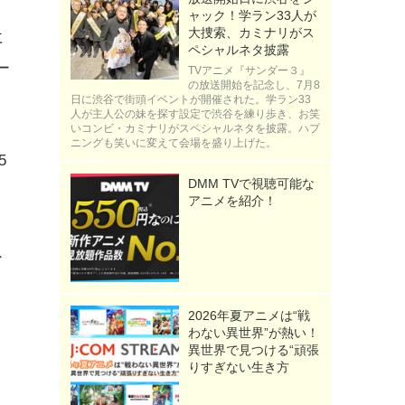
ャック！学ラン33人が
大捜索、カミナリがス
に
ペシャルネタ披露
ー
TVアニメ『サンダー３』
の放送開始を記念し、7月8
日に渋谷で街頭イベントが開催された。学ラン33
人が主人公の妹を探す設定で渋谷を練り歩き、お笑
いコンビ・カミナリがスペシャルネタを披露。ハプ
ニングも笑いに変えて会場を盛り上げた。
5
DMM TVで視聴可能な
アニメを紹介！
ス
2026年夏アニメは“戦
わない異世界”が熱い！
異世界で見つける“頑張
りすぎない生き方