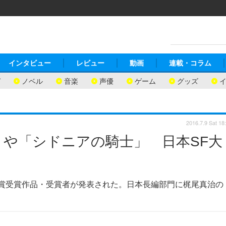
インタビュー
レビュー
動画
連載・コラム
ガ
ノベル
音楽
声優
ゲーム
グッズ
2016.7.9 Sat 18
」や「シドニアの騎士」 日本SF大
星雲賞受賞作品・受賞者が発表された。日本長編部門に梶尾真治の