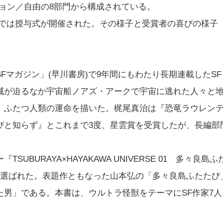
ョン／自由の8部門から構成されている。
んでは授与式が開催された。その様子と受賞者の喜びの様子
マガジン」(早川書房)で9年間にもわたり長期連載したSF
滅が迫るなか宇宙船ノアズ・アークで宇宙に逃れた人々と
。ふたつ人類の運命を描いた。梶尾真治は『恐竜ラウレン
びと知らず』とこれまで3度、星雲賞を受賞したが、長編部
BURAYA×HAYAKAWA UNIVERSE 01 多々良島ふ
が選ばれた。表題作ともなった山本弘の「多々良島ふたたび
男」である。本書は、ウルトラ怪獣をテーマにSF作家7人